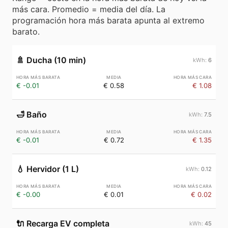
más cara. Promedio = media del día. La
programación hora más barata apunta al extremo
barato.
🚿
Ducha (10 min)
6
€ -0.01
€ 0.58
€ 1.08
🛁
Baño
7.5
€ -0.01
€ 0.72
€ 1.35
💧
Hervidor (1 L)
0.12
€ -0.00
€ 0.01
€ 0.02
🔌
Recarga EV completa
45