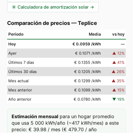
☀️
Calculadora de amortización solar
→
Comparación de precios
—
Teplice
Período
Media
vs hoy
Hoy
€ 0.0959
/kWh
—
Ayer
€ 0.1071
/kWh
▲
12
%
Últimos 7 días
€ 0.1355
/kWh
▲
41
%
Últimos 30 días
€ 0.1205
/kWh
▲
26
%
Mes actual
€ 0.1299
/kWh
▲
35
%
Mes anterior
€ 0.1099
/kWh
▲
15
%
Año anterior
€ 0.0780
/kWh
▼
19
%
Estimación mensual
para un hogar promedio
que usa 5 000 kWh/año (~417 kWh/mes) a este
precio: € 39.98 / mes (€ 479.70 / año