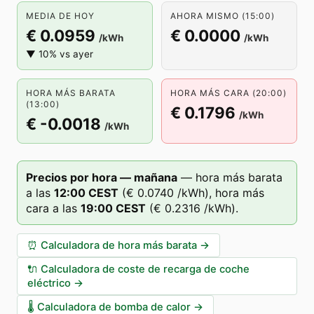
MEDIA DE HOY
AHORA MISMO (15:00)
€ 0.0959
€ 0.0000
/kWh
/kWh
▼ 10% vs ayer
HORA MÁS BARATA
HORA MÁS CARA (20:00)
(13:00)
€ 0.1796
/kWh
€ -0.0018
/kWh
Precios por hora — mañana
—
hora más barata
a las
12
:00
CEST
(
€ 0.0740
/kWh),
hora más
cara a las
19
:00
CEST
(
€ 0.2316
/kWh).
⏰
Calculadora de hora más barata
→
🔌
Calculadora de coste de recarga de coche
eléctrico
→
🌡️
Calculadora de bomba de calor
→