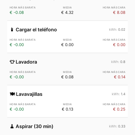
€ -0.08
€ 4.32
€ 8.08
📱
Cargar el teléfono
0.02
€ -0.00
€ 0.00
€ 0.00
👕
Lavadora
0.8
€ -0.00
€ 0.08
€ 0.14
🍽️
Lavavajillas
1.4
€ -0.00
€ 0.13
€ 0.25
🧹
Aspirar (30 min)
0.33