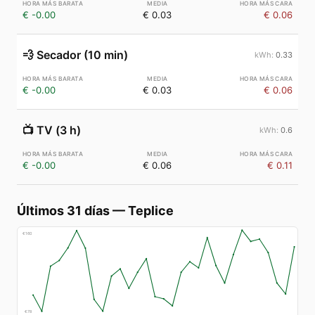
€ -0.00
€ 0.03
€ 0.06
💨
Secador (10 min)
0.33
€ -0.00
€ 0.03
€ 0.06
📺
TV (3 h)
0.6
€ -0.00
€ 0.06
€ 0.11
Últimos 31 días
—
Teplice
€
160
€
78