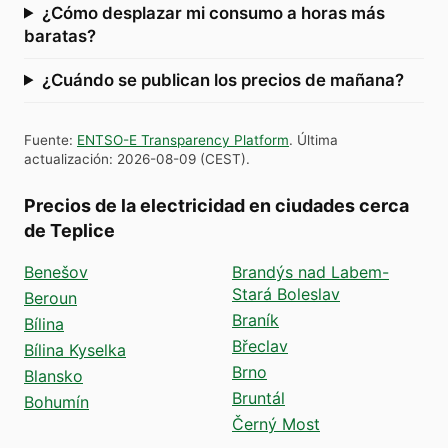
¿Cómo desplazar mi consumo a horas más
baratas?
¿Cuándo se publican los precios de mañana?
Fuente
:
ENTSO-E Transparency Platform
.
Última
actualización
:
2026-08-09
(
CEST
).
Precios de la electricidad en ciudades cerca
de Teplice
Benešov
Brandýs nad Labem-
Stará Boleslav
Beroun
Braník
Bílina
Břeclav
Bílina Kyselka
Brno
Blansko
Bruntál
Bohumín
Černý Most