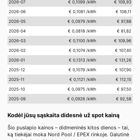
2026-07
€ 0,1099
/kWh
€ 109,93
2026-06
€ 0,1081
/kWh
€ 108,11
2026-05
€ 0,0979
/kWh
€ 97,88
2026-04
€ 0,0818
/kWh
€ 81,82
2026-03
€ 0,1100
/kWh
€ 109,96
2026-02
€ 0,1074
/kWh
€ 107,40
2026-01
€ 0,1313
/kWh
€ 131,26
2025-12
€ 0,1079
/kWh
€ 107,90
2025-11
€ 0,1121
/kWh
€ 112,15
2025-10
€ 0,0975
/kWh
€ 97,50
2025-09
€ 0,0926
/kWh
€ 92,58
Kodėl jūsų sąskaita didesnė už spot kainą
Šio puslapio kainos – didmeninės kitos dienos – tai,
ką tiekėjai moka Nord Pool / EPEX rinkoje. Galutinė