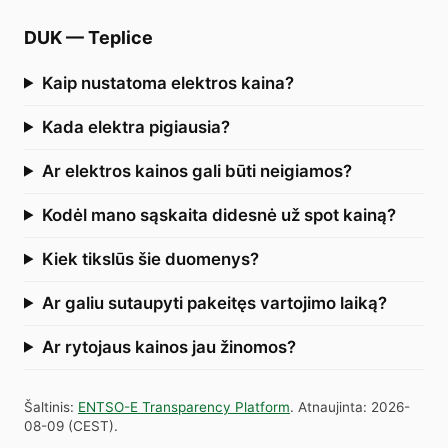
DUK
—
Teplice
Kaip nustatoma elektros kaina?
Kada elektra pigiausia?
Ar elektros kainos gali būti neigiamos?
Kodėl mano sąskaita didesnė už spot kainą?
Kiek tikslūs šie duomenys?
Ar galiu sutaupyti pakeitęs vartojimo laiką?
Ar rytojaus kainos jau žinomos?
Šaltinis
:
ENTSO-E Transparency Platform
.
Atnaujinta
:
2026-
08-09
(
CEST
).