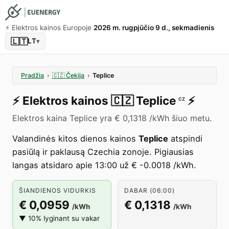
⚡️ Elektros kainos Europoje
2026 m. rugpjūčio 9 d., sekmadienis
🇱🇹
LT
▾
Pradžia
›
🇨🇿
Čekija
›
Teplice
⚡️
Elektros kainos
🇨🇿
Teplice
⚡️
CZ
Elektros kaina Teplice yra € 0,1318 /kWh šiuo metu.
Valandinės kitos dienos kainos
Teplice
atspindi
pasiūlą ir paklausą Czechia zonoje. Pigiausias
langas atsidaro apie 13:00 už € -0.0018 /kWh.
ŠIANDIENOS VIDURKIS
DABAR (06:00)
€ 0,0959
€ 0,1318
/kWh
/kWh
▼ 10% lyginant su vakar