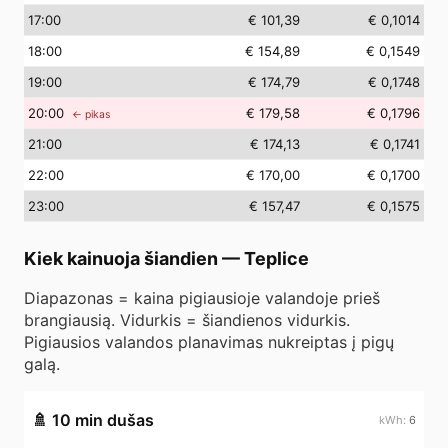
17
:00
€ 101,39
€ 0,1014
18
:00
€ 154,89
€ 0,1549
19
:00
€ 174,79
€ 0,1748
20
:00
€ 179,58
€ 0,1796
← pikas
21
:00
€ 174,13
€ 0,1741
22
:00
€ 170,00
€ 0,1700
23
:00
€ 157,47
€ 0,1575
Kiek kainuoja šiandien
—
Teplice
Diapazonas = kaina pigiausioje valandoje prieš
brangiausią. Vidurkis = šiandienos vidurkis.
Pigiausios valandos planavimas nukreiptas į pigų
galą.
🚿
10 min dušas
6