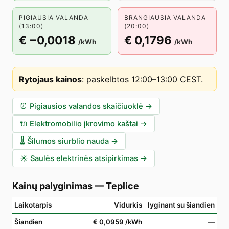
PIGIAUSIA VALANDA
BRANGIAUSIA VALANDA
(13:00)
(20:00)
€ −0,0018
€ 0,1796
/kWh
/kWh
Rytojaus kainos
:
paskelbtos 12:00–13:00 CEST
.
⏰
Pigiausios valandos skaičiuoklė
→
🔌
Elektromobilio įkrovimo kaštai
→
🌡️
Šilumos siurblio nauda
→
☀️
Saulės elektrinės atsipirkimas
→
Kainų palyginimas
—
Teplice
Laikotarpis
Vidurkis
lyginant su šiandien
Šiandien
€ 0,0959
/kWh
—