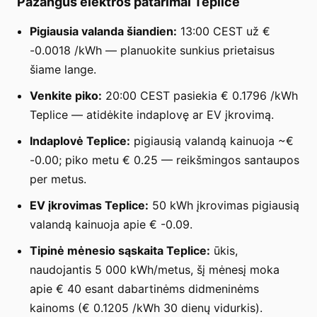
Pažangūs elektros patarimai Teplice
Pigiausia valanda šiandien:
13:00 CEST už €
-0.0018 /kWh — planuokite sunkius prietaisus
šiame lange.
Venkite piko:
20:00 CEST pasiekia € 0.1796 /kWh
Teplice — atidėkite indaplovę ar EV įkrovimą.
Indaplovė Teplice:
pigiausią valandą kainuoja ~€
-0.00; piko metu € 0.25 — reikšmingos santaupos
per metus.
EV įkrovimas Teplice:
50 kWh įkrovimas pigiausią
valandą kainuoja apie € -0.09.
Tipinė mėnesio sąskaita Teplice:
ūkis,
naudojantis 5 000 kWh/metus, šį mėnesį moka
apie € 40 esant dabartinėms didmeninėms
kainoms (€ 0.1205 /kWh 30 dienų vidurkis).