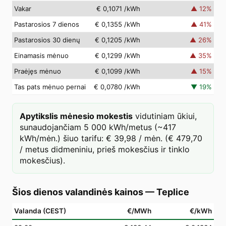
Vakar
€ 0,1071
/kWh
▲
12
%
Pastarosios 7 dienos
€ 0,1355
/kWh
▲
41
%
Pastarosios 30 dienų
€ 0,1205
/kWh
▲
26
%
Einamasis mėnuo
€ 0,1299
/kWh
▲
35
%
Praėjęs mėnuo
€ 0,1099
/kWh
▲
15
%
Tas pats mėnuo pernai
€ 0,0780
/kWh
▼
19
%
Apytikslis mėnesio mokestis
vidutiniam ūkiui,
sunaudojančiam 5 000 kWh/metus (~417
kWh/mėn.) šiuo tarifu: € 39,98 / mėn. (€ 479,70
/ metus didmeniniu, prieš mokesčius ir tinklo
mokesčius).
Šios dienos valandinės kainos
—
Teplice
Valanda (CEST)
€/MWh
€/kWh