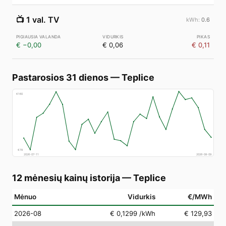
📺
1 val. TV
0.6
€ −0,00
€ 0,06
€ 0,11
Pastarosios 31 dienos
—
Teplice
€
160
€
78
2026-07-11
2026-08-09
12 mėnesių kainų istorija
—
Teplice
Mėnuo
Vidurkis
€/MWh
2026-08
€ 0,1299
/kWh
€ 129,93