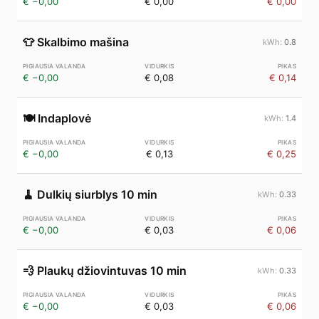
€ −0,00
€ 0,00
€ 0,00
👕
Skalbimo mašina
0.8
€ −0,00
€ 0,08
€ 0,14
🍽️
Indaplovė
1.4
€ −0,00
€ 0,13
€ 0,25
🧹
Dulkių siurblys 10 min
0.33
€ −0,00
€ 0,03
€ 0,06
💨
Plaukų džiovintuvas 10 min
0.33
€ −0,00
€ 0,03
€ 0,06