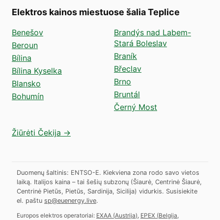
Elektros kainos miestuose šalia Teplice
Benešov
Brandýs nad Labem-
Stará Boleslav
Beroun
Braník
Bílina
Břeclav
Bílina Kyselka
Brno
Blansko
Bruntál
Bohumín
Černý Most
Žiūrėti Čekija →
Duomenų šaltinis: ENTSO-E. Kiekviena zona rodo savo vietos
laiką. Italijos kaina – tai šešių subzonų (Šiaurė, Centrinė Šiaurė,
Centrinė Pietūs, Pietūs, Sardinija, Sicilija) vidurkis.
Susisiekite
el. paštu
sp@euenergy.live
.
Europos elektros operatoriai:
EXAA
(
Austrija
)
,
EPEX
(
Belgija,