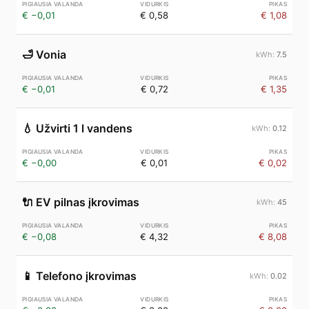
€ −0,01
€ 0,58
€ 1,08
🛁
Vonia
7.5
€ −0,01
€ 0,72
€ 1,35
💧
Užvirti 1 l vandens
0.12
€ −0,00
€ 0,01
€ 0,02
🔌
EV pilnas įkrovimas
45
€ −0,08
€ 4,32
€ 8,08
📱
Telefono įkrovimas
0.02