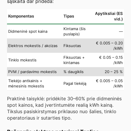
sąskaita dar prideda:
Apytiksliai (ES
Komponentas
Tipas
vid.)
Kintama (šis
Didmeninė spot kaina
—
puslapis)
€ 0.005 – 0.20
Elektros mokestis / akcizas
Fiksuotas
/kWh
Fiksuotas +
€ 0.05 – 0.15
Tinklo mokestis
kintamas
/kWh
PVM / pardavimo mokestis
% daugiklis
20 – 25 %
Tiekėjo antkainis +
€ 0.005 – 0.05
Pagal tiekėją
mėnesinis mokestis
/kWh
Praktinė taisyklė: pridėkite 30–60% prie didmeninės
spot kainos, kad įvertintumėte realią kWh kainą.
Tikslus pasiskirstymas priklauso nuo šalies, tinklo
operatoriaus ir sutarties tipo.