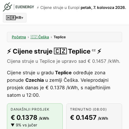
⚡️ Cijene struje u Europi
petak, 7. kolovoza 2026.
🇭🇷
HR
▾
Početna
›
🇨🇿
Češka
›
Teplice
⚡️
Cijene struje
🇨🇿
Teplice
⚡️
CZ
Cijena struje u Teplice je upravo sad € 0.1457 /kWh.
Cijene struje u gradu
Teplice
određuje zona
ponude
Czechia
u zemlji Češka. Veleprodajni
prosjek danas je € 0.1378 /kWh, s najjeftinijim
satom u 12:00.
DANAŠNJI PROSJEK
TRENUTNO (08:00)
€ 0.1378
€ 0.1457
/kWh
/kWh
▼ 9% vs jučer