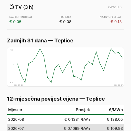
📺
TV (3 h)
0.6
€ 0.05
€ 0.08
€ 0.13
Zadnjih 31 dana
—
Teplice
€
160
€
78
2026-07-09
2026-08-07
12-mjesečna povijest cijena
—
Teplice
Mjesec
Prosjek
€/MWh
2026-08
€ 0.1381
/kWh
€ 138.05
2026-07
€ 0.1099
/kWh
€ 109.93