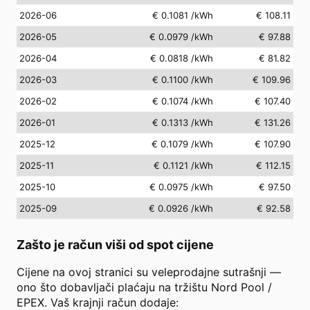
2026-06
€ 0.1081
/kWh
€ 108.11
2026-05
€ 0.0979
/kWh
€ 97.88
2026-04
€ 0.0818
/kWh
€ 81.82
2026-03
€ 0.1100
/kWh
€ 109.96
2026-02
€ 0.1074
/kWh
€ 107.40
2026-01
€ 0.1313
/kWh
€ 131.26
2025-12
€ 0.1079
/kWh
€ 107.90
2025-11
€ 0.1121
/kWh
€ 112.15
2025-10
€ 0.0975
/kWh
€ 97.50
2025-09
€ 0.0926
/kWh
€ 92.58
Zašto je račun viši od spot cijene
Cijene na ovoj stranici su veleprodajne sutrašnji —
ono što dobavljači plaćaju na tržištu Nord Pool /
EPEX. Vaš krajnji račun dodaje: