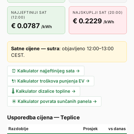
NAJJEFTINIJI SAT
NAJSKUPLJI SAT (20:00)
(12:00)
€ 0.2229
/kWh
€ 0.0787
/kWh
Satne cijene — sutra
:
objavljeno 12:00–13:00
CEST
.
⏰
Kalkulator najjeftinijeg sata
→
🔌
Kalkulator troškova punjenja EV
→
🌡️
Kalkulator dizalice topline
→
☀️
Kalkulator povrata sunčanih panela
→
Usporedba cijena
—
Teplice
Razdoblje
Prosjek
vs danas