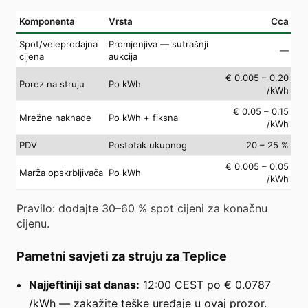
Komponenta
Vrsta
Cca
Spot/veleprodajna
Promjenjiva — sutrašnji
—
cijena
aukcija
€ 0.005 – 0.20
Porez na struju
Po kWh
/kWh
€ 0.05 – 0.15
Mrežne naknade
Po kWh + fiksna
/kWh
PDV
Postotak ukupnog
20 – 25 %
€ 0.005 – 0.05
Marža opskrbljivača
Po kWh
/kWh
Pravilo: dodajte 30–60 % spot cijeni za konačnu
cijenu.
Pametni savjeti za struju za Teplice
Najjeftiniji sat danas:
12:00 CEST po € 0.0787
/kWh — zakažite teške uređaje u ovaj prozor.