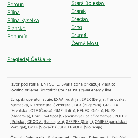
Stará Boleslav
Beroun
Braník
Bílina
Břeclav
Bílina Kyselka
Brno
Blansko
Bruntál
Bohumín
Černý Most
Pregledaj Češka →
Izvor podataka: ENTSO-E. Svaka zona prikazuje vlastito
lokalno vrijeme.
Kontaktirajte nas na
sp@euenergy.live
.
Europski operatori struje:
EXAA
(
Austrija
)
,
EPEX
(
Belgija, Francuska,
Njemačka, Nizozemska, Švicarska
)
,
IBEX
(
Bugarska
)
,
CROPEX
(
Hrvatska
)
,
OTE
(
Češka
)
,
GME
(
Italija
)
,
HENEX
(
Grčka
)
,
HUPX
(
Mađarska
)
,
Nord Pool Spot
(
Skandinavija i baltičke zemlje
)
,
POLPX
(
Poljska
)
,
OPCOM
(
Rumunjska
)
,
SEEPEX
(
Srbija
)
,
OMIE
(
Španjolska i
Portugal
)
,
OKTE
(
Slovačka
)
,
SOUTHPOOL
(
Slovenija
)
.
Članci
·
Pojmovnik
·
Svi gradovi
·
Tjedno
·
Privatnost
·
Kolačići