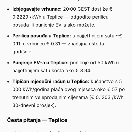
Izbjegavajte vrhunac:
20:00 CEST dostiže €
0.2229 /kWh u Teplice — odgodite perilicu
posuđa ili punjenje EV-a ako možete.
Perilica posuđa u Teplice:
u najjeftinijem satu ~€
0.11; u vrhuncu € 0.31 — značajna ušteda
godišnje.
Punjenje EV-a u Teplice:
punjenje od 50 kWh u
najjeftinijem satu košta oko € 3.94.
Tipičan mjesečni račun u Teplice:
kućanstvo s 5
000 kWh/godina plaća ovog mjeseca oko € 57 po
trenutnim veleprodajnim cijenama (€ 0.1203 /kWh
30-dnevni prosjek).
Česta pitanja
—
Teplice