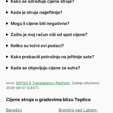
Kako se određuje cijena struje?
Kada je struja najjeftinija?
Mogu li cijene biti negativne?
Zašto je moj račun viši od spot cijene?
Koliko su točni ovi podaci?
Kako prebaciti potrošnju na jeftinije sate?
Kada se objavljuju cijene za sutra?
Izvor
:
ENTSO-E Transparency Platform
.
Zadnje ažurirano
:
2026-08-07
(
CEST
).
Cijene struje u gradovima blizu Teplice
Benešov
Brandýs nad Labem-