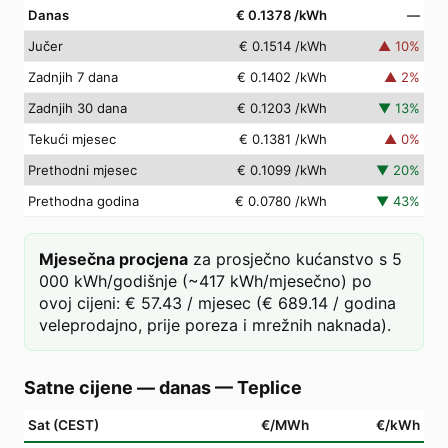
Danas
€ 0.1378
/kWh
—
Jučer
€ 0.1514
/kWh
▲
10
%
Zadnjih 7 dana
€ 0.1402
/kWh
▲
2
%
Zadnjih 30 dana
€ 0.1203
/kWh
▼
13
%
Tekući mjesec
€ 0.1381
/kWh
▲
0
%
Prethodni mjesec
€ 0.1099
/kWh
▼
20
%
Prethodna godina
€ 0.0780
/kWh
▼
43
%
Mjesečna procjena
za prosječno kućanstvo s 5
000 kWh/godišnje (~417 kWh/mjesečno) po
ovoj cijeni: € 57.43 / mjesec (€ 689.14 / godina
veleprodajno, prije poreza i mrežnih naknada).
Satne cijene — danas
—
Teplice
Sat (CEST)
€/MWh
€/kWh