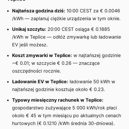
Najtańsza godzina dziś:
10:00 CEST za € 0.0046
/kWh — zaplanuj ciężkie urządzenia w tym oknie.
Unikaj szczytu:
20:00 CEST osiąga € 0.1885
/kWh w Teplice — odłóż zmywarkę lub ładowanie
EV jeśli możesz.
Koszt zmywarki w Teplice:
w najtańszej godzinie
~€ 0.01; w szczycie € 0.26 — znaczące
oszczędności rocznie.
Ładowanie EV w Teplice:
ładowanie 50 kWh w
najtańszej godzinie kosztuje około € 0.23.
Typowy miesięczny rachunek w Teplice:
gospodarstwo zużywające 5 000 kWh/rok płaci
około € 45 w tym miesiącu po aktualnych cenach
hurtowych (€ 0.1210 /kWh średnia 30-dniowa).