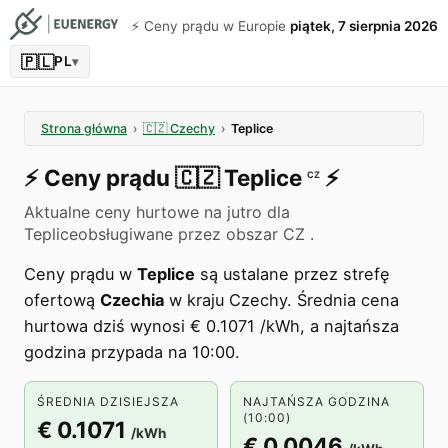
⚡️ Ceny prądu w Europie
piątek, 7 sierpnia 2026
🇵🇱
PL
▾
Strona główna
›
🇨🇿
Czechy
›
Teplice
⚡️
Ceny prądu
🇨🇿
Teplice
⚡️
CZ
Aktualne ceny hurtowe na jutro dla
Tepliceobsługiwane przez obszar CZ .
Ceny prądu w
Teplice
są ustalane przez strefę
ofertową
Czechia
w kraju Czechy. Średnia cena
hurtowa dziś wynosi € 0.1071 /kWh, a najtańsza
godzina przypada na 10:00.
ŚREDNIA DZISIEJSZA
NAJTAŃSZA GODZINA
(10:00)
€ 0.1071
/kWh
€ 0.0046