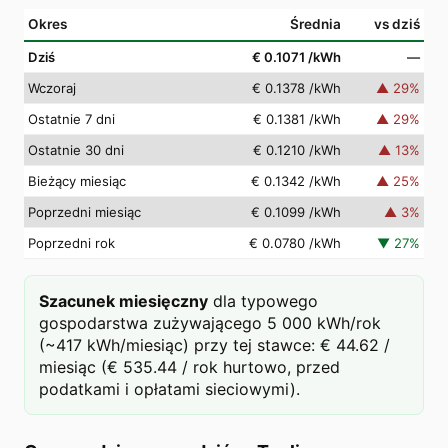
Okres
Średnia
vs dziś
Dziś
€ 0.1071
/kWh
—
Wczoraj
€ 0.1378
/kWh
▲
29
%
Ostatnie 7 dni
€ 0.1381
/kWh
▲
29
%
Ostatnie 30 dni
€ 0.1210
/kWh
▲
13
%
Bieżący miesiąc
€ 0.1342
/kWh
▲
25
%
Poprzedni miesiąc
€ 0.1099
/kWh
▲
3
%
Poprzedni rok
€ 0.0780
/kWh
▼
27
%
Szacunek miesięczny
dla typowego
gospodarstwa zużywającego 5 000 kWh/rok
(~417 kWh/miesiąc) przy tej stawce: € 44.62 /
miesiąc (€ 535.44 / rok hurtowo, przed
podatkami i opłatami sieciowymi).