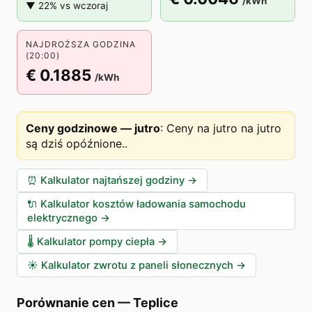
/kWh
▼ 22% vs wczoraj
NAJDROŻSZA GODZINA
(20:00)
€ 0.1885
/kWh
Ceny godzinowe — jutro
:
Ceny na jutro na jutro
są dziś opóźnione.
.
⏰
Kalkulator najtańszej godziny
→
🔌
Kalkulator kosztów ładowania samochodu
elektrycznego
→
🌡️
Kalkulator pompy ciepła
→
☀️
Kalkulator zwrotu z paneli słonecznych
→
Porównanie cen
—
Teplice