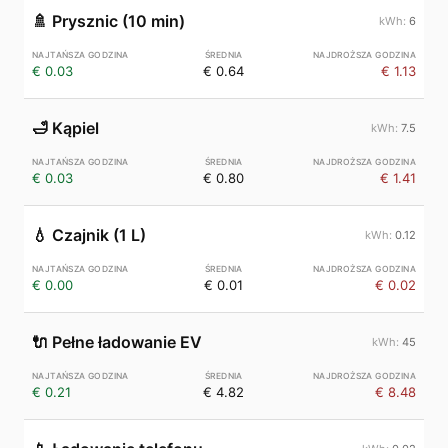
🚿
Prysznic (10 min)
6
€ 0.03
€ 0.64
€ 1.13
🛁
Kąpiel
7.5
€ 0.03
€ 0.80
€ 1.41
💧
Czajnik (1 L)
0.12
€ 0.00
€ 0.01
€ 0.02
🔌
Pełne ładowanie EV
45
€ 0.21
€ 4.82
€ 8.48