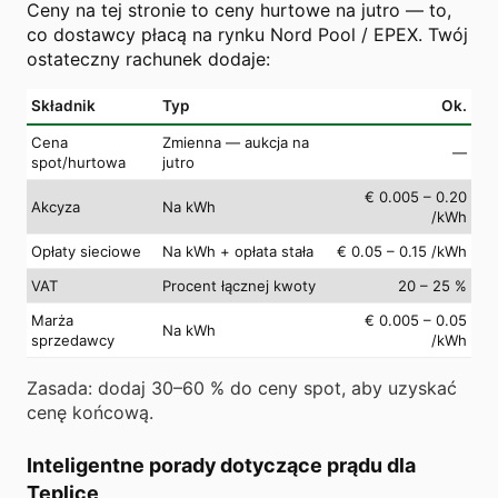
Ceny na tej stronie to ceny hurtowe na jutro — to,
co dostawcy płacą na rynku Nord Pool / EPEX. Twój
ostateczny rachunek dodaje:
Składnik
Typ
Ok.
Cena
Zmienna — aukcja na
—
spot/hurtowa
jutro
€ 0.005 – 0.20
Akcyza
Na kWh
/kWh
Opłaty sieciowe
Na kWh + opłata stała
€ 0.05 – 0.15 /kWh
VAT
Procent łącznej kwoty
20 – 25 %
Marża
€ 0.005 – 0.05
Na kWh
sprzedawcy
/kWh
Zasada: dodaj 30–60 % do ceny spot, aby uzyskać
cenę końcową.
Inteligentne porady dotyczące prądu dla
Teplice