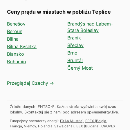
Ceny prądu w miastach w pobliżu Teplice
Benešov
Brandýs nad Labem-
Stará Boleslav
Beroun
Braník
Bílina
Břeclav
Bílina Kyselka
Brno
Blansko
Bruntál
Bohumín
Černý Most
Przeglądaj Czechy →
Źródło danych: ENTSO-E. Każda strefa wyświetla swój czas
lokalny.
Skontaktuj się z nami pod adresem
sp@euenergy.live
.
Europejscy operatorzy energii:
EXAA
(
Austria
)
,
EPEX
(
Belgia,
Francja, Niemcy, Holandia, Szwajcaria
)
,
IBEX
(
Bułgaria
)
,
CROPEX