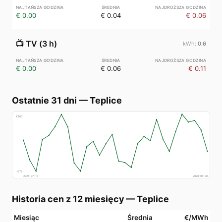
€ 0.00
€ 0.04
€ 0.06
📺
TV (3 h)
0.6
€ 0.00
€ 0.06
€ 0.11
Ostatnie 31 dni
—
Teplice
€
160
€
78
2026-07-10
2026-08-08
Historia cen z 12 miesięcy
—
Teplice
Miesiąc
Średnia
€/MWh