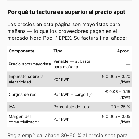
Por qué tu factura es superior al precio spot
Los precios en esta página son mayoristas para
mañana — lo que los proveedores pagan en el
mercado Nord Pool / EPEX. Su factura final añade:
Componente
Tipo
Aprox.
Variable — subasta
Precio spot/mayorista
—
para mañana
Impuesto sobre la
€ 0.005 – 0.20
Por kWh
electricidad
/kWh
€ 0.05 – 0.15
Cargos de red
Por kWh + cargo fijo
/kWh
IVA
Porcentaje del total
20 – 25 %
Margen del
€ 0.005 – 0.05
Por kWh
comercializador
/kWh
Regla empírica: añade 30–60 % al precio spot para