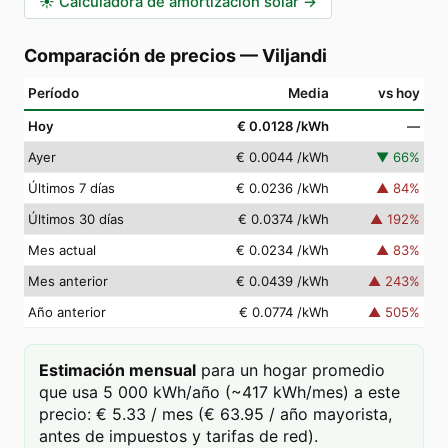
☀️
Calculadora de amortización solar
→
Comparación de precios
—
Viljandi
Período
Media
vs hoy
Hoy
€ 0.0128
/kWh
—
Ayer
€ 0.0044
/kWh
▼
66
%
Últimos 7 días
€ 0.0236
/kWh
▲
84
%
Últimos 30 días
€ 0.0374
/kWh
▲
192
%
Mes actual
€ 0.0234
/kWh
▲
83
%
Mes anterior
€ 0.0439
/kWh
▲
243
%
Año anterior
€ 0.0774
/kWh
▲
505
%
Estimación mensual
para un hogar promedio
que usa 5 000 kWh/año (~417 kWh/mes) a este
precio: € 5.33 / mes (€ 63.95 / año mayorista,
antes de impuestos y tarifas de red).