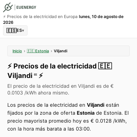
⚡️ Precios de la electricidad en Europa
lunes, 10 de agosto de
2026
🇪🇸
ES
▾
Inicio
›
🇪🇪
Estonia
›
Viljandi
⚡️
Precios de la electricidad
🇪🇪
Viljandi
⚡️
EE
El precio de la electricidad en Viljandi es de €
0.0103 /kWh ahora mismo.
Los precios de la electricidad en
Viljandi
están
fijados por la zona de oferta
Estonia
de Estonia. El
precio mayorista promedio hoy es € 0.0128 /kWh,
con la hora más barata a las 03:00.