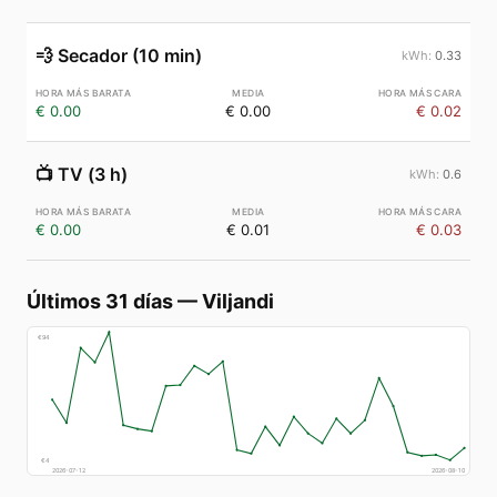
💨
Secador (10 min)
0.33
€ 0.00
€ 0.00
€ 0.02
📺
TV (3 h)
0.6
€ 0.00
€ 0.01
€ 0.03
Últimos 31 días
—
Viljandi
€
94
€
4
2026-07-12
2026-08-10