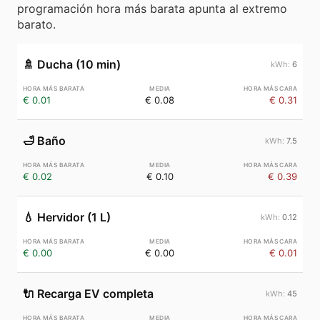
programación hora más barata apunta al extremo
barato.
🚿
Ducha (10 min)
6
€ 0.01
€ 0.08
€ 0.31
🛁
Baño
7.5
€ 0.02
€ 0.10
€ 0.39
💧
Hervidor (1 L)
0.12
€ 0.00
€ 0.00
€ 0.01
🔌
Recarga EV completa
45