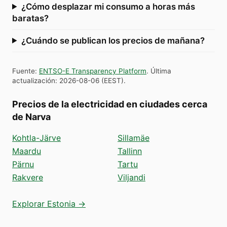
¿Cómo desplazar mi consumo a horas más
baratas?
¿Cuándo se publican los precios de mañana?
Fuente
:
ENTSO-E Transparency Platform
.
Última
actualización
:
2026-08-06
(
EEST
).
Precios de la electricidad en ciudades cerca
de Narva
Kohtla-Järve
Sillamäe
Maardu
Tallinn
Pärnu
Tartu
Rakvere
Viljandi
Explorar Estonia →