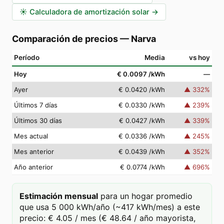
☀️
Calculadora de amortización solar
→
Comparación de precios
—
Narva
Período
Media
vs hoy
Hoy
€ 0.0097
/kWh
—
Ayer
€ 0.0420
/kWh
▲
332
%
Últimos 7 días
€ 0.0330
/kWh
▲
239
%
Últimos 30 días
€ 0.0427
/kWh
▲
339
%
Mes actual
€ 0.0336
/kWh
▲
245
%
Mes anterior
€ 0.0439
/kWh
▲
352
%
Año anterior
€ 0.0774
/kWh
▲
696
%
Estimación mensual
para un hogar promedio
que usa 5 000 kWh/año (~417 kWh/mes) a este
precio: € 4.05 / mes (€ 48.64 / año mayorista,