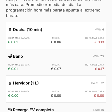
más cara. Promedio = media del día. La
programación hora más barata apunta al extremo
barato.
🚿
Ducha (10 min)
6
€ 0.01
€ 0.06
€ 0.13
🛁
Baño
7.5
€ 0.01
€ 0.07
€ 0.17
💧
Hervidor (1 L)
0.12
€ 0.00
€ 0.00
€ 0.00
🔌
Recarga EV completa
45