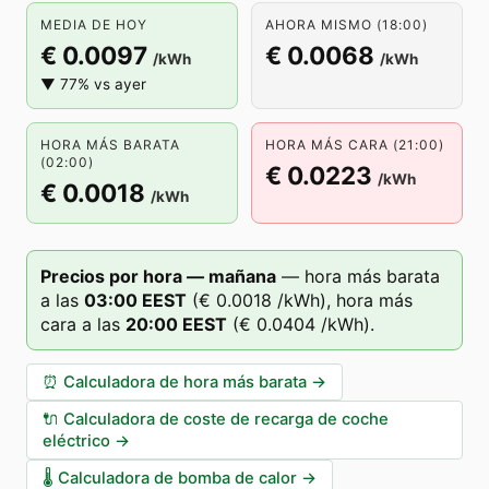
MEDIA DE HOY
AHORA MISMO (18:00)
€ 0.0097
€ 0.0068
/kWh
/kWh
▼ 77% vs ayer
HORA MÁS BARATA
HORA MÁS CARA (21:00)
(02:00)
€ 0.0223
/kWh
€ 0.0018
/kWh
Precios por hora — mañana
—
hora más barata
a las
03
:00
EEST
(
€ 0.0018
/kWh),
hora más
cara a las
20
:00
EEST
(
€ 0.0404
/kWh).
⏰
Calculadora de hora más barata
→
🔌
Calculadora de coste de recarga de coche
eléctrico
→
🌡️
Calculadora de bomba de calor
→