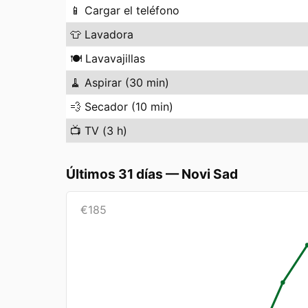
📱
Cargar el teléfono
👕
Lavadora
🍽️
Lavavajillas
🧹
Aspirar (30 min)
💨
Secador (10 min)
📺
TV (3 h)
Últimos 31 días
—
Novi Sad
€
185