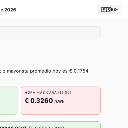
de 2026
🇪🇸
ES
▾
ecio mayorista promedio hoy es € 0.1754
HORA MÁS CARA (19:00)
€ 0.3260
/kWh