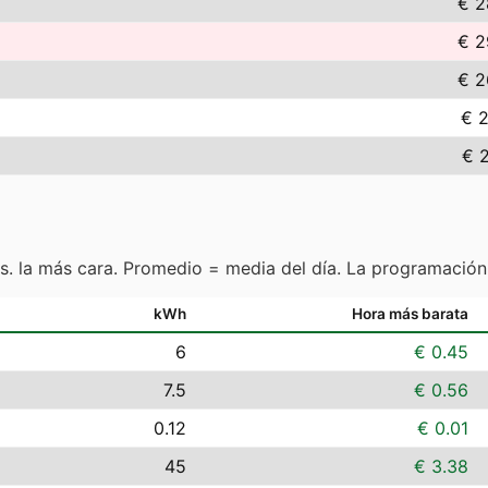
€ 2
€ 2
€ 2
€ 
€ 
s. la más cara. Promedio = media del día. La programación
kWh
Hora más barata
6
€ 0.45
7.5
€ 0.56
0.12
€ 0.01
45
€ 3.38