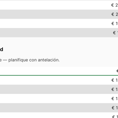
€ 2
€ 
€ 
€ 
ad
 — planifique con antelación.
€ 
€ 
€ 
€ 
€ 