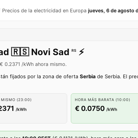
️ Precios de la electricidad en Europa
jueves, 6 de agosto 
dad
🇷🇸
Novi Sad
⚡️
RS
e € 0.2371 /kWh ahora mismo.
tán fijados por la zona de oferta
Serbia
de Serbia. El pr
MISMO (23:00)
HORA MÁS BARATA (10:00)
2371
€ 0.0750
/kWh
/kWh