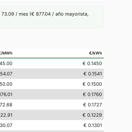
73.09 / mes (€ 877.04 / año mayorista,
€/MWh
€/kWh
145.00
€ 0.1450
154.07
€ 0.1541
150.00
€ 0.1500
176.01
€ 0.1760
172.68
€ 0.1727
122.91
€ 0.1229
130.07
€ 0.1301