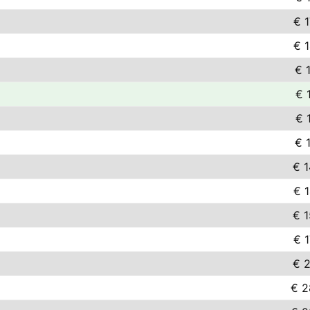
€ 
€ 
€ 
€ 
€ 
€ 
€ 
€ 
€ 
€ 
€ 
€ 2