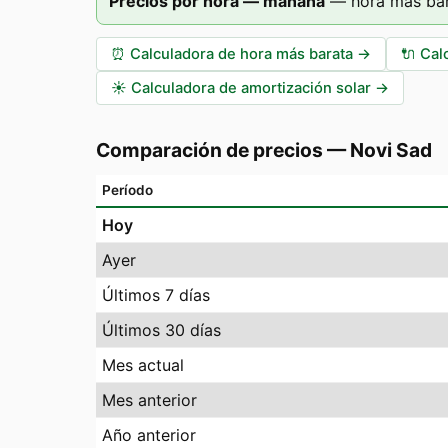
Precios por hora — mañana
—
hora más bar
⏰
Calculadora de hora más barata
→
🔌
Cal
☀️
Calculadora de amortización solar
→
Comparación de precios
—
Novi Sad
Período
Hoy
Ayer
Últimos 7 días
Últimos 30 días
Mes actual
Mes anterior
Año anterior