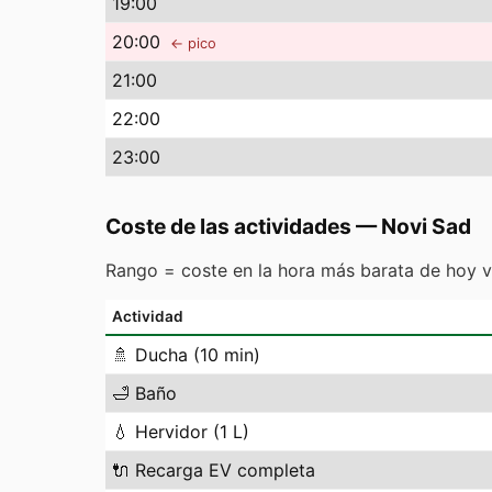
19
:00
20
:00
← pico
21
:00
22
:00
23
:00
Coste de las actividades
—
Novi Sad
Rango = coste en la hora más barata de hoy v
Actividad
🚿
Ducha (10 min)
🛁
Baño
💧
Hervidor (1 L)
🔌
Recarga EV completa