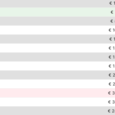
€ 
€ 
€ 
€ 
€ 
€ 
€ 
€ 
€ 
€ 
€ 3
€ 3
€ 2