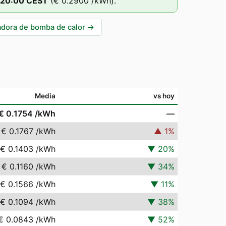
20
:00
CEST
(
€ 0.2900
/kWh).
adora de bomba de calor
→
Media
vs hoy
€ 0.1754
/kWh
—
€ 0.1767
/kWh
▲
1
%
€ 0.1403
/kWh
▼
20
%
€ 0.1160
/kWh
▼
34
%
€ 0.1566
/kWh
▼
11
%
€ 0.1094
/kWh
▼
38
%
€ 0.0843
/kWh
▼
52
%