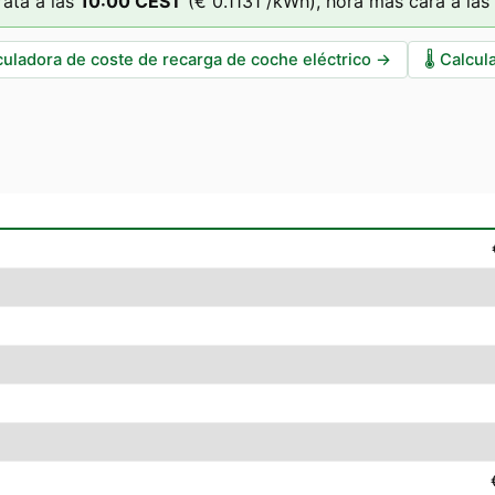
ata a las
10
:00
CEST
(
€ 0.1131
/kWh),
hora más cara a las
culadora de coste de recarga de coche eléctrico
→
🌡️
Calcul