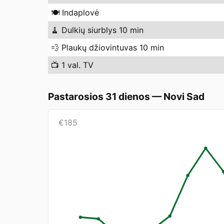
🍽️
Indaplovė
🧹
Dulkių siurblys 10 min
💨
Plaukų džiovintuvas 10 min
📺
1 val. TV
Pastarosios 31 dienos
—
Novi Sad
€
185