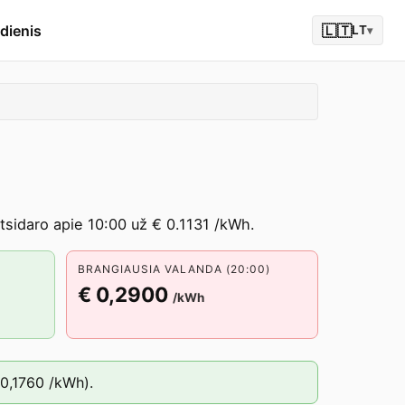
dienis
🇱🇹
LT
▾
atsidaro apie 10:00 už € 0.1131 /kWh.
BRANGIAUSIA VALANDA (20:00)
€ 0,2900
/kWh
 0,1760
/kWh).