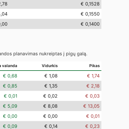
2,78
€ 0,1528
5,04
€ 0,1550
0,00
€ 0,1400
landos planavimas nukreiptas į pigų galą.
a valanda
Vidurkis
Pikas
€ 0,68
€ 1,08
€ 1,74
€ 0,85
€ 1,35
€ 2,18
€ 0,01
€ 0,02
€ 0,03
€ 5,09
€ 8,08
€ 13,05
€ 0,00
€ 0,00
€ 0,01
€ 0,09
€ 0,14
€ 0,23