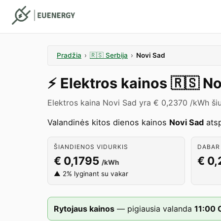
Pradžia
›
🇷🇸
Serbija
›
Novi Sad
⚡️
Elektros kainos
🇷🇸
No
Elektros kaina Novi Sad yra € 0,2370 /kWh ši
Valandinės kitos dienos kainos
Novi Sad
atsp
ŠIANDIENOS VIDURKIS
DABAR 
€ 0,1795
€ 0
/kWh
▲ 2% lyginant su vakar
Rytojaus kainos
—
pigiausia valanda
11
:00