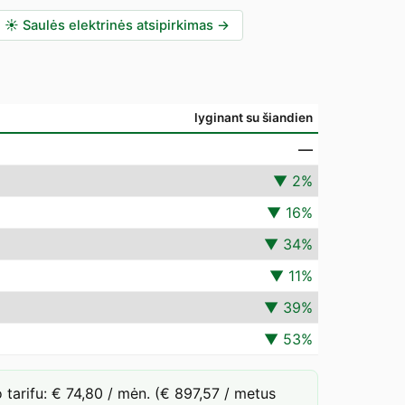
☀️
Saulės elektrinės atsipirkimas
→
lyginant su šiandien
—
▼
2
%
▼
16
%
▼
34
%
▼
11
%
▼
39
%
▼
53
%
arifu: € 74,80 / mėn. (€ 897,57 / metus