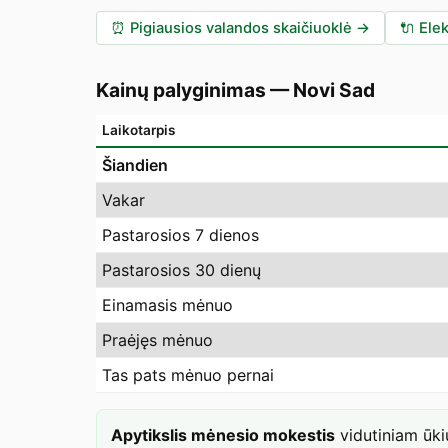
⏰
Pigiausios valandos skaičiuoklė
→
🔌
Elek
Kainų palyginimas
—
Novi Sad
Laikotarpis
Šiandien
Vakar
Pastarosios 7 dienos
Pastarosios 30 dienų
Einamasis mėnuo
Praėjęs mėnuo
Tas pats mėnuo pernai
Apytikslis mėnesio mokestis
vidutiniam ūk