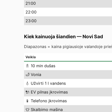
21
:00
22
:00
23
:00
Kiek kainuoja šiandien
—
Novi Sad
Diapazonas = kaina pigiausioje valandoje prieš
Veikla
🚿
10 min dušas
🛁
Vonia
💧
Užvirti 1 l vandens
🔌
EV pilnas įkrovimas
📱
Telefono įkrovimas
👕
Skalbimo mašina