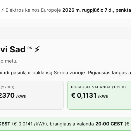
⚡️ Elektros kainos Europoje
2026 m. rugpjūčio 7 d., penkta
vi Sad
⚡️
RS
uo metu.
indi pasiūlą ir paklausą Serbia zonoje. Pigiausias langas 
(22:00)
PIGIAUSIA VALANDA (10:00)
,2370
€ 0,1131
/kWh
/kWh
CEST
(
€ 0,0141
/kWh),
brangiausia valanda
20
:00
CEST
(
€