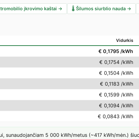
tromobilio įkrovimo kaštai
→
🌡️
Šilumos siurblio nauda
→
Vidurkis
€ 0,1795
/kWh
€ 0,1754
/kWh
€ 0,1504
/kWh
€ 0,1183
/kWh
€ 0,1599
/kWh
€ 0,1094
/kWh
€ 0,0843
/kWh
iui, sunaudojančiam 5 000 kWh/metus (~417 kWh/mėn.) šiuo t