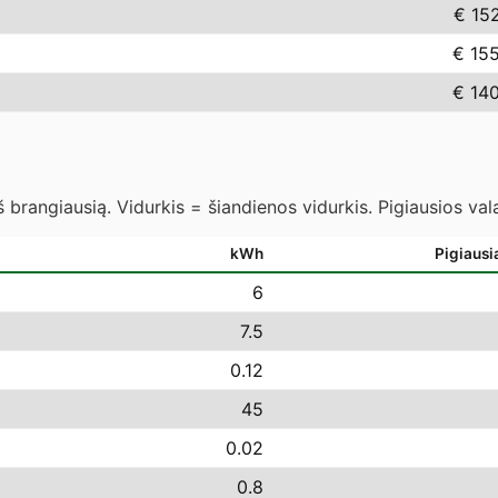
€ 15
€ 15
€ 14
 brangiausią. Vidurkis = šiandienos vidurkis. Pigiausios va
kWh
Pigiausi
6
7.5
0.12
45
0.02
0.8