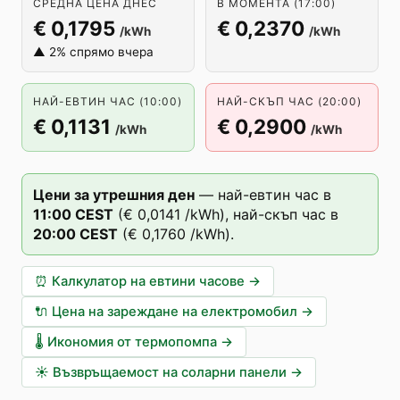
СРЕДНА ЦЕНА ДНЕС
В МОМЕНТА (17:00)
€ 0,1795
€ 0,2370
/kWh
/kWh
▲ 2% спрямо вчера
НАЙ-ЕВТИН ЧАС (10:00)
НАЙ-СКЪП ЧАС (20:00)
€ 0,1131
€ 0,2900
/kWh
/kWh
Цени за утрешния ден
—
най-евтин час в
11
:00
CEST
(
€ 0,0141
/kWh),
най-скъп час в
20
:00
CEST
(
€ 0,1760
/kWh).
⏰
Калкулатор на евтини часове
→
🔌
Цена на зареждане на електромобил
→
🌡️
Икономия от термопомпа
→
☀️
Възвръщаемост на соларни панели
→