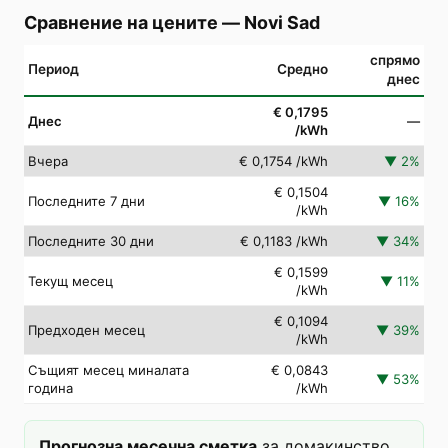
Сравнение на цените
—
Novi Sad
спрямо
Период
Средно
днес
€ 0,1795
Днес
—
/kWh
Вчера
€ 0,1754
/kWh
▼
2
%
€ 0,1504
Последните 7 дни
▼
16
%
/kWh
Последните 30 дни
€ 0,1183
/kWh
▼
34
%
€ 0,1599
Текущ месец
▼
11
%
/kWh
€ 0,1094
Предходен месец
▼
39
%
/kWh
Същият месец миналата
€ 0,0843
▼
53
%
година
/kWh
Прогнозна месечна сметка
за домакинство,