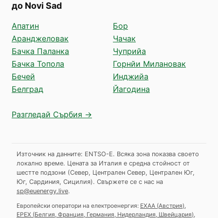
до Novi Sad
Апатин
Бор
Аранджеловак
Чачак
Бачка Паланка
Чуприйа
Бачка Топола
Горнйи Милановак
Бечей
Инджийа
Белград
Йагодина
Разгледай Сърбия →
Източник на данните: ENTSO-E. Всяка зона показва своето
локално време. Цената за Италия е средна стойност от
шестте подзони (Север, Централен Север, Централен Юг,
Юг, Сардиния, Сицилия).
Свържете се с нас на
sp@euenergy.live
.
Европейски оператори на електроенергия:
EXAA
(
Австрия
)
,
EPEX
(
Белгия, Франция, Германия, Нидерландия, Швейцария
)
,