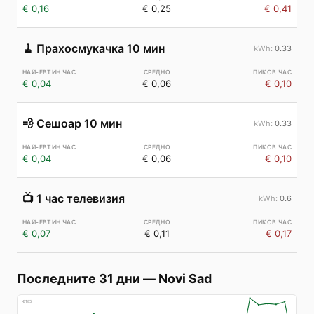
€ 0,16
€ 0,25
€ 0,41
🧹
Прахосмукачка 10 мин
0.33
€ 0,04
€ 0,06
€ 0,10
💨
Сешоар 10 мин
0.33
€ 0,04
€ 0,06
€ 0,10
📺
1 час телевизия
0.6
€ 0,07
€ 0,11
€ 0,17
Последните 31 дни
—
Novi Sad
€
185