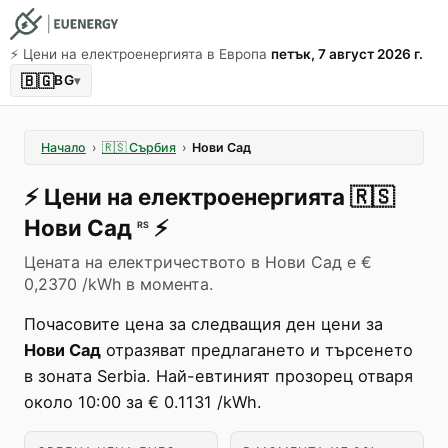
⚡️ Цени на електроенергията в Европа
петък, 7 август 2026 г.
🇧🇬
BG
▾
Начало
›
🇷🇸
Сърбия
›
Нови Сад
⚡️
Цени на електроенергията
🇷🇸
Нови Сад
⚡️
RS
Цената на електричеството в Нови Сад е €
0,2370 /kWh в момента.
Почасовите цена за следващия ден цени за
Нови Сад
отразяват предлагането и търсенето
в зоната Serbia. Най-евтиният прозорец отваря
около 10:00 за € 0.1131 /kWh.