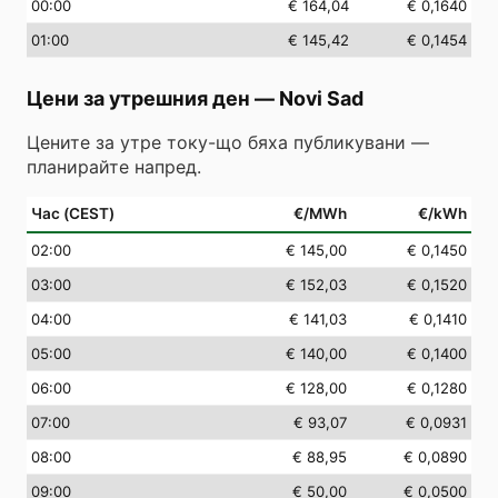
00
:00
€ 164,04
€ 0,1640
01
:00
€ 145,42
€ 0,1454
Цени за утрешния ден
—
Novi Sad
Цените за утре току-що бяха публикувани —
планирайте напред.
Час (CEST)
€/MWh
€/kWh
02
:00
€ 145,00
€ 0,1450
03
:00
€ 152,03
€ 0,1520
04
:00
€ 141,03
€ 0,1410
05
:00
€ 140,00
€ 0,1400
06
:00
€ 128,00
€ 0,1280
07
:00
€ 93,07
€ 0,0931
08
:00
€ 88,95
€ 0,0890
09
:00
€ 50,00
€ 0,0500