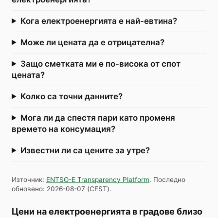
Кога електроенергията е най-евтина?
Може ли цената да е отрицателна?
Защо сметката ми е по-висока от спот
цената?
Колко са точни данните?
Мога ли да спестя пари като променя
времето на консумация?
Известни ли са цените за утре?
Източник
:
ENTSO-E Transparency Platform
.
Последно
обновено
:
2026-08-07
(
CEST
).
Цени на електроенергията в градове близо