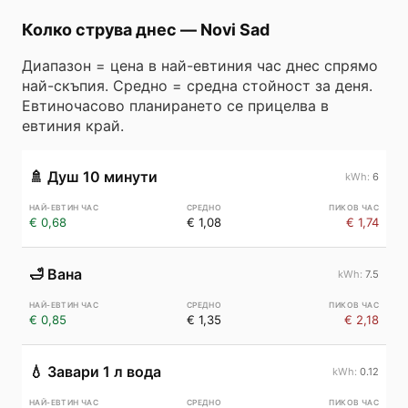
Колко струва днес
—
Novi Sad
Диапазон = цена в най-евтиния час днес спрямо
най-скъпия. Средно = средна стойност за деня.
Евтиночасово планирането се прицелва в
евтиния край.
🚿
Душ 10 минути
6
€ 0,68
€ 1,08
€ 1,74
🛁
Вана
7.5
€ 0,85
€ 1,35
€ 2,18
💧
Завари 1 л вода
0.12