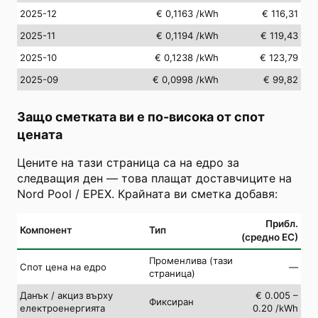
2025-12
€ 0,1163
/kWh
€ 116,31
2025-11
€ 0,1194
/kWh
€ 119,43
2025-10
€ 0,1238
/kWh
€ 123,79
2025-09
€ 0,0998
/kWh
€ 99,82
Защо сметката ви е по-висока от спот
цената
Цените на тази страница са на едро за
следващия ден — това плащат доставчиците на
Nord Pool / EPEX. Крайната ви сметка добавя:
Прибл.
Компонент
Тип
(средно ЕС)
Променлива (тази
Спот цена на едро
—
страница)
Данък / акциз върху
€ 0.005 –
Фиксиран
електроенергията
0.20 /kWh