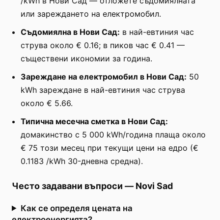
/kWh в Нови Сад — отложете съдомиялната
или зареждането на електромобил.
Съдомиялна в Нови Сад:
в най-евтиния час
струва около € 0.16; в пиков час € 0.41 —
съществени икономии за година.
Зареждане на електромобил в Нови Сад:
50
kWh зареждане в най-евтиния час струва
около € 5.66.
Типична месечна сметка в Нови Сад:
домакинство с 5 000 kWh/година плаща около
€ 75 този месец при текущи цени на едро (€
0.1183 /kWh 30-дневна средна).
Често задавани въпроси
—
Novi Sad
Как се определя цената на
електроенергията?