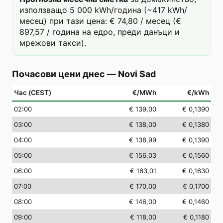
използващо 5 000 kWh/година (~417 kWh/
месец) при тази цена: € 74,80 / месец (€
897,57 / година на едро, преди данъци и
мрежови такси).
Почасови цени днес
—
Novi Sad
Час (CEST)
€/MWh
€/kWh
02
:00
€ 139,00
€ 0,1390
03
:00
€ 138,00
€ 0,1380
04
:00
€ 138,99
€ 0,1390
05
:00
€ 156,03
€ 0,1560
06
:00
€ 163,01
€ 0,1630
07
:00
€ 170,00
€ 0,1700
08
:00
€ 146,00
€ 0,1460
09
:00
€ 118,00
€ 0,1180