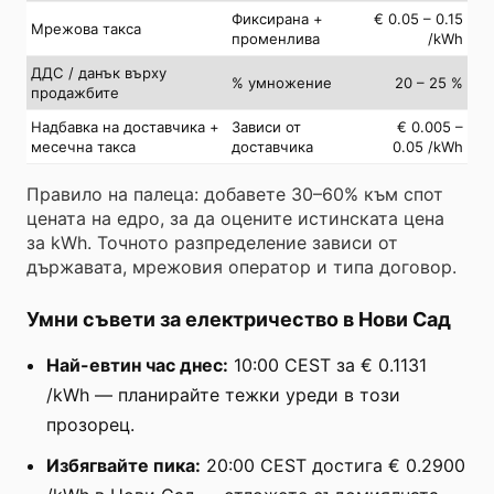
Фиксирана +
€ 0.05 – 0.15
Мрежова такса
променлива
/kWh
ДДС / данък върху
% умножение
20 – 25 %
продажбите
Надбавка на доставчика +
Зависи от
€ 0.005 –
месечна такса
доставчика
0.05 /kWh
Правило на палеца: добавете 30–60% към спот
цената на едро, за да оцените истинската цена
за kWh. Точното разпределение зависи от
държавата, мрежовия оператор и типа договор.
Умни съвети за електричество в Нови Сад
Най-евтин час днес:
10:00 CEST за € 0.1131
/kWh — планирайте тежки уреди в този
прозорец.
Избягвайте пика:
20:00 CEST достига € 0.2900