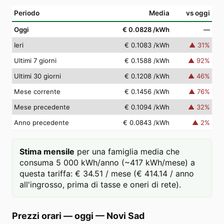
Periodo
Media
vs oggi
Oggi
€ 0.0828
/kWh
—
Ieri
€ 0.1083
/kWh
▲
31
%
Ultimi 7 giorni
€ 0.1588
/kWh
▲
92
%
Ultimi 30 giorni
€ 0.1208
/kWh
▲
46
%
Mese corrente
€ 0.1456
/kWh
▲
76
%
Mese precedente
€ 0.1094
/kWh
▲
32
%
Anno precedente
€ 0.0843
/kWh
▲
2
%
Stima mensile
per una famiglia media che
consuma 5 000 kWh/anno (~417 kWh/mese) a
questa tariffa: € 34.51 / mese (€ 414.14 / anno
all'ingrosso, prima di tasse e oneri di rete).
Prezzi orari — oggi
—
Novi Sad