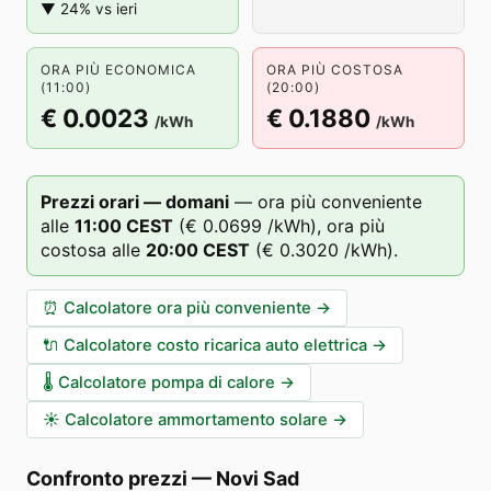
▼ 24% vs ieri
ORA PIÙ ECONOMICA
ORA PIÙ COSTOSA
(11:00)
(20:00)
€ 0.0023
€ 0.1880
/kWh
/kWh
Prezzi orari — domani
—
ora più conveniente
alle
11
:00
CEST
(
€ 0.0699
/kWh),
ora più
costosa alle
20
:00
CEST
(
€ 0.3020
/kWh).
⏰
Calcolatore ora più conveniente
→
🔌
Calcolatore costo ricarica auto elettrica
→
🌡️
Calcolatore pompa di calore
→
☀️
Calcolatore ammortamento solare
→
Confronto prezzi
—
Novi Sad