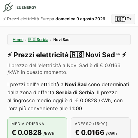
🇮🇹
⚡️ Prezzi elettricità Europa
domenica 9 agosto 2026
IT
▾
Home
›
🇷🇸
Serbia
›
Novi Sad
⚡️
Prezzi elettricità
🇷🇸
Novi Sad
⚡️
RS
Il prezzo dell'elettricità a Novi Sad è di € 0.0166
/kWh in questo momento.
I prezzi dell'elettricità a
Novi Sad
sono determinati
dalla zona d'offerta
Serbia
di Serbia. Il prezzo
all'ingrosso medio oggi è di € 0.0828 /kWh, con
l'ora più conveniente alle 11:00.
MEDIA ODIERNA
ADESSO (15:00)
€ 0.0828
€ 0.0166
/kWh
/kWh