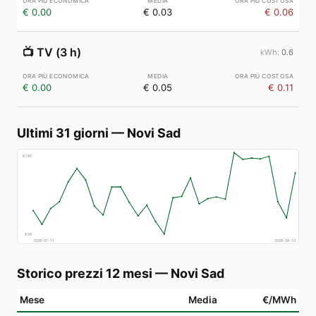
€ 0.00
€ 0.03
€ 0.06
📺
TV (3 h)
0.6
€ 0.00
€ 0.05
€ 0.11
Ultimi 31 giorni
—
Novi Sad
€
185
€
58
2026-07-11
2026-08-10
Storico prezzi 12 mesi
—
Novi Sad
Mese
Media
€/MWh