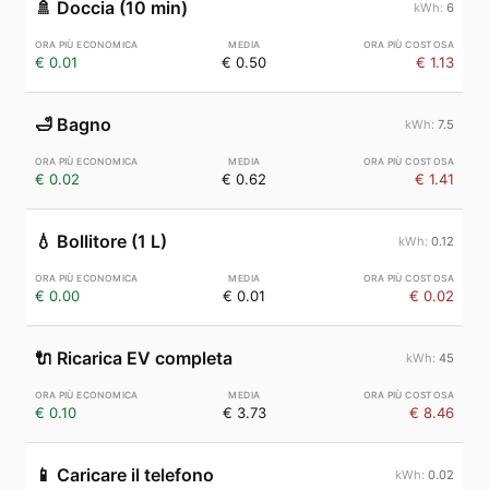
🚿
Doccia (10 min)
6
€ 0.01
€ 0.50
€ 1.13
🛁
Bagno
7.5
€ 0.02
€ 0.62
€ 1.41
💧
Bollitore (1 L)
0.12
€ 0.00
€ 0.01
€ 0.02
🔌
Ricarica EV completa
45
€ 0.10
€ 3.73
€ 8.46
📱
Caricare il telefono
0.02