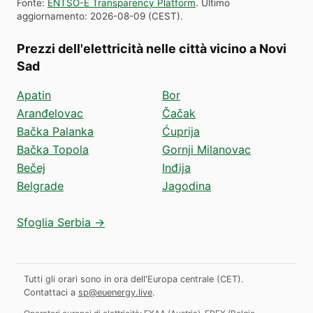
Fonte
:
ENTSO-E Transparency Platform
.
Ultimo
aggiornamento
:
2026-08-09
(
CEST
).
Prezzi dell'elettricità nelle città vicino a Novi
Sad
Apatin
Bor
Aranđelovac
Čačak
Bačka Palanka
Ćuprija
Bačka Topola
Gornji Milanovac
Bečej
Inđija
Belgrade
Jagodina
Sfoglia Serbia →
Tutti gli orari sono in ora dell'Europa centrale (CET).
Contattaci a
sp@euenergy.live
.