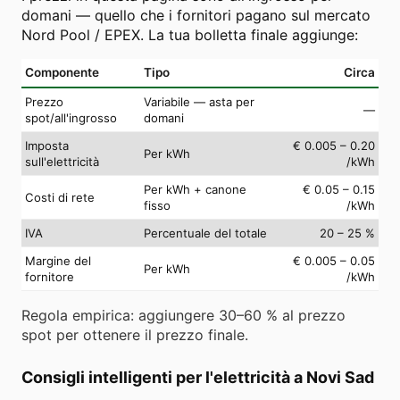
domani — quello che i fornitori pagano sul mercato
Nord Pool / EPEX. La tua bolletta finale aggiunge:
Componente
Tipo
Circa
Prezzo
Variabile — asta per
—
spot/all'ingrosso
domani
Imposta
€ 0.005 – 0.20
Per kWh
sull'elettricità
/kWh
Per kWh + canone
€ 0.05 – 0.15
Costi di rete
fisso
/kWh
IVA
Percentuale del totale
20 – 25 %
Margine del
€ 0.005 – 0.05
Per kWh
fornitore
/kWh
Regola empirica: aggiungere 30–60 % al prezzo
spot per ottenere il prezzo finale.
Consigli intelligenti per l'elettricità a Novi Sad