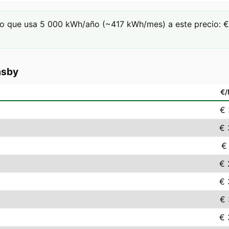
o que usa 5 000 kWh/año (~417 kWh/mes) a este precio: € 
äsby
€
€ 
€ 
€
€ 
€ 
€ 
€ 