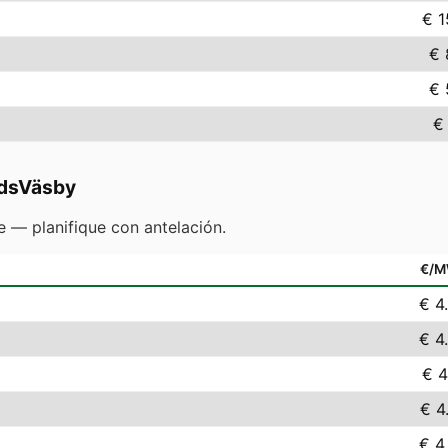
€ 1
€ 
€ 
€
dsVäsby
 — planifique con antelación.
€/
€ 4
€ 4
€ 4
€ 4
€ 4