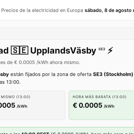
️ Precios de la electricidad en Europa
sábado, 8 de agosto
dad
🇸🇪
UpplandsVäsby
⚡️
SE3
y es de € 0.0005 /kWh ahora mismo.
äsby
están fijados por la zona de oferta
SE3 (Stockholm)
as 13:00.
MISMO (13:00)
HORA MÁS BARATA (13:00)
.0005
€ 0.0005
/kWh
/kWh