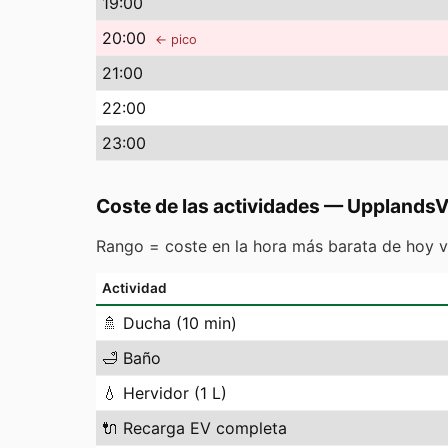
19
:00
20
:00
← pico
21
:00
22
:00
23
:00
Coste de las actividades
—
Upplands
Rango = coste en la hora más barata de hoy v
Actividad
🚿
Ducha (10 min)
🛁
Baño
💧
Hervidor (1 L)
🔌
Recarga EV completa