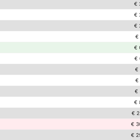
€ 
€ 
€ 
€
€ 
€ 
€ 
€
€ 
€ 
€ 2
€ 3
€ 2