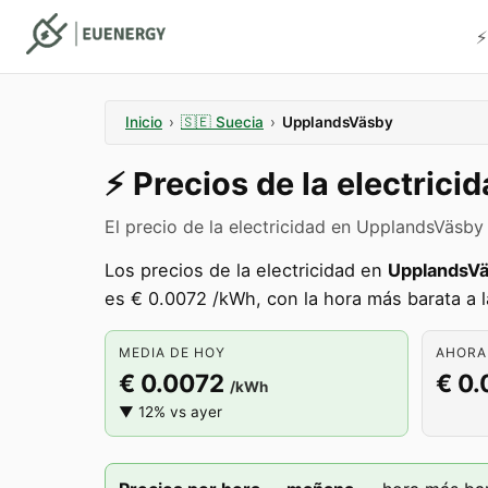
⚡
Inicio
›
🇸🇪
Suecia
›
UpplandsVäsby
⚡️
Precios de la electrici
El precio de la electricidad en UpplandsVäsb
Los precios de la electricidad en
UpplandsV
es € 0.0072 /kWh, con la hora más barata a l
MEDIA DE HOY
AHORA 
€ 0.0072
€ 0
/kWh
▼ 12% vs ayer