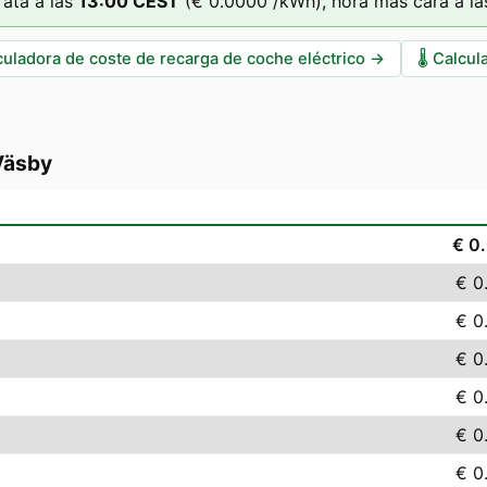
ata a las
13
:00
CEST
(
€ 0.0000
/kWh),
hora más cara a la
culadora de coste de recarga de coche eléctrico
→
🌡️
Calcul
Väsby
€ 0
€ 0
€ 0
€ 0
€ 0
€ 0
€ 0