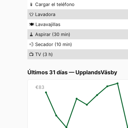
📱
Cargar el teléfono
👕
Lavadora
🍽️
Lavavajillas
🧹
Aspirar (30 min)
💨
Secador (10 min)
📺
TV (3 h)
Últimos 31 días
—
UpplandsVäsby
€
83