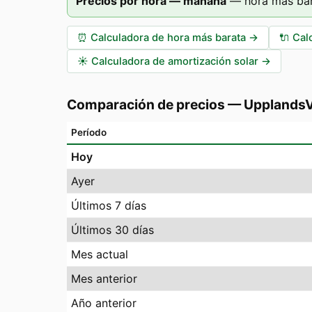
Precios por hora — mañana
—
hora más bar
⏰
Calculadora de hora más barata
→
🔌
Cal
☀️
Calculadora de amortización solar
→
Comparación de precios
—
Upplands
Período
Hoy
Ayer
Últimos 7 días
Últimos 30 días
Mes actual
Mes anterior
Año anterior