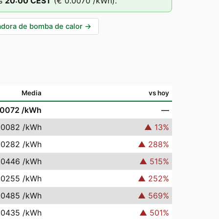
s
20
:00
CEST
(
€ 0.0070
/kWh).
adora de bomba de calor
→
Media
vs hoy
.0072
/kWh
—
.0082
/kWh
▲
13
%
.0282
/kWh
▲
288
%
.0446
/kWh
▲
515
%
.0255
/kWh
▲
252
%
.0485
/kWh
▲
569
%
.0435
/kWh
▲
501
%