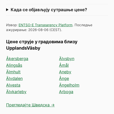
Када се објављују сутрашње цене?
Извор
:
ENTSO-E Transparency Platform
.
Последње
ажурирање
:
2026-08-06
(
CEST
).
Цене струје у градовима близу
UpplandsVäsby
Åkersberga
Älvsbyn
Alingsås
Åmål
Älmhult
Aneby
Älvdalen
Ånge
Alvesta
Ängelholm
Älvkarleby
Arboga
Прегледајте Шведска →