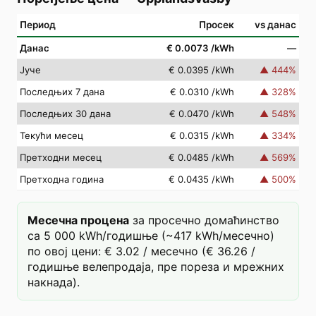
Период
Просек
vs данас
Данас
€ 0.0073
/kWh
—
Јуче
€ 0.0395
/kWh
▲
444
%
Последњих 7 дана
€ 0.0310
/kWh
▲
328
%
Последњих 30 дана
€ 0.0470
/kWh
▲
548
%
Текући месец
€ 0.0315
/kWh
▲
334
%
Претходни месец
€ 0.0485
/kWh
▲
569
%
Претходна година
€ 0.0435
/kWh
▲
500
%
Месечна процена
за просечно домаћинство
са 5 000 kWh/годишње (~417 kWh/месечно)
по овој цени: € 3.02 / месечно (€ 36.26 /
годишње велепродаја, пре пореза и мрежних
накнада).