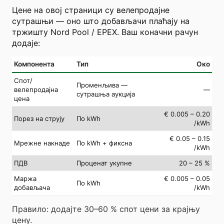
Цене на овој страници су велепродајне
сутрашњи — оно што добављачи плаћају на
тржишту Nord Pool / EPEX. Ваш коначни рачун
додаје:
Компонента
Тип
Око
Спот/
Променљива —
велепродајна
—
сутрашња аукција
цена
€ 0.005 – 0.20
Порез на струју
По kWh
/kWh
€ 0.05 – 0.15
Мрежне накнаде
По kWh + фиксна
/kWh
ПДВ
Проценат укупне
20 – 25 %
Маржа
€ 0.005 – 0.05
По kWh
добављача
/kWh
Правило: додајте 30–60 % спот цени за крајњу
цену.