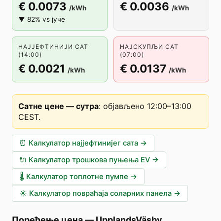
€ 0.0073
€ 0.0036
/kWh
/kWh
▼ 82% vs јуче
НАЈЈЕФТИНИЈИ САТ
НАЈСКУПЉИ САТ
(14:00)
(07:00)
€ 0.0021
€ 0.0137
/kWh
/kWh
Сатне цене — сутра
:
објављено 12:00–13:00
CEST
.
⏰
Калкулатор најјефтинијег сата
→
🔌
Калкулатор трошкова пуњења EV
→
🌡️
Калкулатор топлотне пумпе
→
☀️
Калкулатор повраћаја соларних панела
→
Поређење цена
—
UpplandsVäsby