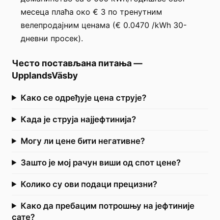
месеца плаћа око € 3 по тренутним
велепродајним ценама (€ 0.0470 /kWh 30-
дневни просек).
Често постављана питања
—
UpplandsVäsby
Како се одређује цена струје?
Када је струја најјефтинија?
Могу ли цене бити негативне?
Зашто је мој рачун виши од спот цене?
Колико су ови подаци прецизни?
Како да пребацим потрошњу на јефтиније
сате?