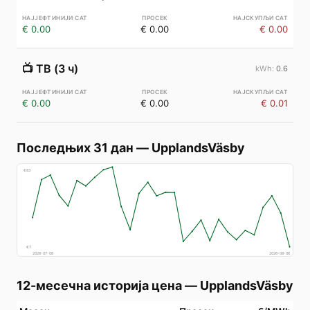
€ 0.00
€ 0.00
€ 0.00
📺
ТВ (3 ч)
0.6
€ 0.00
€ 0.00
€ 0.01
Последњих 31 дан
—
UpplandsVäsby
€
83
€
7
2026-07-08
2026-08-06
12-месечна историја цена
—
UpplandsVäsby