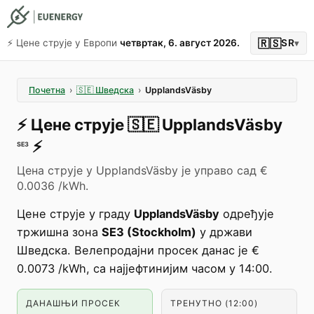
🇷🇸
⚡️ Цене струје у Европи
четвртак, 6. август 2026.
SR
▾
Почетна
›
🇸🇪
Шведска
›
UpplandsVäsby
⚡️
Цене струје
🇸🇪
UpplandsVäsby
⚡️
SE3
Цена струје у UpplandsVäsby је управо сад €
0.0036 /kWh.
Цене струје у граду
UpplandsVäsby
одређује
тржишна зона
SE3 (Stockholm)
у држави
Шведска. Велепродајни просек данас је €
0.0073 /kWh, са најјефтинијим часом у 14:00.
ДАНАШЊИ ПРОСЕК
ТРЕНУТНО (12:00)