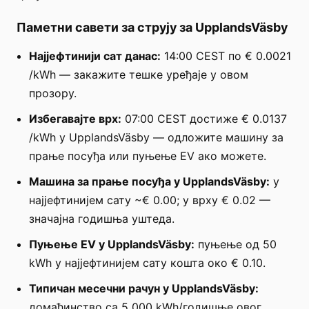
Паметни савети за струју за UpplandsVäsby
Најјефтинији сат данас:
14:00 CEST по € 0.0021
/kWh — закажите тешке уређаје у овом
прозору.
Избегавајте врх:
07:00 CEST достиже € 0.0137
/kWh у UpplandsVäsby — одложите машину за
прање посуђа или пуњење EV ако можете.
Машина за прање посуђа у UpplandsVäsby:
у
најјефтинијем сату ~€ 0.00; у врху € 0.02 —
значајна годишња уштеда.
Пуњење EV у UpplandsVäsby:
пуњење од 50
kWh у најјефтинијем сату кошта око € 0.10.
Типичан месечни рачун у UpplandsVäsby:
домаћинство са 5 000 kWh/годишње овог