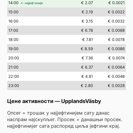
14
:00
€ 2.07
€ 0.0021
← најјефтинији
15
:00
€ 2.19
€ 0.0022
16
:00
€ 3.15
€ 0.0032
17
:00
€ 6.78
€ 0.0068
18
:00
€ 7.81
€ 0.0078
19
:00
€ 8.59
€ 0.0086
20
:00
€ 7.36
€ 0.0074
21
:00
€ 6.37
€ 0.0064
22
:00
€ 4.81
€ 0.0048
23
:00
€ 2.80
€ 0.0028
Цене активности
—
UpplandsVäsby
Опсег = трошак у најјефтинијем сату данас
наспрам најскупљег. Просек = данашњи просек.
најјефтинијег сата распоред циља јефтини крај.