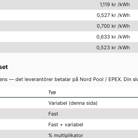
1,119 kr
/kWh
0,527 kr
/kWh
0,700 kr
/kWh
0,633 kr
/kWh
0,523 kr
/kWh
set
s — det leverantörer betalar på Nord Pool / EPEX. Din slutf
Typ
Variabel (denna sida)
Fast
Fast + variabel
% multiplikator