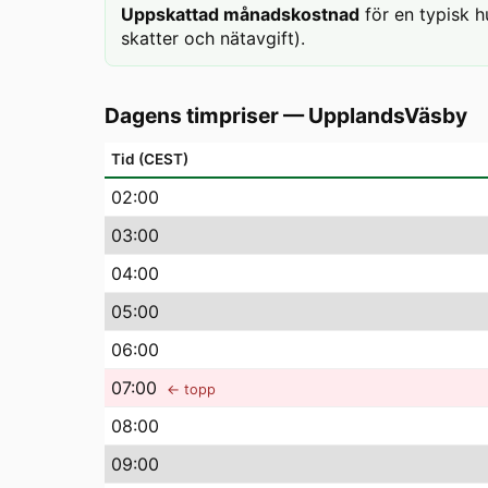
Uppskattad månadskostnad
för en typisk h
skatter och nätavgift).
Dagens timpriser
—
UpplandsVäsby
Tid (CEST)
02
:00
03
:00
04
:00
05
:00
06
:00
07
:00
← topp
08
:00
09
:00