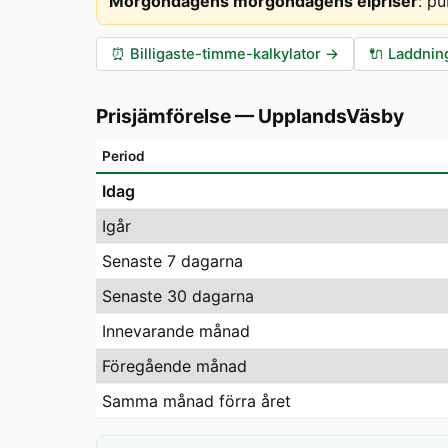
Morgondagens morgondagens elpriser
:
pu
⏰
Billigaste-timme-kalkylator
→
🔌
Laddning
Prisjämförelse
—
UpplandsVäsby
Period
Idag
Igår
Senaste 7 dagarna
Senaste 30 dagarna
Innevarande månad
Föregående månad
Samma månad förra året