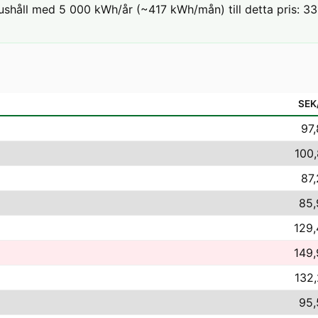
ushåll med 5 000 kWh/år (~417 kWh/mån) till detta pris: 33,
SEK
97,
100,
87,
85,
129,
149,
132,
95,