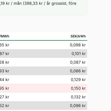
19 kr / mån (398,33 kr / år grossist, före
/MWh
SEK/kWh
85 kr
0,098 kr
87 kr
0,101 kr
28 kr
0,087 kr
93 kr
0,086 kr
44 kr
0,129 kr
95 kr
0,150 kr
27 kr
0,132 kr
52 kr
0,096 kr