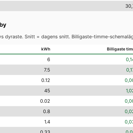
30,
by
 dyraste. Snitt = dagens snitt. Billigaste-timme-schemaläg
kWh
Billigaste ti
6
0,1
7.5
0,1
0.12
0,0
45
1,0
0.02
0,0
0.8
0,0
1.4
0,0
0.33
0,0