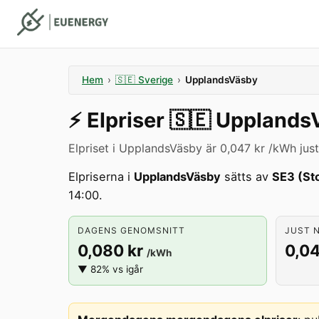
Hem
›
🇸🇪
Sverige
›
UpplandsVäsby
⚡️
Elpriser
🇸🇪
Upplands
Elpriset i UpplandsVäsby är 0,047 kr /kWh just
Elpriserna i
UpplandsVäsby
sätts av
SE3 (St
14:00.
DAGENS GENOMSNITT
JUST N
0,080 kr
0,04
/kWh
▼ 82% vs igår