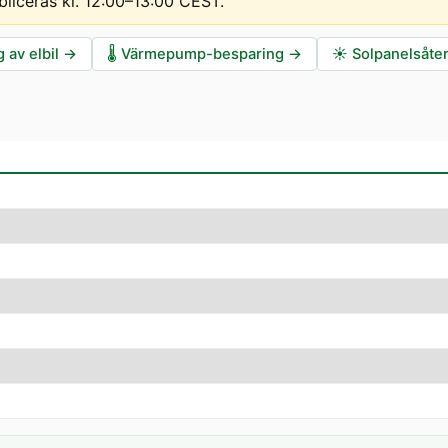
bliceras kl. 12:00–13:00 CEST
.
 av elbil
→
🌡️
Värmepump-besparing
→
☀️
Solpanelsåte