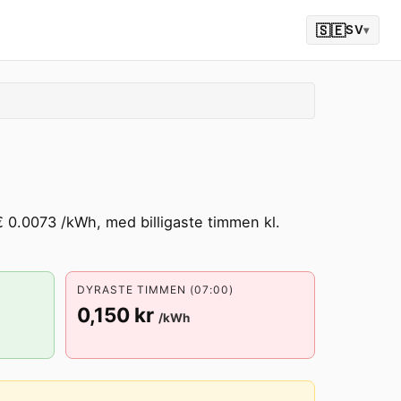
🇸🇪
SV
▾
€ 0.0073 /kWh, med billigaste timmen kl.
DYRASTE TIMMEN (07:00)
0,150 kr
/kWh