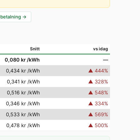
rbetalning
→
Snitt
vs idag
0,080 kr
/kWh
—
0,434 kr
/kWh
▲
444
%
0,341 kr
/kWh
▲
328
%
0,516 kr
/kWh
▲
548
%
0,346 kr
/kWh
▲
334
%
0,533 kr
/kWh
▲
569
%
0,478 kr
/kWh
▲
500
%