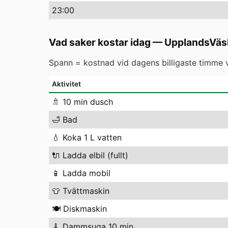
23
:00
Vad saker kostar idag
—
UpplandsVäs
Spann = kostnad vid dagens billigaste timme vs
Aktivitet
🚿
10 min dusch
🛁
Bad
💧
Koka 1 L vatten
🔌
Ladda elbil (fullt)
📱
Ladda mobil
👕
Tvättmaskin
🍽️
Diskmaskin
🧹
Dammsuga 10 min