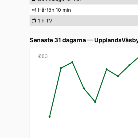
💨
Hårfön 10 min
📺
1 h TV
Senaste 31 dagarna
—
UpplandsVäsb
€
83