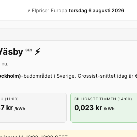
⚡️ Elpriser Europa
torsdag 6 augusti 2026
Väsby
⚡️
SE3
 nu.
ockholm)
-budområdet i Sverige. Grossist-snittet idag är 
U (11:00)
BILLIGASTE TIMMEN (14:00)
7 kr
0,023 kr
/kWh
/kWh