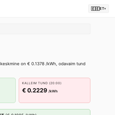
🇪🇪
ET
▾
na keskmine on € 0.1378 /kWh, odavaim tund
KALLEIM TUND (20:00)
€ 0.2229
/kWh