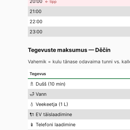
20
:00
← tipp
21
:00
22
:00
23
:00
Tegevuste maksumus
—
Děčín
Vahemik = kulu tänase odavaima tunni vs. kal
Tegevus
🚿
Dušš (10 min)
🛁
Vann
💧
Veekeetja (1 L)
🔌
EV täislaadimine
📱
Telefoni laadimine