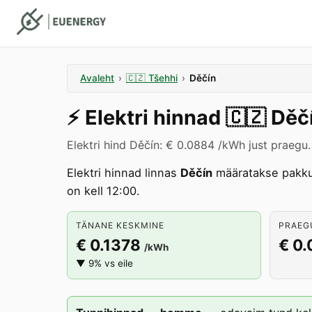
Avaleht
›
🇨🇿
Tšehhi
›
Děčín
⚡️
Elektri hinnad
🇨🇿
Děč
Elektri hind Děčín: € 0.0884 /kWh just praegu.
Elektri hinnad linnas
Děčín
määratakse pakk
on kell 12:00.
TÄNANE KESKMINE
PRAEGU
€ 0.1378
€ 0
/kWh
▼ 9% vs eile