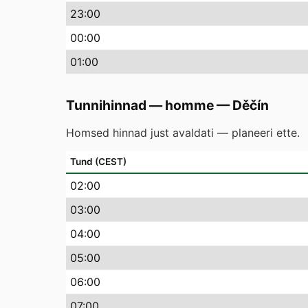
23
:00
00
:00
01
:00
Tunnihinnad — homme
—
Děčín
Homsed hinnad just avaldati — planeeri ette.
Tund (CEST)
02
:00
03
:00
04
:00
05
:00
06
:00
07
:00