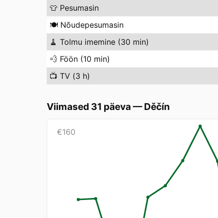
👕
Pesumasin
🍽️
Nõudepesumasin
🧹
Tolmu imemine (30 min)
💨
Föön (10 min)
📺
TV (3 h)
Viimased 31 päeva
—
Děčín
€
160