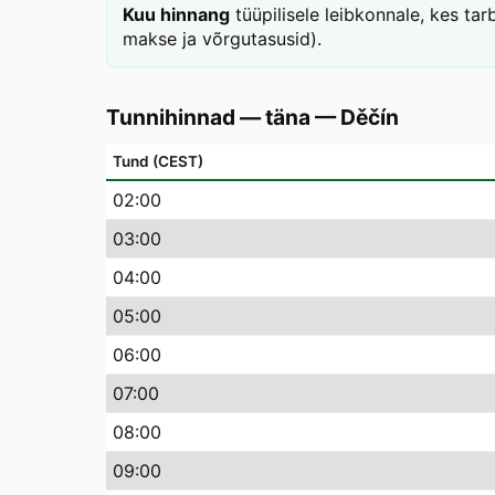
Kuu hinnang
tüüpilisele leibkonnale, kes ta
makse ja võrgutasusid).
Tunnihinnad — täna
—
Děčín
Tund (CEST)
02
:00
03
:00
04
:00
05
:00
06
:00
07
:00
08
:00
09
:00