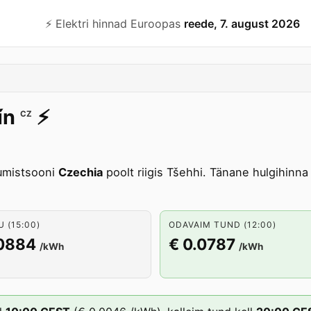
⚡️ Elektri hinnad Euroopas
reede, 7. august 2026
ín
⚡️
CZ
umistsooni
Czechia
poolt riigis Tšehhi. Tänane hulgihin
 (15:00)
ODAVAIM TUND (12:00)
.0884
€ 0.0787
/kWh
/kWh