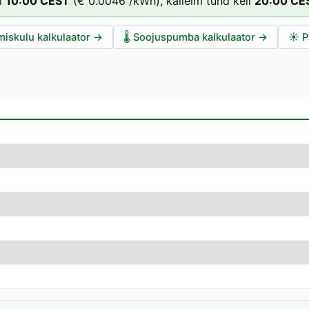
l
10
:00
CEST
(
€ 0.0046
/kWh),
kalleim tund kell
20
:00
CE
miskulu kalkulaator
→
🌡️
Soojuspumba kalkulaator
→
☀️
P