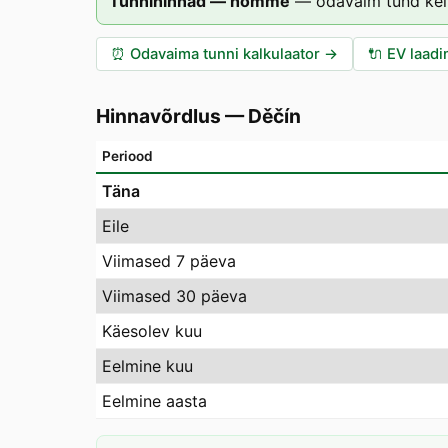
Tunnihinnad — homme
—
odavaim tund kel
⏰
Odavaima tunni kalkulaator
→
🔌
EV laadi
Hinnavõrdlus
—
Děčín
Periood
Täna
Eile
Viimased 7 päeva
Viimased 30 päeva
Käesolev kuu
Eelmine kuu
Eelmine aasta