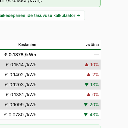
ST
(
€ 0.1885
/kWh).
äikesepaneelide tasuvuse kalkulaator
→
Keskmine
vs täna
€ 0.1378
/kWh
—
€ 0.1514
/kWh
▲
10
%
€ 0.1402
/kWh
▲
2
%
€ 0.1203
/kWh
▼
13
%
€ 0.1381
/kWh
▲
0
%
€ 0.1099
/kWh
▼
20
%
€ 0.0780
/kWh
▼
43
%