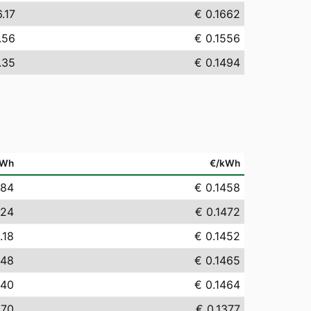
.17
€ 0.1662
.56
€ 0.1556
.35
€ 0.1494
MWh
€/kWh
.84
€ 0.1458
.24
€ 0.1472
.18
€ 0.1452
.48
€ 0.1465
.40
€ 0.1464
.70
€ 0.1377