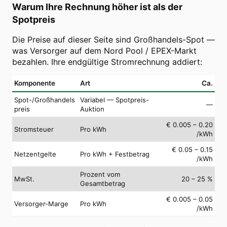
Warum Ihre Rechnung höher ist als der
Spotpreis
Die Preise auf dieser Seite sind Großhandels-Spot —
was Versorger auf dem Nord Pool / EPEX-Markt
bezahlen. Ihre endgültige Stromrechnung addiert:
Komponente
Art
Ca.
Spot-/Großhandels
Variabel — Spotpreis-
—
preis
Auktion
€ 0.005 – 0.20
Stromsteuer
Pro kWh
/kWh
€ 0.05 – 0.15
Netzentgelte
Pro kWh + Festbetrag
/kWh
Prozent vom
MwSt.
20 – 25 %
Gesamtbetrag
€ 0.005 – 0.05
Versorger-Marge
Pro kWh
/kWh