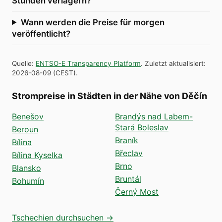
Stunden verlagern?
Wann werden die Preise für morgen
veröffentlicht?
Quelle
:
ENTSO-E Transparency Platform
.
Zuletzt aktualisiert
:
2026-08-09
(
CEST
).
Strompreise in Städten in der Nähe von Děčín
Benešov
Brandýs nad Labem-
Stará Boleslav
Beroun
Braník
Bílina
Břeclav
Bílina Kyselka
Brno
Blansko
Bruntál
Bohumín
Černý Most
Tschechien durchsuchen →