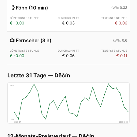
💨
Föhn (10 min)
0.33
€ -0.00
€ 0.03
€ 0.06
📺
Fernseher (3 h)
0.6
€ -0.00
€ 0.06
€ 0.11
Letzte 31 Tage
—
Děčín
€
160
€
78
2026-07-11
2026-08-09
12-Monats-Preisverlauf
—
Děčín