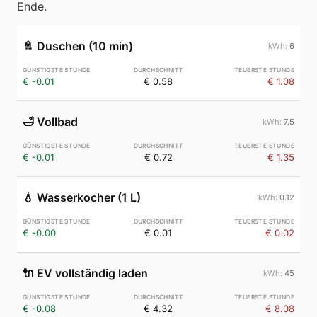
Ende.
🚿
Duschen (10 min)
6
€ -0.01
€ 0.58
€ 1.08
🛁
Vollbad
7.5
€ -0.01
€ 0.72
€ 1.35
💧
Wasserkocher (1 L)
0.12
€ -0.00
€ 0.01
€ 0.02
🔌
EV vollständig laden
45
€ -0.08
€ 4.32
€ 8.08