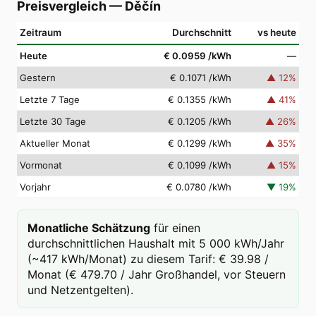
Preisvergleich
—
Děčín
Zeitraum
Durchschnitt
vs heute
Heute
€ 0.0959
/kWh
—
Gestern
€ 0.1071
/kWh
▲
12
%
Letzte 7 Tage
€ 0.1355
/kWh
▲
41
%
Letzte 30 Tage
€ 0.1205
/kWh
▲
26
%
Aktueller Monat
€ 0.1299
/kWh
▲
35
%
Vormonat
€ 0.1099
/kWh
▲
15
%
Vorjahr
€ 0.0780
/kWh
▼
19
%
Monatliche Schätzung
für einen
durchschnittlichen Haushalt mit 5 000 kWh/Jahr
(~417 kWh/Monat) zu diesem Tarif: € 39.98 /
Monat (€ 479.70 / Jahr Großhandel, vor Steuern
und Netzentgelten).