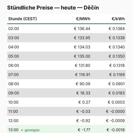
Stündliche Preise — heute
—
Děčín
Stunde (CEST)
€/MWh
€/kWh
02
:00
€ 136.44
€ 0.1364
03
:00
€ 133.95
€ 0.1339
04
:00
€ 134.03
€ 0.1340
05
:00
€ 135.00
€ 0.1350
06
:00
€ 131.80
€ 0.1318
07
:00
€ 116.91
€ 0.1169
08
:00
€ 90.09
€ 0.0901
09
:00
€ 18.33
€ 0.0183
10
:00
€ 0.27
€ 0.0003
11
:00
€ -0.03
€ -0.0000
12
:00
€ -0.92
€ -0.0009
13
:00
€ -1.77
€ -0.0018
← günstigste