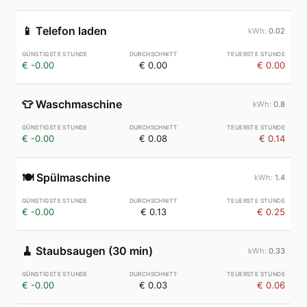
📱
Telefon laden
0.02
€ -0.00
€ 0.00
€ 0.00
👕
Waschmaschine
0.8
€ -0.00
€ 0.08
€ 0.14
🍽️
Spülmaschine
1.4
€ -0.00
€ 0.13
€ 0.25
🧹
Staubsaugen (30 min)
0.33
€ -0.00
€ 0.03
€ 0.06