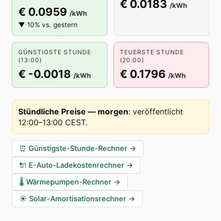
€ 0.0183
/kWh
€ 0.0959
/kWh
▼ 10% vs. gestern
GÜNSTIGSTE STUNDE
TEUERSTE STUNDE
(13:00)
(20:00)
€ -0.0018
€ 0.1796
/kWh
/kWh
Stündliche Preise — morgen
:
veröffentlicht
12:00–13:00 CEST
.
⏰
Günstigste-Stunde-Rechner
→
🔌
E-Auto-Ladekostenrechner
→
🌡️
Wärmepumpen-Rechner
→
☀️
Solar-Amortisationsrechner
→