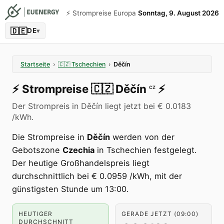
⚡️ Strompreise Europa
Sonntag, 9. August 2026
🇩🇪
DE
▾
Startseite
›
🇨🇿
Tschechien
›
Děčín
⚡️
Strompreise
🇨🇿
Děčín
⚡️
CZ
Der Strompreis in Děčín liegt jetzt bei € 0.0183
/kWh.
Die Strompreise in
Děčín
werden von der
Gebotszone
Czechia
in Tschechien festgelegt.
Der heutige Großhandelspreis liegt
durchschnittlich bei € 0.0959 /kWh, mit der
günstigsten Stunde um 13:00.
HEUTIGER
GERADE JETZT (09:00)
DURCHSCHNITT