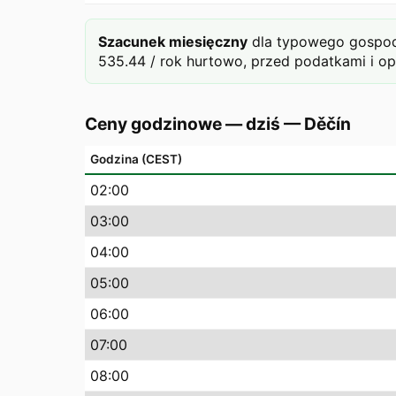
Szacunek miesięczny
dla typowego gospod
535.44 / rok hurtowo, przed podatkami i op
Ceny godzinowe — dziś
—
Děčín
Godzina (CEST)
02
:00
03
:00
04
:00
05
:00
06
:00
07
:00
08
:00