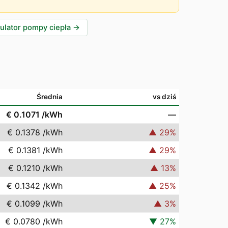
ulator pompy ciepła
→
Średnia
vs dziś
€ 0.1071
/kWh
—
€ 0.1378
/kWh
▲
29
%
€ 0.1381
/kWh
▲
29
%
€ 0.1210
/kWh
▲
13
%
€ 0.1342
/kWh
▲
25
%
€ 0.1099
/kWh
▲
3
%
€ 0.0780
/kWh
▼
27
%