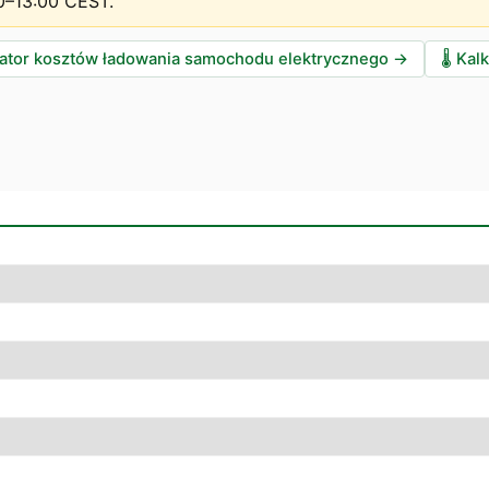
0–13:00 CEST
.
lator kosztów ładowania samochodu elektrycznego
→
🌡️
Kalk