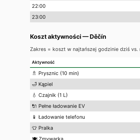
22
:00
23
:00
Koszt aktywności
—
Děčín
Zakres = koszt w najtańszej godzinie dziś vs. 
Aktywność
🚿
Prysznic (10 min)
🛁
Kąpiel
💧
Czajnik (1 L)
🔌
Pełne ładowanie EV
📱
Ładowanie telefonu
👕
Pralka
🍽️
Zmywarka