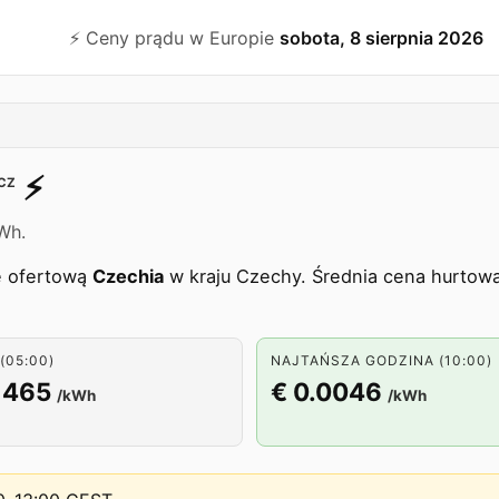
⚡️ Ceny prądu w Europie
sobota, 8 sierpnia 2026
⚡️
CZ
Wh.
ę ofertową
Czechia
w kraju Czechy. Średnia cena hurtowa
(05:00)
NAJTAŃSZA GODZINA (10:00)
1465
€ 0.0046
/kWh
/kWh