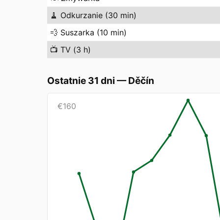
🧹
Odkurzanie (30 min)
💨
Suszarka (10 min)
📺
TV (3 h)
Ostatnie 31 dni
—
Děčín
€
160