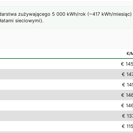
arstwa zużywającego 5 000 kWh/rok (~417 kWh/miesiąc) pr
łatami sieciowymi).
€/
€ 14
€ 14
€ 14
€ 14
€ 14
€ 13
€ 11