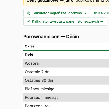
Ceny godzinowe — jutro
:
publikowane 12:0
⏰
Kalkulator najtańszej godziny
→
🔌
Kalku
☀️
Kalkulator zwrotu z paneli słonecznych
→
Porównanie cen
—
Děčín
Okres
Dziś
Wczoraj
Ostatnie 7 dni
Ostatnie 30 dni
Bieżący miesiąc
Poprzedni miesiąc
Poprzedni rok