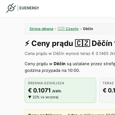
Strona główna
›
🇨🇿
Czechy
›
Děčín
⚡️
Ceny prądu
🇨🇿
Děčín
Cena prądu w Děčín wynosi teraz € 0.1465 /k
Ceny prądu w
Děčín
są ustalane przez stref
godzina przypada na 10:00.
ŚREDNIA DZISIEJSZA
TERAZ 
€ 0.1071
€ 0.
/kWh
▼ 22% vs wczoraj