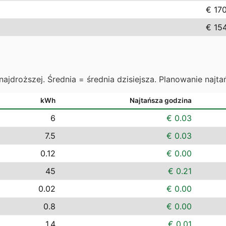
€ 17
€ 15
najdroższej. Średnia = średnia dzisiejsza. Planowanie najta
kWh
Najtańsza godzina
6
€ 0.03
7.5
€ 0.03
0.12
€ 0.00
45
€ 0.21
0.02
€ 0.00
0.8
€ 0.00
1.4
€ 0.01