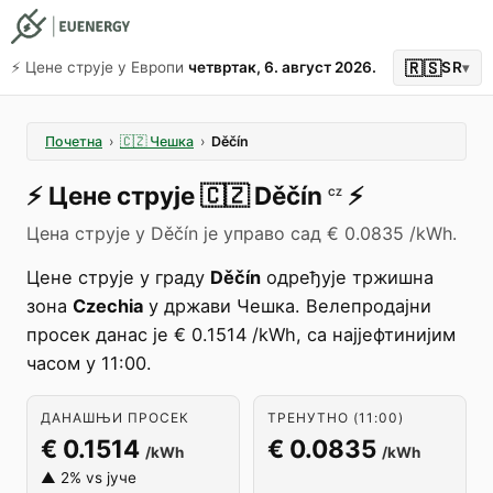
🇷🇸
⚡️ Цене струје у Европи
четвртак, 6. август 2026.
SR
▾
Почетна
›
🇨🇿
Чешка
›
Děčín
⚡️
Цене струје
🇨🇿
Děčín
⚡️
CZ
Цена струје у Děčín је управо сад € 0.0835 /kWh.
Цене струје у граду
Děčín
одређује тржишна
зона
Czechia
у држави Чешка. Велепродајни
просек данас је € 0.1514 /kWh, са најјефтинијим
часом у 11:00.
ДАНАШЊИ ПРОСЕК
ТРЕНУТНО (11:00)
€ 0.1514
€ 0.0835
/kWh
/kWh
▲ 2% vs јуче