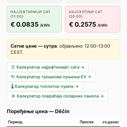
НАЈЈЕФТИНИЈИ САТ
НАЈСКУПЉИ САТ
(11:00)
(20:00)
€ 0.0835
€ 0.2575
/kWh
/kWh
Сатне цене — сутра
:
објављено 12:00–13:00
CEST
.
⏰
Калкулатор најјефтинијег сата
→
🔌
Калкулатор трошкова пуњења EV
→
🌡️
Калкулатор топлотне пумпе
→
☀️
Калкулатор повраћаја соларних панела
→
Поређење цена
—
Děčín
Период
Просек
vs данас