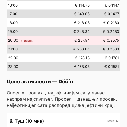
16
:00
€ 114.73
€ 0.1147
17
:00
€ 143.66
€ 0.1437
18
:00
€ 218.03
€ 0.2180
19
:00
€ 248.34
€ 0.2483
20
:00
€ 257.54
€ 0.2575
← вршни
21
:00
€ 238.04
€ 0.2380
22
:00
€ 178.13
€ 0.1781
23
:00
€ 158.08
€ 0.1581
Цене активности
—
Děčín
Опсег = трошак у најјефтинијем сату данас
наспрам најскупљег. Просек = данашњи просек.
најјефтинијег сата распоред циља јефтини крај.
🚿
Туш (10 мин)
6