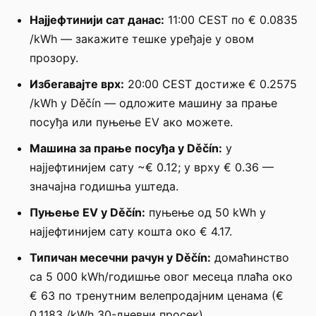
Најјефтинији сат данас:
11:00 CEST по € 0.0835
/kWh — закажите тешке уређаје у овом
прозору.
Избегавајте врх:
20:00 CEST достиже € 0.2575
/kWh у Děčín — одложите машину за прање
посуђа или пуњење EV ако можете.
Машина за прање посуђа у Děčín:
у
најјефтинијем сату ~€ 0.12; у врху € 0.36 —
значајна годишња уштеда.
Пуњење EV у Děčín:
пуњење од 50 kWh у
најјефтинијем сату кошта око € 4.17.
Типичан месечни рачун у Děčín:
домаћинство
са 5 000 kWh/годишње овог месеца плаћа око
€ 63 по тренутним велепродајним ценама (€
0.1183 /kWh 30-дневни просек).