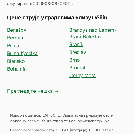
ажурирање
:
2026-08-06
(
CEST
).
Цене струје у градовима близу Děčín
Benešov
Brandýs nad Labem-
Stará Boleslav
Beroun
Braník
Bílina
Břeclav
Bílina Kyselka
Brno
Blansko
Bruntál
Bohumín
Černý Most
Прегледајте Чешка →
Извор података: ENTSO-E. Свака зона приказује своје
локално време.
Контактирајте нас:
sp@euenergy.live
.
Европски оператори струје:
EXAA
(
Аустрија
)
,
EPEX
(
Белгија,