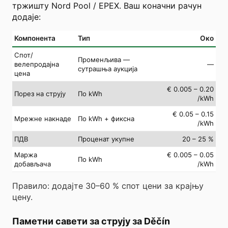
тржишту Nord Pool / EPEX. Ваш коначни рачун
додаје:
Компонента
Тип
Око
Спот/
Променљива —
велепродајна
—
сутрашња аукција
цена
€ 0.005 – 0.20
Порез на струју
По kWh
/kWh
€ 0.05 – 0.15
Мрежне накнаде
По kWh + фиксна
/kWh
ПДВ
Проценат укупне
20 – 25 %
Маржа
€ 0.005 – 0.05
По kWh
добављача
/kWh
Правило: додајте 30–60 % спот цени за крајњу
цену.
Паметни савети за струју за Děčín