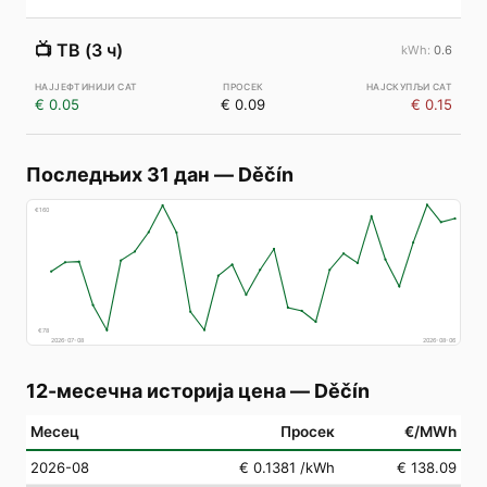
📺
ТВ (3 ч)
0.6
€ 0.05
€ 0.09
€ 0.15
Последњих 31 дан
—
Děčín
€
160
€
78
2026-07-08
2026-08-06
12-месечна историја цена
—
Děčín
Месец
Просек
€/MWh
2026-08
€ 0.1381
/kWh
€ 138.09