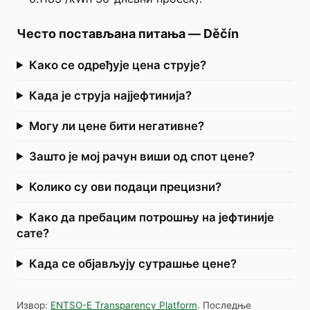
Често постављана питања
—
Děčín
Како се одређује цена струје?
Када је струја најјефтинија?
Могу ли цене бити негативне?
Зашто је мој рачун виши од спот цене?
Колико су ови подаци прецизни?
Како да пребацим потрошњу на јефтиније
сате?
Када се објављују сутрашње цене?
Извор
:
ENTSO-E Transparency Platform
.
Последње