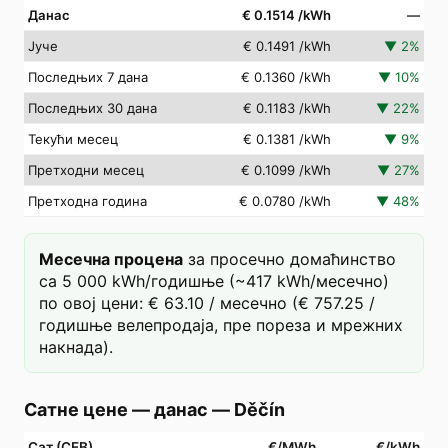
Данас
€ 0.1514
/kWh
—
Јуче
€ 0.1491
/kWh
▼
2
%
Последњих 7 дана
€ 0.1360
/kWh
▼
10
%
Последњих 30 дана
€ 0.1183
/kWh
▼
22
%
Текући месец
€ 0.1381
/kWh
▼
9
%
Претходни месец
€ 0.1099
/kWh
▼
27
%
Претходна година
€ 0.0780
/kWh
▼
48
%
Месечна процена
за просечно домаћинство
са 5 000 kWh/годишње (~417 kWh/месечно)
по овој цени: € 63.10 / месечно (€ 757.25 /
годишње велепродаја, пре пореза и мрежних
накнада).
Сатне цене — данас
—
Děčín
Сат (СЕВ)
€/MWh
€/kWh