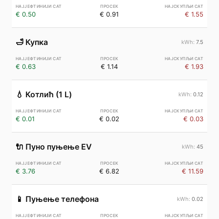
€ 0.50
€ 0.91
€ 1.55
🛁
Купка
7.5
€ 0.63
€ 1.14
€ 1.93
💧
Котлић (1 L)
0.12
€ 0.01
€ 0.02
€ 0.03
🔌
Пуно пуњење EV
45
€ 3.76
€ 6.82
€ 11.59
📱
Пуњење телефона
0.02