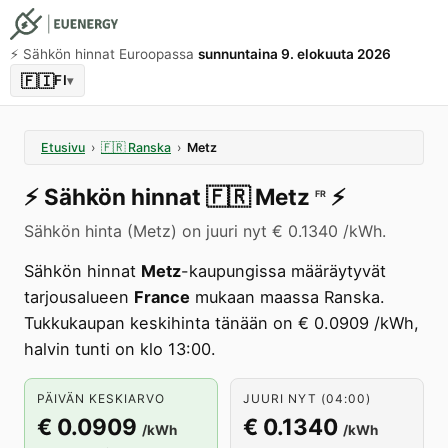
⚡️ Sähkön hinnat Euroopassa
sunnuntaina 9. elokuuta 2026
🇫🇮
FI
▾
Etusivu
›
🇫🇷
Ranska
›
Metz
⚡️
Sähkön hinnat
🇫🇷
Metz
⚡️
FR
Sähkön hinta (Metz) on juuri nyt € 0.1340 /kWh.
Sähkön hinnat
Metz
-kaupungissa määräytyvät
tarjousalueen
France
mukaan maassa Ranska.
Tukkukaupan keskihinta tänään on € 0.0909 /kWh,
halvin tunti on klo 13:00.
PÄIVÄN KESKIARVO
JUURI NYT (04:00)
€ 0.0909
€ 0.1340
/kWh
/kWh