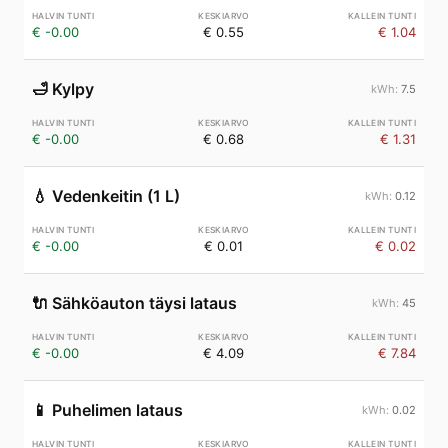
€ -0.00
€ 0.55
€ 1.04
🛁
Kylpy
7.5
€ -0.00
€ 0.68
€ 1.31
💧
Vedenkeitin (1 L)
0.12
€ -0.00
€ 0.01
€ 0.02
🔌
Sähköauton täysi lataus
45
€ -0.00
€ 4.09
€ 7.84
📱
Puhelimen lataus
0.02