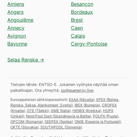
Amiens
Besançon
Angers
Bordeaux
Angoulême
Brest
Annecy
Caen
Avignon
Calais
Bayonne
Cergy-Pontoise
Selaa Ranska →
Tietojen lähde: ENTSO-E. Jokainen vyöhyke näyttää oman
paikallisajan.
Ota yhteyttä:
sp@euenergy.live
.
Eurooppalaiset sähköoperaattorit:
EXAA
(
Itävalta
)
,
EPEX
(
Belgia,
Ranska, Saksa, Alankomaat, Sveitsi
)
,
IBEX
(
Bulgaria
)
,
CROPEX
(
Kroatia
)
,
OTE
(
Tšekki
)
,
GME
(
Italia
)
,
HENEX
(
Kreikka
)
,
HUPX
(
Unkari
)
,
Nord Pool Spot
(
Skandinavia ja Baltia
)
,
POLPX
(
Puola
)
,
OPCOM
(
Romania
)
,
SEEPEX
(
Serbia
)
,
OMIE
(
Espanja ja Portugali
)
,
OKTE
(
Slovakia
)
,
SOUTHPOOL
(
Slovenia
)
.