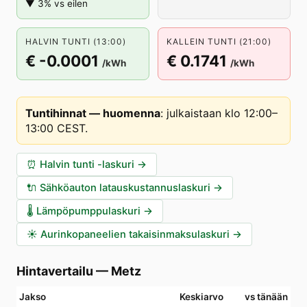
▼ 3% vs eilen
HALVIN TUNTI (13:00)
KALLEIN TUNTI (21:00)
€ -0.0001
€ 0.1741
/kWh
/kWh
Tuntihinnat — huomenna
:
julkaistaan klo 12:00–
13:00 CEST
.
⏰
Halvin tunti -laskuri
→
🔌
Sähköauton latauskustannuslaskuri
→
🌡️
Lämpöpumppulaskuri
→
☀️
Aurinkopaneelien takaisinmaksulaskuri
→
Hintavertailu
—
Metz
Jakso
Keskiarvo
vs tänään