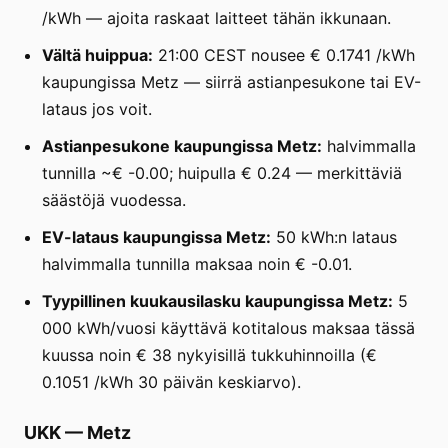
/kWh — ajoita raskaat laitteet tähän ikkunaan.
Vältä huippua:
21:00 CEST nousee € 0.1741 /kWh
kaupungissa Metz — siirrä astianpesukone tai EV-
lataus jos voit.
Astianpesukone kaupungissa Metz:
halvimmalla
tunnilla ~€ -0.00; huipulla € 0.24 — merkittäviä
säästöjä vuodessa.
EV-lataus kaupungissa Metz:
50 kWh:n lataus
halvimmalla tunnilla maksaa noin € -0.01.
Tyypillinen kuukausilasku kaupungissa Metz:
5
000 kWh/vuosi käyttävä kotitalous maksaa tässä
kuussa noin € 38 nykyisillä tukkuhinnoilla (€
0.1051 /kWh 30 päivän keskiarvo).
UKK
—
Metz