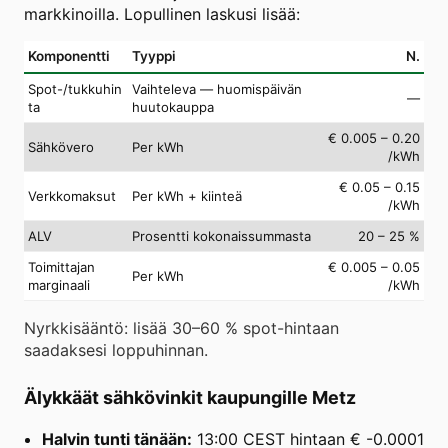
markkinoilla. Lopullinen laskusi lisää:
Komponentti
Tyyppi
N.
Spot-/tukkuhin
Vaihteleva — huomispäivän
—
ta
huutokauppa
€ 0.005 – 0.20
Sähkövero
Per kWh
/kWh
€ 0.05 – 0.15
Verkkomaksut
Per kWh + kiinteä
/kWh
ALV
Prosentti kokonaissummasta
20 – 25 %
Toimittajan
€ 0.005 – 0.05
Per kWh
marginaali
/kWh
Nyrkkisääntö: lisää 30–60 % spot-hintaan
saadaksesi loppuhinnan.
Älykkäät sähkövinkit kaupungille Metz
Halvin tunti tänään:
13:00 CEST hintaan € -0.0001