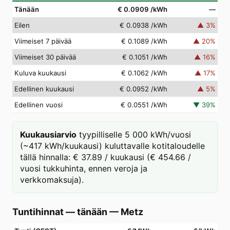
Tänään
€ 0.0909
/kWh
—
Eilen
€ 0.0938
/kWh
▲
3
%
Viimeiset 7 päivää
€ 0.1089
/kWh
▲
20
%
Viimeiset 30 päivää
€ 0.1051
/kWh
▲
16
%
Kuluva kuukausi
€ 0.1062
/kWh
▲
17
%
Edellinen kuukausi
€ 0.0952
/kWh
▲
5
%
Edellinen vuosi
€ 0.0551
/kWh
▼
39
%
Kuukausiarvio
tyypilliselle 5 000 kWh/vuosi
(~417 kWh/kuukausi) kuluttavalle kotitaloudelle
tällä hinnalla: € 37.89 / kuukausi (€ 454.66 /
vuosi tukkuhinta, ennen veroja ja
verkkomaksuja).
Tuntihinnat — tänään
—
Metz