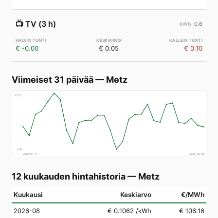
📺
TV (3 h)
0.6
€ -0.00
€ 0.05
€ 0.10
Viimeiset 31 päivää
—
Metz
€
153
€
50
2026-07-11
2026-08-09
12 kuukauden hintahistoria
—
Metz
Kuukausi
Keskiarvo
€/MWh
2026-08
€ 0.1062
/kWh
€ 106.16