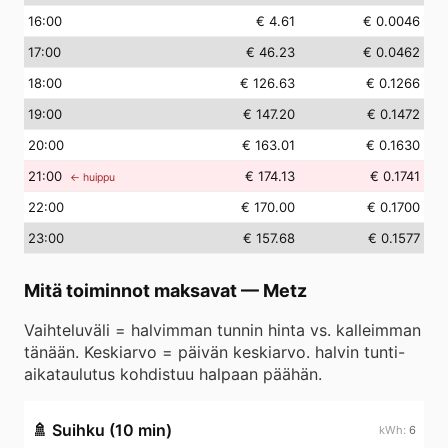
16
:00
€ 4.61
€ 0.0046
17
:00
€ 46.23
€ 0.0462
18
:00
€ 126.63
€ 0.1266
19
:00
€ 147.20
€ 0.1472
20
:00
€ 163.01
€ 0.1630
21
:00
€ 174.13
€ 0.1741
← huippu
22
:00
€ 170.00
€ 0.1700
23
:00
€ 157.68
€ 0.1577
Mitä toiminnot maksavat
—
Metz
Vaihteluväli = halvimman tunnin hinta vs. kalleimman
tänään. Keskiarvo = päivän keskiarvo. halvin tunti-
aikataulutus kohdistuu halpaan päähän.
🚿
Suihku (10 min)
6