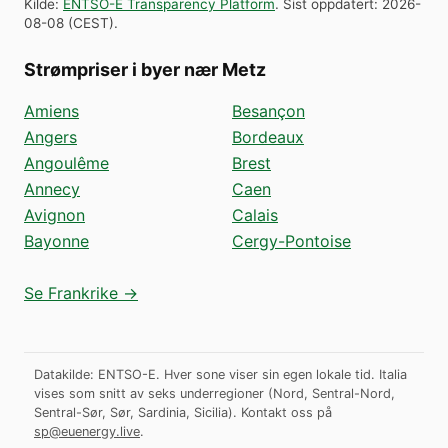
Kilde
:
ENTSO-E Transparency Platform
.
Sist oppdatert
:
2026-
08-08
(
CEST
).
Strømpriser i byer nær Metz
Amiens
Besançon
Angers
Bordeaux
Angoulême
Brest
Annecy
Caen
Avignon
Calais
Bayonne
Cergy-Pontoise
Se Frankrike →
Datakilde: ENTSO-E. Hver sone viser sin egen lokale tid. Italia
vises som snitt av seks underregioner (Nord, Sentral-Nord,
Sentral-Sør, Sør, Sardinia, Sicilia).
Kontakt oss på
sp@euenergy.live
.