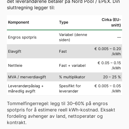
det leverandørene betaler på Nord Pool / EPEX. Din
sluttregning legger til:
Cirka (EU-
Komponent
Type
snitt)
Variabel (denne
Engros spotpris
—
siden)
€ 0.005 – 0.20
Elavgift
Fast
/kWh
€ 0.05 – 0.15
Nettleie
Fast + variabel
/kWh
MVA / merverdiavgift
% multiplikator
20 – 25 %
Leverandørpåslag +
Spesifikt for
€ 0.005 – 0.05
månedlig avgift
leverandør
/kWh
Tommelfingerregel: legg til 30–60% på engros
spotpris for å estimere reell kWh-kostnad. Eksakt
fordeling avhenger av land, nettoperatør og
kontrakt.