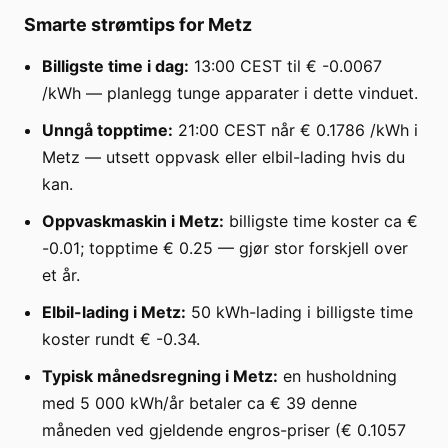
Smarte strømtips for Metz
Billigste time i dag:
13:00 CEST til € -0.0067
/kWh — planlegg tunge apparater i dette vinduet.
Unngå topptime:
21:00 CEST når € 0.1786 /kWh i
Metz — utsett oppvask eller elbil-lading hvis du
kan.
Oppvaskmaskin i Metz:
billigste time koster ca €
-0.01; topptime € 0.25 — gjør stor forskjell over
et år.
Elbil-lading i Metz:
50 kWh-lading i billigste time
koster rundt € -0.34.
Typisk månedsregning i Metz:
en husholdning
med 5 000 kWh/år betaler ca € 39 denne
måneden ved gjeldende engros-priser (€ 0.1057