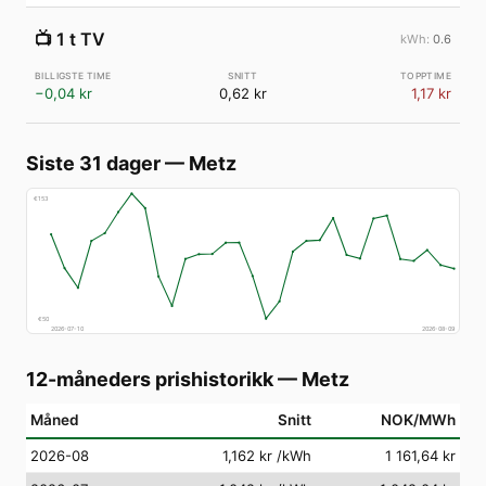
📺
1 t TV
0.6
−0,04 kr
0,62 kr
1,17 kr
Siste 31 dager
—
Metz
€
153
€
50
2026-07-10
2026-08-09
12-måneders prishistorikk
—
Metz
Måned
Snitt
NOK/MWh
2026-08
1,162 kr
/kWh
1 161,64 kr