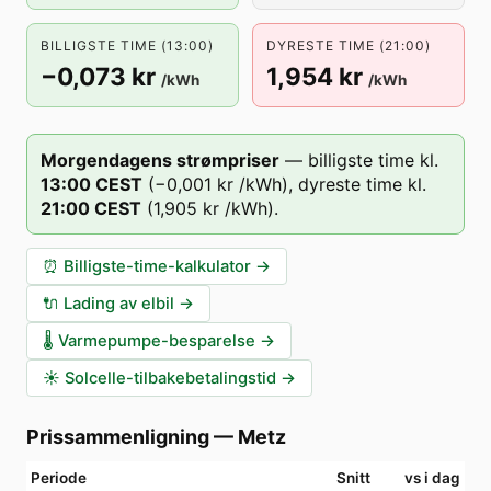
BILLIGSTE TIME (13:00)
DYRESTE TIME (21:00)
−0,073 kr
1,954 kr
/kWh
/kWh
Morgendagens strømpriser
—
billigste time kl.
13
:00
CEST
(
−0,001 kr
/kWh),
dyreste time kl.
21
:00
CEST
(
1,905 kr
/kWh).
⏰
Billigste-time-kalkulator
→
🔌
Lading av elbil
→
🌡️
Varmepumpe-besparelse
→
☀️
Solcelle-tilbakebetalingstid
→
Prissammenligning
—
Metz
Periode
Snitt
vs i dag