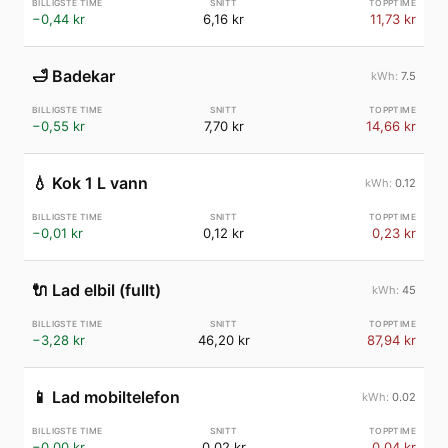
−0,44 kr
6,16 kr
11,73 kr
🛁
Badekar
7.5
−0,55 kr
7,70 kr
14,66 kr
💧
Kok 1 L vann
0.12
−0,01 kr
0,12 kr
0,23 kr
🔌
Lad elbil (fullt)
45
−3,28 kr
46,20 kr
87,94 kr
📱
Lad mobiltelefon
0.02
−0,00 kr
0,02 kr
0,04 kr