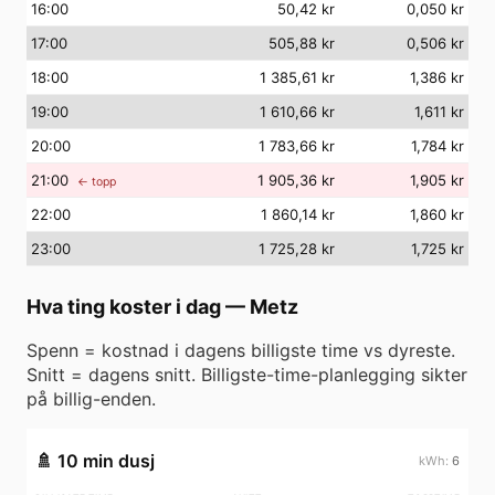
16
:00
50,42 kr
0,050 kr
17
:00
505,88 kr
0,506 kr
18
:00
1 385,61 kr
1,386 kr
19
:00
1 610,66 kr
1,611 kr
20
:00
1 783,66 kr
1,784 kr
21
:00
1 905,36 kr
1,905 kr
← topp
22
:00
1 860,14 kr
1,860 kr
23
:00
1 725,28 kr
1,725 kr
Hva ting koster i dag
—
Metz
Spenn = kostnad i dagens billigste time vs dyreste.
Snitt = dagens snitt. Billigste-time-planlegging sikter
på billig-enden.
🚿
10 min dusj
6