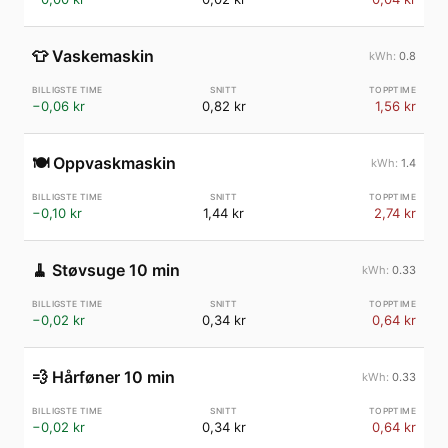
👕
Vaskemaskin
0.8
−0,06 kr
0,82 kr
1,56 kr
🍽️
Oppvaskmaskin
1.4
−0,10 kr
1,44 kr
2,74 kr
🧹
Støvsuge 10 min
0.33
−0,02 kr
0,34 kr
0,64 kr
💨
Hårføner 10 min
0.33
−0,02 kr
0,34 kr
0,64 kr