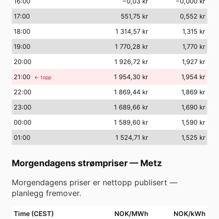
16
:00
−0,03 kr
−0,000 kr
17
:00
551,75 kr
0,552 kr
18
:00
1 314,57 kr
1,315 kr
19
:00
1 770,28 kr
1,770 kr
20
:00
1 926,72 kr
1,927 kr
21
:00
1 954,30 kr
1,954 kr
← topp
22
:00
1 869,44 kr
1,869 kr
23
:00
1 689,66 kr
1,690 kr
00
:00
1 589,60 kr
1,590 kr
01
:00
1 524,71 kr
1,525 kr
Morgendagens strømpriser
—
Metz
Morgendagens priser er nettopp publisert —
planlegg fremover.
Time (CEST)
NOK/MWh
NOK/kWh