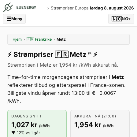
⚡️ Strømpriser Europa
lørdag 8. august 2026
☰
🇳🇴
Meny
NO
▾
Hjem
›
🇫🇷
Frankrike
›
Metz
⚡️
Strømpriser
🇫🇷
Metz
⚡️
FR
Strømprisen i Metz er 1,954 kr /kWh akkurat nå.
Time-for-time morgendagens strømpriser i
Metz
reflekterer tilbud og etterspørsel i France-sonen.
Billigste vindu åpner rundt 13:00 til € -0.0067
/kWh.
DAGENS SNITT
AKKURAT NÅ (21:00)
1,027 kr
1,954 kr
/kWh
/kWh
▼ 12% vs i går