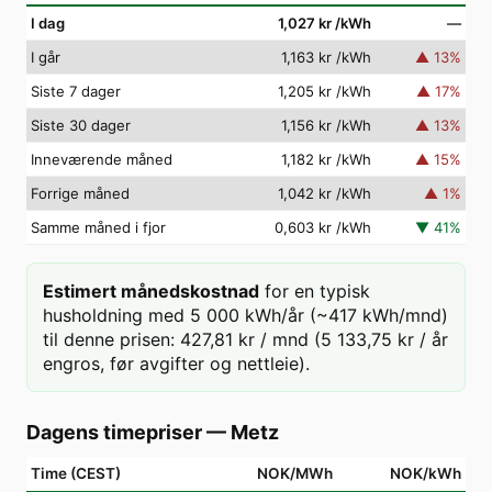
I dag
1,027 kr
/kWh
—
I går
1,163 kr
/kWh
▲
13
%
Siste 7 dager
1,205 kr
/kWh
▲
17
%
Siste 30 dager
1,156 kr
/kWh
▲
13
%
Inneværende måned
1,182 kr
/kWh
▲
15
%
Forrige måned
1,042 kr
/kWh
▲
1
%
Samme måned i fjor
0,603 kr
/kWh
▼
41
%
Estimert månedskostnad
for en typisk
husholdning med 5 000 kWh/år (~417 kWh/mnd)
til denne prisen: 427,81 kr / mnd (5 133,75 kr / år
engros, før avgifter og nettleie).
Dagens timepriser
—
Metz
Time (CEST)
NOK/MWh
NOK/kWh