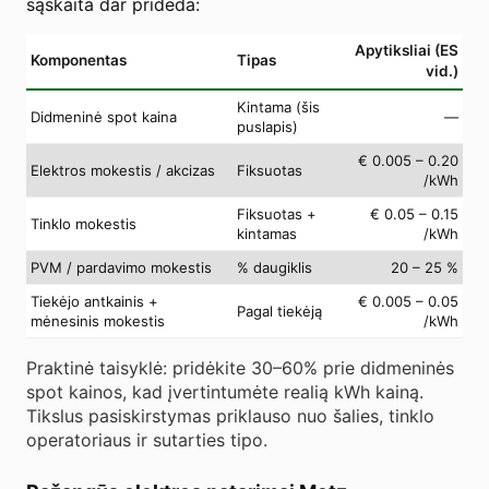
sąskaita dar prideda:
Apytiksliai (ES
Komponentas
Tipas
vid.)
Kintama (šis
Didmeninė spot kaina
—
puslapis)
€ 0.005 – 0.20
Elektros mokestis / akcizas
Fiksuotas
/kWh
Fiksuotas +
€ 0.05 – 0.15
Tinklo mokestis
kintamas
/kWh
PVM / pardavimo mokestis
% daugiklis
20 – 25 %
Tiekėjo antkainis +
€ 0.005 – 0.05
Pagal tiekėją
mėnesinis mokestis
/kWh
Praktinė taisyklė: pridėkite 30–60% prie didmeninės
spot kainos, kad įvertintumėte realią kWh kainą.
Tikslus pasiskirstymas priklauso nuo šalies, tinklo
operatoriaus ir sutarties tipo.