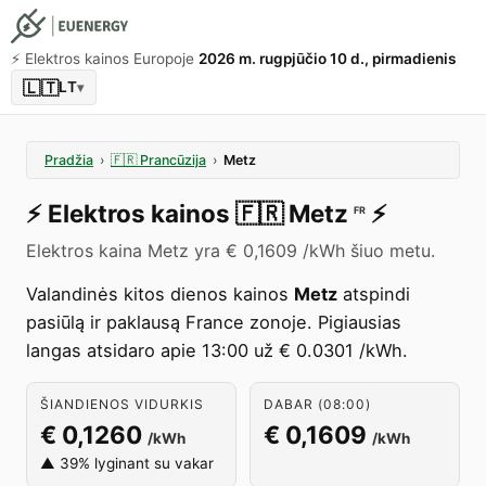
⚡️ Elektros kainos Europoje
2026 m. rugpjūčio 10 d., pirmadienis
🇱🇹
LT
▾
Pradžia
›
🇫🇷
Prancūzija
›
Metz
⚡️
Elektros kainos
🇫🇷
Metz
⚡️
FR
Elektros kaina Metz yra € 0,1609 /kWh šiuo metu.
Valandinės kitos dienos kainos
Metz
atspindi
pasiūlą ir paklausą France zonoje. Pigiausias
langas atsidaro apie 13:00 už € 0.0301 /kWh.
ŠIANDIENOS VIDURKIS
DABAR (08:00)
€ 0,1260
€ 0,1609
/kWh
/kWh
▲ 39% lyginant su vakar