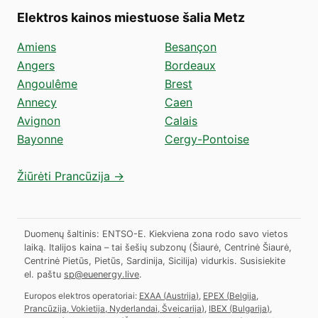
Elektros kainos miestuose šalia Metz
Amiens
Besançon
Angers
Bordeaux
Angoulême
Brest
Annecy
Caen
Avignon
Calais
Bayonne
Cergy-Pontoise
Žiūrėti Prancūzija →
Duomenų šaltinis: ENTSO-E. Kiekviena zona rodo savo vietos
laiką. Italijos kaina – tai šešių subzonų (Šiaurė, Centrinė Šiaurė,
Centrinė Pietūs, Pietūs, Sardinija, Sicilija) vidurkis.
Susisiekite
el. paštu
sp@euenergy.live
.
Europos elektros operatoriai:
EXAA
(
Austrija
)
,
EPEX
(
Belgija,
Prancūzija, Vokietija, Nyderlandai, Šveicarija
)
,
IBEX
(
Bulgarija
)
,