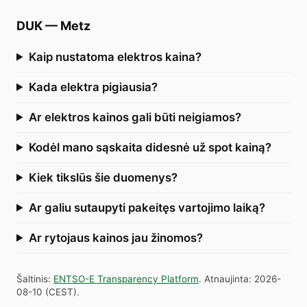
DUK
—
Metz
Kaip nustatoma elektros kaina?
Kada elektra pigiausia?
Ar elektros kainos gali būti neigiamos?
Kodėl mano sąskaita didesnė už spot kainą?
Kiek tikslūs šie duomenys?
Ar galiu sutaupyti pakeitęs vartojimo laiką?
Ar rytojaus kainos jau žinomos?
Šaltinis
:
ENTSO-E Transparency Platform
.
Atnaujinta
:
2026-
08-10
(
CEST
).