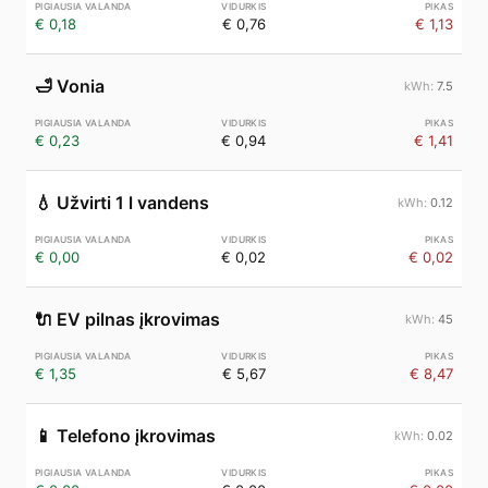
€ 0,18
€ 0,76
€ 1,13
🛁
Vonia
7.5
€ 0,23
€ 0,94
€ 1,41
💧
Užvirti 1 l vandens
0.12
€ 0,00
€ 0,02
€ 0,02
🔌
EV pilnas įkrovimas
45
€ 1,35
€ 5,67
€ 8,47
📱
Telefono įkrovimas
0.02