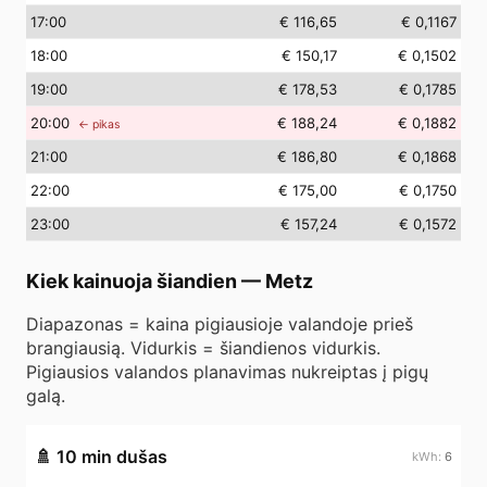
17
:00
€ 116,65
€ 0,1167
18
:00
€ 150,17
€ 0,1502
19
:00
€ 178,53
€ 0,1785
20
:00
€ 188,24
€ 0,1882
← pikas
21
:00
€ 186,80
€ 0,1868
22
:00
€ 175,00
€ 0,1750
23
:00
€ 157,24
€ 0,1572
Kiek kainuoja šiandien
—
Metz
Diapazonas = kaina pigiausioje valandoje prieš
brangiausią. Vidurkis = šiandienos vidurkis.
Pigiausios valandos planavimas nukreiptas į pigų
galą.
🚿
10 min dušas
6