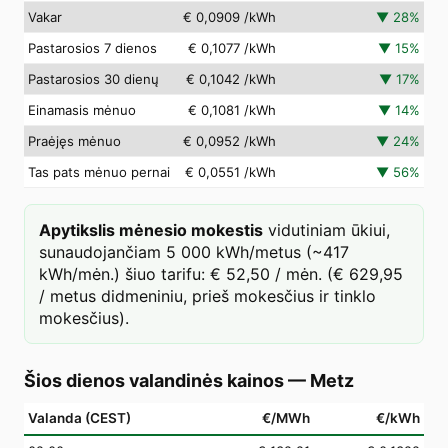
Vakar
€ 0,0909
/kWh
▼
28
%
Pastarosios 7 dienos
€ 0,1077
/kWh
▼
15
%
Pastarosios 30 dienų
€ 0,1042
/kWh
▼
17
%
Einamasis mėnuo
€ 0,1081
/kWh
▼
14
%
Praėjęs mėnuo
€ 0,0952
/kWh
▼
24
%
Tas pats mėnuo pernai
€ 0,0551
/kWh
▼
56
%
Apytikslis mėnesio mokestis
vidutiniam ūkiui,
sunaudojančiam 5 000 kWh/metus (~417
kWh/mėn.) šiuo tarifu: € 52,50 / mėn. (€ 629,95
/ metus didmeniniu, prieš mokesčius ir tinklo
mokesčius).
Šios dienos valandinės kainos
—
Metz
Valanda (CEST)
€/MWh
€/kWh