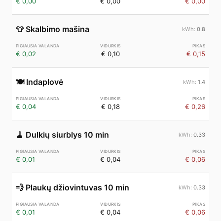
€ 0,00
€ 0,00
€ 0,00
👕
Skalbimo mašina
0.8
€ 0,02
€ 0,10
€ 0,15
🍽️
Indaplovė
1.4
€ 0,04
€ 0,18
€ 0,26
🧹
Dulkių siurblys 10 min
0.33
€ 0,01
€ 0,04
€ 0,06
💨
Plaukų džiovintuvas 10 min
0.33
€ 0,01
€ 0,04
€ 0,06