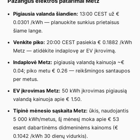
Pažangūs elektros patarimai Metz
Pigiausia valanda šiandien:
13:00 CEST už €
0.0301 /kWh — planuokite sunkius prietaisus
šiame lange.
Venkite piko:
20:00 CEST pasiekia € 0.1882 /kWh
Metz — atidėkite indaplovę ar EV įkrovimą.
Indaplovė Metz:
pigiausią valandą kainuoja ~€
0.04; piko metu € 0.26 — reikšmingos santaupos
per metus.
EV įkrovimas Metz:
50 kWh įkrovimas pigiausią
valandą kainuoja apie € 1.50.
Tipinė mėnesio sąskaita Metz:
ūkis, naudojantis
5 000 kWh/metus, šį mėnesį moka apie € 53
esant dabartinėms didmeninėms kainoms (€
0.1042 /kWh 30 dienų vidurkis).