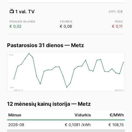
📺
1 val. TV
0.6
€ 0,02
€ 0,08
€ 0,11
Pastarosios 31 dienos
—
Metz
€
153
€
50
2026-07-12
2026-08-10
12 mėnesių kainų istorija
—
Metz
Mėnuo
Vidurkis
€/MWh
2026-08
€ 0,1081
/kWh
€ 108,15