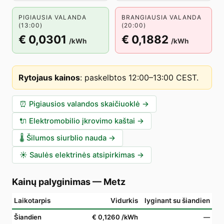
PIGIAUSIA VALANDA
BRANGIAUSIA VALANDA
(13:00)
(20:00)
€ 0,0301
€ 0,1882
/kWh
/kWh
Rytojaus kainos
:
paskelbtos 12:00–13:00 CEST
.
⏰
Pigiausios valandos skaičiuoklė
→
🔌
Elektromobilio įkrovimo kaštai
→
🌡️
Šilumos siurblio nauda
→
☀️
Saulės elektrinės atsipirkimas
→
Kainų palyginimas
—
Metz
Laikotarpis
Vidurkis
lyginant su šiandien
Šiandien
€ 0,1260
/kWh
—