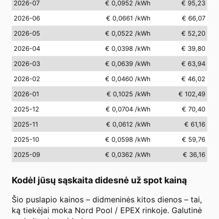
2026-07
€ 0,0952
/kWh
€ 95,23
2026-06
€ 0,0661
/kWh
€ 66,07
2026-05
€ 0,0522
/kWh
€ 52,20
2026-04
€ 0,0398
/kWh
€ 39,80
2026-03
€ 0,0639
/kWh
€ 63,94
2026-02
€ 0,0460
/kWh
€ 46,02
2026-01
€ 0,1025
/kWh
€ 102,49
2025-12
€ 0,0704
/kWh
€ 70,40
2025-11
€ 0,0612
/kWh
€ 61,16
2025-10
€ 0,0598
/kWh
€ 59,76
2025-09
€ 0,0362
/kWh
€ 36,16
Kodėl jūsų sąskaita didesnė už spot kainą
Šio puslapio kainos – didmeninės kitos dienos – tai,
ką tiekėjai moka Nord Pool / EPEX rinkoje. Galutinė