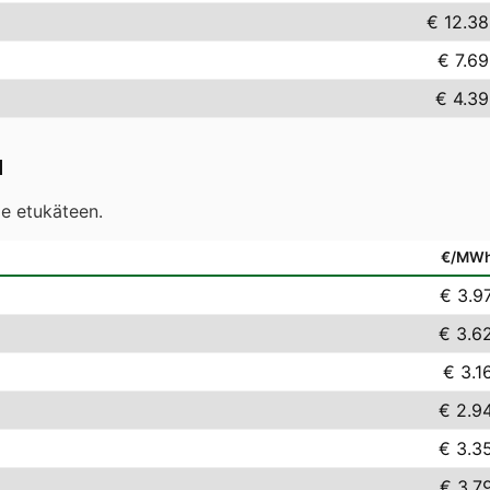
€ 12.38
€ 7.69
€ 4.39
d
le etukäteen.
€/MW
€ 3.9
€ 3.6
€ 3.1
€ 2.9
€ 3.3
€ 3.7