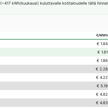
(~417 kWh/kuukausi) kuluttavalle kotitaloudelle tällä hinnal
€/MWh
€ 1.84
€ 1.81
€ 1.86
€ 2.28
€ 4.22
€ 5.19
€ 4.82
€ 4.83