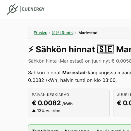
Etusivu
›
🇸🇪
Ruotsi
›
Mariestad
⚡️
Sähkön hinnat
🇸🇪
Mar
Sähkön hinta (Mariestad) on juuri nyt € 0.005
Sähkön hinnat
Mariestad
-kaupungissa määrä
0.0082 /kWh, halvin tunti on klo 03:00.
PÄIVÄN KESKIARVO
JUURI 
€ 0.0082
€ 0
/kWh
▲ 13% vs eilen