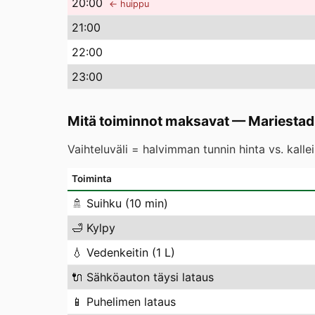
20
:00
← huippu
21
:00
22
:00
23
:00
Mitä toiminnot maksavat
—
Mariestad
Vaihteluväli = halvimman tunnin hinta vs. kall
Toiminta
🚿
Suihku (10 min)
🛁
Kylpy
💧
Vedenkeitin (1 L)
🔌
Sähköauton täysi lataus
📱
Puhelimen lataus