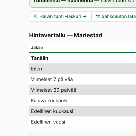
Tuntihinnat — huomenna
—
halvin tunti klo
⏰
Halvin tunti -laskuri
→
🔌
Sähköauton lat
Hintavertailu
—
Mariestad
Jakso
Tänään
Eilen
Viimeiset 7 päivää
Viimeiset 30 päivää
Kuluva kuukausi
Edellinen kuukausi
Edellinen vuosi