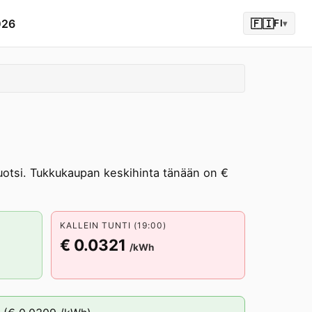
026
🇫🇮
FI
▾
tsi. Tukkukaupan keskihinta tänään on €
KALLEIN TUNTI (19:00)
€ 0.0321
/kWh