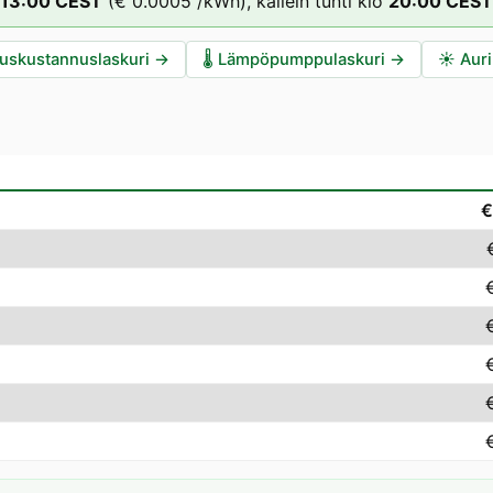
13
:00
CEST
(
€ 0.0005
/kWh),
kallein tunti klo
20
:00
CEST
auskustannuslaskuri
→
🌡️
Lämpöpumppulaskuri
→
☀️
Auri
€