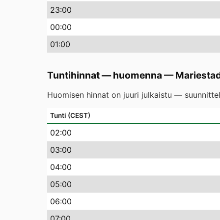
23
:00
00
:00
01
:00
Tuntihinnat — huomenna
—
Mariesta
Huomisen hinnat on juuri julkaistu — suunnitte
Tunti (CEST)
02
:00
03
:00
04
:00
05
:00
06
:00
07
:00