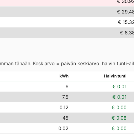
€ 30.9
€ 29.4
€ 15.3
€ 8.3
eimman tänään. Keskiarvo = päivän keskiarvo. halvin tunti-a
kWh
Halvin tunti
6
€ 0.01
7.5
€ 0.01
0.12
€ 0.00
45
€ 0.08
0.02
€ 0.00