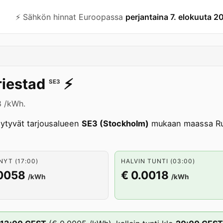
⚡️ Sähkön hinnat Euroopassa
perjantaina 7. elokuuta 2
iestad
⚡️
SE3
8 /kWh.
ytyvät tarjousalueen
SE3 (Stockholm)
mukaan maassa Ruo
NYT (17:00)
HALVIN TUNTI (03:00)
.0058
€ 0.0018
/kWh
/kWh