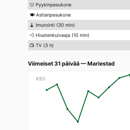
👕
Pyykinpesukone
🍽️
Astianpesukone
🧹
Imurointi (30 min)
💨
Hiustenkuivaaja (10 min)
📺
TV (3 h)
Viimeiset 31 päivää
—
Mariestad
€
83