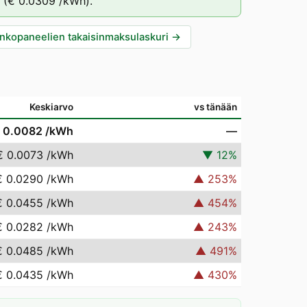
(
€ 0.0309
/kWh).
nkopaneelien takaisinmaksulaskuri
→
Keskiarvo
vs tänään
 0.0082
/kWh
—
€ 0.0073
/kWh
▼
12
%
€ 0.0290
/kWh
▲
253
%
€ 0.0455
/kWh
▲
454
%
€ 0.0282
/kWh
▲
243
%
€ 0.0485
/kWh
▲
491
%
€ 0.0435
/kWh
▲
430
%