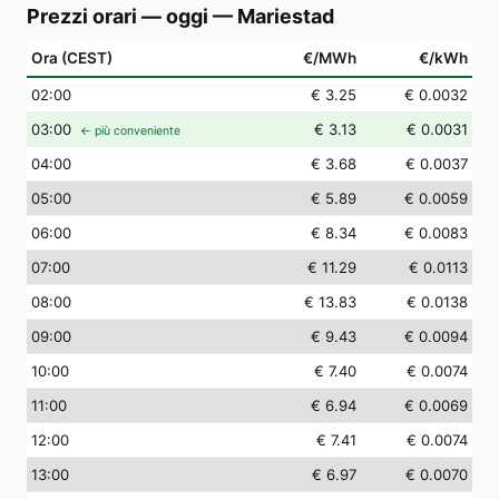
Prezzi orari — oggi
—
Mariestad
Ora (CEST)
€/MWh
€/kWh
02
:00
€ 3.25
€ 0.0032
03
:00
€ 3.13
€ 0.0031
← più conveniente
04
:00
€ 3.68
€ 0.0037
05
:00
€ 5.89
€ 0.0059
06
:00
€ 8.34
€ 0.0083
07
:00
€ 11.29
€ 0.0113
08
:00
€ 13.83
€ 0.0138
09
:00
€ 9.43
€ 0.0094
10
:00
€ 7.40
€ 0.0074
11
:00
€ 6.94
€ 0.0069
12
:00
€ 7.41
€ 0.0074
13
:00
€ 6.97
€ 0.0070