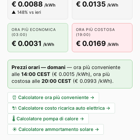
€ 0.0088
€ 0.0135
/kWh
/kWh
▲ 148% vs ieri
ORA PIÙ ECONOMICA
ORA PIÙ COSTOSA
(03:00)
(19:00)
€ 0.0031
€ 0.0169
/kWh
/kWh
Prezzi orari — domani
—
ora più conveniente
alle
14
:00
CEST
(
€ 0.0015
/kWh),
ora più
costosa alle
20
:00
CEST
(
€ 0.0993
/kWh).
⏰
Calcolatore ora più conveniente
→
🔌
Calcolatore costo ricarica auto elettrica
→
🌡️
Calcolatore pompa di calore
→
☀️
Calcolatore ammortamento solare
→