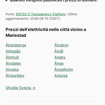
Fonte
:
ENTSO-E Transparency Platform
.
Ultimo
aggiornamento
:
2026-08-10
(
CEST
).
Prezzi dell'elettricità nelle città vicino a
Mariestad
Åkersberga
Älvsbyn
Alingsås
Åmål
Älmhult
Aneby
Älvdalen
Ånge
Alvesta
Ängelholm
Älvkarleby
Arboga
Sfoglia Svezia →