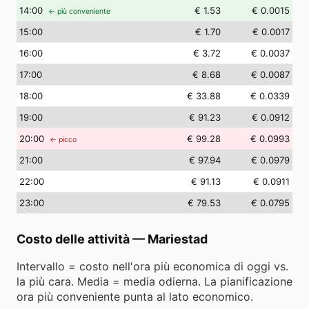
14
:00
€ 1.53
€ 0.0015
← più conveniente
15
:00
€ 1.70
€ 0.0017
16
:00
€ 3.72
€ 0.0037
17
:00
€ 8.68
€ 0.0087
18
:00
€ 33.88
€ 0.0339
19
:00
€ 91.23
€ 0.0912
20
:00
€ 99.28
€ 0.0993
← picco
21
:00
€ 97.94
€ 0.0979
22
:00
€ 91.13
€ 0.0911
23
:00
€ 79.53
€ 0.0795
Costo delle attività
—
Mariestad
Intervallo = costo nell'ora più economica di oggi vs.
la più cara. Media = media odierna. La pianificazione
ora più conveniente punta al lato economico.