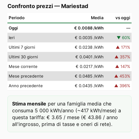
Confronto prezzi
—
Mariestad
Periodo
Media
vs oggi
Oggi
€ 0.0088
/kWh
—
Ieri
€ 0.0035
/kWh
▼
60
%
Ultimi 7 giorni
€ 0.0238
/kWh
▲
171
%
Ultimi 30 giorni
€ 0.0401
/kWh
▲
357
%
Mese corrente
€ 0.0217
/kWh
▲
147
%
Mese precedente
€ 0.0485
/kWh
▲
453
%
Anno precedente
€ 0.0435
/kWh
▲
396
%
Stima mensile
per una famiglia media che
consuma 5 000 kWh/anno (~417 kWh/mese) a
questa tariffa: € 3.65 / mese (€ 43.86 / anno
all'ingrosso, prima di tasse e oneri di rete).