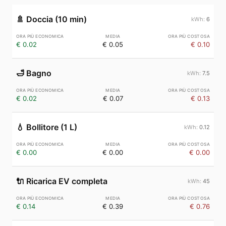
🚿
Doccia (10 min)
6
€ 0.02
€ 0.05
€ 0.10
🛁
Bagno
7.5
€ 0.02
€ 0.07
€ 0.13
💧
Bollitore (1 L)
0.12
€ 0.00
€ 0.00
€ 0.00
🔌
Ricarica EV completa
45
€ 0.14
€ 0.39
€ 0.76