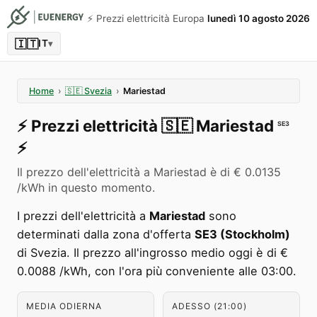
⚡️ Prezzi elettricità Europa
lunedì 10 agosto 2026
🇮🇹
IT
▾
Home
›
🇸🇪
Svezia
›
Mariestad
⚡️
Prezzi elettricità
🇸🇪
Mariestad
SE3
⚡️
Il prezzo dell'elettricità a Mariestad è di € 0.0135
/kWh in questo momento.
I prezzi dell'elettricità a
Mariestad
sono
determinati dalla zona d'offerta
SE3 (Stockholm)
di Svezia. Il prezzo all'ingrosso medio oggi è di €
0.0088 /kWh, con l'ora più conveniente alle 03:00.
MEDIA ODIERNA
ADESSO (21:00)