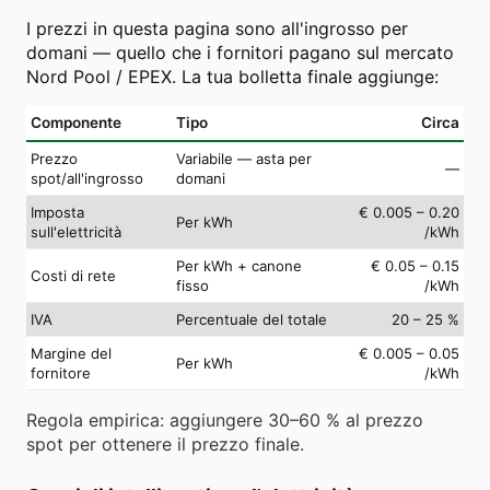
I prezzi in questa pagina sono all'ingrosso per
domani — quello che i fornitori pagano sul mercato
Nord Pool / EPEX. La tua bolletta finale aggiunge:
Componente
Tipo
Circa
Prezzo
Variabile — asta per
—
spot/all'ingrosso
domani
Imposta
€ 0.005 – 0.20
Per kWh
sull'elettricità
/kWh
Per kWh + canone
€ 0.05 – 0.15
Costi di rete
fisso
/kWh
IVA
Percentuale del totale
20 – 25 %
Margine del
€ 0.005 – 0.05
Per kWh
fornitore
/kWh
Regola empirica: aggiungere 30–60 % al prezzo
spot per ottenere il prezzo finale.