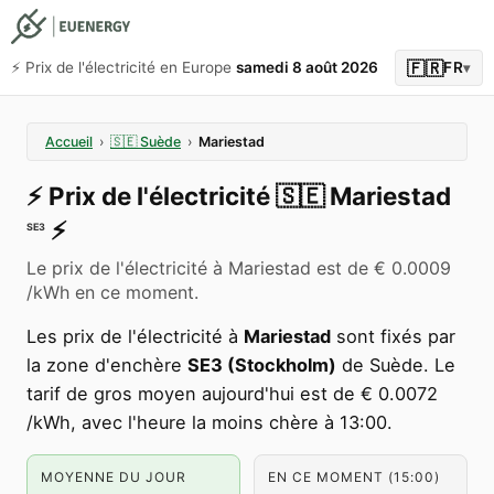
🇫🇷
⚡️ Prix de l'électricité en Europe
samedi 8 août 2026
FR
▾
Accueil
›
🇸🇪
Suède
›
Mariestad
⚡️
Prix de l'électricité
🇸🇪
Mariestad
⚡️
SE3
Le prix de l'électricité à Mariestad est de € 0.0009
/kWh en ce moment.
Les prix de l'électricité à
Mariestad
sont fixés par
la zone d'enchère
SE3 (Stockholm)
de Suède. Le
tarif de gros moyen aujourd'hui est de € 0.0072
/kWh, avec l'heure la moins chère à 13:00.
MOYENNE DU JOUR
EN CE MOMENT (15:00)