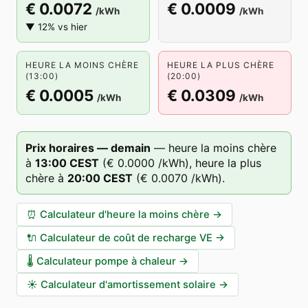
€ 0.0072
€ 0.0009
/kWh
/kWh
▼ 12% vs hier
HEURE LA MOINS CHÈRE
HEURE LA PLUS CHÈRE
(13:00)
(20:00)
€ 0.0005
€ 0.0309
/kWh
/kWh
Prix horaires — demain
—
heure la moins chère
à
13
:00
CEST
(
€ 0.0000
/kWh),
heure la plus
chère à
20
:00
CEST
(
€ 0.0070
/kWh).
⏰
Calculateur d'heure la moins chère
→
🔌
Calculateur de coût de recharge VE
→
🌡️
Calculateur pompe à chaleur
→
☀️
Calculateur d'amortissement solaire
→