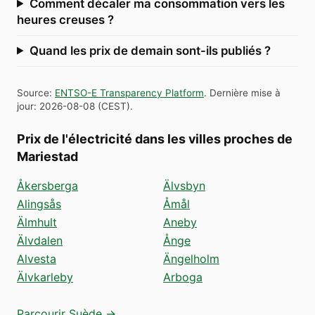
Comment décaler ma consommation vers les
heures creuses ?
Quand les prix de demain sont-ils publiés ?
Source
:
ENTSO-E Transparency Platform
.
Dernière mise à
jour
:
2026-08-08
(
CEST
).
Prix de l'électricité dans les villes proches de
Mariestad
Åkersberga
Älvsbyn
Alingsås
Åmål
Älmhult
Aneby
Älvdalen
Ånge
Alvesta
Ängelholm
Älvkarleby
Arboga
Parcourir Suède →