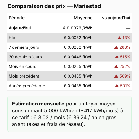
Comparaison des prix
—
Mariestad
Période
Moyenne
vs aujourd'hui
Aujourd'hui
€ 0.0072
/kWh
—
Hier
€ 0.0082
/kWh
▲
13
%
7 derniers jours
€ 0.0282
/kWh
▲
288
%
30 derniers jours
€ 0.0446
/kWh
▲
515
%
Mois en cours
€ 0.0255
/kWh
▲
252
%
Mois précédent
€ 0.0485
/kWh
▲
569
%
Année précédente
€ 0.0435
/kWh
▲
501
%
Estimation mensuelle
pour un foyer moyen
consommant 5 000 kWh/an (~417 kWh/mois) à
ce tarif : € 3.02 / mois (€ 36.24 / an en gros,
avant taxes et frais de réseau).