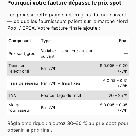
Pourquoi votre facture dépasse le prix spot
Les prix sur cette page sont en gros du jour suivant
— ce que les fournisseurs paient sur le marché Nord
Pool / EPEX. Votre facture finale ajoute :
Composant
Type
Env.
Variable — enchère du jour
Prix spot/gros
—
suivant
Taxe sur
€ 0.005 – 0.20
Par kWh
l'électricité
/kWh
€ 0.05 – 0.15
Frais de réseau
Par kWh + frais fixes
/kWh
TVA
Pourcentage du total
20 – 25 %
Marge
€ 0.005 – 0.05
Par kWh
fournisseur
/kWh
Règle empirique : ajoutez 30–60 % au prix spot pour
obtenir le prix final.