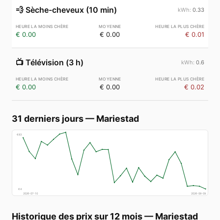
💨
Sèche-cheveux (10 min)
0.33
€ 0.00
€ 0.00
€ 0.01
📺
Télévision (3 h)
0.6
€ 0.00
€ 0.00
€ 0.02
31 derniers jours
—
Mariestad
€
83
€
4
2026-07-10
2026-08-09
Historique des prix sur 12 mois
—
Mariestad