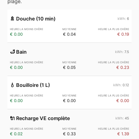
plage.
🚿
Douche (10 min)
6
€ 0.00
€ 0.04
€ 0.19
🛁
Bain
7.5
€ 0.00
€ 0.05
€ 0.23
💧
Bouilloire (1 L)
0.12
€ 0.00
€ 0.00
€ 0.00
🔌
Recharge VE complète
45
€ 0.02
€ 0.33
€ 1.39