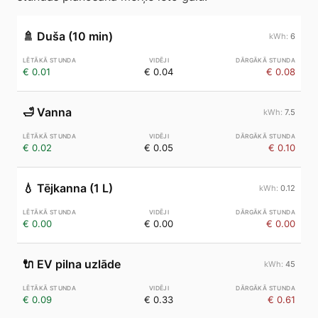
🚿
Duša (10 min)
6
€ 0.01
€ 0.04
€ 0.08
🛁
Vanna
7.5
€ 0.02
€ 0.05
€ 0.10
💧
Tējkanna (1 L)
0.12
€ 0.00
€ 0.00
€ 0.00
🔌
EV pilna uzlāde
45
€ 0.09
€ 0.33
€ 0.61