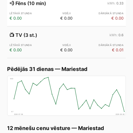
💨
Fēns (10 min)
0.33
€ 0.00
€ 0.00
€ 0.00
📺
TV (3 st.)
0.6
€ 0.00
€ 0.00
€ 0.01
Pēdējās 31 dienas
—
Mariestad
€
83
€
7
2026-07-08
2026-08-06
12 mēnešu cenu vēsture
—
Mariestad