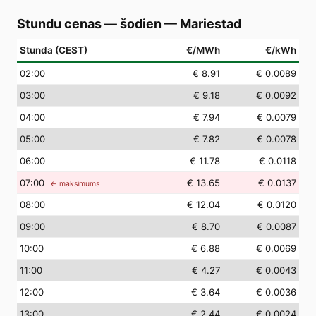
Stundu cenas — šodien
—
Mariestad
Stunda (CEST)
€/MWh
€/kWh
02
:00
€ 8.91
€ 0.0089
03
:00
€ 9.18
€ 0.0092
04
:00
€ 7.94
€ 0.0079
05
:00
€ 7.82
€ 0.0078
06
:00
€ 11.78
€ 0.0118
07
:00
€ 13.65
€ 0.0137
← maksimums
08
:00
€ 12.04
€ 0.0120
09
:00
€ 8.70
€ 0.0087
10
:00
€ 6.88
€ 0.0069
11
:00
€ 4.27
€ 0.0043
12
:00
€ 3.64
€ 0.0036
13
:00
€ 2.44
€ 0.0024