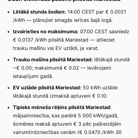
Lētākā stunda šodien:
14:00 CEST par € 0.0021
/kWh — plānojiet smagās ierīces šajā logā.
Izvairieties no maksimuma:
07:00 CEST sasniedz
€ 0.0137 /kWh pilsētā Mariestad — atlieciet
trauku mašīnu vai EV uzlādi, ja varat.
Trauku mašīna pilsētā Mariestad:
lētākajā stundā
~€ 0.00; maksimumā € 0.02 — ievērojami
ietaupījumi gadā.
EV uzlāde pilsētā Mariestad:
50 kWh uzlāde
lētākajā stundā izmaksā aptuveni € 0.10.
Tipisks mēneša rēķins pilsētā Mariestad:
mājsaimniecība, kas patērē 5 000 kWh/gadā,
šomēnes maksā aptuveni € 3 pēc pašreizējām
vairumtirdzniecības cenām (€ 0.0470 /kWh 30