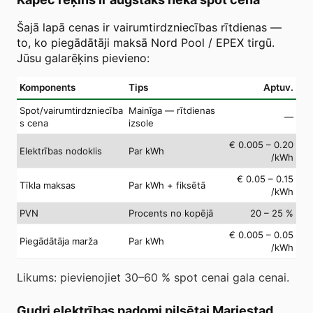
Šajā lapā cenas ir vairumtirdzniecības rītdienas —
to, ko piegādātāji maksā Nord Pool / EPEX tirgū.
Jūsu galarēķins pievieno:
Komponents
Tips
Aptuv.
Spot/vairumtirdzniecība
Mainīga — rītdienas
—
s cena
izsole
€ 0.005 – 0.20
Elektrības nodoklis
Par kWh
/kWh
€ 0.05 – 0.15
Tīkla maksas
Par kWh + fiksētā
/kWh
PVN
Procents no kopējā
20 – 25 %
€ 0.005 – 0.05
Piegādātāja marža
Par kWh
/kWh
Likums: pievienojiet 30–60 % spot cenai gala cenai.
Gudri elektrības padomi pilsētai Mariestad