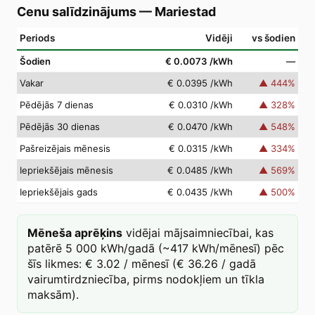
Cenu salīdzinājums
—
Mariestad
Periods
Vidēji
vs šodien
Šodien
€ 0.0073
/kWh
—
Vakar
€ 0.0395
/kWh
▲
444
%
Pēdējās 7 dienas
€ 0.0310
/kWh
▲
328
%
Pēdējās 30 dienas
€ 0.0470
/kWh
▲
548
%
Pašreizējais mēnesis
€ 0.0315
/kWh
▲
334
%
Iepriekšējais mēnesis
€ 0.0485
/kWh
▲
569
%
Iepriekšējais gads
€ 0.0435
/kWh
▲
500
%
Mēneša aprēķins
vidējai mājsaimniecībai, kas
patērē 5 000 kWh/gadā (~417 kWh/mēnesī) pēc
šīs likmes: € 3.02 / mēnesī (€ 36.26 / gadā
vairumtirdzniecība, pirms nodokļiem un tīkla
maksām).