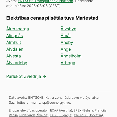
Avots
:
ENTSO-E Transparency Platform
.
Pēdējoreiz
atjaunināts
:
2026-08-06
(
CEST
).
Elektrības cenas pilsētās tuvu Mariestad
Åkersberga
Älvsbyn
Alingsås
Åmål
Älmhult
Aneby
Älvdalen
Ånge
Alvesta
Ängelholm
Älvkarleby
Arboga
Pārlūkot Zviedrija →
Datu avots: ENTSO-E. Katra zona rāda savu vietējo laiku.
Sazinieties ar mums:
sp@euenergy.live
.
Eiropas elektrības operatori:
EXAA
(
Austrija
)
,
EPEX
(
Beļģija, Francija,
Vācija, Nīderlande, Šveice
)
,
IBEX
(
Bulgārija
)
,
CROPEX
(
Horvātija
)
,