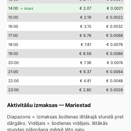
14
:00
€ 2.07
€ 0.0021
← lētākā
15
:00
€ 2.19
€ 0.0022
16
:00
€ 3.15
€ 0.0032
17
:00
€ 6.78
€ 0.0068
18
:00
€ 7.81
€ 0.0078
19
:00
€ 8.59
€ 0.0086
20
:00
€ 7.36
€ 0.0074
21
:00
€ 6.37
€ 0.0064
22
:00
€ 4.81
€ 0.0048
23
:00
€ 2.80
€ 0.0028
Aktivitāšu izmaksas
—
Mariestad
Diapazons = izmaksas šodienas lētākajā stundā pret
dārgāko. Vidējais = šodienas vidējais. lētākās
stundas plānošana mērķē lēto galu.