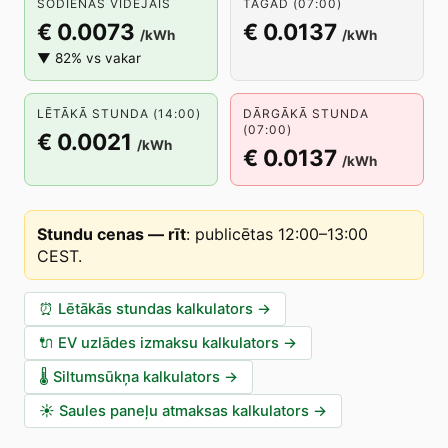
ŠODIENAS VIDĒJAIS
TAGAD (07:00)
€ 0.0073
€ 0.0137
/kWh
/kWh
▼ 82% vs vakar
LĒTĀKĀ STUNDA (14:00)
DĀRGĀKĀ STUNDA
(07:00)
€ 0.0021
/kWh
€ 0.0137
/kWh
Stundu cenas — rīt
:
publicētas 12:00–13:00
CEST
.
⏰
Lētākās stundas kalkulators
→
🔌
EV uzlādes izmaksu kalkulators
→
🌡️
Siltumsūkņa kalkulators
→
☀️
Saules paneļu atmaksas kalkulators
→