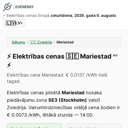
⚡️ Elektrības cenas Eiropā
ceturtdiena, 2026. gada 6. augusts
🇱🇻
LV
▾
Sākums
›
🇸🇪
Zviedrija
›
Mariestad
⚡️
Elektrības cenas
🇸🇪
Mariestad
SE3
⚡️
Elektrības cena Mariestad: € 0.0137 /kWh tieši
tagad.
Elektrības cenas pilsētā
Mariestad
nosaka
piedāvājumu zona
SE3 (Stockholm)
valstī
Zviedrija. Vairumtirdzniecības vidējā cena šodien ir
€ 0.0073 /kWh, lētākā stunda — 14:00.