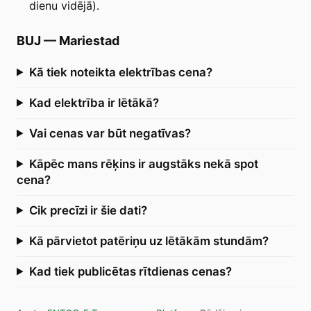
dienu vidējā).
BUJ
—
Mariestad
Kā tiek noteikta elektrības cena?
Kad elektrība ir lētākā?
Vai cenas var būt negatīvas?
Kāpēc mans rēķins ir augstāks nekā spot
cena?
Cik precīzi ir šie dati?
Kā pārvietot patēriņu uz lētākām stundām?
Kad tiek publicētas rītdienas cenas?