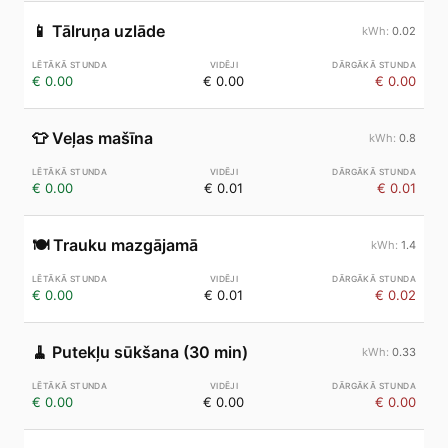
📱
Tālruņa uzlāde
0.02
€ 0.00
€ 0.00
€ 0.00
👕
Veļas mašīna
0.8
€ 0.00
€ 0.01
€ 0.01
🍽️
Trauku mazgājamā
1.4
€ 0.00
€ 0.01
€ 0.02
🧹
Putekļu sūkšana (30 min)
0.33
€ 0.00
€ 0.00
€ 0.00