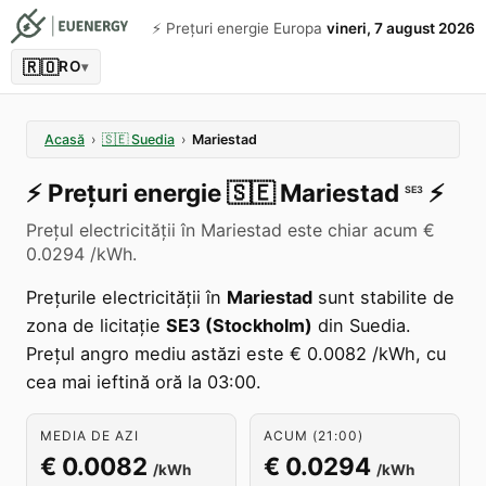
⚡️ Prețuri energie Europa
vineri, 7 august 2026
🇷🇴
RO
▾
Acasă
›
🇸🇪
Suedia
›
Mariestad
⚡️
Prețuri energie
🇸🇪
Mariestad
⚡️
SE3
Prețul electricității în Mariestad este chiar acum €
0.0294 /kWh.
Prețurile electricității în
Mariestad
sunt stabilite de
zona de licitație
SE3 (Stockholm)
din Suedia.
Prețul angro mediu astăzi este € 0.0082 /kWh, cu
cea mai ieftină oră la 03:00.
MEDIA DE AZI
ACUM (21:00)
€ 0.0082
€ 0.0294
/kWh
/kWh