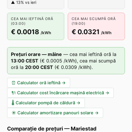
▲ 13% vs ieri
CEA MAI IEFTINĂ ORĂ
CEA MAI SCUMPĂ ORĂ
(03:00)
(19:00)
€ 0.0018
€ 0.0321
/kWh
/kWh
Prețuri orare — mâine
—
cea mai ieftină oră la
13
:00
CEST
(
€ 0.0005
/kWh),
cea mai scumpă
oră la
20
:00
CEST
(
€ 0.0309
/kWh).
⏰
Calculator oră ieftină
→
🔌
Calculator cost încărcare mașină electrică
→
🌡️
Calculator pompă de căldură
→
☀️
Calculator amortizare panouri solare
→
Comparație de prețuri
—
Mariestad