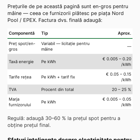
Prețurile de pe această pagină sunt en-gros pentru
mâine — ceea ce furnizorii plătesc pe piața Nord
Pool / EPEX. Factura dvs. finală adaugă:
Componentă
Tip
Aprox.
Preț spot/en-
Variabil — licitație pentru
—
gros
mâine
€ 0.005 – 0.20
Taxă energie
Pe kWh
/kWh
€ 0.05 – 0.15
Tarife rețea
Pe kWh + tarif fix
/kWh
TVA
Procent din total
20 – 25 %
Marja
€ 0.005 – 0.05
Pe kWh
furnizorului
/kWh
Regulă: adaugă 30–60 % la prețul spot pentru a
obține prețul final.
Sfaturi inteligente despre electricitate pentru