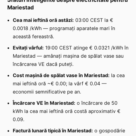
Mariestad
Cea mai ieftină oră astăzi:
03:00 CEST la €
0.0018 /kWh — programați aparatele mari în
această fereastră.
Evitați vârful:
19:00 CEST atinge € 0.0321 /kWh în
Mariestad — amânați mașina de spălat vase sau
încărcarea VE dacă puteți.
Cost mașină de spălat vase în Mariestad:
la cea
mai ieftină oră ~€ 0.00; la vârf € 0.04 —
economii semnificative pe an.
Încărcare VE în Mariestad:
o încărcare de 50
kWh la cea mai ieftină oră costă aproximativ €
0.09.
Factură lunară tipică în Mariestad:
o gospodărie