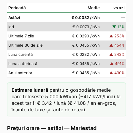
Perioadă
Medie
vs azi
Astăzi
€ 0.0082
/kWh
—
Ieri
€ 0.0073
/kWh
▼
12
%
Ultimele 7 zile
€ 0.0290
/kWh
▲
253
%
Ultimele 30 de zile
€ 0.0455
/kWh
▲
454
%
Luna curentă
€ 0.0282
/kWh
▲
243
%
Luna anterioară
€ 0.0485
/kWh
▲
491
%
Anul anterior
€ 0.0435
/kWh
▲
430
%
Estimare lunară
pentru o gospodărie medie
care folosește 5 000 kWh/an (~417 kWh/lună) la
acest tarif: € 3.42 / lună (€ 41.08 / an en-gros,
înainte de taxe și tarife de rețea).
Prețuri orare — astăzi
—
Mariestad