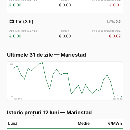
€ 0.00
€ 0.00
€ 0.01
📺
TV (3 h)
0.6
€ 0.00
€ 0.00
€ 0.02
Ultimele 31 de zile
—
Mariestad
€
83
€
7
2026-07-09
2026-08-08
Istoric prețuri 12 luni
—
Mariestad
Lună
Medie
€/MWh