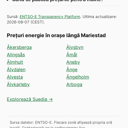
Sursă
:
ENTSO-E Transparency Platform
.
Ultima actualizare
:
2026-08-07
(
CEST
).
Prețuri energie în orașe lângă Mariestad
Åkersberga
Älvsbyn
Alingsås
Åmål
Älmhult
Aneby
Älvdalen
Ånge
Alvesta
Ängelholm
Älvkarleby
Arboga
Explorează Suedia →
Sursa datelor: ENTSO-E. Fiecare zonă afișează propria oră
locală.
Contactează-ne la
sp@euenergy.live
.