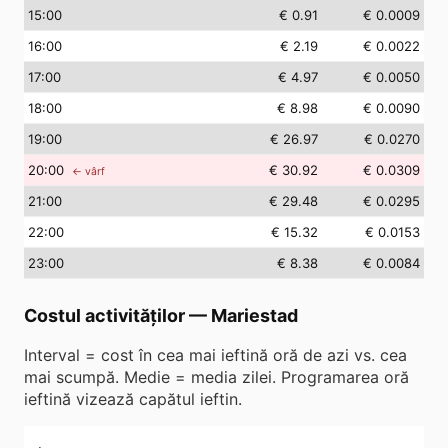
15
:00
€ 0.91
€ 0.0009
16
:00
€ 2.19
€ 0.0022
17
:00
€ 4.97
€ 0.0050
18
:00
€ 8.98
€ 0.0090
19
:00
€ 26.97
€ 0.0270
20
:00
€ 30.92
€ 0.0309
← vârf
21
:00
€ 29.48
€ 0.0295
22
:00
€ 15.32
€ 0.0153
23
:00
€ 8.38
€ 0.0084
Costul activităților
—
Mariestad
Interval = cost în cea mai ieftină oră de azi vs. cea
mai scumpă. Medie = media zilei. Programarea oră
ieftină vizează capătul ieftin.