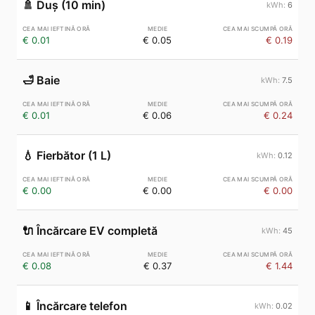
🚿
Duș (10 min)
6
€ 0.01
€ 0.05
€ 0.19
🛁
Baie
7.5
€ 0.01
€ 0.06
€ 0.24
💧
Fierbător (1 L)
0.12
€ 0.00
€ 0.00
€ 0.00
🔌
Încărcare EV completă
45
€ 0.08
€ 0.37
€ 1.44
📱
Încărcare telefon
0.02