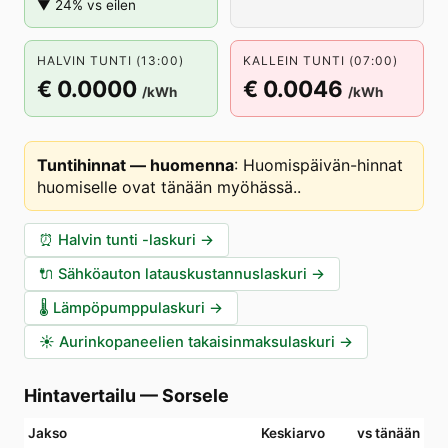
▼ 24% vs eilen
HALVIN TUNTI (13:00)
KALLEIN TUNTI (07:00)
€ 0.0000
€ 0.0046
/kWh
/kWh
Tuntihinnat — huomenna
:
Huomispäivän-hinnat
huomiselle ovat tänään myöhässä.
.
⏰
Halvin tunti -laskuri
→
🔌
Sähköauton latauskustannuslaskuri
→
🌡️
Lämpöpumppulaskuri
→
☀️
Aurinkopaneelien takaisinmaksulaskuri
→
Hintavertailu
—
Sorsele
Jakso
Keskiarvo
vs tänään