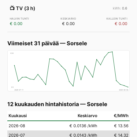
📺
TV (3 h)
0.6
€ 0.00
€ 0.00
€ 0.00
Viimeiset 31 päivää
—
Sorsele
€
24
€
3
2026-07-11
2026-08-09
12 kuukauden hintahistoria
—
Sorsele
Kuukausi
Keskiarvo
€/MWh
2026-08
€ 0.0136
/kWh
€ 13.56
2026-07
€ 0.0143
/kWh
€ 14.32