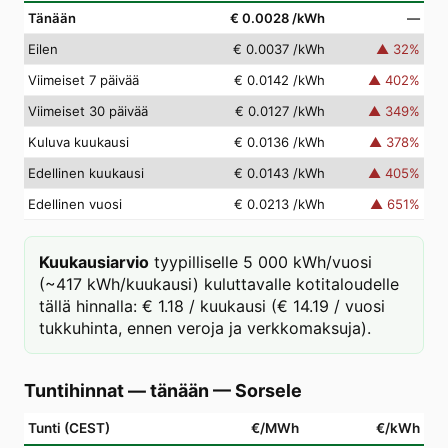
Tänään
€ 0.0028
/kWh
—
Eilen
€ 0.0037
/kWh
▲
32
%
Viimeiset 7 päivää
€ 0.0142
/kWh
▲
402
%
Viimeiset 30 päivää
€ 0.0127
/kWh
▲
349
%
Kuluva kuukausi
€ 0.0136
/kWh
▲
378
%
Edellinen kuukausi
€ 0.0143
/kWh
▲
405
%
Edellinen vuosi
€ 0.0213
/kWh
▲
651
%
Kuukausiarvio
tyypilliselle 5 000 kWh/vuosi
(~417 kWh/kuukausi) kuluttavalle kotitaloudelle
tällä hinnalla: € 1.18 / kuukausi (€ 14.19 / vuosi
tukkuhinta, ennen veroja ja verkkomaksuja).
Tuntihinnat — tänään
—
Sorsele
Tunti (CEST)
€/MWh
€/kWh