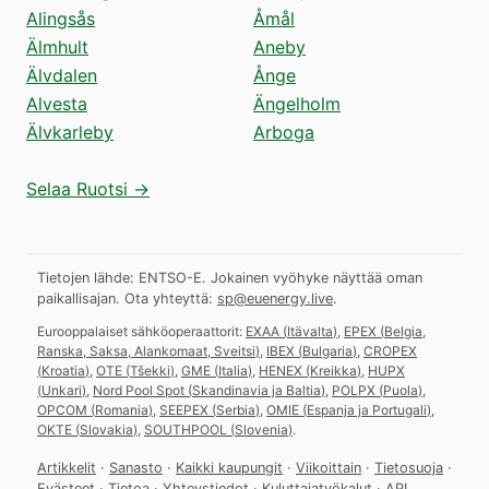
Alingsås
Åmål
Älmhult
Aneby
Älvdalen
Ånge
Alvesta
Ängelholm
Älvkarleby
Arboga
Selaa Ruotsi →
Tietojen lähde: ENTSO-E. Jokainen vyöhyke näyttää oman
paikallisajan.
Ota yhteyttä:
sp@euenergy.live
.
Eurooppalaiset sähköoperaattorit:
EXAA
(
Itävalta
)
,
EPEX
(
Belgia,
Ranska, Saksa, Alankomaat, Sveitsi
)
,
IBEX
(
Bulgaria
)
,
CROPEX
(
Kroatia
)
,
OTE
(
Tšekki
)
,
GME
(
Italia
)
,
HENEX
(
Kreikka
)
,
HUPX
(
Unkari
)
,
Nord Pool Spot
(
Skandinavia ja Baltia
)
,
POLPX
(
Puola
)
,
OPCOM
(
Romania
)
,
SEEPEX
(
Serbia
)
,
OMIE
(
Espanja ja Portugali
)
,
OKTE
(
Slovakia
)
,
SOUTHPOOL
(
Slovenia
)
.
Artikkelit
·
Sanasto
·
Kaikki kaupungit
·
Viikoittain
·
Tietosuoja
·
Evästeet
·
Tietoa
·
Yhteystiedot
·
Kuluttajatyökalut
·
API