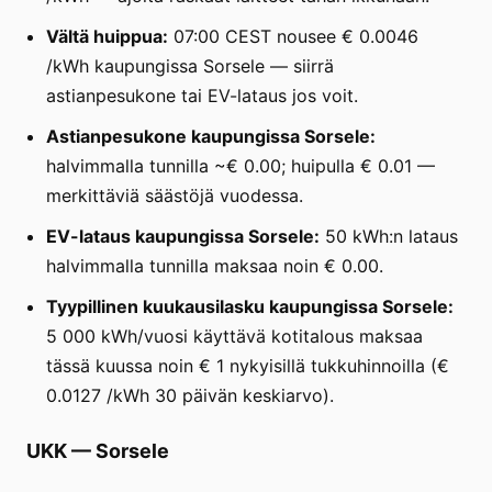
Vältä huippua:
07:00 CEST nousee € 0.0046
/kWh kaupungissa Sorsele — siirrä
astianpesukone tai EV-lataus jos voit.
Astianpesukone kaupungissa Sorsele:
halvimmalla tunnilla ~€ 0.00; huipulla € 0.01 —
merkittäviä säästöjä vuodessa.
EV-lataus kaupungissa Sorsele:
50 kWh:n lataus
halvimmalla tunnilla maksaa noin € 0.00.
Tyypillinen kuukausilasku kaupungissa Sorsele:
5 000 kWh/vuosi käyttävä kotitalous maksaa
tässä kuussa noin € 1 nykyisillä tukkuhinnoilla (€
0.0127 /kWh 30 päivän keskiarvo).
UKK
—
Sorsele