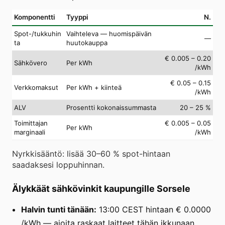
Komponentti
Tyyppi
N.
Spot-/tukkuhin
Vaihteleva — huomispäivän
—
ta
huutokauppa
€ 0.005 – 0.20
Sähkövero
Per kWh
/kWh
€ 0.05 – 0.15
Verkkomaksut
Per kWh + kiinteä
/kWh
ALV
Prosentti kokonaissummasta
20 – 25 %
Toimittajan
€ 0.005 – 0.05
Per kWh
marginaali
/kWh
Nyrkkisääntö: lisää 30–60 % spot-hintaan
saadaksesi loppuhinnan.
Älykkäät sähkövinkit kaupungille Sorsele
Halvin tunti tänään:
13:00 CEST hintaan € 0.0000
/kWh — ajoita raskaat laitteet tähän ikkunaan.