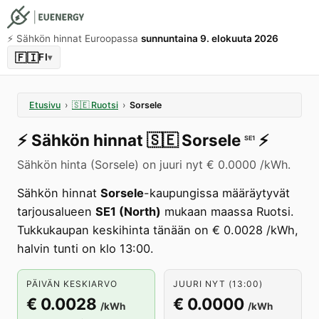
⚡️ Sähkön hinnat Euroopassa
sunnuntaina 9. elokuuta 2026
🇫🇮
FI
▾
Etusivu
›
🇸🇪
Ruotsi
›
Sorsele
⚡️
Sähkön hinnat
🇸🇪
Sorsele
⚡️
SE1
Sähkön hinta (Sorsele) on juuri nyt € 0.0000 /kWh.
Sähkön hinnat
Sorsele
-kaupungissa määräytyvät
tarjousalueen
SE1 (North)
mukaan maassa Ruotsi.
Tukkukaupan keskihinta tänään on € 0.0028 /kWh,
halvin tunti on klo 13:00.
PÄIVÄN KESKIARVO
JUURI NYT (13:00)
€ 0.0028
€ 0.0000
/kWh
/kWh