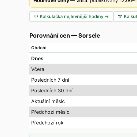
Hodinové ceny — zítra
:
publikovány 12:00–
⏰
Kalkulačka nejlevnější hodiny
→
🔌
Kalku
Porovnání cen
—
Sorsele
Období
Dnes
Včera
Posledních 7 dní
Posledních 30 dní
Aktuální měsíc
Předchozí měsíc
Předchozí rok