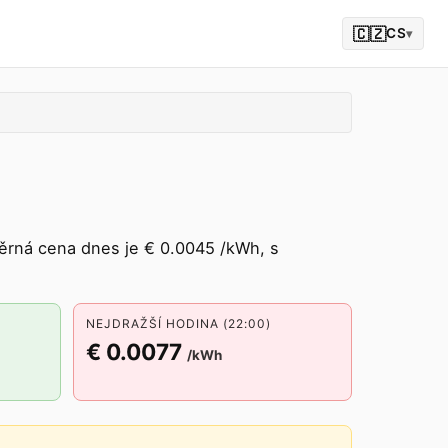
🇨🇿
CS
▾
rná cena dnes je € 0.0045 /kWh, s
NEJDRAŽŠÍ HODINA (22:00)
€ 0.0077
/kWh