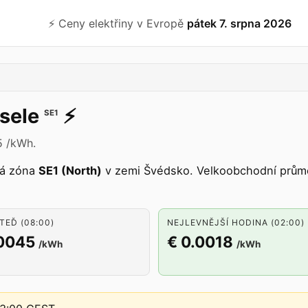
⚡️ Ceny elektřiny v Evropě
pátek 7. srpna 2026
sele
⚡️
SE1
5 /kWh.
vá zóna
SE1 (North)
v zemi Švédsko. Velkoobchodní průmě
TEĎ (08:00)
NEJLEVNĚJŠÍ HODINA (02:00)
.0045
€ 0.0018
/kWh
/kWh