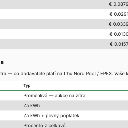
€ 0.087
€ 0.029
€ 0.033
€ 0.013
€ 0.015
na
tra — co dodavatelé platí na trhu Nord Pool / EPEX. Vaše 
Typ
Proměnlivá — aukce na zítra
Za kWh
Za kWh + pevný poplatek
Procento z celkové