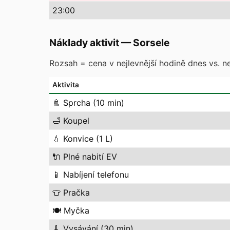
23
:00
Náklady aktivit
—
Sorsele
Rozsah = cena v nejlevnější hodině dnes vs. ne
Aktivita
🚿
Sprcha (10 min)
🛁
Koupel
💧
Konvice (1 L)
🔌
Plné nabití EV
📱
Nabíjení telefonu
👕
Pračka
🍽️
Myčka
🧹
Vysávání (30 min)