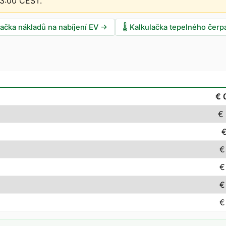
13:00 CEST
.
lačka nákladů na nabíjení EV
→
🌡️
Kalkulačka tepelného čerp
€ 
€
€
€
€
€
€