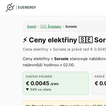
Domů
›
🇸🇪
Švédsko
›
Sorsele
⚡️
Ceny elektřiny
🇸🇪
Sor
Cena elektřiny v Sorsele je právě teď € 0.004
Ceny elektřiny v
Sorsele
stanovuje nabídko
nejlevnější hodinou v 02:00.
DNEŠNÍ PRŮMĚR
PRÁVĚ 
€ 0.0045
€ 0
/kWh
▼ 34% vs včera