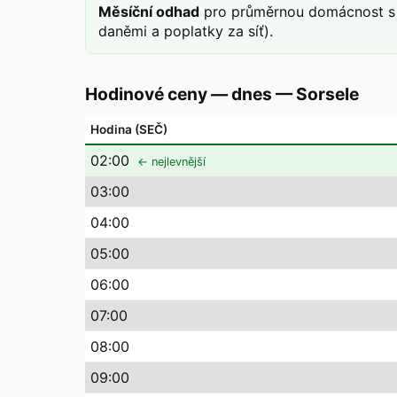
Měsíční odhad
pro průměrnou domácnost s 
daněmi a poplatky za síť).
Hodinové ceny — dnes
—
Sorsele
Hodina (SEČ)
02
:00
← nejlevnější
03
:00
04
:00
05
:00
06
:00
07
:00
08
:00
09
:00