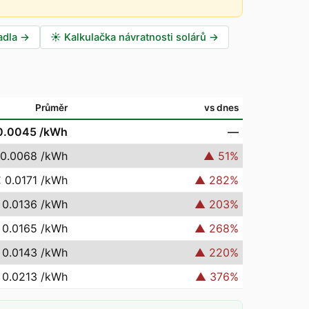
adla
→
☀️
Kalkulačka návratnosti solárů
→
Průměr
vs dnes
0.0045
/kWh
—
 0.0068
/kWh
▲
51
%
 0.0171
/kWh
▲
282
%
 0.0136
/kWh
▲
203
%
 0.0165
/kWh
▲
268
%
 0.0143
/kWh
▲
220
%
 0.0213
/kWh
▲
376
%