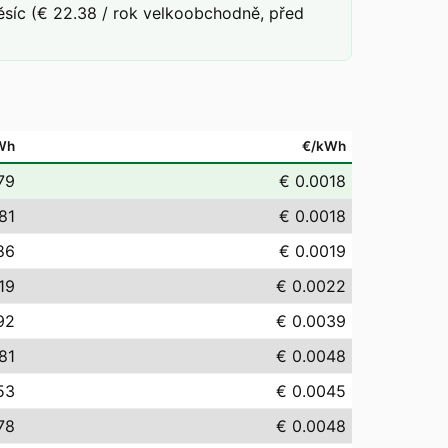
síc (€ 22.38 / rok velkoobchodně, před
Wh
€/kWh
79
€ 0.0018
.81
€ 0.0018
86
€ 0.0019
19
€ 0.0022
92
€ 0.0039
81
€ 0.0048
53
€ 0.0045
78
€ 0.0048