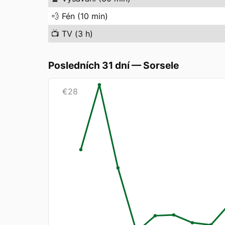
💨
Fén (10 min)
📺
TV (3 h)
Posledních 31 dní
—
Sorsele
€
28