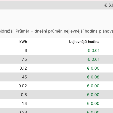
€ 6.
jdražší. Průměr = dnešní průměr. nejlevnější hodina plánová
kWh
Nejlevnější hodina
6
€ 0.01
7.5
€ 0.01
0.12
€ 0.00
45
€ 0.08
0.02
€ 0.00
0.8
€ 0.00
1.4
€ 0.00
0.33
€ 0.00