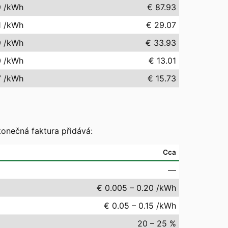
9
/kWh
€ 87.93
1
/kWh
€ 29.07
9
/kWh
€ 33.93
0
/kWh
€ 13.01
7
/kWh
€ 15.73
konečná faktura přidává:
Cca
—
€ 0.005 – 0.20 /kWh
€ 0.05 – 0.15 /kWh
20 – 25 %