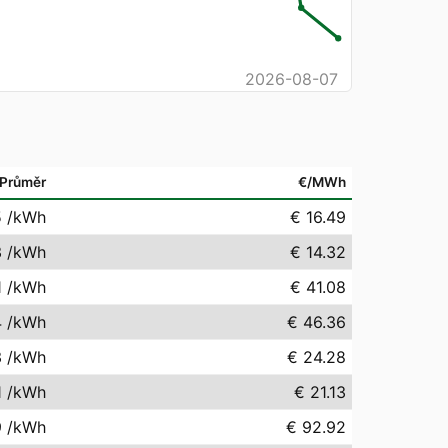
2026-08-07
Průměr
€/MWh
5
/kWh
€ 16.49
3
/kWh
€ 14.32
1
/kWh
€ 41.08
4
/kWh
€ 46.36
3
/kWh
€ 24.28
1
/kWh
€ 21.13
9
/kWh
€ 92.92