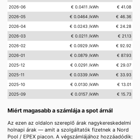
2026-06
€ 0.0411
/kWh
€ 41.08
2026-05
€ 0.0464
/kWh
€ 46.36
2026-04
€ 0.0243
/kWh
€ 24.28
2026-03
€ 0.0211
/kWh
€ 21.13
2026-02
€ 0.0929
/kWh
€ 92.92
2026-01
€ 0.0879
/kWh
€ 87.93
2025-12
€ 0.0291
/kWh
€ 29.07
2025-11
€ 0.0339
/kWh
€ 33.93
2025-10
€ 0.0130
/kWh
€ 13.01
2025-09
€ 0.0157
/kWh
€ 15.73
Miért magasabb a számlája a spot árnál
Az ezen az oldalon szereplő árak nagykereskedelmi
holnapi árak — amit a szolgáltatók fizetnek a Nord
Pool / EPEX piacon. A végszámlájához hozzáadódik: