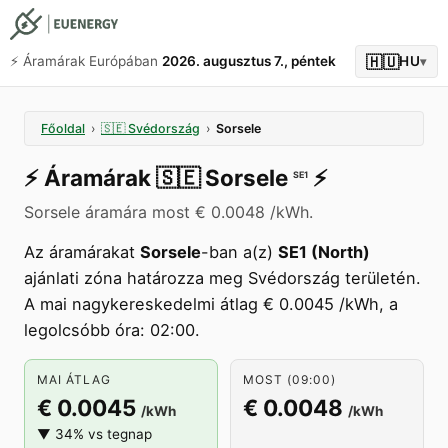
🇭🇺
⚡️ Áramárak Európában
2026. augusztus 7., péntek
HU
▾
Főoldal
›
🇸🇪
Svédország
›
Sorsele
⚡️
Áramárak
🇸🇪
Sorsele
⚡️
SE1
Sorsele áramára most € 0.0048 /kWh.
Az áramárakat
Sorsele
-ban a(z)
SE1 (North)
ajánlati zóna határozza meg Svédország területén.
A mai nagykereskedelmi átlag € 0.0045 /kWh, a
legolcsóbb óra: 02:00.
MAI ÁTLAG
MOST (09:00)
€ 0.0045
€ 0.0048
/kWh
/kWh
▼ 34% vs tegnap