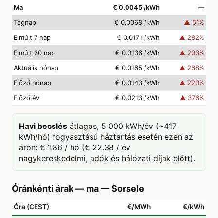
Ma
€ 0.0045
/kWh
—
Tegnap
€ 0.0068
/kWh
▲
51
%
Elmúlt 7 nap
€ 0.0171
/kWh
▲
282
%
Elmúlt 30 nap
€ 0.0136
/kWh
▲
203
%
Aktuális hónap
€ 0.0165
/kWh
▲
268
%
Előző hónap
€ 0.0143
/kWh
▲
220
%
Előző év
€ 0.0213
/kWh
▲
376
%
Havi becslés
átlagos, 5 000 kWh/év (~417
kWh/hó) fogyasztású háztartás esetén ezen az
áron: € 1.86 / hó (€ 22.38 / év
nagykereskedelmi, adók és hálózati díjak előtt).
Óránkénti árak — ma
—
Sorsele
Óra (CEST)
€/MWh
€/kWh