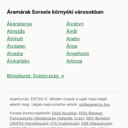
Áramárak Sorsele környéki városokban
Åkersberga
Älvsbyn
Alingsås
Åmål
Älmhult
Aneby
Älvdalen
Ånge
Alvesta
Ängelholm
Älvkarleby
Arboga
Böngészés: Svédország →
Adatforrás: ENTSO-E. Minden övezet a saját helyi idejét
jeleníti meg.
Lépjen kapcsolatba velünk:
sp@euenergy.live
.
Európai áramszolgáltatók:
EXAA
(
Ausztria
)
,
EPEX
(
Belgium,
Franciaország, Németország, Hollandia, Svájc
)
,
IBEX
(
Bulgária
)
,
CROPEX
(
Horvátország
)
,
OTE
(
Csehország
)
,
GME
(
Olaszország
)
,