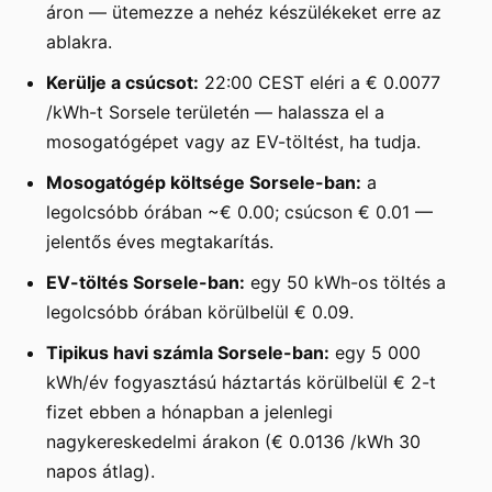
áron — ütemezze a nehéz készülékeket erre az
ablakra.
Kerülje a csúcsot:
22:00 CEST eléri a € 0.0077
/kWh-t Sorsele területén — halassza el a
mosogatógépet vagy az EV-töltést, ha tudja.
Mosogatógép költsége Sorsele-ban:
a
legolcsóbb órában ~€ 0.00; csúcson € 0.01 —
jelentős éves megtakarítás.
EV-töltés Sorsele-ban:
egy 50 kWh-os töltés a
legolcsóbb órában körülbelül € 0.09.
Tipikus havi számla Sorsele-ban:
egy 5 000
kWh/év fogyasztású háztartás körülbelül € 2-t
fizet ebben a hónapban a jelenlegi
nagykereskedelmi árakon (€ 0.0136 /kWh 30
napos átlag).