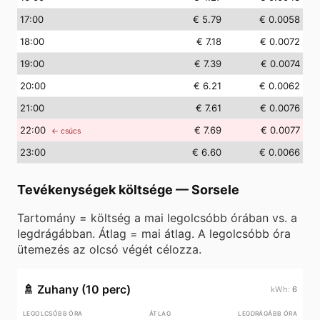
17
:00
€ 5.79
€ 0.0058
18
:00
€ 7.18
€ 0.0072
19
:00
€ 7.39
€ 0.0074
20
:00
€ 6.21
€ 0.0062
21
:00
€ 7.61
€ 0.0076
22
:00
€ 7.69
€ 0.0077
← csúcs
23
:00
€ 6.60
€ 0.0066
Tevékenységek költsége
—
Sorsele
Tartomány = költség a mai legolcsóbb órában vs. a
legdrágábban. Átlag = mai átlag. A legolcsóbb óra
ütemezés az olcsó végét célozza.
🚿
Zuhany (10 perc)
6