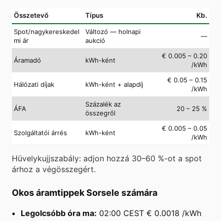
Összetevő
Típus
Kb.
Spot/nagykereskedel
Változó — holnapi
—
mi ár
aukció
€ 0.005 – 0.20
Áramadó
kWh-ként
/kWh
€ 0.05 – 0.15
Hálózati díjak
kWh-ként + alapdíj
/kWh
Százalék az
ÁFA
20 – 25 %
összegről
€ 0.005 – 0.05
Szolgáltatói árrés
kWh-ként
/kWh
Hüvelykujjszabály: adjon hozzá 30–60 %-ot a spot
árhoz a végösszegért.
Okos áramtippek Sorsele számára
Legolcsóbb óra ma:
02:00 CEST € 0.0018 /kWh