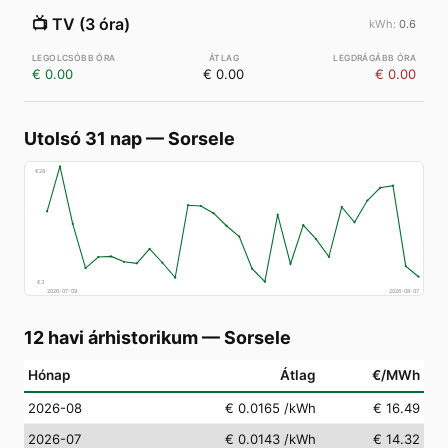
📺
TV (3 óra)
0.6
€ 0.00
€ 0.00
€ 0.00
Utolsó 31 nap
—
Sorsele
€
28
€
3
2026-07-09
2026-08-07
12 havi árhistorikum
—
Sorsele
Hónap
Átlag
€/MWh
2026-08
€ 0.0165
/kWh
€ 16.49
2026-07
€ 0.0143
/kWh
€ 14.32