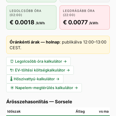
LEGOLCSÓBB ÓRA
LEGDRÁGÁBB ÓRA
(02:00)
(22:00)
€ 0.0018
€ 0.0077
/kWh
/kWh
Óránkénti árak — holnap
:
publikálva 12:00–13:00
CEST
.
⏰
Legolcsóbb óra kalkulátor
→
🔌
EV-töltési költségkalkulátor
→
🌡️
Hőszivattyú-kalkulátor
→
☀️
Napelem-megtérülés kalkulátor
→
Árösszehasonlítás
—
Sorsele
Időszak
Átlag
vs ma