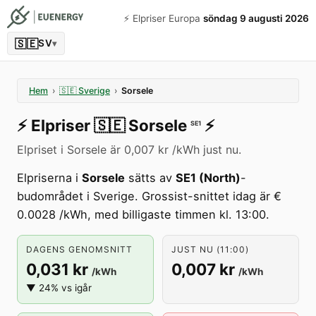
⚡️ Elpriser Europa
söndag 9 augusti 2026
🇸🇪
SV
▾
Hem
›
🇸🇪
Sverige
›
Sorsele
⚡️
Elpriser
🇸🇪
Sorsele
⚡️
SE1
Elpriset i Sorsele är 0,007 kr /kWh just nu.
Elpriserna i
Sorsele
sätts av
SE1 (North)
-
budområdet i Sverige. Grossist-snittet idag är €
0.0028 /kWh, med billigaste timmen kl. 13:00.
DAGENS GENOMSNITT
JUST NU (11:00)
0,031 kr
0,007 kr
/kWh
/kWh
▼ 24% vs igår