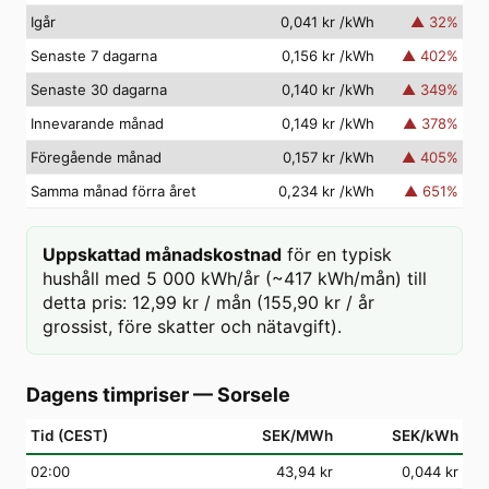
Igår
0,041 kr
/kWh
▲
32
%
Senaste 7 dagarna
0,156 kr
/kWh
▲
402
%
Senaste 30 dagarna
0,140 kr
/kWh
▲
349
%
Innevarande månad
0,149 kr
/kWh
▲
378
%
Föregående månad
0,157 kr
/kWh
▲
405
%
Samma månad förra året
0,234 kr
/kWh
▲
651
%
Uppskattad månadskostnad
för en typisk
hushåll med 5 000 kWh/år (~417 kWh/mån) till
detta pris: 12,99 kr / mån (155,90 kr / år
grossist, före skatter och nätavgift).
Dagens timpriser
—
Sorsele
Tid (CEST)
SEK/MWh
SEK/kWh
02
:00
43,94 kr
0,044 kr