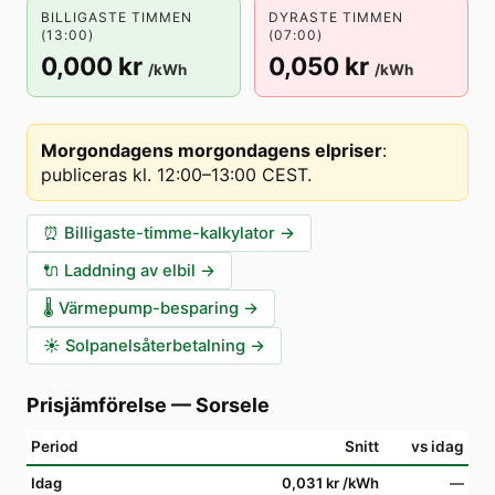
BILLIGASTE TIMMEN
DYRASTE TIMMEN
(13:00)
(07:00)
0,000 kr
0,050 kr
/kWh
/kWh
Morgondagens morgondagens elpriser
:
publiceras kl. 12:00–13:00 CEST
.
⏰
Billigaste-timme-kalkylator
→
🔌
Laddning av elbil
→
🌡️
Värmepump-besparing
→
☀️
Solpanelsåterbetalning
→
Prisjämförelse
—
Sorsele
Period
Snitt
vs idag
Idag
0,031 kr
/kWh
—