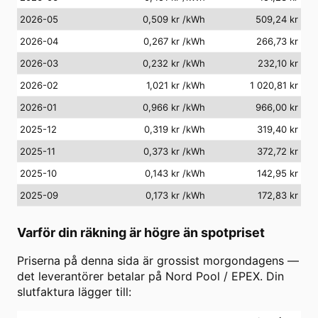
2026-05
0,509 kr
/kWh
509,24 kr
2026-04
0,267 kr
/kWh
266,73 kr
2026-03
0,232 kr
/kWh
232,10 kr
2026-02
1,021 kr
/kWh
1 020,81 kr
2026-01
0,966 kr
/kWh
966,00 kr
2025-12
0,319 kr
/kWh
319,40 kr
2025-11
0,373 kr
/kWh
372,72 kr
2025-10
0,143 kr
/kWh
142,95 kr
2025-09
0,173 kr
/kWh
172,83 kr
Varför din räkning är högre än spotpriset
Priserna på denna sida är grossist morgondagens —
det leverantörer betalar på Nord Pool / EPEX. Din
slutfaktura lägger till: