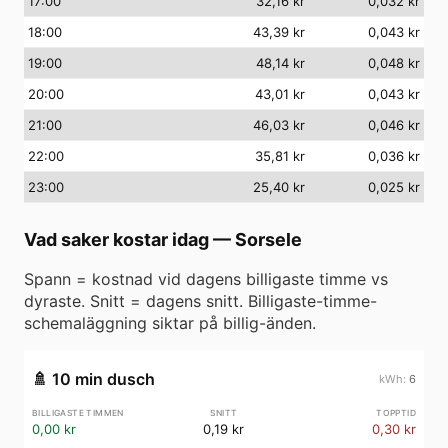
17
:00
32,16 kr
0,032 kr
18
:00
43,39 kr
0,043 kr
19
:00
48,14 kr
0,048 kr
20
:00
43,01 kr
0,043 kr
21
:00
46,03 kr
0,046 kr
22
:00
35,81 kr
0,036 kr
23
:00
25,40 kr
0,025 kr
Vad saker kostar idag
—
Sorsele
Spann = kostnad vid dagens billigaste timme vs
dyraste. Snitt = dagens snitt. Billigaste-timme-
schemaläggning siktar på billig-änden.
🚿
10 min dusch
6
0,00 kr
0,19 kr
0,30 kr