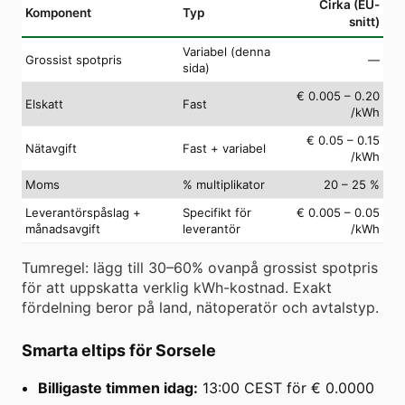
Cirka (EU-
Komponent
Typ
snitt)
Variabel (denna
Grossist spotpris
—
sida)
€ 0.005 – 0.20
Elskatt
Fast
/kWh
€ 0.05 – 0.15
Nätavgift
Fast + variabel
/kWh
Moms
% multiplikator
20 – 25 %
Leverantörspåslag +
Specifikt för
€ 0.005 – 0.05
månadsavgift
leverantör
/kWh
Tumregel: lägg till 30–60% ovanpå grossist spotpris
för att uppskatta verklig kWh-kostnad. Exakt
fördelning beror på land, nätoperatör och avtalstyp.
Smarta eltips för Sorsele
Billigaste timmen idag:
13:00 CEST för € 0.0000