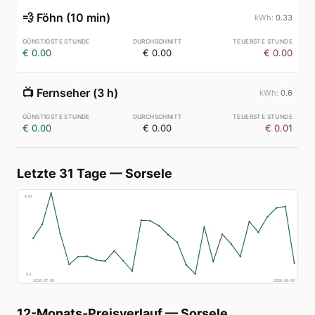
💨
Föhn (10 min)
0.33
€ 0.00
€ 0.00
€ 0.00
📺
Fernseher (3 h)
0.6
€ 0.00
€ 0.00
€ 0.01
Letzte 31 Tage
—
Sorsele
€
28
€
3
2026-07-08
2026-08-06
12-Monats-Preisverlauf
—
Sorsele