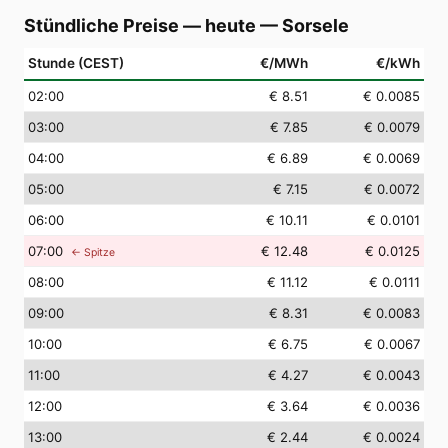
Stündliche Preise — heute
—
Sorsele
Stunde (CEST)
€/MWh
€/kWh
02
:00
€ 8.51
€ 0.0085
03
:00
€ 7.85
€ 0.0079
04
:00
€ 6.89
€ 0.0069
05
:00
€ 7.15
€ 0.0072
06
:00
€ 10.11
€ 0.0101
07
:00
€ 12.48
€ 0.0125
← Spitze
08
:00
€ 11.12
€ 0.0111
09
:00
€ 8.31
€ 0.0083
10
:00
€ 6.75
€ 0.0067
11
:00
€ 4.27
€ 0.0043
12
:00
€ 3.64
€ 0.0036
13
:00
€ 2.44
€ 0.0024