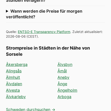
Stunden verlagern?
Wann werden die Preise für morgen
veröffentlicht?
Quelle
:
ENTSO-E Transparency Platform
.
Zuletzt aktualisiert
:
2026-08-06
(
CEST
).
Strompreise in Städten in der Nähe von
Sorsele
Åkersberga
Älvsbyn
Alingsås
Åmål
Älmhult
Aneby
Älvdalen
Ånge
Alvesta
Ängelholm
Älvkarleby
Arboga
Schweden durchsuchen →