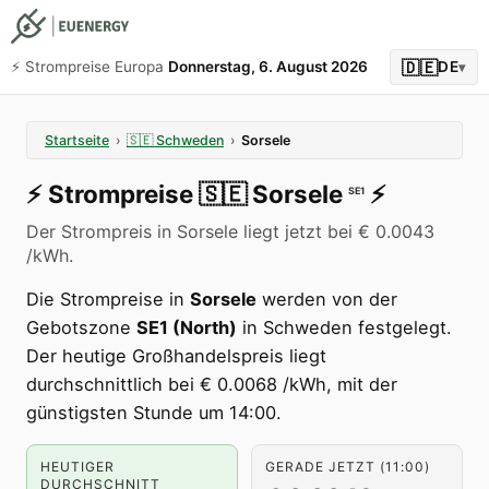
🇩🇪
⚡️ Strompreise Europa
Donnerstag, 6. August 2026
DE
▾
Startseite
›
🇸🇪
Schweden
›
Sorsele
⚡️
Strompreise
🇸🇪
Sorsele
⚡️
SE1
Der Strompreis in Sorsele liegt jetzt bei € 0.0043
/kWh.
Die Strompreise in
Sorsele
werden von der
Gebotszone
SE1 (North)
in Schweden festgelegt.
Der heutige Großhandelspreis liegt
durchschnittlich bei € 0.0068 /kWh, mit der
günstigsten Stunde um 14:00.
HEUTIGER
GERADE JETZT (11:00)
DURCHSCHNITT