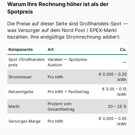
Warum Ihre Rechnung höher ist als der
Spotpreis
Die Preise auf dieser Seite sind Großhandels-Spot —
was Versorger auf dem Nord Pool / EPEX-Markt
bezahlen. Ihre endgültige Stromrechnung addiert:
Komponente
Art
Ca.
Spot-/Großhandels
Variabel — Spotpreis-
—
preis
Auktion
€ 0.005 – 0.20
Stromsteuer
Pro kWh
/kWh
€ 0.05 – 0.15
Netzentgelte
Pro kWh + Festbetrag
/kWh
Prozent vom
MwSt.
20 – 25 %
Gesamtbetrag
€ 0.005 – 0.05
Versorger-Marge
Pro kWh
/kWh