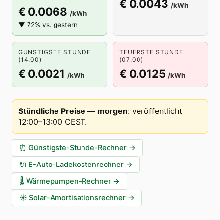
€ 0.0043
/kWh
€ 0.0068
/kWh
▼ 72% vs. gestern
GÜNSTIGSTE STUNDE
TEUERSTE STUNDE
(14:00)
(07:00)
€ 0.0021
€ 0.0125
/kWh
/kWh
Stündliche Preise — morgen
:
veröffentlicht
12:00–13:00 CEST
.
⏰
Günstigste-Stunde-Rechner
→
🔌
E-Auto-Ladekostenrechner
→
🌡️
Wärmepumpen-Rechner
→
☀️
Solar-Amortisationsrechner
→