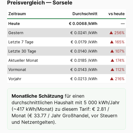
Preisvergleich
—
Sorsele
Zeitraum
Durchschnitt
vs heute
Heute
€ 0.0068
/kWh
—
Gestern
€ 0.0241
/kWh
▲
256
%
Letzte 7 Tage
€ 0.0179
/kWh
▲
165
%
Letzte 30 Tage
€ 0.0140
/kWh
▲
107
%
Aktueller Monat
€ 0.0185
/kWh
▲
174
%
Vormonat
€ 0.0143
/kWh
▲
112
%
Vorjahr
€ 0.0213
/kWh
▲
216
%
Monatliche Schätzung
für einen
durchschnittlichen Haushalt mit 5 000 kWh/Jahr
(~417 kWh/Monat) zu diesem Tarif: € 2.81 /
Monat (€ 33.77 / Jahr Großhandel, vor Steuern
und Netzentgelten).