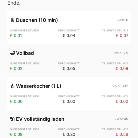
Ende.
🚿
Duschen (10 min)
6
€ 0.01
€ 0.04
€ 0.07
🛁
Vollbad
7.5
€ 0.02
€ 0.05
€ 0.09
💧
Wasserkocher (1 L)
0.12
€ 0.00
€ 0.00
€ 0.00
🔌
EV vollständig laden
45
€ 0.09
€ 0.30
€ 0.56