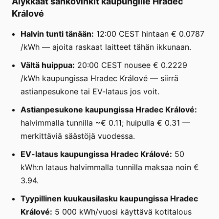
Älykkäät sähkövinkit kaupungille Hradec
Králové
Halvin tunti tänään:
12:00 CEST hintaan € 0.0787
/kWh — ajoita raskaat laitteet tähän ikkunaan.
Vältä huippua:
20:00 CEST nousee € 0.2229
/kWh kaupungissa Hradec Králové — siirrä
astianpesukone tai EV-lataus jos voit.
Astianpesukone kaupungissa Hradec Králové:
halvimmalla tunnilla ~€ 0.11; huipulla € 0.31 —
merkittäviä säästöjä vuodessa.
EV-lataus kaupungissa Hradec Králové:
50
kWh:n lataus halvimmalla tunnilla maksaa noin €
3.94.
Tyypillinen kuukausilasku kaupungissa Hradec
Králové:
5 000 kWh/vuosi käyttävä kotitalous