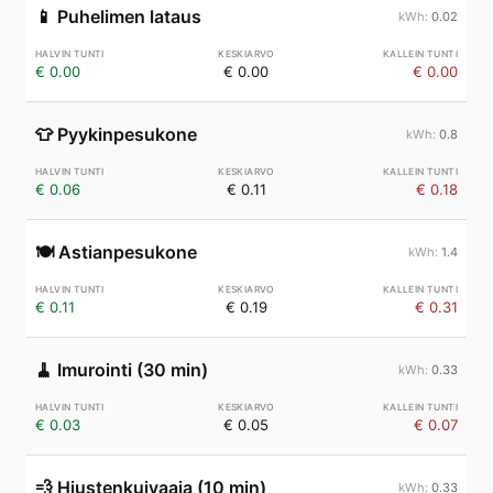
📱
Puhelimen lataus
0.02
€ 0.00
€ 0.00
€ 0.00
👕
Pyykinpesukone
0.8
€ 0.06
€ 0.11
€ 0.18
🍽️
Astianpesukone
1.4
€ 0.11
€ 0.19
€ 0.31
🧹
Imurointi (30 min)
0.33
€ 0.03
€ 0.05
€ 0.07
💨
Hiustenkuivaaja (10 min)
0.33