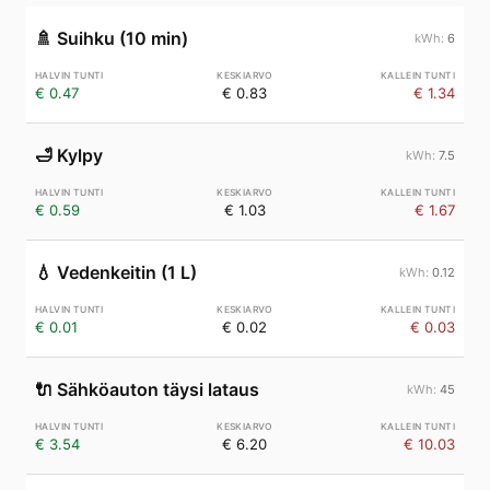
🚿
Suihku (10 min)
6
€ 0.47
€ 0.83
€ 1.34
🛁
Kylpy
7.5
€ 0.59
€ 1.03
€ 1.67
💧
Vedenkeitin (1 L)
0.12
€ 0.01
€ 0.02
€ 0.03
🔌
Sähköauton täysi lataus
45
€ 3.54
€ 6.20
€ 10.03