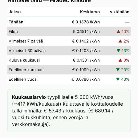
Hintavertailu
—
Hradec Králové
Jakso
Keskiarvo
vs tänään
Tänään
€ 0.1378
/kWh
—
Eilen
€ 0.1514
/kWh
▲
10
%
Viimeiset 7 päivää
€ 0.1402
/kWh
▲
2
%
Viimeiset 30 päivää
€ 0.1203
/kWh
▼
13
%
Kuluva kuukausi
€ 0.1381
/kWh
▲
0
%
Edellinen kuukausi
€ 0.1099
/kWh
▼
20
%
Edellinen vuosi
€ 0.0780
/kWh
▼
43
%
Kuukausiarvio
tyypilliselle 5 000 kWh/vuosi
(~417 kWh/kuukausi) kuluttavalle kotitaloudelle
tällä hinnalla: € 57.43 / kuukausi (€ 689.14 /
vuosi tukkuhinta, ennen veroja ja
verkkomaksuja).