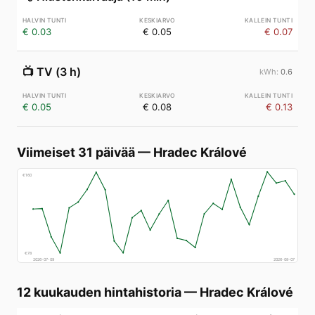
€ 0.03
€ 0.05
€ 0.07
📺
TV (3 h)
0.6
€ 0.05
€ 0.08
€ 0.13
Viimeiset 31 päivää
—
Hradec Králové
€
160
€
78
2026-07-09
2026-08-07
12 kuukauden hintahistoria
—
Hradec Králové