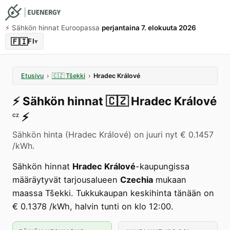
⚡️ Sähkön hinnat Euroopassa
perjantaina 7. elokuuta 2026
🇫🇮
FI
▾
Etusivu
›
🇨🇿
Tšekki
›
Hradec Králové
⚡️
Sähkön hinnat
🇨🇿
Hradec Králové
⚡️
CZ
Sähkön hinta (Hradec Králové) on juuri nyt € 0.1457
/kWh.
Sähkön hinnat
Hradec Králové
-kaupungissa
määräytyvät tarjousalueen
Czechia
mukaan
maassa Tšekki. Tukkukaupan keskihinta tänään on
€ 0.1378 /kWh, halvin tunti on klo 12:00.