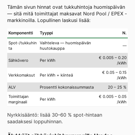
Tämän sivun hinnat ovat tukkuhintoja huomispäivän
— sitä mitä toimittajat maksavat Nord Pool / EPEX -
markkinoilla. Lopullinen laskusi lisää:
Komponentti
Tyyppi
N.
Spot-/tukkuhin
Vaihteleva — huomispäivän
—
ta
huutokauppa
€ 0.005 – 0.20
Sähkövero
Per kWh
/kWh
€ 0.05 – 0.15
Verkkomaksut
Per kWh + kiinteä
/kWh
ALV
Prosentti kokonaissummasta
20 – 25 %
Toimittajan
€ 0.005 – 0.05
Per kWh
marginaali
/kWh
Nyrkkisääntö: lisää 30–60 % spot-hintaan
saadaksesi loppuhinnan.