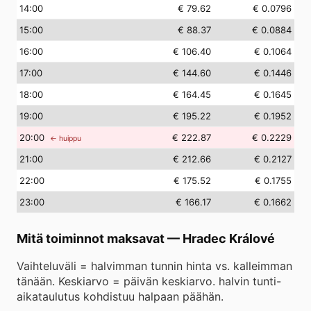
14
:00
€ 79.62
€ 0.0796
15
:00
€ 88.37
€ 0.0884
16
:00
€ 106.40
€ 0.1064
17
:00
€ 144.60
€ 0.1446
18
:00
€ 164.45
€ 0.1645
19
:00
€ 195.22
€ 0.1952
20
:00
€ 222.87
€ 0.2229
← huippu
21
:00
€ 212.66
€ 0.2127
22
:00
€ 175.52
€ 0.1755
23
:00
€ 166.17
€ 0.1662
Mitä toiminnot maksavat
—
Hradec Králové
Vaihteluväli = halvimman tunnin hinta vs. kalleimman
tänään. Keskiarvo = päivän keskiarvo. halvin tunti-
aikataulutus kohdistuu halpaan päähän.