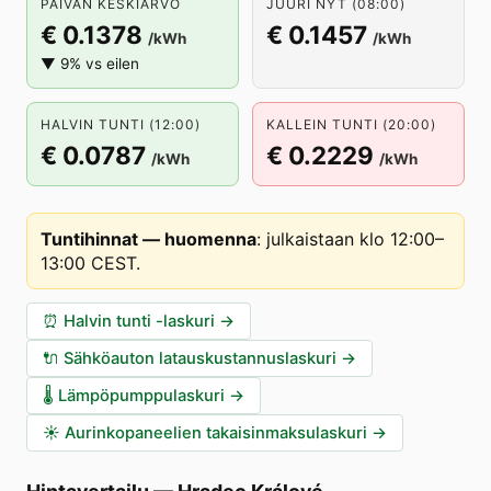
PÄIVÄN KESKIARVO
JUURI NYT (08:00)
€ 0.1378
€ 0.1457
/kWh
/kWh
▼ 9% vs eilen
HALVIN TUNTI (12:00)
KALLEIN TUNTI (20:00)
€ 0.0787
€ 0.2229
/kWh
/kWh
Tuntihinnat — huomenna
:
julkaistaan klo 12:00–
13:00 CEST
.
⏰
Halvin tunti -laskuri
→
🔌
Sähköauton latauskustannuslaskuri
→
🌡️
Lämpöpumppulaskuri
→
☀️
Aurinkopaneelien takaisinmaksulaskuri
→