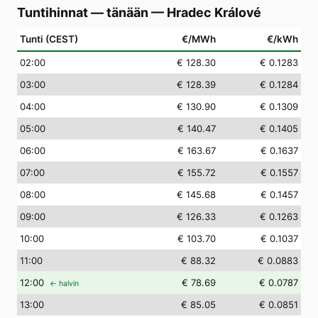
Tuntihinnat — tänään
—
Hradec Králové
Tunti (CEST)
€/MWh
€/kWh
02
:00
€ 128.30
€ 0.1283
03
:00
€ 128.39
€ 0.1284
04
:00
€ 130.90
€ 0.1309
05
:00
€ 140.47
€ 0.1405
06
:00
€ 163.67
€ 0.1637
07
:00
€ 155.72
€ 0.1557
08
:00
€ 145.68
€ 0.1457
09
:00
€ 126.33
€ 0.1263
10
:00
€ 103.70
€ 0.1037
11
:00
€ 88.32
€ 0.0883
12
:00
€ 78.69
€ 0.0787
← halvin
13
:00
€ 85.05
€ 0.0851