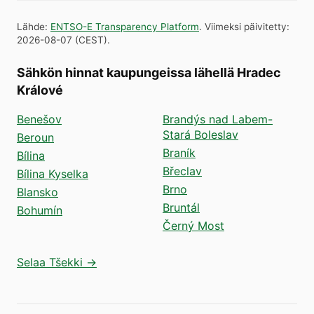
Lähde
:
ENTSO-E Transparency Platform
.
Viimeksi päivitetty
:
2026-08-07
(
CEST
).
Sähkön hinnat kaupungeissa lähellä Hradec
Králové
Benešov
Brandýs nad Labem-
Stará Boleslav
Beroun
Braník
Bílina
Břeclav
Bílina Kyselka
Brno
Blansko
Bruntál
Bohumín
Černý Most
Selaa Tšekki →