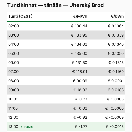
Tuntihinnat — tänään
—
Uherský Brod
Tunti (CEST)
€/MWh
€/kWh
02
:00
€ 136.44
€ 0.1364
03
:00
€ 133.95
€ 0.1339
04
:00
€ 134.03
€ 0.1340
05
:00
€ 135.00
€ 0.1350
06
:00
€ 131.80
€ 0.1318
07
:00
€ 116.91
€ 0.1169
08
:00
€ 90.09
€ 0.0901
09
:00
€ 18.33
€ 0.0183
10
:00
€ 0.27
€ 0.0003
11
:00
€ -0.03
€ -0.0000
12
:00
€ -0.92
€ -0.0009
13
:00
€ -1.77
€ -0.0018
← halvin