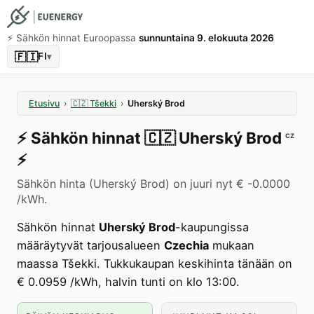
⚡️ Sähkön hinnat Euroopassa
sunnuntaina 9. elokuuta 2026
🇫🇮
FI
▾
Etusivu
›
🇨🇿
Tšekki
›
Uherský Brod
⚡️
Sähkön hinnat
🇨🇿
Uherský Brod
CZ
⚡️
Sähkön hinta (Uherský Brod) on juuri nyt € -0.0000
/kWh.
Sähkön hinnat
Uherský Brod
-kaupungissa
määräytyvät tarjousalueen
Czechia
mukaan
maassa Tšekki. Tukkukaupan keskihinta tänään on
€ 0.0959 /kWh, halvin tunti on klo 13:00.