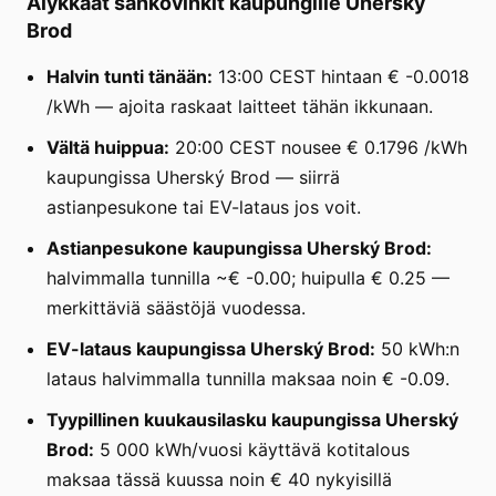
Älykkäät sähkövinkit kaupungille Uherský
Brod
Halvin tunti tänään:
13:00 CEST hintaan € -0.0018
/kWh — ajoita raskaat laitteet tähän ikkunaan.
Vältä huippua:
20:00 CEST nousee € 0.1796 /kWh
kaupungissa Uherský Brod — siirrä
astianpesukone tai EV-lataus jos voit.
Astianpesukone kaupungissa Uherský Brod:
halvimmalla tunnilla ~€ -0.00; huipulla € 0.25 —
merkittäviä säästöjä vuodessa.
EV-lataus kaupungissa Uherský Brod:
50 kWh:n
lataus halvimmalla tunnilla maksaa noin € -0.09.
Tyypillinen kuukausilasku kaupungissa Uherský
Brod:
5 000 kWh/vuosi käyttävä kotitalous
maksaa tässä kuussa noin € 40 nykyisillä