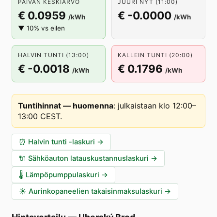
PÄIVÄN KESKIARVO
JUURI NYT (11:00)
€ 0.0959
€ -0.0000
/kWh
/kWh
▼ 10% vs eilen
HALVIN TUNTI (13:00)
KALLEIN TUNTI (20:00)
€ -0.0018
€ 0.1796
/kWh
/kWh
Tuntihinnat — huomenna
:
julkaistaan klo 12:00–
13:00 CEST
.
⏰
Halvin tunti -laskuri
→
🔌
Sähköauton latauskustannuslaskuri
→
🌡️
Lämpöpumppulaskuri
→
☀️
Aurinkopaneelien takaisinmaksulaskuri
→