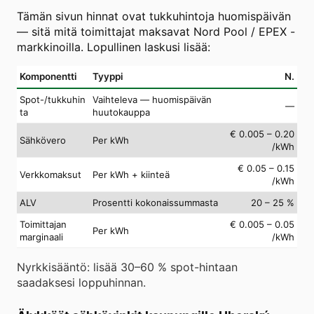
Tämän sivun hinnat ovat tukkuhintoja huomispäivän
— sitä mitä toimittajat maksavat Nord Pool / EPEX -
markkinoilla. Lopullinen laskusi lisää:
Komponentti
Tyyppi
N.
Spot-/tukkuhin
Vaihteleva — huomispäivän
—
ta
huutokauppa
€ 0.005 – 0.20
Sähkövero
Per kWh
/kWh
€ 0.05 – 0.15
Verkkomaksut
Per kWh + kiinteä
/kWh
ALV
Prosentti kokonaissummasta
20 – 25 %
Toimittajan
€ 0.005 – 0.05
Per kWh
marginaali
/kWh
Nyrkkisääntö: lisää 30–60 % spot-hintaan
saadaksesi loppuhinnan.