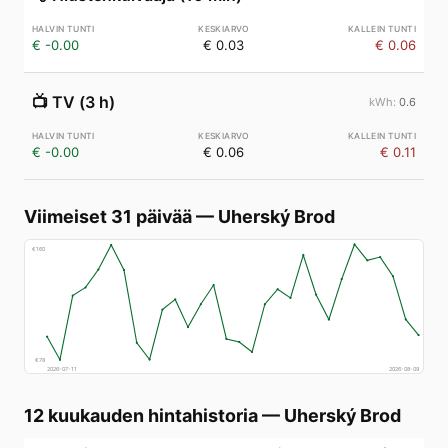
€ -0.00
€ 0.03
€ 0.06
📺
TV (3 h)
0.6
€ -0.00
€ 0.06
€ 0.11
Viimeiset 31 päivää
—
Uherský Brod
€
160
€
78
2026-07-11
2026-08-09
12 kuukauden hintahistoria
—
Uherský Brod