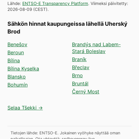
Lähde
:
ENTSO-E Transparency Platform
.
Viimeksi päivitetty
:
2026-08-09
(
CEST
).
Sähkön hinnat kaupungeissa lähellä Uherský
Brod
Benešov
Brandýs nad Labem-
Stará Boleslav
Beroun
Braník
Bílina
Břeclav
Bílina Kyselka
Brno
Blansko
Bruntál
Bohumín
Černý Most
Selaa Tšekki →
Tietojen lähde: ENTSO-E. Jokainen vyöhyke näyttää oman
paikallisajan.
Ota yhteyttä:
sp@euenergy.live
.