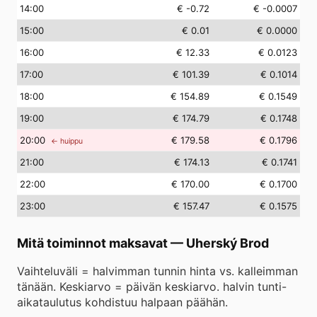
14
:00
€ -0.72
€ -0.0007
15
:00
€ 0.01
€ 0.0000
16
:00
€ 12.33
€ 0.0123
17
:00
€ 101.39
€ 0.1014
18
:00
€ 154.89
€ 0.1549
19
:00
€ 174.79
€ 0.1748
20
:00
€ 179.58
€ 0.1796
← huippu
21
:00
€ 174.13
€ 0.1741
22
:00
€ 170.00
€ 0.1700
23
:00
€ 157.47
€ 0.1575
Mitä toiminnot maksavat
—
Uherský Brod
Vaihteluväli = halvimman tunnin hinta vs. kalleimman
tänään. Keskiarvo = päivän keskiarvo. halvin tunti-
aikataulutus kohdistuu halpaan päähän.