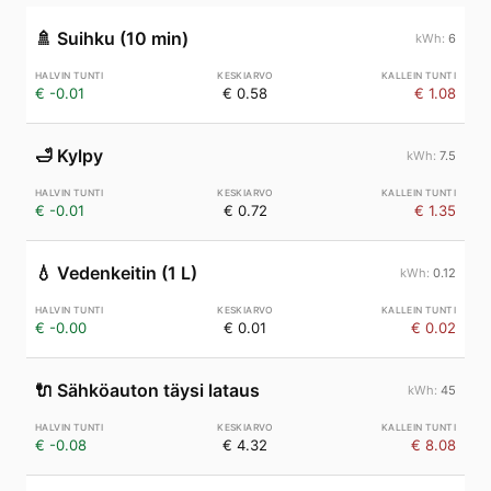
🚿
Suihku (10 min)
6
€ -0.01
€ 0.58
€ 1.08
🛁
Kylpy
7.5
€ -0.01
€ 0.72
€ 1.35
💧
Vedenkeitin (1 L)
0.12
€ -0.00
€ 0.01
€ 0.02
🔌
Sähköauton täysi lataus
45
€ -0.08
€ 4.32
€ 8.08