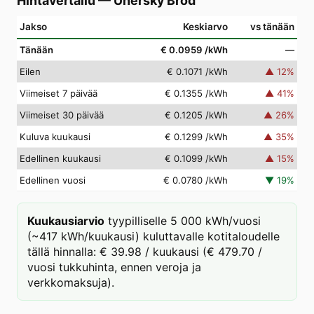
Hintavertailu
—
Uherský Brod
Jakso
Keskiarvo
vs tänään
Tänään
€ 0.0959
/kWh
—
Eilen
€ 0.1071
/kWh
▲
12
%
Viimeiset 7 päivää
€ 0.1355
/kWh
▲
41
%
Viimeiset 30 päivää
€ 0.1205
/kWh
▲
26
%
Kuluva kuukausi
€ 0.1299
/kWh
▲
35
%
Edellinen kuukausi
€ 0.1099
/kWh
▲
15
%
Edellinen vuosi
€ 0.0780
/kWh
▼
19
%
Kuukausiarvio
tyypilliselle 5 000 kWh/vuosi
(~417 kWh/kuukausi) kuluttavalle kotitaloudelle
tällä hinnalla: € 39.98 / kuukausi (€ 479.70 /
vuosi tukkuhinta, ennen veroja ja
verkkomaksuja).