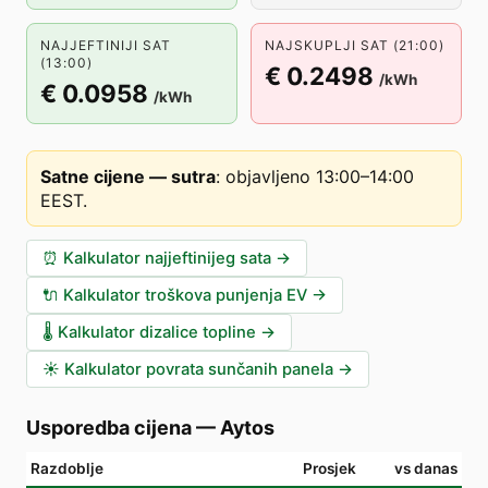
NAJJEFTINIJI SAT
NAJSKUPLJI SAT (21:00)
(13:00)
€ 0.2498
/kWh
€ 0.0958
/kWh
Satne cijene — sutra
:
objavljeno 13:00–14:00
EEST
.
⏰
Kalkulator najjeftinijeg sata
→
🔌
Kalkulator troškova punjenja EV
→
🌡️
Kalkulator dizalice topline
→
☀️
Kalkulator povrata sunčanih panela
→
Usporedba cijena
—
Aytos
Razdoblje
Prosjek
vs danas