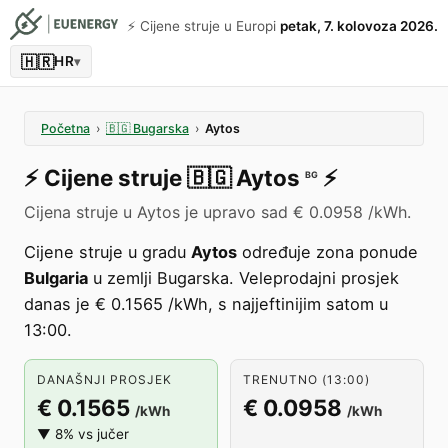
⚡️ Cijene struje u Europi
petak, 7. kolovoza 2026.
🇭🇷
HR
▾
Početna
›
🇧🇬
Bugarska
›
Aytos
⚡️
Cijene struje
🇧🇬
Aytos
⚡️
BG
Cijena struje u Aytos je upravo sad € 0.0958 /kWh.
Cijene struje u gradu
Aytos
određuje zona ponude
Bulgaria
u zemlji Bugarska. Veleprodajni prosjek
danas je € 0.1565 /kWh, s najjeftinijim satom u
13:00.
DANAŠNJI PROSJEK
TRENUTNO (13:00)
€ 0.1565
€ 0.0958
/kWh
/kWh
▼ 8% vs jučer