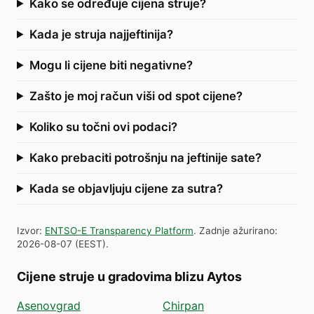
Kako se određuje cijena struje?
Kada je struja najjeftinija?
Mogu li cijene biti negativne?
Zašto je moj račun viši od spot cijene?
Koliko su točni ovi podaci?
Kako prebaciti potrošnju na jeftinije sate?
Kada se objavljuju cijene za sutra?
Izvor
:
ENTSO-E Transparency Platform
.
Zadnje ažurirano
:
2026-08-07
(
EEST
).
Cijene struje u gradovima blizu Aytos
Asenovgrad
Chirpan