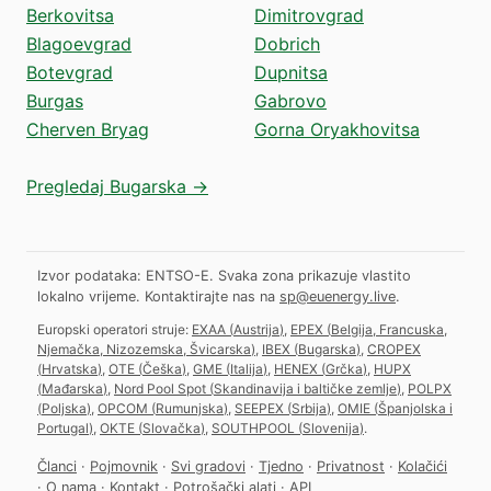
Berkovitsa
Dimitrovgrad
Blagoevgrad
Dobrich
Botevgrad
Dupnitsa
Burgas
Gabrovo
Cherven Bryag
Gorna Oryakhovitsa
Pregledaj Bugarska →
Izvor podataka: ENTSO-E. Svaka zona prikazuje vlastito
lokalno vrijeme.
Kontaktirajte nas na
sp@euenergy.live
.
Europski operatori struje:
EXAA
(
Austrija
)
,
EPEX
(
Belgija, Francuska,
Njemačka, Nizozemska, Švicarska
)
,
IBEX
(
Bugarska
)
,
CROPEX
(
Hrvatska
)
,
OTE
(
Češka
)
,
GME
(
Italija
)
,
HENEX
(
Grčka
)
,
HUPX
(
Mađarska
)
,
Nord Pool Spot
(
Skandinavija i baltičke zemlje
)
,
POLPX
(
Poljska
)
,
OPCOM
(
Rumunjska
)
,
SEEPEX
(
Srbija
)
,
OMIE
(
Španjolska i
Portugal
)
,
OKTE
(
Slovačka
)
,
SOUTHPOOL
(
Slovenija
)
.
Članci
·
Pojmovnik
·
Svi gradovi
·
Tjedno
·
Privatnost
·
Kolačići
·
O nama
·
Kontakt
·
Potrošački alati
·
API