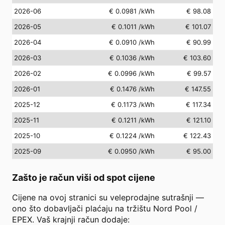
2026-06
€ 0.0981
/kWh
€ 98.08
2026-05
€ 0.1011
/kWh
€ 101.07
2026-04
€ 0.0910
/kWh
€ 90.99
2026-03
€ 0.1036
/kWh
€ 103.60
2026-02
€ 0.0996
/kWh
€ 99.57
2026-01
€ 0.1476
/kWh
€ 147.55
2025-12
€ 0.1173
/kWh
€ 117.34
2025-11
€ 0.1211
/kWh
€ 121.10
2025-10
€ 0.1224
/kWh
€ 122.43
2025-09
€ 0.0950
/kWh
€ 95.00
Zašto je račun viši od spot cijene
Cijene na ovoj stranici su veleprodajne sutrašnji —
ono što dobavljači plaćaju na tržištu Nord Pool /
EPEX. Vaš krajnji račun dodaje: