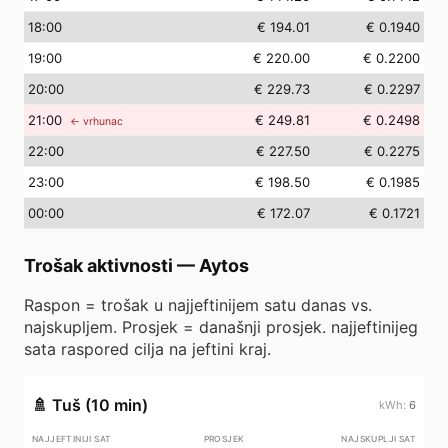
18
:00
€ 194.01
€ 0.1940
19
:00
€ 220.00
€ 0.2200
20
:00
€ 229.73
€ 0.2297
21
:00
€ 249.81
€ 0.2498
← vrhunac
22
:00
€ 227.50
€ 0.2275
23
:00
€ 198.50
€ 0.1985
00
:00
€ 172.07
€ 0.1721
Trošak aktivnosti
—
Aytos
Raspon = trošak u najjeftinijem satu danas vs.
najskupljem. Prosjek = današnji prosjek. najjeftinijeg
sata raspored cilja na jeftini kraj.
🚿
Tuš (10 min)
6