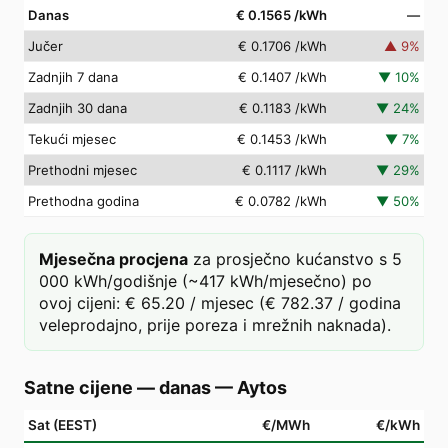
Danas
€ 0.1565
/kWh
—
Jučer
€ 0.1706
/kWh
▲
9
%
Zadnjih 7 dana
€ 0.1407
/kWh
▼
10
%
Zadnjih 30 dana
€ 0.1183
/kWh
▼
24
%
Tekući mjesec
€ 0.1453
/kWh
▼
7
%
Prethodni mjesec
€ 0.1117
/kWh
▼
29
%
Prethodna godina
€ 0.0782
/kWh
▼
50
%
Mjesečna procjena
za prosječno kućanstvo s 5
000 kWh/godišnje (~417 kWh/mjesečno) po
ovoj cijeni: € 65.20 / mjesec (€ 782.37 / godina
veleprodajno, prije poreza i mrežnih naknada).
Satne cijene — danas
—
Aytos
Sat (EEST)
€/MWh
€/kWh