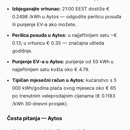
Izbjegavajte vrhunac:
21:00 EEST dostiže €
0.2498 /kWh u Aytos — odgodite perilicu posuđa
ili punjenje EV-a ako možete.
Perilica posuđa u Aytos:
u najjeftinijem satu ~€
0.13; u vrhuncu € 0.35 — značajna ušteda
godišnje.
Punjenje EV-a u Aytos:
punjenje od 50 kWh u
najjeftinijem satu košta oko € 4.79.
Tipičan mjesečni račun u Aytos:
kućanstvo s 5
000 kWh/godina plaća ovog mjeseca oko € 65
po trenutnim veleprodajnim cijenama (€ 0.1183
/kWh 30-dnevni prosjek).
Česta pitanja
—
Aytos