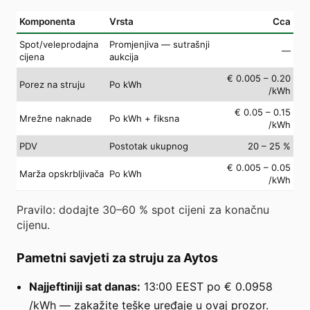
Komponenta
Vrsta
Cca
Spot/veleprodajna
Promjenjiva — sutrašnji
—
cijena
aukcija
€ 0.005 – 0.20
Porez na struju
Po kWh
/kWh
€ 0.05 – 0.15
Mrežne naknade
Po kWh + fiksna
/kWh
PDV
Postotak ukupnog
20 – 25 %
€ 0.005 – 0.05
Marža opskrbljivača
Po kWh
/kWh
Pravilo: dodajte 30–60 % spot cijeni za konačnu
cijenu.
Pametni savjeti za struju za Aytos
Najjeftiniji sat danas:
13:00 EEST po € 0.0958
/kWh — zakažite teške uređaje u ovaj prozor.