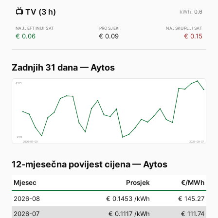
📺
TV (3 h)
0.6
€ 0.06
€ 0.09
€ 0.15
Zadnjih 31 dana
—
Aytos
€
171
€
78
2026-07-09
2026-08-07
12-mjesečna povijest cijena
—
Aytos
Mjesec
Prosjek
€/MWh
2026-08
€ 0.1453
/kWh
€ 145.27
2026-07
€ 0.1117
/kWh
€ 111.74