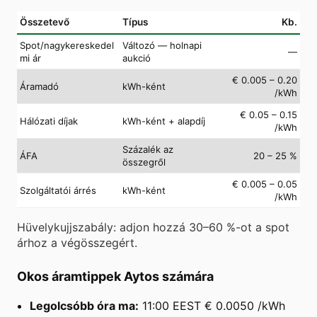
Összetevő
Típus
Kb.
Spot/nagykereskedel
Változó — holnapi
—
mi ár
aukció
€ 0.005 – 0.20
Áramadó
kWh-ként
/kWh
€ 0.05 – 0.15
Hálózati díjak
kWh-ként + alapdíj
/kWh
Százalék az
ÁFA
20 – 25 %
összegről
€ 0.005 – 0.05
Szolgáltatói árrés
kWh-ként
/kWh
Hüvelykujjszabály: adjon hozzá 30–60 %-ot a spot
árhoz a végösszegért.
Okos áramtippek Aytos számára
Legolcsóbb óra ma:
11:00 EEST € 0.0050 /kWh