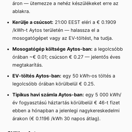
áron — ütemezze a nehéz készülékeket erre az
ablakra.
Kerülje a csúcsot:
21:00 EEST eléri a € 0.1909
/kWh-t Aytos területén — halassza el a
mosogatógépet vagy az EV-töltést, ha tudja.
Mosogatógép költsége Aytos-ban:
a legolcsóbb
órában ~€ 0.01; csúcson € 0.27 — jelentős éves
megtakarítás.
EV-töltés Aytos-ban:
egy 50 kWh-os töltés a
legolcsóbb órában körülbelül € 0.25.
Tipikus havi számla Aytos-ban:
egy 5 000 kWh/
év fogyasztású háztartás körülbelül € 46-t fizet
ebben a hónapban a jelenlegi nagykereskedelmi
árakon (€ 0.1196 /kWh 30 napos átlag).