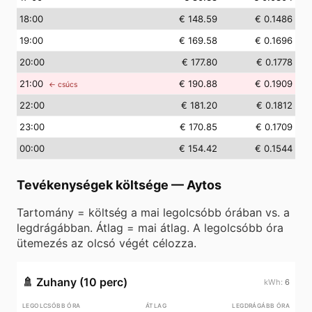
18
:00
€ 148.59
€ 0.1486
19
:00
€ 169.58
€ 0.1696
20
:00
€ 177.80
€ 0.1778
21
:00
€ 190.88
€ 0.1909
← csúcs
22
:00
€ 181.20
€ 0.1812
23
:00
€ 170.85
€ 0.1709
00
:00
€ 154.42
€ 0.1544
Tevékenységek költsége
—
Aytos
Tartomány = költség a mai legolcsóbb órában vs. a
legdrágábban. Átlag = mai átlag. A legolcsóbb óra
ütemezés az olcsó végét célozza.
🚿
Zuhany (10 perc)
6