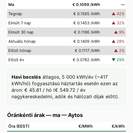
Ma
€ 0.1099
/kWh
—
Tegnap
€ 0.1565
/kWh
▲
42
%
Elmúlt 7 nap
€ 0.1453
/kWh
▲
32
%
Elmúlt 30 nap
€ 0.1196
/kWh
▲
9
%
Aktuális hónap
€ 0.1409
/kWh
▲
28
%
Előző hónap
€ 0.1117
/kWh
▲
2
%
Előző év
€ 0.0782
/kWh
▼
29
%
Havi becslés
átlagos, 5 000 kWh/év (~417
kWh/hó) fogyasztású háztartás esetén ezen az
áron: € 45.81 / hó (€ 549.72 / év
nagykereskedelmi, adók és hálózati díjak előtt).
Óránkénti árak — ma
—
Aytos
Óra (EEST)
€/MWh
€/kWh