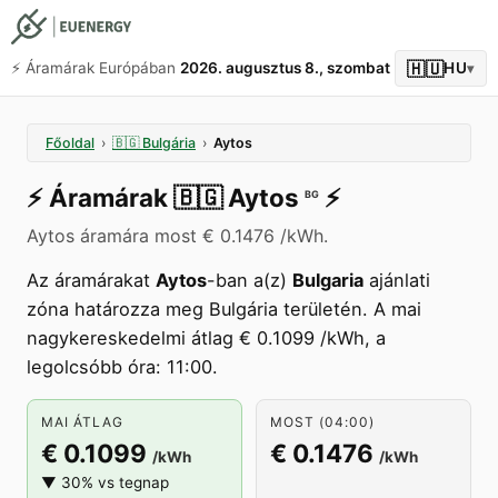
🇭🇺
⚡️ Áramárak Európában
2026. augusztus 8., szombat
HU
▾
Főoldal
›
🇧🇬
Bulgária
›
Aytos
⚡️
Áramárak
🇧🇬
Aytos
⚡️
BG
Aytos áramára most € 0.1476 /kWh.
Az áramárakat
Aytos
-ban a(z)
Bulgaria
ajánlati
zóna határozza meg Bulgária területén. A mai
nagykereskedelmi átlag € 0.1099 /kWh, a
legolcsóbb óra: 11:00.
MAI ÁTLAG
MOST (04:00)
€ 0.1099
€ 0.1476
/kWh
/kWh
▼ 30% vs tegnap