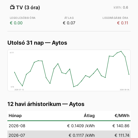
📺
TV (3 óra)
0.6
€ 0.00
€ 0.07
€ 0.11
Utolsó 31 nap
—
Aytos
€
171
€
78
2026-07-10
2026-08-08
12 havi árhistorikum
—
Aytos
Hónap
Átlag
€/MWh
2026-08
€ 0.1409
/kWh
€ 140.86
2026-07
€ 0.1117
/kWh
€ 111.74