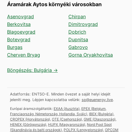
Áramárak Aytos környéki városokban
Asenovgrad
Chirpan
Berkovitsa
Dimitrovgrad
Blagoevgrad
Dobrich
Botevgrad
Dupnitsa
Burgas
Gabrovo
Cherven Bryag
Gorna Oryakhovitsa
Böngészés: Bulgária →
Adatforrás: ENTSO-E. Minden övezet a saját helyi idejét
jeleníti meg.
Lépjen kapcsolatba velünk:
sp@euenergy.live
.
Európai áramszolgáltatók:
EXAA
(
Ausztria
)
,
EPEX
(
Belgium,
Franciaország, Németország, Hollandia, Svájc
)
,
IBEX
(
Bulgária
)
,
CROPEX
(
Horvátország
)
,
OTE
(
Csehország
)
,
GME
(
Olaszország
)
,
HENEX
(
Görögország
)
,
HUPX
(
Magyarország
)
,
Nord Pool Spot
(
Skandinávia és balti országok
)
,
POLPX
(
Lengyelország
)
,
OPCOM