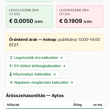
LEGOLCSÓBB ÓRA
LEGDRÁGÁBB ÓRA
(11:00)
(21:00)
€ 0.0050
€ 0.1909
/kWh
/kWh
Óránkénti árak — holnap
:
publikálva 13:00–14:00
EEST
.
⏰
Legolcsóbb óra kalkulátor
→
🔌
EV-töltési költségkalkulátor
→
🌡️
Hőszivattyú-kalkulátor
→
☀️
Napelem-megtérülés kalkulátor
→
Árösszehasonlítás
—
Aytos
Időszak
Átlag
vs ma