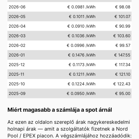
2026-06
€ 0.0981
/kWh
€ 98.08
2026-05
€ 0.1011
/kWh
€ 101.07
2026-04
€ 0.0910
/kWh
€ 90.99
2026-03
€ 0.1036
/kWh
€ 103.60
2026-02
€ 0.0996
/kWh
€ 99.57
2026-01
€ 0.1476
/kWh
€ 147.55
2025-12
€ 0.1173
/kWh
€ 117.34
2025-11
€ 0.1211
/kWh
€ 121.10
2025-10
€ 0.1224
/kWh
€ 122.43
2025-09
€ 0.0950
/kWh
€ 95.00
Miért magasabb a számlája a spot árnál
Az ezen az oldalon szereplő árak nagykereskedelmi
holnapi árak — amit a szolgáltatók fizetnek a Nord
Pool / EPEX piacon. A végszámlájához hozzáadódik: