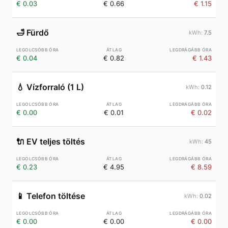
€ 0.03
€ 0.66
€ 1.15
🛁
Fürdő
7.5
€ 0.04
€ 0.82
€ 1.43
💧
Vízforraló (1 L)
0.12
€ 0.00
€ 0.01
€ 0.02
🔌
EV teljes töltés
45
€ 0.23
€ 4.95
€ 8.59
📱
Telefon töltése
0.02
€ 0.00
€ 0.00
€ 0.00