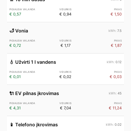
€ 0,57
€ 0,94
€ 1,50
🛁
Vonia
7.5
€ 0,72
€ 1,17
€ 1,87
💧
Užvirti 1 l vandens
0.12
€ 0,01
€ 0,02
€ 0,03
🔌
EV pilnas įkrovimas
45
€ 4,31
€ 7,04
€ 11,24
📱
Telefono įkrovimas
0.02