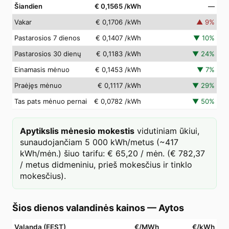
Šiandien
€ 0,1565
/kWh
—
Vakar
€ 0,1706
/kWh
▲
9
%
Pastarosios 7 dienos
€ 0,1407
/kWh
▼
10
%
Pastarosios 30 dienų
€ 0,1183
/kWh
▼
24
%
Einamasis mėnuo
€ 0,1453
/kWh
▼
7
%
Praėjęs mėnuo
€ 0,1117
/kWh
▼
29
%
Tas pats mėnuo pernai
€ 0,0782
/kWh
▼
50
%
Apytikslis mėnesio mokestis
vidutiniam ūkiui,
sunaudojančiam 5 000 kWh/metus (~417
kWh/mėn.) šiuo tarifu: € 65,20 / mėn. (€ 782,37
/ metus didmeniniu, prieš mokesčius ir tinklo
mokesčius).
Šios dienos valandinės kainos
—
Aytos
Valanda (EEST)
€/MWh
€/kWh