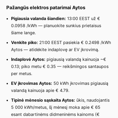
Pažangūs elektros patarimai Aytos
Pigiausia valanda šiandien:
13:00 EEST už €
0.0958 /kWh — planuokite sunkius prietaisus
šiame lange.
Venkite piko:
21:00 EEST pasiekia € 0.2498 /kWh
Aytos — atidėkite indaplovę ar EV įkrovimą.
Indaplovė Aytos:
pigiausią valandą kainuoja ~€
0.13; piko metu € 0.35 — reikšmingos santaupos
per metus.
EV įkrovimas Aytos:
50 kWh įkrovimas pigiausią
valandą kainuoja apie € 4.79.
Tipinė mėnesio sąskaita Aytos:
ūkis, naudojantis
5 000 kWh/metus, šį mėnesį moka apie € 65
esant dabartinėms didmeninėms kainoms (€