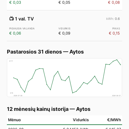
€ 0,03
€ 0,05
€ 0,08
📺
1 val. TV
0.6
€ 0,06
€ 0,09
€ 0,15
Pastarosios 31 dienos
—
Aytos
€
171
€
78
2026-07-09
2026-08-07
12 mėnesių kainų istorija
—
Aytos
Mėnuo
Vidurkis
€/MWh