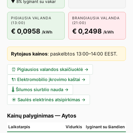
▼ 8% lyginant su vakar
PIGIAUSIA VALANDA
BRANGIAUSIA VALANDA
(13:00)
(21:00)
€ 0,0958
€ 0,2498
/kWh
/kWh
Rytojaus kainos
:
paskelbtos 13:00–14:00 EEST
.
⏰
Pigiausios valandos skaičiuoklė
→
🔌
Elektromobilio įkrovimo kaštai
→
🌡️
Šilumos siurblio nauda
→
☀️
Saulės elektrinės atsipirkimas
→
Kainų palyginimas
—
Aytos
Laikotarpis
Vidurkis
lyginant su šiandien