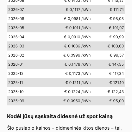
2026-08
€ 0,1453
/kWh
€ 145,27
2026-07
€ 0,1117
/kWh
€ 111,74
2026-06
€ 0,0981
/kWh
€ 98,08
2026-05
€ 0,1011
/kWh
€ 101,07
2026-04
€ 0,0910
/kWh
€ 90,99
2026-03
€ 0,1036
/kWh
€ 103,60
2026-02
€ 0,0996
/kWh
€ 99,57
2026-01
€ 0,1476
/kWh
€ 147,55
2025-12
€ 0,1173
/kWh
€ 117,34
2025-11
€ 0,1211
/kWh
€ 121,10
2025-10
€ 0,1224
/kWh
€ 122,43
2025-09
€ 0,0950
/kWh
€ 95,00
Kodėl jūsų sąskaita didesnė už spot kainą
Šio puslapio kainos – didmeninės kitos dienos – tai,