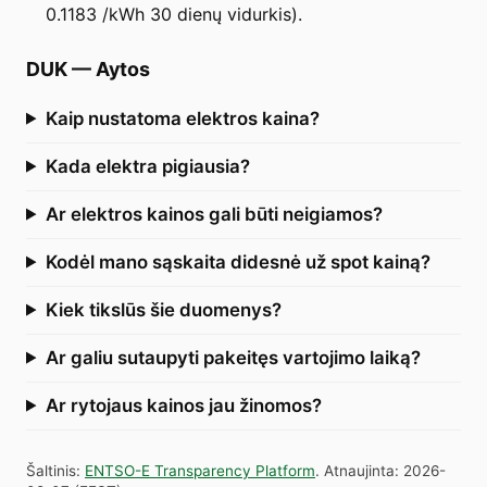
0.1183 /kWh 30 dienų vidurkis).
DUK
—
Aytos
Kaip nustatoma elektros kaina?
Kada elektra pigiausia?
Ar elektros kainos gali būti neigiamos?
Kodėl mano sąskaita didesnė už spot kainą?
Kiek tikslūs šie duomenys?
Ar galiu sutaupyti pakeitęs vartojimo laiką?
Ar rytojaus kainos jau žinomos?
Šaltinis
:
ENTSO-E Transparency Platform
.
Atnaujinta
:
2026-