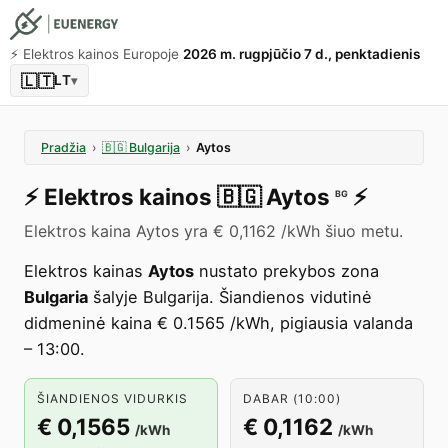
⚡️ Elektros kainos Europoje
2026 m. rugpjūčio 7 d., penktadienis
🇱🇹
LT
▾
Pradžia
›
🇧🇬
Bulgarija
›
Aytos
⚡️
Elektros kainos
🇧🇬
Aytos
⚡️
BG
Elektros kaina Aytos yra € 0,1162 /kWh šiuo metu.
Elektros kainas
Aytos
nustato prekybos zona
Bulgaria
šalyje Bulgarija. Šiandienos vidutinė
didmeninė kaina € 0.1565 /kWh, pigiausia valanda
– 13:00.
ŠIANDIENOS VIDURKIS
DABAR (10:00)
€ 0,1565
€ 0,1162
/kWh
/kWh