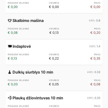
€ 0,00
€ 0,00
€ 0,00
👕
Skalbimo mašina
0.8
€ 0,08
€ 0,13
€ 0,20
🍽️
Indaplovė
1.4
€ 0,13
€ 0,22
€ 0,35
🧹
Dulkių siurblys 10 min
0.33
€ 0,03
€ 0,05
€ 0,08
💨
Plaukų džiovintuvas 10 min
0.33