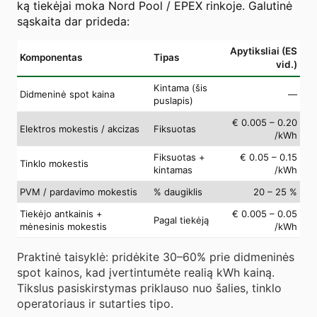
ką tiekėjai moka Nord Pool / EPEX rinkoje. Galutinė
sąskaita dar prideda:
Apytiksliai (ES
Komponentas
Tipas
vid.)
Kintama (šis
Didmeninė spot kaina
—
puslapis)
€ 0.005 – 0.20
Elektros mokestis / akcizas
Fiksuotas
/kWh
Fiksuotas +
€ 0.05 – 0.15
Tinklo mokestis
kintamas
/kWh
PVM / pardavimo mokestis
% daugiklis
20 – 25 %
Tiekėjo antkainis +
€ 0.005 – 0.05
Pagal tiekėją
mėnesinis mokestis
/kWh
Praktinė taisyklė: pridėkite 30–60% prie didmeninės
spot kainos, kad įvertintumėte realią kWh kainą.
Tikslus pasiskirstymas priklauso nuo šalies, tinklo
operatoriaus ir sutarties tipo.