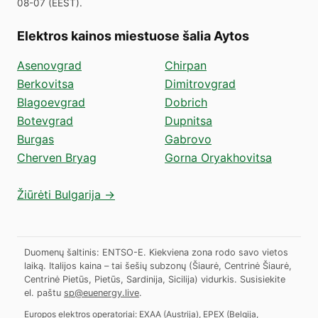
08-07
(
EEST
).
Elektros kainos miestuose šalia Aytos
Asenovgrad
Chirpan
Berkovitsa
Dimitrovgrad
Blagoevgrad
Dobrich
Botevgrad
Dupnitsa
Burgas
Gabrovo
Cherven Bryag
Gorna Oryakhovitsa
Žiūrėti Bulgarija →
Duomenų šaltinis: ENTSO-E. Kiekviena zona rodo savo vietos
laiką. Italijos kaina – tai šešių subzonų (Šiaurė, Centrinė Šiaurė,
Centrinė Pietūs, Pietūs, Sardinija, Sicilija) vidurkis.
Susisiekite
el. paštu
sp@euenergy.live
.
Europos elektros operatoriai:
EXAA
(
Austrija
)
,
EPEX
(
Belgija,