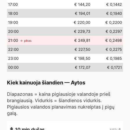
17
:00
€ 144,20
€ 0,1442
18
:00
€ 194,01
€ 0,1940
19
:00
€ 220,00
€ 0,2200
20
:00
€ 229,73
€ 0,2297
21
:00
€ 249,81
€ 0,2498
← pikas
22
:00
€ 227,50
€ 0,2275
23
:00
€ 198,50
€ 0,1985
00
:00
€ 172,07
€ 0,1721
Kiek kainuoja šiandien
—
Aytos
Diapazonas = kaina pigiausioje valandoje prieš
brangiausią. Vidurkis = šiandienos vidurkis.
Pigiausios valandos planavimas nukreiptas į pigų
galą.
🚿
10 min dušas
6