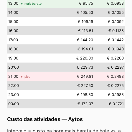
13
:00
€ 95.75
€ 0.0958
← mais barato
14
:00
€ 105.53
€ 0.1055
15
:00
€ 109.19
€ 0.1092
16
:00
€ 113.51
€ 0.1135
17
:00
€ 144.20
€ 0.1442
18
:00
€ 194.01
€ 0.1940
19
:00
€ 220.00
€ 0.2200
20
:00
€ 229.73
€ 0.2297
21
:00
€ 249.81
€ 0.2498
← pico
22
:00
€ 227.50
€ 0.2275
23
:00
€ 198.50
€ 0.1985
00
:00
€ 172.07
€ 0.1721
Custo das atividades
—
Aytos
Intervalo = custo na hora mais barata de hoje vs. a