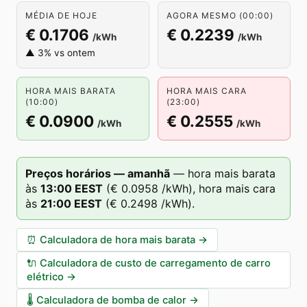
MÉDIA DE HOJE
AGORA MESMO (00:00)
€ 0.1706
€ 0.2239
/kWh
/kWh
▲ 3% vs ontem
HORA MAIS BARATA
HORA MAIS CARA
(10:00)
(23:00)
€ 0.0900
€ 0.2555
/kWh
/kWh
Preços horários — amanhã
—
hora mais barata
às
13
:00
EEST
(
€ 0.0958
/kWh),
hora mais cara
às
21
:00
EEST
(
€ 0.2498
/kWh).
⏰
Calculadora de hora mais barata
→
🔌
Calculadora de custo de carregamento de carro
elétrico
→
🌡️
Calculadora de bomba de calor
→