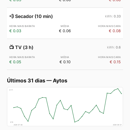
💨
Secador (10 min)
0.33
€ 0.03
€ 0.06
€ 0.08
📺
TV (3 h)
0.6
€ 0.05
€ 0.10
€ 0.15
Últimos 31 dias
—
Aytos
€
171
€
78
2026-07-08
2026-08-07