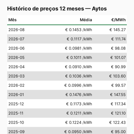
Histórico de preços 12 meses
—
Aytos
Mês
Média
€/MWh
2026-08
€ 0.1453
/kWh
€ 145.27
2026-07
€ 0.1117
/kWh
€ 111.74
2026-06
€ 0.0981
/kWh
€ 98.08
2026-05
€ 0.1011
/kWh
€ 101.07
2026-04
€ 0.0910
/kWh
€ 90.99
2026-03
€ 0.1036
/kWh
€ 103.60
2026-02
€ 0.0996
/kWh
€ 99.57
2026-01
€ 0.1476
/kWh
€ 147.55
2025-12
€ 0.1173
/kWh
€ 117.34
2025-11
€ 0.1211
/kWh
€ 121.10
2025-10
€ 0.1224
/kWh
€ 122.43
2025-09
€ 0.0950
/kWh
€ 95.00