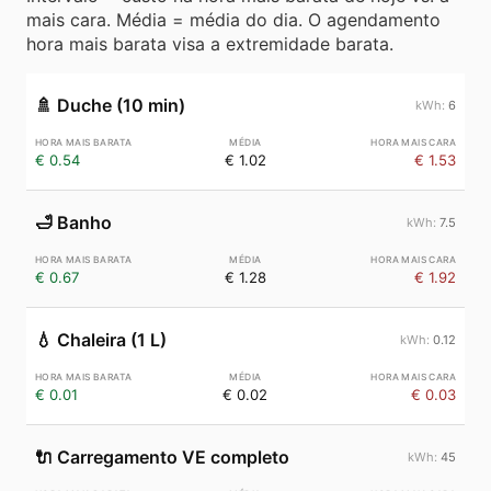
mais cara. Média = média do dia. O agendamento
hora mais barata visa a extremidade barata.
🚿
Duche (10 min)
6
€ 0.54
€ 1.02
€ 1.53
🛁
Banho
7.5
€ 0.67
€ 1.28
€ 1.92
💧
Chaleira (1 L)
0.12
€ 0.01
€ 0.02
€ 0.03
🔌
Carregamento VE completo
45