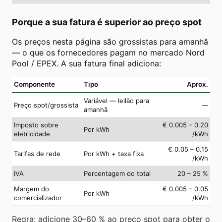
Porque a sua fatura é superior ao preço spot
Os preços nesta página são grossistas para amanhã
— o que os fornecedores pagam no mercado Nord
Pool / EPEX. A sua fatura final adiciona:
Componente
Tipo
Aprox.
Variável — leilão para
Preço spot/grossista
—
amanhã
Imposto sobre
€ 0.005 – 0.20
Por kWh
eletricidade
/kWh
€ 0.05 – 0.15
Tarifas de rede
Por kWh + taxa fixa
/kWh
IVA
Percentagem do total
20 – 25 %
Margem do
€ 0.005 – 0.05
Por kWh
comercializador
/kWh
Regra: adicione 30–60 % ao preço spot para obter o