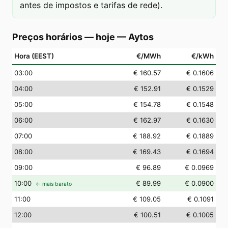
antes de impostos e tarifas de rede).
Preços horários — hoje
—
Aytos
Hora (EEST)
€/MWh
€/kWh
03
:00
€ 160.57
€ 0.1606
04
:00
€ 152.91
€ 0.1529
05
:00
€ 154.78
€ 0.1548
06
:00
€ 162.97
€ 0.1630
07
:00
€ 188.92
€ 0.1889
08
:00
€ 169.43
€ 0.1694
09
:00
€ 96.89
€ 0.0969
10
:00
€ 89.99
€ 0.0900
← mais barato
11
:00
€ 109.05
€ 0.1091
12
:00
€ 100.51
€ 0.1005