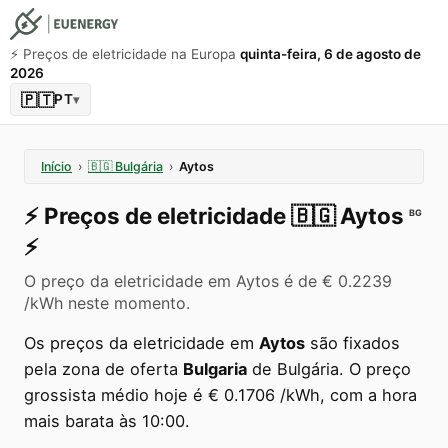
⚡️ Preços de eletricidade na Europa
quinta-feira, 6 de agosto de
2026
🇵🇹
PT
▾
Início
›
🇧🇬
Bulgária
›
Aytos
⚡️
Preços de eletricidade
🇧🇬
Aytos
BG
⚡️
O preço da eletricidade em Aytos é de € 0.2239
/kWh neste momento.
Os preços da eletricidade em
Aytos
são fixados
pela zona de oferta
Bulgaria
de Bulgária. O preço
grossista médio hoje é € 0.1706 /kWh, com a hora
mais barata às 10:00.