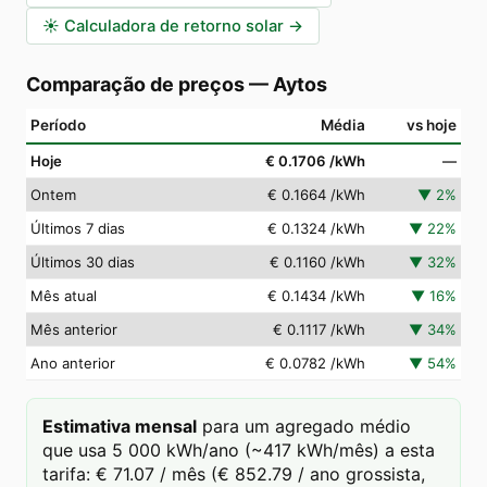
☀️
Calculadora de retorno solar
→
Comparação de preços
—
Aytos
Período
Média
vs hoje
Hoje
€ 0.1706
/kWh
—
Ontem
€ 0.1664
/kWh
▼
2
%
Últimos 7 dias
€ 0.1324
/kWh
▼
22
%
Últimos 30 dias
€ 0.1160
/kWh
▼
32
%
Mês atual
€ 0.1434
/kWh
▼
16
%
Mês anterior
€ 0.1117
/kWh
▼
34
%
Ano anterior
€ 0.0782
/kWh
▼
54
%
Estimativa mensal
para um agregado médio
que usa 5 000 kWh/ano (~417 kWh/mês) a esta
tarifa: € 71.07 / mês (€ 852.79 / ano grossista,