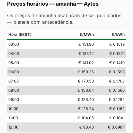
Preços horários — amanhã
—
Aytos
Os preços de amanhã acabaram de ser publicados
— planeie com antecedência.
Hora (EEST)
€/MWh
€/kWh
03
:00
€ 151.90
€ 0.1519
04
:00
€ 137.42
€ 0.1374
05
:00
€ 141.02
€ 0.1410
06
:00
€ 159.26
€ 0.1593
07
:00
€ 170.53
€ 0.1705
08
:00
€ 156.04
€ 0.1560
09
:00
€ 128.40
€ 0.1284
10
:00
€ 116.24
€ 0.1162
11
:00
€ 104.05
€ 0.1041
12
:00
€ 98.43
€ 0.0984