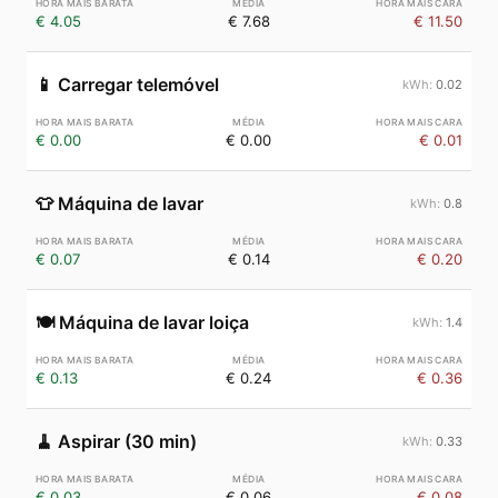
€ 4.05
€ 7.68
€ 11.50
📱
Carregar telemóvel
0.02
€ 0.00
€ 0.00
€ 0.01
👕
Máquina de lavar
0.8
€ 0.07
€ 0.14
€ 0.20
🍽️
Máquina de lavar loiça
1.4
€ 0.13
€ 0.24
€ 0.36
🧹
Aspirar (30 min)
0.33
€ 0.03
€ 0.06
€ 0.08