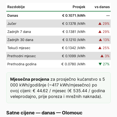
Razdoblje
Prosjek
vs danas
Danas
€ 0.1071
/kWh
—
Jučer
€ 0.1378
/kWh
▲
29
%
Zadnjih 7 dana
€ 0.1381
/kWh
▲
29
%
Zadnjih 30 dana
€ 0.1210
/kWh
▲
13
%
Tekući mjesec
€ 0.1342
/kWh
▲
25
%
Prethodni mjesec
€ 0.1099
/kWh
▲
3
%
Prethodna godina
€ 0.0780
/kWh
▼
27
%
Mjesečna procjena
za prosječno kućanstvo s 5
000 kWh/godišnje (~417 kWh/mjesečno) po
ovoj cijeni: € 44.62 / mjesec (€ 535.44 / godina
veleprodajno, prije poreza i mrežnih naknada).
Satne cijene — danas
—
Olomouc