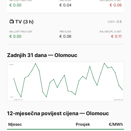
€ 0.00
€ 0.04
€ 0.06
📺
TV (3 h)
0.6
€ 0.00
€ 0.06
€ 0.11
Zadnjih 31 dana
—
Olomouc
€
160
€
78
2026-07-10
2026-08-09
12-mjesečna povijest cijena
—
Olomouc
Mjesec
Prosjek
€/MWh