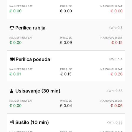
€ 0.00
€ 0.00
€ 0.00
👕
Perilica rublja
0.8
€ 0.00
€ 0.09
€ 0.15
🍽️
Perilica posuđa
1.4
€ 0.01
€ 0.15
€ 0.26
🧹
Usisavanje (30 min)
0.33
€ 0.00
€ 0.04
€ 0.06
💨
Sušilo (10 min)
0.33