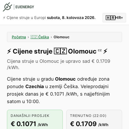
🇭🇷
⚡️ Cijene struje u Europi
subota, 8. kolovoza 2026.
HR
▾
Početna
›
🇨🇿
Češka
›
Olomouc
⚡️
Cijene struje
🇨🇿
Olomouc
⚡️
CZ
Cijena struje u Olomouc je upravo sad € 0.1709
/kWh.
Cijene struje u gradu
Olomouc
određuje zona
ponude
Czechia
u zemlji Češka. Veleprodajni
prosjek danas je € 0.1071 /kWh, s najjeftinijim
satom u 10:00.
DANAŠNJI PROSJEK
TRENUTNO (22:00)
€ 0.1071
€ 0.1709
/kWh
/kWh