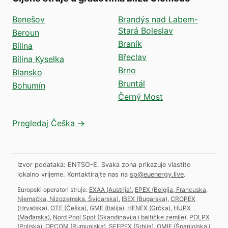
Benešov
Brandýs nad Labem-
Stará Boleslav
Beroun
Braník
Bílina
Břeclav
Bílina Kyselka
Brno
Blansko
Bruntál
Bohumín
Černý Most
Pregledaj Češka →
Izvor podataka: ENTSO-E. Svaka zona prikazuje vlastito
lokalno vrijeme.
Kontaktirajte nas na
sp@euenergy.live
.
Europski operatori struje:
EXAA
(
Austrija
)
,
EPEX
(
Belgija, Francuska,
Njemačka, Nizozemska, Švicarska
)
,
IBEX
(
Bugarska
)
,
CROPEX
(
Hrvatska
)
,
OTE
(
Češka
)
,
GME
(
Italija
)
,
HENEX
(
Grčka
)
,
HUPX
(
Mađarska
)
,
Nord Pool Spot
(
Skandinavija i baltičke zemlje
)
,
POLPX
(
Poljska
)
,
OPCOM
(
Rumunjska
)
,
SEEPEX
(
Srbija
)
,
OMIE
(
Španjolska i