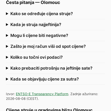
Česta pitanja
—
Olomouc
Kako se određuje cijena struje?
Kada je struja najjeftinija?
Mogu li cijene biti negativne?
Zašto je moj račun viši od spot cijene?
Koliko su točni ovi podaci?
Kako prebaciti potrošnju na jeftinije sate?
Kada se objavljuju cijene za sutra?
Izvor
:
ENTSO-E Transparency Platform
.
Zadnje ažurirano
:
2026-08-08
(
CEST
).
Cijene struje u gradovima blizu Olomouc