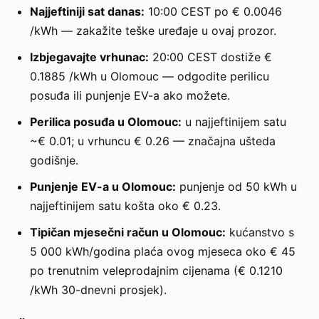
Najjeftiniji sat danas:
10:00 CEST po € 0.0046
/kWh — zakažite teške uređaje u ovaj prozor.
Izbjegavajte vrhunac:
20:00 CEST dostiže €
0.1885 /kWh u Olomouc — odgodite perilicu
posuđa ili punjenje EV-a ako možete.
Perilica posuđa u Olomouc:
u najjeftinijem satu
~€ 0.01; u vrhuncu € 0.26 — značajna ušteda
godišnje.
Punjenje EV-a u Olomouc:
punjenje od 50 kWh u
najjeftinijem satu košta oko € 0.23.
Tipičan mjesečni račun u Olomouc:
kućanstvo s
5 000 kWh/godina plaća ovog mjeseca oko € 45
po trenutnim veleprodajnim cijenama (€ 0.1210
/kWh 30-dnevni prosjek).