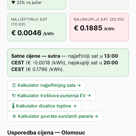
▼ 22% vs jučer
NAJJEFTINIJI SAT
NAJSKUPLJI SAT (20:00)
(10:00)
€ 0.1885
/kWh
€ 0.0046
/kWh
Satne cijene — sutra
—
najjeftiniji sat u
13
:00
CEST
(
€ -0.0018
/kWh),
najskuplji sat u
20
:00
CEST
(
€ 0.1796
/kWh).
⏰
Kalkulator najjeftinijeg sata
→
🔌
Kalkulator troškova punjenja EV
→
🌡️
Kalkulator dizalice topline
→
☀️
Kalkulator povrata sunčanih panela
→
Usporedba cijena
—
Olomouc