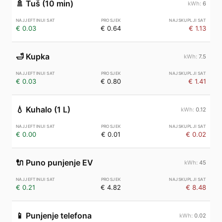
🚿
Tuš (10 min)
6
€ 0.03
€ 0.64
€ 1.13
🛁
Kupka
7.5
€ 0.03
€ 0.80
€ 1.41
💧
Kuhalo (1 L)
0.12
€ 0.00
€ 0.01
€ 0.02
🔌
Puno punjenje EV
45
€ 0.21
€ 4.82
€ 8.48
📱
Punjenje telefona
0.02