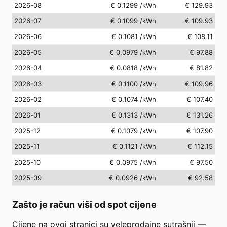
2026-08
€ 0.1299
/kWh
€ 129.93
2026-07
€ 0.1099
/kWh
€ 109.93
2026-06
€ 0.1081
/kWh
€ 108.11
2026-05
€ 0.0979
/kWh
€ 97.88
2026-04
€ 0.0818
/kWh
€ 81.82
2026-03
€ 0.1100
/kWh
€ 109.96
2026-02
€ 0.1074
/kWh
€ 107.40
2026-01
€ 0.1313
/kWh
€ 131.26
2025-12
€ 0.1079
/kWh
€ 107.90
2025-11
€ 0.1121
/kWh
€ 112.15
2025-10
€ 0.0975
/kWh
€ 97.50
2025-09
€ 0.0926
/kWh
€ 92.58
Zašto je račun viši od spot cijene
Cijene na ovoj stranici su veleprodajne sutrašnji —