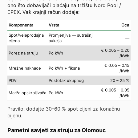
ono što dobavljači plaćaju na tržištu Nord Pool /
EPEX. Vaš krajnji račun dodaje:
Komponenta
Vrsta
Cca
Spot/veleprodajna
Promjenjiva — sutrašnji
—
cijena
aukcija
€ 0.005 – 0.20
Porez na struju
Po kWh
/kWh
€ 0.05 – 0.15
Mrežne naknade
Po kWh + fiksna
/kWh
PDV
Postotak ukupnog
20 – 25 %
€ 0.005 – 0.05
Marža opskrbljivača
Po kWh
/kWh
Pravilo: dodajte 30–60 % spot cijeni za konačnu
cijenu.
Pametni savjeti za struju za Olomouc