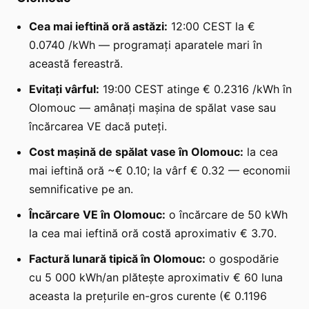
Cea mai ieftină oră astăzi:
12:00 CEST la €
0.0740 /kWh — programați aparatele mari în
această fereastră.
Evitați vârful:
19:00 CEST atinge € 0.2316 /kWh în
Olomouc — amânați mașina de spălat vase sau
încărcarea VE dacă puteți.
Cost mașină de spălat vase în Olomouc:
la cea
mai ieftină oră ~€ 0.10; la vârf € 0.32 — economii
semnificative pe an.
Încărcare VE în Olomouc:
o încărcare de 50 kWh
la cea mai ieftină oră costă aproximativ € 3.70.
Factură lunară tipică în Olomouc:
o gospodărie
cu 5 000 kWh/an plătește aproximativ € 60 luna
aceasta la prețurile en-gros curente (€ 0.1196