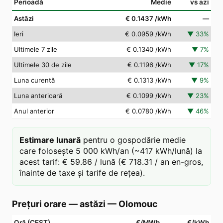
Perioadă
Medie
vs azi
Astăzi
€ 0.1437
/kWh
—
Ieri
€ 0.0959
/kWh
▼
33
%
Ultimele 7 zile
€ 0.1340
/kWh
▼
7
%
Ultimele 30 de zile
€ 0.1196
/kWh
▼
17
%
Luna curentă
€ 0.1313
/kWh
▼
9
%
Luna anterioară
€ 0.1099
/kWh
▼
23
%
Anul anterior
€ 0.0780
/kWh
▼
46
%
Estimare lunară
pentru o gospodărie medie
care folosește 5 000 kWh/an (~417 kWh/lună) la
acest tarif: € 59.86 / lună (€ 718.31 / an en-gros,
înainte de taxe și tarife de rețea).
Prețuri orare — astăzi
—
Olomouc
Oră (CEST)
€/MWh
€/kWh