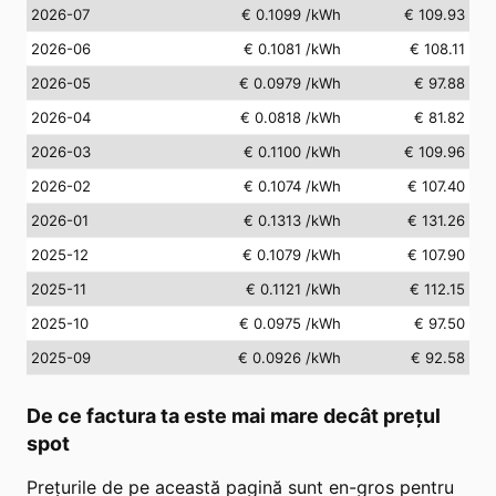
2026-07
€ 0.1099
/kWh
€ 109.93
2026-06
€ 0.1081
/kWh
€ 108.11
2026-05
€ 0.0979
/kWh
€ 97.88
2026-04
€ 0.0818
/kWh
€ 81.82
2026-03
€ 0.1100
/kWh
€ 109.96
2026-02
€ 0.1074
/kWh
€ 107.40
2026-01
€ 0.1313
/kWh
€ 131.26
2025-12
€ 0.1079
/kWh
€ 107.90
2025-11
€ 0.1121
/kWh
€ 112.15
2025-10
€ 0.0975
/kWh
€ 97.50
2025-09
€ 0.0926
/kWh
€ 92.58
De ce factura ta este mai mare decât prețul
spot
Prețurile de pe această pagină sunt en-gros pentru