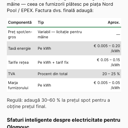
mâine — ceea ce furnizorii plătesc pe piața Nord
Pool / EPEX. Factura dvs. finală adaugă:
Componentă
Tip
Aprox.
Preț spot/en-
Variabil — licitație pentru
—
gros
mâine
€ 0.005 – 0.20
Taxă energie
Pe kWh
/kWh
€ 0.05 – 0.15
Tarife rețea
Pe kWh + tarif fix
/kWh
TVA
Procent din total
20 – 25 %
Marja
€ 0.005 – 0.05
Pe kWh
furnizorului
/kWh
Regulă: adaugă 30–60 % la prețul spot pentru a
obține prețul final.
Sfaturi inteligente despre electricitate pentru
Olomouc