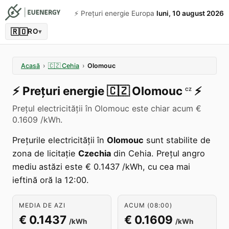
⚡️ Prețuri energie Europa
luni, 10 august 2026
🇷🇴
RO
▾
Acasă
›
🇨🇿
Cehia
›
Olomouc
⚡️
Prețuri energie
🇨🇿
Olomouc
⚡️
CZ
Prețul electricității în Olomouc este chiar acum €
0.1609 /kWh.
Prețurile electricității în
Olomouc
sunt stabilite de
zona de licitație
Czechia
din Cehia. Prețul angro
mediu astăzi este € 0.1437 /kWh, cu cea mai
ieftină oră la 12:00.
MEDIA DE AZI
ACUM (08:00)
€ 0.1437
€ 0.1609
/kWh
/kWh