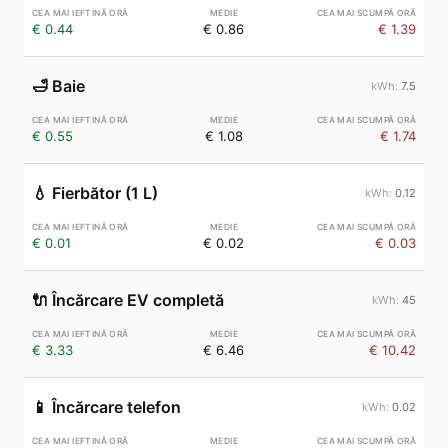
€ 0.44
€ 0.86
€ 1.39
🛁
Baie
7.5
€ 0.55
€ 1.08
€ 1.74
💧
Fierbător (1 L)
0.12
€ 0.01
€ 0.02
€ 0.03
🔌
Încărcare EV completă
45
€ 3.33
€ 6.46
€ 10.42
📱
Încărcare telefon
0.02