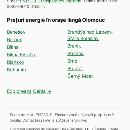
Sursă
:
ENTSO-E Transparency Platform
.
Ultima actualizare
:
2026-08-10
(
CEST
).
Prețuri energie în orașe lângă Olomouc
Benešov
Brandýs nad Labem-
Stará Boleslav
Beroun
Braník
Bílina
Břeclav
Bílina Kyselka
Brno
Blansko
Bruntál
Bohumín
Černý Most
Explorează Cehia →
Sursa datelor: ENTSO-E. Fiecare zonă afișează propria oră
locală.
Contactează-ne la
sp@euenergy.live
.
Operatori europeni de energie:
EXAA
(
Austria
)
,
EPEX
(
Belgia, Franța,