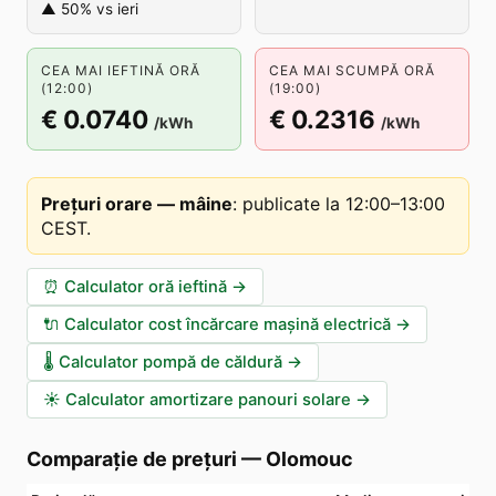
▲ 50% vs ieri
CEA MAI IEFTINĂ ORĂ
CEA MAI SCUMPĂ ORĂ
(12:00)
(19:00)
€ 0.0740
€ 0.2316
/kWh
/kWh
Prețuri orare — mâine
:
publicate la 12:00–13:00
CEST
.
⏰
Calculator oră ieftină
→
🔌
Calculator cost încărcare mașină electrică
→
🌡️
Calculator pompă de căldură
→
☀️
Calculator amortizare panouri solare
→
Comparație de prețuri
—
Olomouc