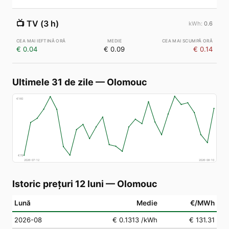
📺
TV (3 h)
0.6
€ 0.04
€ 0.09
€ 0.14
Ultimele 31 de zile
—
Olomouc
€
160
€
78
2026-07-12
2026-08-10
Istoric prețuri 12 luni
—
Olomouc
Lună
Medie
€/MWh
2026-08
€ 0.1313
/kWh
€ 131.31