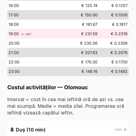
16
:00
€ 125.74
€ 0.1257
17
:00
€ 150.00
€ 0.1500
18
:00
€ 181.67
€ 0.1817
19
:00
€ 231.59
€ 0.2316
← vârf
20
:00
€ 230.56
€ 0.2306
21
:00
€ 207.63
€ 0.2076
22
:00
€ 170.00
€ 0.1700
23
:00
€ 149.16
€ 0.1492
Costul activităților
—
Olomouc
Interval = cost în cea mai ieftină oră de azi vs. cea
mai scumpă. Medie = media zilei. Programarea oră
ieftină vizează capătul ieftin.
🚿
Duș (10 min)
6