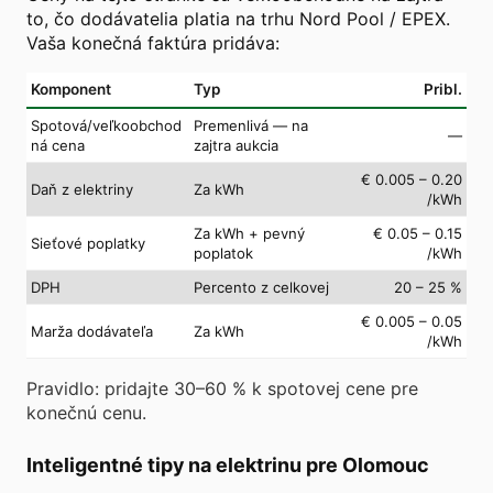
to, čo dodávatelia platia na trhu Nord Pool / EPEX.
Vaša konečná faktúra pridáva:
Komponent
Typ
Pribl.
Spotová/veľkoobchod
Premenlivá — na
—
ná cena
zajtra aukcia
€ 0.005 – 0.20
Daň z elektriny
Za kWh
/kWh
Za kWh + pevný
€ 0.05 – 0.15
Sieťové poplatky
poplatok
/kWh
DPH
Percento z celkovej
20 – 25 %
€ 0.005 – 0.05
Marža dodávateľa
Za kWh
/kWh
Pravidlo: pridajte 30–60 % k spotovej cene pre
konečnú cenu.
Inteligentné tipy na elektrinu pre Olomouc