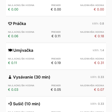
€ 0.00
€ 0.00
€ 0.00
👕
Práčka
0.8
€ 0.06
€ 0.11
€ 0.18
🍽️
Umývačka
1.4
€ 0.11
€ 0.19
€ 0.31
🧹
Vysávanie (30 min)
0.33
€ 0.03
€ 0.05
€ 0.07
💨
Sušič (10 min)
0.33