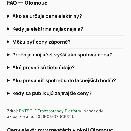
FAQ
—
Olomouc
Ako sa určuje cena elektriny?
Kedy je elektrina najlacnejšia?
Môžu byť ceny záporné?
Prečo je môj účet vyšší ako spotová cena?
Aké presné sú tieto údaje?
Ako presunúť spotrebu do lacnejších hodín?
Kedy sa publikujú zajtrajšie ceny?
Zdroj
:
ENTSO-E Transparency Platform
.
Naposledy
aktualizované
:
2026-08-07
(
CEST
).
Ceny elektriny v mestách v okolí Olomouc