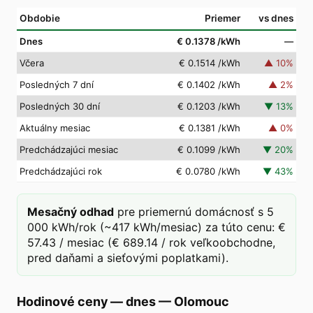
Obdobie
Priemer
vs dnes
Dnes
€ 0.1378
/kWh
—
Včera
€ 0.1514
/kWh
▲
10
%
Posledných 7 dní
€ 0.1402
/kWh
▲
2
%
Posledných 30 dní
€ 0.1203
/kWh
▼
13
%
Aktuálny mesiac
€ 0.1381
/kWh
▲
0
%
Predchádzajúci mesiac
€ 0.1099
/kWh
▼
20
%
Predchádzajúci rok
€ 0.0780
/kWh
▼
43
%
Mesačný odhad
pre priemernú domácnosť s 5
000 kWh/rok (~417 kWh/mesiac) za túto cenu: €
57.43 / mesiac (€ 689.14 / rok veľkoobchodne,
pred daňami a sieťovými poplatkami).
Hodinové ceny — dnes
—
Olomouc