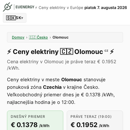
⚡️ Ceny elektriny v Európe
piatok 7. augusta 2026
🇸🇰
SK
▾
Domov
›
🇨🇿
Česko
›
Olomouc
⚡️
Ceny elektriny
🇨🇿
Olomouc
⚡️
CZ
Cena elektriny v Olomouc je práve teraz € 0.1952
/kWh.
Ceny elektriny v meste
Olomouc
stanovuje
ponuková zóna
Czechia
v krajine Česko.
Veľkoobchodný priemer dnes je € 0.1378 /kWh,
najlacnejšia hodina je o 12:00.
DNEŠNÝ PRIEMER
PRÁVE TERAZ (19:00)
€ 0.1378
€ 0.1952
/kWh
/kWh