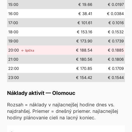
15
:00
€ 19.66
€ 0.0197
16
:00
€ 38.41
€ 0.0384
17
:00
€ 101.61
€ 0.1016
18
:00
€ 153.16
€ 0.1532
19
:00
€ 173.90
€ 0.1739
20
:00
€ 188.54
€ 0.1885
← špička
21
:00
€ 180.56
€ 0.1806
22
:00
€ 170.85
€ 0.1709
23
:00
€ 154.42
€ 0.1544
Náklady aktivít
—
Olomouc
Rozsah = náklady v najlacnejšej hodine dnes vs.
najdrahšej. Priemer = dnešný priemer. najlacnejšej
hodiny plánovanie cieli na lacný koniec.