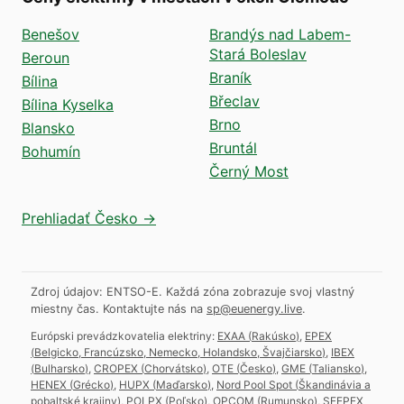
Benešov
Brandýs nad Labem-
Stará Boleslav
Beroun
Braník
Bílina
Břeclav
Bílina Kyselka
Brno
Blansko
Bruntál
Bohumín
Černý Most
Prehliadať Česko →
Zdroj údajov: ENTSO-E. Každá zóna zobrazuje svoj vlastný
miestny čas.
Kontaktujte nás na
sp@euenergy.live
.
Európski prevádzkovatelia elektriny:
EXAA
(
Rakúsko
)
,
EPEX
(
Belgicko, Francúzsko, Nemecko, Holandsko, Švajčiarsko
)
,
IBEX
(
Bulharsko
)
,
CROPEX
(
Chorvátsko
)
,
OTE
(
Česko
)
,
GME
(
Taliansko
)
,
HENEX
(
Grécko
)
,
HUPX
(
Maďarsko
)
,
Nord Pool Spot
(
Škandinávia a
pobaltské krajiny
)
,
POLPX
(
Poľsko
)
,
OPCOM
(
Rumunsko
)
,
SEEPEX