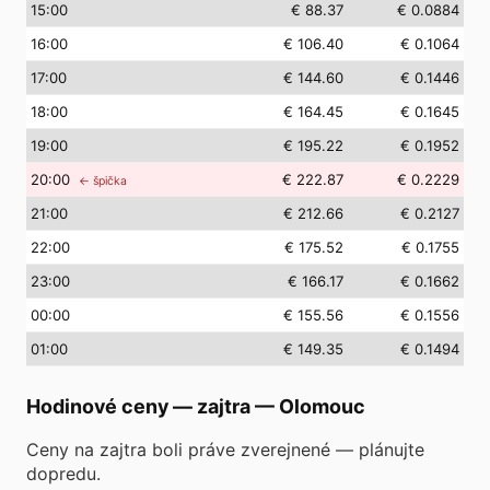
15
:00
€ 88.37
€ 0.0884
16
:00
€ 106.40
€ 0.1064
17
:00
€ 144.60
€ 0.1446
18
:00
€ 164.45
€ 0.1645
19
:00
€ 195.22
€ 0.1952
20
:00
€ 222.87
€ 0.2229
← špička
21
:00
€ 212.66
€ 0.2127
22
:00
€ 175.52
€ 0.1755
23
:00
€ 166.17
€ 0.1662
00
:00
€ 155.56
€ 0.1556
01
:00
€ 149.35
€ 0.1494
Hodinové ceny — zajtra
—
Olomouc
Ceny na zajtra boli práve zverejnené — plánujte
dopredu.