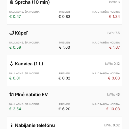
🚿
Sprcha (10 min)
6
€ 0.47
€ 0.83
€ 1.34
🛁
Kúpeľ
7.5
€ 0.59
€ 1.03
€ 1.67
💧
Kanvica (1 L)
0.12
€ 0.01
€ 0.02
€ 0.03
🔌
Plné nabitie EV
45
€ 3.54
€ 6.20
€ 10.03
📱
Nabíjanie telefónu
0.02