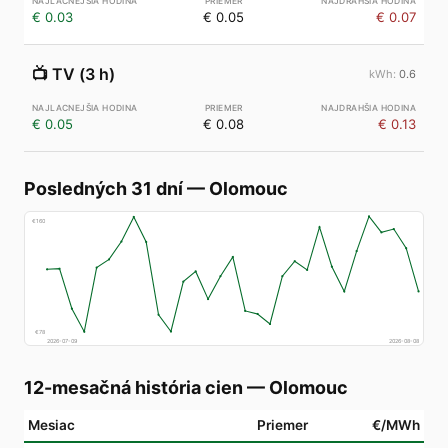
€ 0.03
€ 0.05
€ 0.07
📺
TV (3 h)
0.6
€ 0.05
€ 0.08
€ 0.13
Posledných 31 dní
—
Olomouc
€
160
€
78
2026-07-09
2026-08-08
12-mesačná história cien
—
Olomouc
Mesiac
Priemer
€/MWh