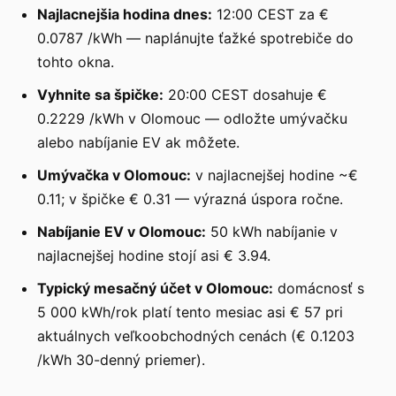
Najlacnejšia hodina dnes:
12:00 CEST za €
0.0787 /kWh — naplánujte ťažké spotrebiče do
tohto okna.
Vyhnite sa špičke:
20:00 CEST dosahuje €
0.2229 /kWh v Olomouc — odložte umývačku
alebo nabíjanie EV ak môžete.
Umývačka v Olomouc:
v najlacnejšej hodine ~€
0.11; v špičke € 0.31 — výrazná úspora ročne.
Nabíjanie EV v Olomouc:
50 kWh nabíjanie v
najlacnejšej hodine stojí asi € 3.94.
Typický mesačný účet v Olomouc:
domácnosť s
5 000 kWh/rok platí tento mesiac asi € 57 pri
aktuálnych veľkoobchodných cenách (€ 0.1203
/kWh 30-denný priemer).