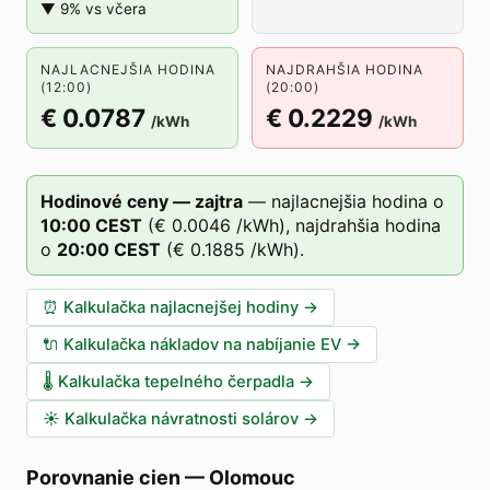
▼ 9% vs včera
NAJLACNEJŠIA HODINA
NAJDRAHŠIA HODINA
(12:00)
(20:00)
€ 0.0787
€ 0.2229
/kWh
/kWh
Hodinové ceny — zajtra
—
najlacnejšia hodina o
10
:00
CEST
(
€ 0.0046
/kWh),
najdrahšia hodina
o
20
:00
CEST
(
€ 0.1885
/kWh).
⏰
Kalkulačka najlacnejšej hodiny
→
🔌
Kalkulačka nákladov na nabíjanie EV
→
🌡️
Kalkulačka tepelného čerpadla
→
☀️
Kalkulačka návratnosti solárov
→
Porovnanie cien
—
Olomouc