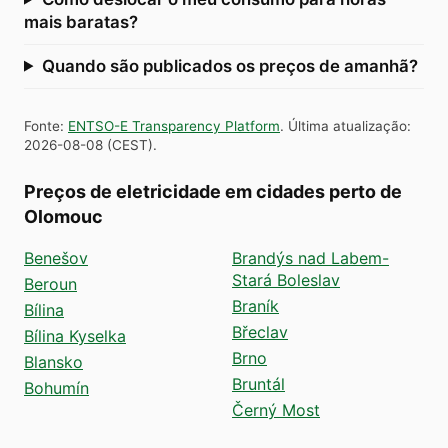
mais baratas?
Quando são publicados os preços de amanhã?
Fonte
:
ENTSO-E Transparency Platform
.
Última atualização
:
2026-08-08
(
CEST
).
Preços de eletricidade em cidades perto de
Olomouc
Benešov
Brandýs nad Labem-
Stará Boleslav
Beroun
Braník
Bílina
Břeclav
Bílina Kyselka
Brno
Blansko
Bruntál
Bohumín
Černý Most