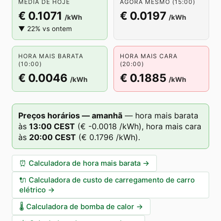
MÉDIA DE HOJE
AGORA MESMO (15:00)
€ 0.1071
€ 0.0197
/kWh
/kWh
▼ 22% vs ontem
HORA MAIS BARATA
HORA MAIS CARA
(10:00)
(20:00)
€ 0.0046
€ 0.1885
/kWh
/kWh
Preços horários — amanhã
—
hora mais barata
às
13
:00
CEST
(
€ -0.0018
/kWh),
hora mais cara
às
20
:00
CEST
(
€ 0.1796
/kWh).
⏰
Calculadora de hora mais barata
→
🔌
Calculadora de custo de carregamento de carro
elétrico
→
🌡️
Calculadora de bomba de calor
→