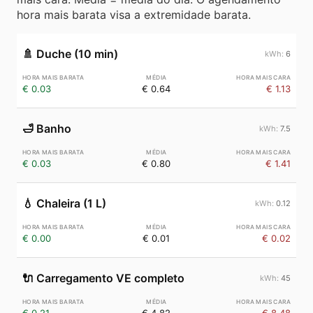
hora mais barata visa a extremidade barata.
🚿
Duche (10 min)
6
€ 0.03
€ 0.64
€ 1.13
🛁
Banho
7.5
€ 0.03
€ 0.80
€ 1.41
💧
Chaleira (1 L)
0.12
€ 0.00
€ 0.01
€ 0.02
🔌
Carregamento VE completo
45