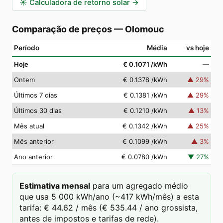
☀️
Calculadora de retorno solar
→
Comparação de preços
—
Olomouc
Período
Média
vs hoje
Hoje
€ 0.1071
/kWh
—
Ontem
€ 0.1378
/kWh
▲
29
%
Últimos 7 dias
€ 0.1381
/kWh
▲
29
%
Últimos 30 dias
€ 0.1210
/kWh
▲
13
%
Mês atual
€ 0.1342
/kWh
▲
25
%
Mês anterior
€ 0.1099
/kWh
▲
3
%
Ano anterior
€ 0.0780
/kWh
▼
27
%
Estimativa mensal
para um agregado médio
que usa 5 000 kWh/ano (~417 kWh/mês) a esta
tarifa: € 44.62 / mês (€ 535.44 / ano grossista,
antes de impostos e tarifas de rede).