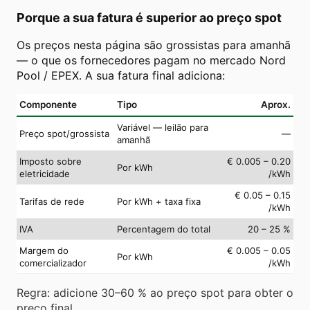
Porque a sua fatura é superior ao preço spot
Os preços nesta página são grossistas para amanhã
— o que os fornecedores pagam no mercado Nord
Pool / EPEX. A sua fatura final adiciona:
Componente
Tipo
Aprox.
Variável — leilão para
Preço spot/grossista
—
amanhã
Imposto sobre
€ 0.005 – 0.20
Por kWh
eletricidade
/kWh
€ 0.05 – 0.15
Tarifas de rede
Por kWh + taxa fixa
/kWh
IVA
Percentagem do total
20 – 25 %
Margem do
€ 0.005 – 0.05
Por kWh
comercializador
/kWh
Regra: adicione 30–60 % ao preço spot para obter o
preço final.