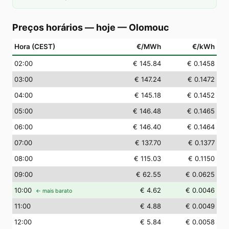
Preços horários — hoje
—
Olomouc
Hora (CEST)
€/MWh
€/kWh
02
:00
€ 145.84
€ 0.1458
03
:00
€ 147.24
€ 0.1472
04
:00
€ 145.18
€ 0.1452
05
:00
€ 146.48
€ 0.1465
06
:00
€ 146.40
€ 0.1464
07
:00
€ 137.70
€ 0.1377
08
:00
€ 115.03
€ 0.1150
09
:00
€ 62.55
€ 0.0625
10
:00
€ 4.62
€ 0.0046
← mais barato
11
:00
€ 4.88
€ 0.0049
12
:00
€ 5.84
€ 0.0058