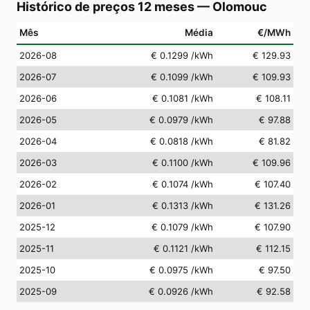
Histórico de preços 12 meses
—
Olomouc
Mês
Média
€/MWh
2026-08
€ 0.1299
/kWh
€ 129.93
2026-07
€ 0.1099
/kWh
€ 109.93
2026-06
€ 0.1081
/kWh
€ 108.11
2026-05
€ 0.0979
/kWh
€ 97.88
2026-04
€ 0.0818
/kWh
€ 81.82
2026-03
€ 0.1100
/kWh
€ 109.96
2026-02
€ 0.1074
/kWh
€ 107.40
2026-01
€ 0.1313
/kWh
€ 131.26
2025-12
€ 0.1079
/kWh
€ 107.90
2025-11
€ 0.1121
/kWh
€ 112.15
2025-10
€ 0.0975
/kWh
€ 97.50
2025-09
€ 0.0926
/kWh
€ 92.58