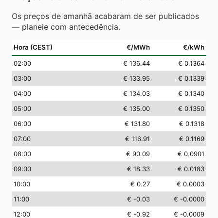
Os preços de amanhã acabaram de ser publicados
— planeie com antecedência.
Hora (CEST)
€/MWh
€/kWh
02
:00
€ 136.44
€ 0.1364
03
:00
€ 133.95
€ 0.1339
04
:00
€ 134.03
€ 0.1340
05
:00
€ 135.00
€ 0.1350
06
:00
€ 131.80
€ 0.1318
07
:00
€ 116.91
€ 0.1169
08
:00
€ 90.09
€ 0.0901
09
:00
€ 18.33
€ 0.0183
10
:00
€ 0.27
€ 0.0003
11
:00
€ -0.03
€ -0.0000
12
:00
€ -0.92
€ -0.0009