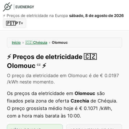
⚡️ Preços de eletricidade na Europa
sábado, 8 de agosto de 2026
🇵🇹
PT
▾
Início
›
🇨🇿
Chéquia
›
Olomouc
⚡️
Preços de eletricidade
🇨🇿
Olomouc
⚡️
CZ
O preço da eletricidade em Olomouc é de € 0.0197
/kWh neste momento.
Os preços da eletricidade em
Olomouc
são
fixados pela zona de oferta
Czechia
de Chéquia.
O preço grossista médio hoje é € 0.1071 /kWh,
com a hora mais barata às 10:00.