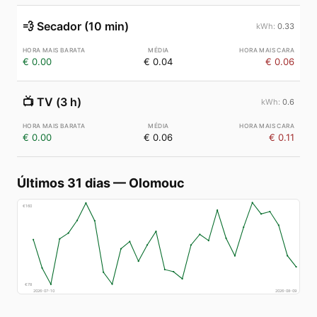
💨
Secador (10 min)
0.33
€ 0.00
€ 0.04
€ 0.06
📺
TV (3 h)
0.6
€ 0.00
€ 0.06
€ 0.11
Últimos 31 dias
—
Olomouc
€
160
€
78
2026-07-10
2026-08-09