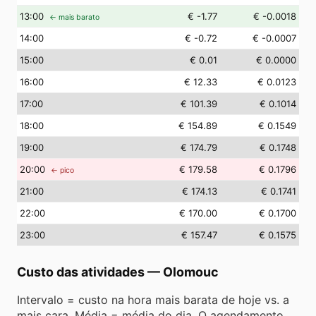
13
:00
€ -1.77
€ -0.0018
← mais barato
14
:00
€ -0.72
€ -0.0007
15
:00
€ 0.01
€ 0.0000
16
:00
€ 12.33
€ 0.0123
17
:00
€ 101.39
€ 0.1014
18
:00
€ 154.89
€ 0.1549
19
:00
€ 174.79
€ 0.1748
20
:00
€ 179.58
€ 0.1796
← pico
21
:00
€ 174.13
€ 0.1741
22
:00
€ 170.00
€ 0.1700
23
:00
€ 157.47
€ 0.1575
Custo das atividades
—
Olomouc
Intervalo = custo na hora mais barata de hoje vs. a
mais cara. Média = média do dia. O agendamento