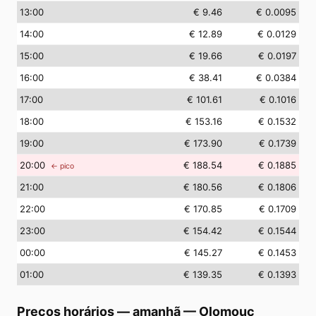
13
:00
€ 9.46
€ 0.0095
14
:00
€ 12.89
€ 0.0129
15
:00
€ 19.66
€ 0.0197
16
:00
€ 38.41
€ 0.0384
17
:00
€ 101.61
€ 0.1016
18
:00
€ 153.16
€ 0.1532
19
:00
€ 173.90
€ 0.1739
20
:00
€ 188.54
€ 0.1885
← pico
21
:00
€ 180.56
€ 0.1806
22
:00
€ 170.85
€ 0.1709
23
:00
€ 154.42
€ 0.1544
00
:00
€ 145.27
€ 0.1453
01
:00
€ 139.35
€ 0.1393
Preços horários — amanhã
—
Olomouc