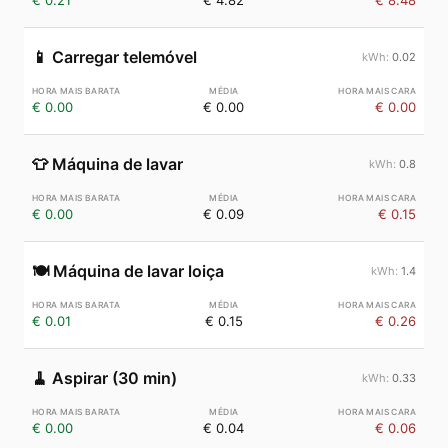
€ 0.21
€ 4.82
€ 8.48
📱
Carregar telemóvel
0.02
€ 0.00
€ 0.00
€ 0.00
👕
Máquina de lavar
0.8
€ 0.00
€ 0.09
€ 0.15
🍽️
Máquina de lavar loiça
1.4
€ 0.01
€ 0.15
€ 0.26
🧹
Aspirar (30 min)
0.33
€ 0.00
€ 0.04
€ 0.06