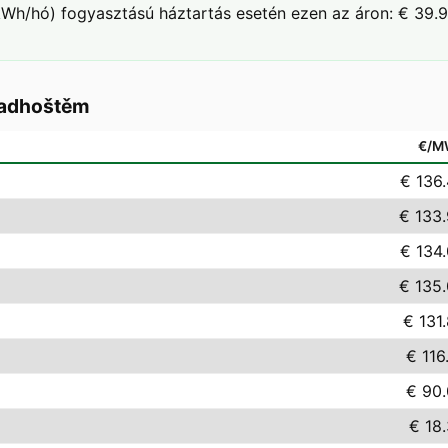
Wh/hó) fogyasztású háztartás esetén ezen az áron: € 39.9
Radhoštěm
€/M
€ 136
€ 133
€ 134
€ 135
€ 131
€ 116
€ 90
€ 18