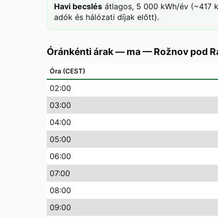
Havi becslés
átlagos, 5 000 kWh/év (~417 k
adók és hálózati díjak előtt).
Óránkénti árak — ma
—
Rožnov pod 
Óra (CEST)
02
:00
03
:00
04
:00
05
:00
06
:00
07
:00
08
:00
09
:00