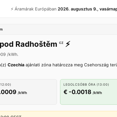
⚡️ Áramárak Európában
2026. augusztus 9., vasárna
ěm
 pod Radhoštěm
⚡️
CZ
009 /kWh.
a(z)
Czechia
ajánlati zóna határozza meg Csehország terü
12:00)
LEGOLCSÓBB ÓRA (13:00)
0.0009
€ -0.0018
/kWh
/kWh