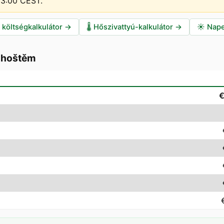
–13:00 CEST
.
i költségkalkulátor
→
🌡️
Hőszivattyú-kalkulátor
→
☀️
Nape
dhoštěm
€