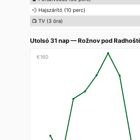
💨
Hajszárító (10 perc)
📺
TV (3 óra)
Utolsó 31 nap
—
Rožnov pod Radhoš
€
160