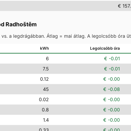
€ 157
od Radhoštěm
vs. a legdrágábban. Átlag = mai átlag. A legolcsóbb óra ü
kWh
Legolcsóbb óra
6
€ -0.01
7.5
€ -0.01
0.12
€ -0.00
45
€ -0.08
0.02
€ -0.00
0.8
€ -0.00
1.4
€ -0.00
0.33
€ -0.00