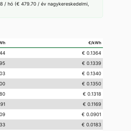
8 / hó (€ 479.70 / év nagykereskedelmi,
Wh
€/kWh
.44
€ 0.1364
.95
€ 0.1339
.03
€ 0.1340
.00
€ 0.1350
.80
€ 0.1318
.91
€ 0.1169
.09
€ 0.0901
.33
€ 0.0183