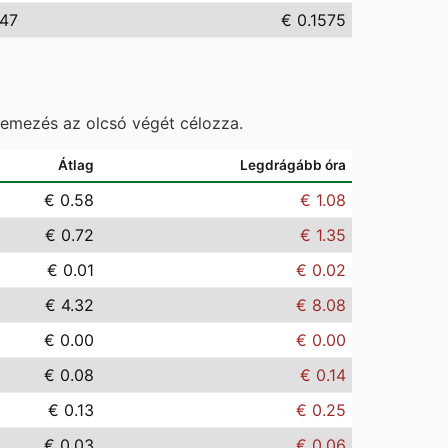
.47
€ 0.1575
temezés az olcsó végét célozza.
Átlag
Legdrágább óra
€ 0.58
€ 1.08
€ 0.72
€ 1.35
€ 0.01
€ 0.02
€ 4.32
€ 8.08
€ 0.00
€ 0.00
€ 0.08
€ 0.14
€ 0.13
€ 0.25
€ 0.03
€ 0.06