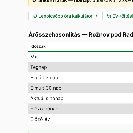
Óránkénti árak — holnap
:
publikálva 12:00
⏰
Legolcsóbb óra kalkulátor
→
🔌
EV-töltés
Árösszehasonlítás
—
Rožnov pod Ra
Időszak
Ma
Tegnap
Elmúlt 7 nap
Elmúlt 30 nap
Aktuális hónap
Előző hónap
Előző év