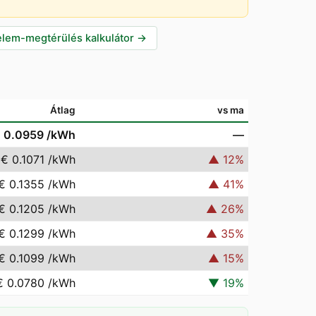
lem-megtérülés kalkulátor
→
Átlag
vs ma
 0.0959
/kWh
—
€ 0.1071
/kWh
▲
12
%
€ 0.1355
/kWh
▲
41
%
€ 0.1205
/kWh
▲
26
%
€ 0.1299
/kWh
▲
35
%
€ 0.1099
/kWh
▲
15
%
€ 0.0780
/kWh
▼
19
%