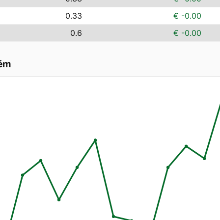
0.33
€ -0.00
0.6
€ -0.00
těm