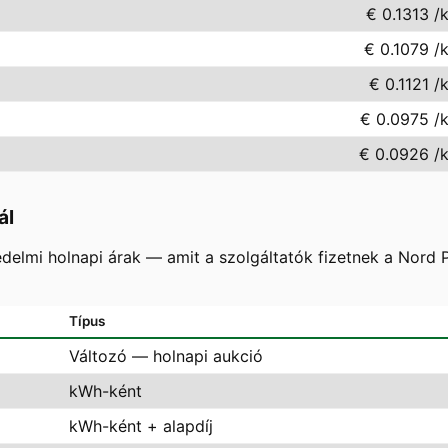
€ 0.1313
/
€ 0.1079
/
€ 0.1121
/
€ 0.0975
/
€ 0.0926
/
ál
delmi holnapi árak — amit a szolgáltatók fizetnek a Nord
Típus
Változó — holnapi aukció
kWh-ként
kWh-ként + alapdíj