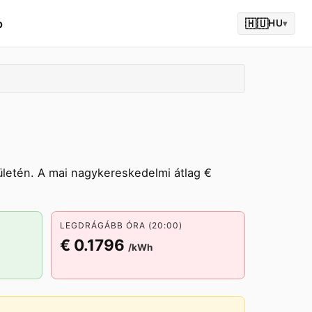
p
🇭🇺
HU
▾
letén. A mai nagykereskedelmi átlag €
LEGDRÁGÁBB ÓRA (20:00)
€ 0.1796
/kWh