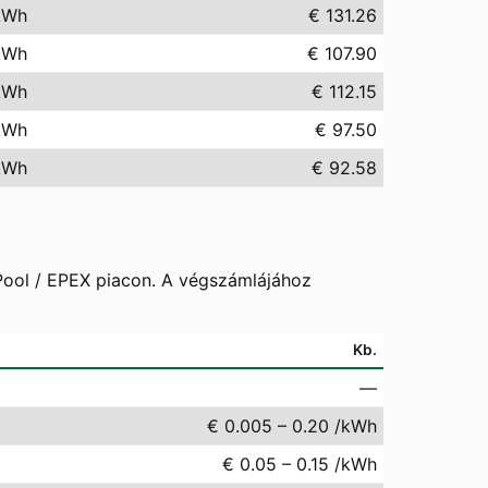
kWh
€ 131.26
kWh
€ 107.90
kWh
€ 112.15
kWh
€ 97.50
kWh
€ 92.58
 Pool / EPEX piacon. A végszámlájához
Kb.
—
€ 0.005 – 0.20 /kWh
€ 0.05 – 0.15 /kWh