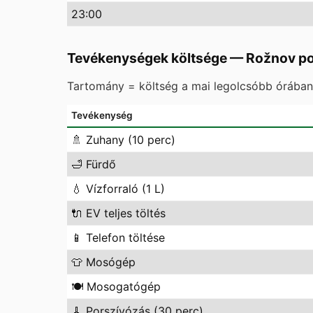
23
:00
Tevékenységek költsége
—
Rožnov p
Tartomány = költség a mai legolcsóbb órában 
Tevékenység
🚿
Zuhany (10 perc)
🛁
Fürdő
💧
Vízforraló (1 L)
🔌
EV teljes töltés
📱
Telefon töltése
👕
Mosógép
🍽️
Mosogatógép
🧹
Porszívózás (30 perc)