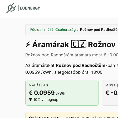
Főoldal
›
🇨🇿
Csehország
›
Rožnov pod Radhošt
⚡️
Áramárak
🇨🇿
Rožnov
Rožnov pod Radhoštěm áramára most € -0.0
Az áramárakat
Rožnov pod Radhoštěm
-ban 
0.0959 /kWh, a legolcsóbb óra: 13:00.
MAI ÁTLAG
MOST (
€ 0.0959
€ -
/kWh
▼ 10% vs tegnap