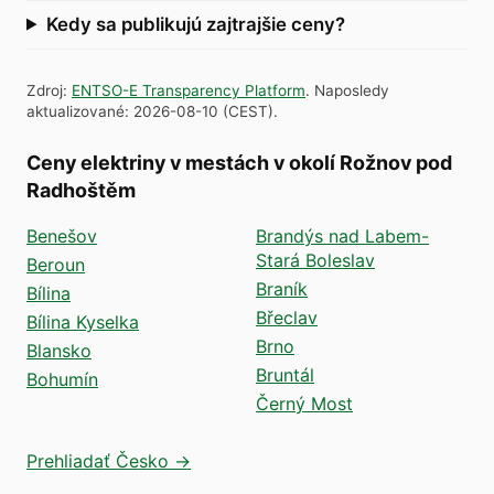
Kedy sa publikujú zajtrajšie ceny?
Zdroj
:
ENTSO-E Transparency Platform
.
Naposledy
aktualizované
:
2026-08-10
(
CEST
).
Ceny elektriny v mestách v okolí Rožnov pod
Radhoštěm
Benešov
Brandýs nad Labem-
Stará Boleslav
Beroun
Braník
Bílina
Břeclav
Bílina Kyselka
Brno
Blansko
Bruntál
Bohumín
Černý Most
Prehliadať Česko →