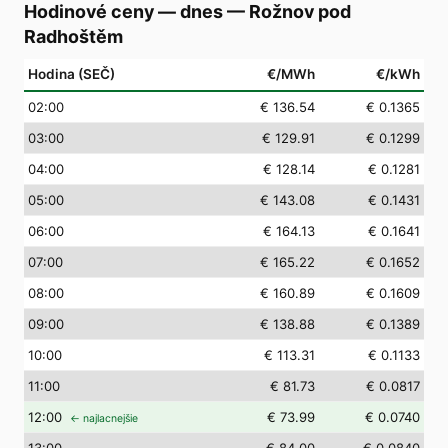
Hodinové ceny — dnes
—
Rožnov pod
Radhoštěm
Hodina (SEČ)
€/MWh
€/kWh
02
:00
€ 136.54
€ 0.1365
03
:00
€ 129.91
€ 0.1299
04
:00
€ 128.14
€ 0.1281
05
:00
€ 143.08
€ 0.1431
06
:00
€ 164.13
€ 0.1641
07
:00
€ 165.22
€ 0.1652
08
:00
€ 160.89
€ 0.1609
09
:00
€ 138.88
€ 0.1389
10
:00
€ 113.31
€ 0.1133
11
:00
€ 81.73
€ 0.0817
12
:00
€ 73.99
€ 0.0740
← najlacnejšie