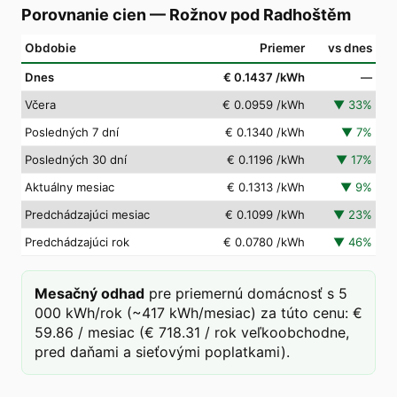
Porovnanie cien
—
Rožnov pod Radhoštěm
Obdobie
Priemer
vs dnes
Dnes
€ 0.1437
/kWh
—
Včera
€ 0.0959
/kWh
▼
33
%
Posledných 7 dní
€ 0.1340
/kWh
▼
7
%
Posledných 30 dní
€ 0.1196
/kWh
▼
17
%
Aktuálny mesiac
€ 0.1313
/kWh
▼
9
%
Predchádzajúci mesiac
€ 0.1099
/kWh
▼
23
%
Predchádzajúci rok
€ 0.0780
/kWh
▼
46
%
Mesačný odhad
pre priemernú domácnosť s 5
000 kWh/rok (~417 kWh/mesiac) za túto cenu: €
59.86 / mesiac (€ 718.31 / rok veľkoobchodne,
pred daňami a sieťovými poplatkami).