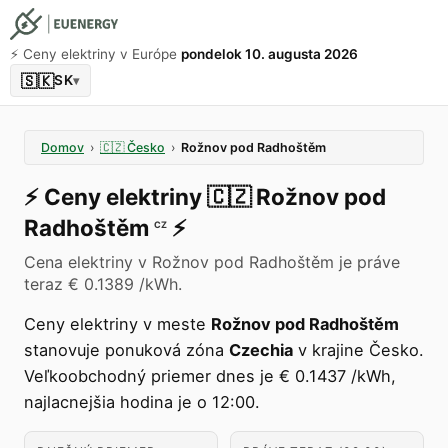
⚡️ Ceny elektriny v Európe
pondelok 10. augusta 2026
🇸🇰
SK
▾
Domov
›
🇨🇿
Česko
›
Rožnov pod Radhoštěm
⚡️
Ceny elektriny
🇨🇿
Rožnov pod
Radhoštěm
⚡️
CZ
Cena elektriny v Rožnov pod Radhoštěm je práve
teraz € 0.1389 /kWh.
Ceny elektriny v meste
Rožnov pod Radhoštěm
stanovuje ponuková zóna
Czechia
v krajine Česko.
Veľkoobchodný priemer dnes je € 0.1437 /kWh,
najlacnejšia hodina je o 12:00.