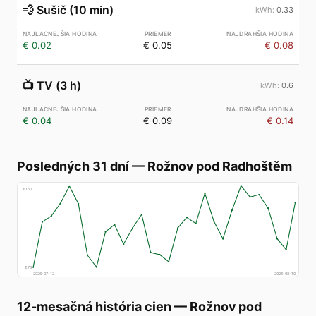
💨
Sušič (10 min)
0.33
€ 0.02
€ 0.05
€ 0.08
📺
TV (3 h)
0.6
€ 0.04
€ 0.09
€ 0.14
Posledných 31 dní
—
Rožnov pod Radhoštěm
€
160
€
78
2026-07-12
2026-08-10
12-mesačná história cien
—
Rožnov pod