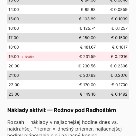
13
:00
€ 84.00
€ 0.0840
14
:00
€ 85.88
€ 0.0859
15
:00
€ 103.89
€ 0.1039
16
:00
€ 125.74
€ 0.1257
17
:00
€ 150.00
€ 0.1500
18
:00
€ 181.67
€ 0.1817
19
:00
€ 231.59
€ 0.2316
← špička
20
:00
€ 230.56
€ 0.2306
21
:00
€ 207.63
€ 0.2076
22
:00
€ 170.00
€ 0.1700
23
:00
€ 149.16
€ 0.1492
Náklady aktivít
—
Rožnov pod Radhoštěm
Rozsah = náklady v najlacnejšej hodine dnes vs.
najdrahšej. Priemer = dnešný priemer. najlacnejšej
hodiny plánovanie cieli na lacný koniec.