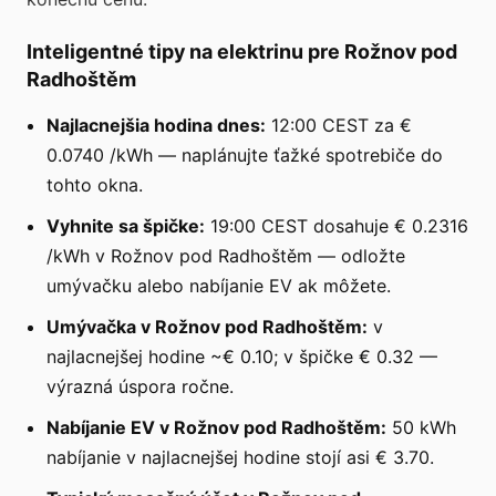
Inteligentné tipy na elektrinu pre Rožnov pod
Radhoštěm
Najlacnejšia hodina dnes:
12:00 CEST za €
0.0740 /kWh — naplánujte ťažké spotrebiče do
tohto okna.
Vyhnite sa špičke:
19:00 CEST dosahuje € 0.2316
/kWh v Rožnov pod Radhoštěm — odložte
umývačku alebo nabíjanie EV ak môžete.
Umývačka v Rožnov pod Radhoštěm:
v
najlacnejšej hodine ~€ 0.10; v špičke € 0.32 —
výrazná úspora ročne.
Nabíjanie EV v Rožnov pod Radhoštěm:
50 kWh
nabíjanie v najlacnejšej hodine stojí asi € 3.70.