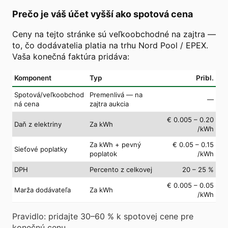
Prečo je váš účet vyšší ako spotová cena
Ceny na tejto stránke sú veľkoobchodné na zajtra —
to, čo dodávatelia platia na trhu Nord Pool / EPEX.
Vaša konečná faktúra pridáva:
Komponent
Typ
Pribl.
Spotová/veľkoobchod
Premenlivá — na
—
ná cena
zajtra aukcia
€ 0.005 – 0.20
Daň z elektriny
Za kWh
/kWh
Za kWh + pevný
€ 0.05 – 0.15
Sieťové poplatky
poplatok
/kWh
DPH
Percento z celkovej
20 – 25 %
€ 0.005 – 0.05
Marža dodávateľa
Za kWh
/kWh
Pravidlo: pridajte 30–60 % k spotovej cene pre
konečnú cenu.