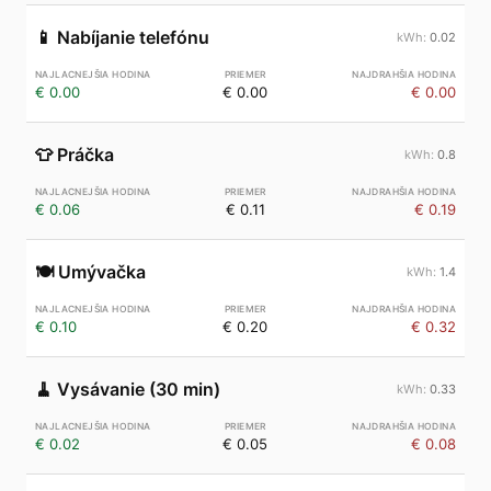
📱
Nabíjanie telefónu
0.02
€ 0.00
€ 0.00
€ 0.00
👕
Práčka
0.8
€ 0.06
€ 0.11
€ 0.19
🍽️
Umývačka
1.4
€ 0.10
€ 0.20
€ 0.32
🧹
Vysávanie (30 min)
0.33
€ 0.02
€ 0.05
€ 0.08