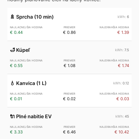
🚿
Sprcha (10 min)
6
€ 0.44
€ 0.86
€ 1.39
🛁
Kúpeľ
7.5
€ 0.55
€ 1.08
€ 1.74
💧
Kanvica (1 L)
0.12
€ 0.01
€ 0.02
€ 0.03
🔌
Plné nabitie EV
45
€ 3.33
€ 6.46
€ 10.42