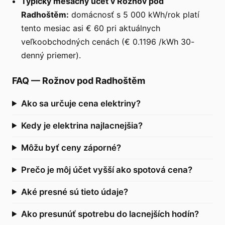
Typický mesačný účet v Rožnov pod
Radhoštěm:
domácnosť s 5 000 kWh/rok platí
tento mesiac asi € 60 pri aktuálnych
veľkoobchodných cenách (€ 0.1196 /kWh 30-
denný priemer).
FAQ
—
Rožnov pod Radhoštěm
Ako sa určuje cena elektriny?
Kedy je elektrina najlacnejšia?
Môžu byť ceny záporné?
Prečo je môj účet vyšší ako spotová cena?
Aké presné sú tieto údaje?
Ako presunúť spotrebu do lacnejších hodín?