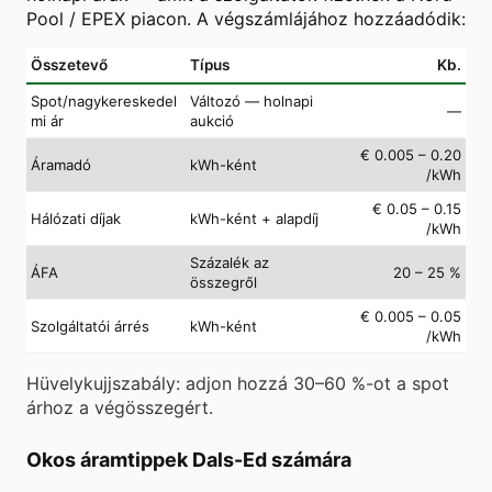
Pool / EPEX piacon. A végszámlájához hozzáadódik:
Összetevő
Típus
Kb.
Spot/nagykereskedel
Változó — holnapi
—
mi ár
aukció
€ 0.005 – 0.20
Áramadó
kWh-ként
/kWh
€ 0.05 – 0.15
Hálózati díjak
kWh-ként + alapdíj
/kWh
Százalék az
ÁFA
20 – 25 %
összegről
€ 0.005 – 0.05
Szolgáltatói árrés
kWh-ként
/kWh
Hüvelykujjszabály: adjon hozzá 30–60 %-ot a spot
árhoz a végösszegért.
Okos áramtippek Dals-Ed számára