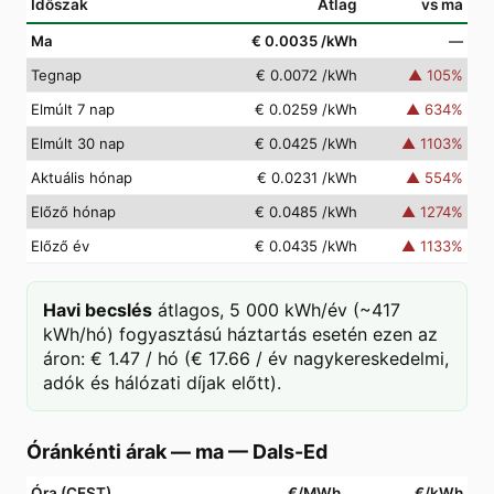
Időszak
Átlag
vs ma
Ma
€ 0.0035
/kWh
—
Tegnap
€ 0.0072
/kWh
▲
105
%
Elmúlt 7 nap
€ 0.0259
/kWh
▲
634
%
Elmúlt 30 nap
€ 0.0425
/kWh
▲
1103
%
Aktuális hónap
€ 0.0231
/kWh
▲
554
%
Előző hónap
€ 0.0485
/kWh
▲
1274
%
Előző év
€ 0.0435
/kWh
▲
1133
%
Havi becslés
átlagos, 5 000 kWh/év (~417
kWh/hó) fogyasztású háztartás esetén ezen az
áron: € 1.47 / hó (€ 17.66 / év nagykereskedelmi,
adók és hálózati díjak előtt).
Óránkénti árak — ma
—
Dals-Ed
Óra (CEST)
€/MWh
€/kWh