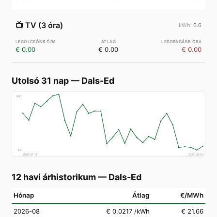
📺
TV (3 óra)
0.6
€ 0.00
€ 0.00
€ 0.00
Utolsó 31 nap
—
Dals-Ed
€
83
€
4
2026-07-11
2026-08-10
12 havi árhistorikum
—
Dals-Ed
Hónap
Átlag
€/MWh
2026-08
€ 0.0217
/kWh
€ 21.66