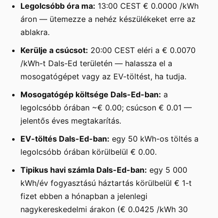
Legolcsóbb óra ma:
13:00 CEST € 0.0000 /kWh
áron — ütemezze a nehéz készülékeket erre az
ablakra.
Kerülje a csúcsot:
20:00 CEST eléri a € 0.0070
/kWh-t Dals-Ed területén — halassza el a
mosogatógépet vagy az EV-töltést, ha tudja.
Mosogatógép költsége Dals-Ed-ban:
a
legolcsóbb órában ~€ 0.00; csúcson € 0.01 —
jelentős éves megtakarítás.
EV-töltés Dals-Ed-ban:
egy 50 kWh-os töltés a
legolcsóbb órában körülbelül € 0.00.
Tipikus havi számla Dals-Ed-ban:
egy 5 000
kWh/év fogyasztású háztartás körülbelül € 1-t
fizet ebben a hónapban a jelenlegi
nagykereskedelmi árakon (€ 0.0425 /kWh 30