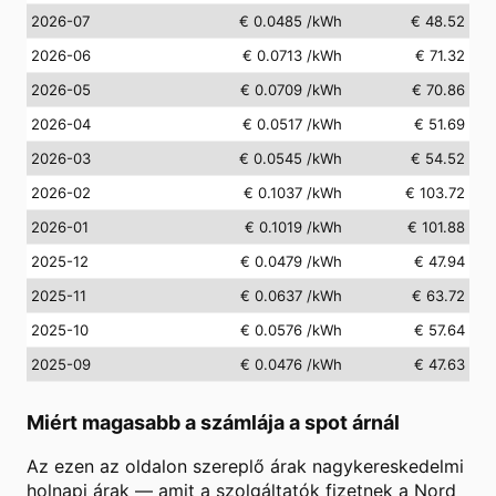
2026-07
€ 0.0485
/kWh
€ 48.52
2026-06
€ 0.0713
/kWh
€ 71.32
2026-05
€ 0.0709
/kWh
€ 70.86
2026-04
€ 0.0517
/kWh
€ 51.69
2026-03
€ 0.0545
/kWh
€ 54.52
2026-02
€ 0.1037
/kWh
€ 103.72
2026-01
€ 0.1019
/kWh
€ 101.88
2025-12
€ 0.0479
/kWh
€ 47.94
2025-11
€ 0.0637
/kWh
€ 63.72
2025-10
€ 0.0576
/kWh
€ 57.64
2025-09
€ 0.0476
/kWh
€ 47.63
Miért magasabb a számlája a spot árnál
Az ezen az oldalon szereplő árak nagykereskedelmi
holnapi árak — amit a szolgáltatók fizetnek a Nord