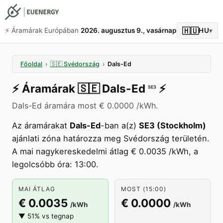
🇭🇺
⚡️ Áramárak Európában
2026. augusztus 9., vasárnap
HU
▾
Főoldal
›
🇸🇪
Svédország
›
Dals-Ed
⚡️
Áramárak
🇸🇪
Dals-Ed
⚡️
SE3
Dals-Ed áramára most € 0.0000 /kWh.
Az áramárakat
Dals-Ed
-ban a(z)
SE3 (Stockholm)
ajánlati zóna határozza meg Svédország területén.
A mai nagykereskedelmi átlag € 0.0035 /kWh, a
legolcsóbb óra: 13:00.
MAI ÁTLAG
MOST (15:00)
€ 0.0035
€ 0.0000
/kWh
/kWh
▼ 51% vs tegnap