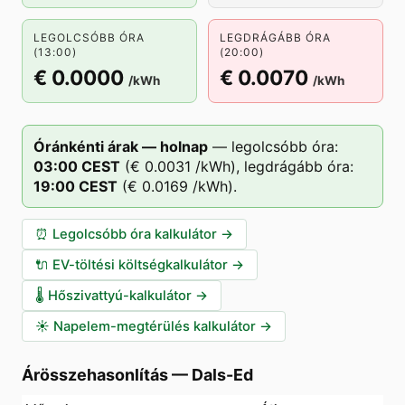
LEGOLCSÓBB ÓRA
LEGDRÁGÁBB ÓRA
(13:00)
(20:00)
€ 0.0000
€ 0.0070
/kWh
/kWh
Óránkénti árak — holnap
—
legolcsóbb óra:
03
:00
CEST
(
€ 0.0031
/kWh),
legdrágább óra:
19
:00
CEST
(
€ 0.0169
/kWh).
⏰
Legolcsóbb óra kalkulátor
→
🔌
EV-töltési költségkalkulátor
→
🌡️
Hőszivattyú-kalkulátor
→
☀️
Napelem-megtérülés kalkulátor
→
Árösszehasonlítás
—
Dals-Ed