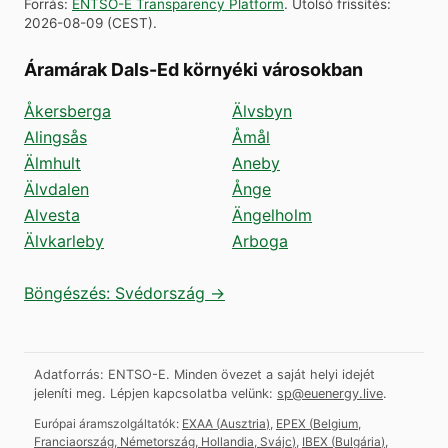
Forrás
:
ENTSO-E Transparency Platform
.
Utolsó frissítés
:
2026-08-09
(
CEST
).
Áramárak Dals-Ed környéki városokban
Åkersberga
Älvsbyn
Alingsås
Åmål
Älmhult
Aneby
Älvdalen
Ånge
Alvesta
Ängelholm
Älvkarleby
Arboga
Böngészés: Svédország →
Adatforrás: ENTSO-E. Minden övezet a saját helyi idejét
jeleníti meg.
Lépjen kapcsolatba velünk:
sp@euenergy.live
.
Európai áramszolgáltatók:
EXAA
(
Ausztria
)
,
EPEX
(
Belgium,
Franciaország, Németország, Hollandia, Svájc
)
,
IBEX
(
Bulgária
)
,