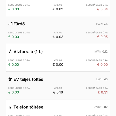
€ 0.00
€ 0.02
€ 0.04
🛁
Fürdő
7.5
€ 0.00
€ 0.03
€ 0.05
💧
Vízforraló (1 L)
0.12
€ 0.00
€ 0.00
€ 0.00
🔌
EV teljes töltés
45
€ 0.00
€ 0.16
€ 0.31
📱
Telefon töltése
0.02