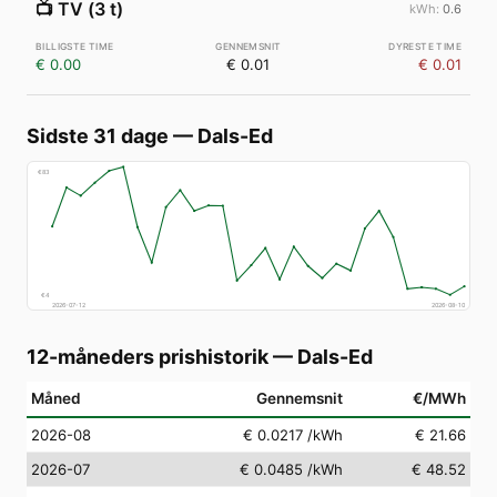
📺
TV (3 t)
0.6
€ 0.00
€ 0.01
€ 0.01
Sidste 31 dage
—
Dals-Ed
€
83
€
4
2026-07-12
2026-08-10
12-måneders prishistorik
—
Dals-Ed
Måned
Gennemsnit
€/MWh
2026-08
€ 0.0217
/kWh
€ 21.66
2026-07
€ 0.0485
/kWh
€ 48.52