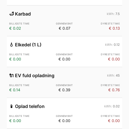
🛁
Karbad
7.5
€ 0.02
€ 0.07
€ 0.13
💧
Elkedel (1 L)
0.12
€ 0.00
€ 0.00
€ 0.00
🔌
EV fuld opladning
45
€ 0.14
€ 0.39
€ 0.76
📱
Oplad telefon
0.02
€ 0.00
€ 0.00
€ 0.00