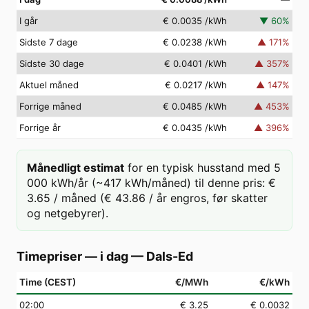
I går
€ 0.0035
/kWh
▼
60
%
Sidste 7 dage
€ 0.0238
/kWh
▲
171
%
Sidste 30 dage
€ 0.0401
/kWh
▲
357
%
Aktuel måned
€ 0.0217
/kWh
▲
147
%
Forrige måned
€ 0.0485
/kWh
▲
453
%
Forrige år
€ 0.0435
/kWh
▲
396
%
Månedligt estimat
for en typisk husstand med 5
000 kWh/år (~417 kWh/måned) til denne pris: €
3.65 / måned (€ 43.86 / år engros, før skatter
og netgebyrer).
Timepriser — i dag
—
Dals-Ed
Time (CEST)
€/MWh
€/kWh
02
:00
€ 3.25
€ 0.0032