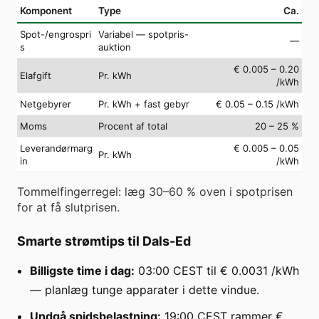
Komponent
Type
Ca.
Spot-/engrospri
Variabel — spotpris-
—
s
auktion
€ 0.005 – 0.20
Elafgift
Pr. kWh
/kWh
Netgebyrer
Pr. kWh + fast gebyr
€ 0.05 – 0.15 /kWh
Moms
Procent af total
20 – 25 %
Leverandørmarg
€ 0.005 – 0.05
Pr. kWh
in
/kWh
Tommelfingerregel: læg 30–60 % oven i spotprisen
for at få slutprisen.
Smarte strømtips til Dals-Ed
Billigste time i dag:
03:00 CEST til € 0.0031 /kWh
— planlæg tunge apparater i dette vindue.
Undgå spidsbelastning:
19:00 CEST rammer €