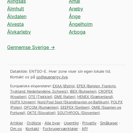
Alingsås
Åmål
Älmhult
Aneby
Älvdalen
Ånge
Alvesta
Ängelholm
Älvkarleby
Arboga
Gennemse Sverige →
Datakilde: ENTSO-E. Hver zone viser sin egen lokale tid.
Kontakt os på
sp@euenergy.live
.
Europæiske eloperatører:
EXAA
(
Østrig
)
,
EPEX
(
Belgien, Frankrig,
Tyskland, Nederlandene, Schweiz
)
,
IBEX
(
Bulgarien
)
,
CROPEX
(
Kroatien
)
,
OTE
(
Tjekkiet
)
,
GME
(
Italien
)
,
HENEX
(
Grækenland
)
,
HUPX
(
Ungarn
)
,
Nord Pool Spot
(
Skandinavien og Baltikum
)
,
POLPX
(
Polen
)
,
OPCOM
(
Rumænien
)
,
SEEPEX
(
Serbien
)
,
OMIE
(
Spanien og
Portugal
)
,
OKTE
(
Slovakiet
)
,
SOUTHPOOL
(
Slovenien
)
.
Artikler
·
Ordliste
·
Alle byer
·
Ugentlig
·
Privatliv
·
Småkager
·
Om os
·
Kontakt
·
Forbrugerværktøjer
·
API