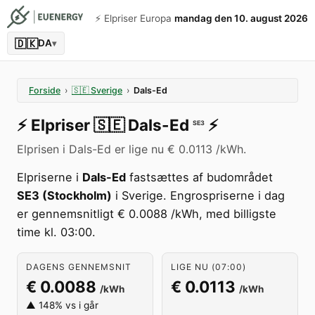
⚡️ Elpriser Europa
mandag den 10. august 2026
🇩🇰
DA
▾
Forside
›
🇸🇪
Sverige
›
Dals-Ed
⚡️
Elpriser
🇸🇪
Dals-Ed
⚡️
SE3
Elprisen i Dals-Ed er lige nu € 0.0113 /kWh.
Elpriserne i
Dals-Ed
fastsættes af budområdet
SE3 (Stockholm)
i Sverige. Engrospriserne i dag
er gennemsnitligt € 0.0088 /kWh, med billigste
time kl. 03:00.
DAGENS GENNEMSNIT
LIGE NU (07:00)
€ 0.0088
€ 0.0113
/kWh
/kWh
▲ 148% vs i går