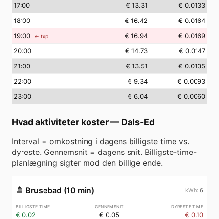
17
:00
€ 13.31
€ 0.0133
18
:00
€ 16.42
€ 0.0164
19
:00
€ 16.94
€ 0.0169
← top
20
:00
€ 14.73
€ 0.0147
21
:00
€ 13.51
€ 0.0135
22
:00
€ 9.34
€ 0.0093
23
:00
€ 6.04
€ 0.0060
Hvad aktiviteter koster
—
Dals-Ed
Interval = omkostning i dagens billigste time vs.
dyreste. Gennemsnit = dagens snit. Billigste-time-
planlægning sigter mod den billige ende.
🚿
Brusebad (10 min)
6
€ 0.02
€ 0.05
€ 0.10