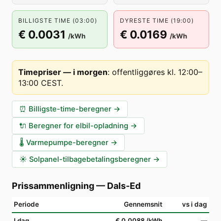
BILLIGSTE TIME (03:00)
DYRESTE TIME (19:00)
€ 0.0031
€ 0.0169
/kWh
/kWh
Timepriser — i morgen
:
offentliggøres kl. 12:00–
13:00 CEST
.
⏰
Billigste-time-beregner
→
🔌
Beregner for elbil-opladning
→
🌡️
Varmepumpe-beregner
→
☀️
Solpanel-tilbagebetalingsberegner
→
Prissammenligning
—
Dals-Ed
Periode
Gennemsnit
vs i dag
I dag
€ 0.0088
/kWh
—