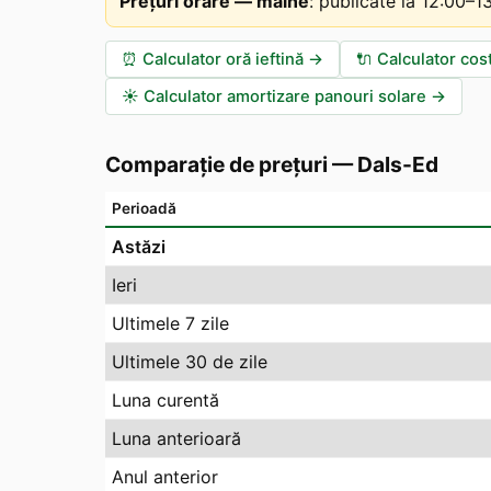
Prețuri orare — mâine
:
publicate la 12:00–
⏰
Calculator oră ieftină
→
🔌
Calculator cos
☀️
Calculator amortizare panouri solare
→
Comparație de prețuri
—
Dals-Ed
Perioadă
Astăzi
Ieri
Ultimele 7 zile
Ultimele 30 de zile
Luna curentă
Luna anterioară
Anul anterior