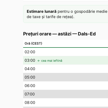
Estimare lunară
pentru o gospodărie medie c
de taxe și tarife de rețea).
Prețuri orare — astăzi
—
Dals-Ed
Oră (CEST)
02
:00
03
:00
← cea mai ieftină
04
:00
05
:00
06
:00
07
:00
08
:00