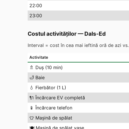
22
:00
23
:00
Costul activităților
—
Dals-Ed
Interval = cost în cea mai ieftină oră de azi v
Activitate
🚿
Duș (10 min)
🛁
Baie
💧
Fierbător (1 L)
🔌
Încărcare EV completă
📱
Încărcare telefon
👕
Mașină de spălat
🍽️
Mașină de spălat vase