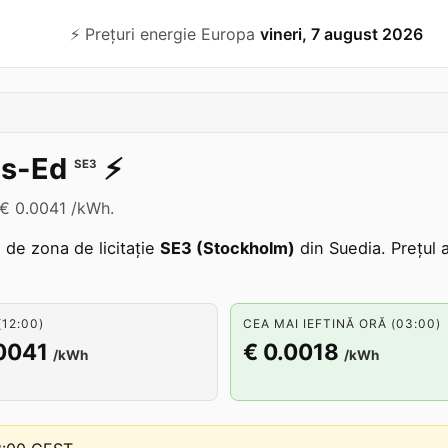
⚡️ Prețuri energie Europa
vineri, 7 august 2026
ls-Ed
⚡️
SE3
m € 0.0041 /kWh.
e de zona de licitație
SE3 (Stockholm)
din Suedia. Prețul 
12:00)
CEA MAI IEFTINĂ ORĂ (03:00)
0041
€ 0.0018
/kWh
/kWh