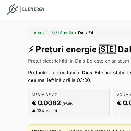
Acasă
›
🇸🇪
Suedia
›
Dals-Ed
⚡️
Prețuri energie
🇸🇪
Da
Prețul electricității în Dals-Ed este chiar acu
Prețurile electricității în
Dals-Ed
sunt stabilit
cea mai ieftină oră la 03:00.
MEDIA DE AZI
ACUM (
€ 0.0082
€ 0.
/kWh
▲ 13% vs ieri