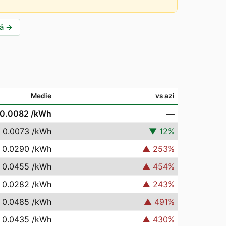
ă
→
Medie
vs azi
 0.0082
/kWh
—
 0.0073
/kWh
▼
12
%
 0.0290
/kWh
▲
253
%
 0.0455
/kWh
▲
454
%
 0.0282
/kWh
▲
243
%
 0.0485
/kWh
▲
491
%
 0.0435
/kWh
▲
430
%