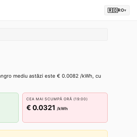
🇷🇴
RO
▾
angro mediu astăzi este € 0.0082 /kWh, cu
CEA MAI SCUMPĂ ORĂ (19:00)
€ 0.0321
/kWh