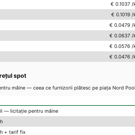
€ 0.1037
/
€ 0.1019
/
€ 0.0479
/
€ 0.0637
/
€ 0.0576
/
€ 0.0476
/
rețul spot
ntru mâine — ceea ce furnizorii plătesc pe piața Nord Pool
il — licitație pentru mâine
h
 + tarif fix