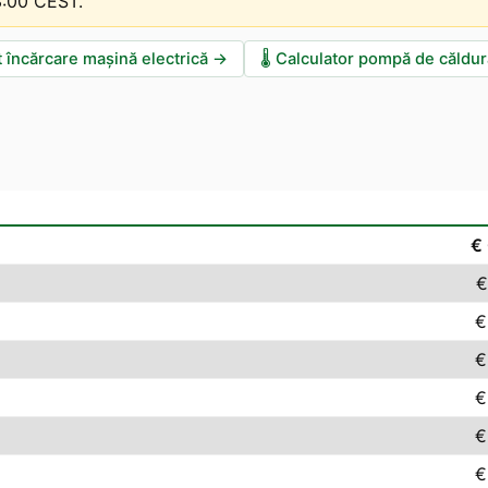
13:00 CEST
.
t încărcare mașină electrică
→
🌡️
Calculator pompă de căldur
€
€
€
€
€
€
€