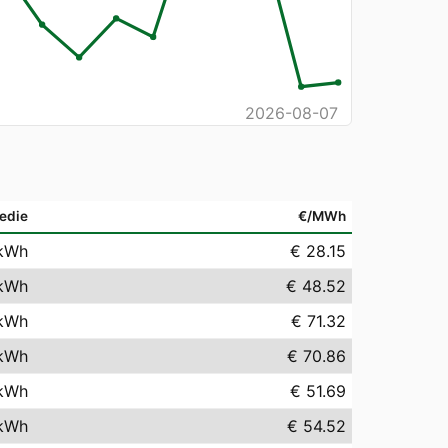
2026-08-07
edie
€/MWh
kWh
€ 28.15
kWh
€ 48.52
kWh
€ 71.32
kWh
€ 70.86
kWh
€ 51.69
kWh
€ 54.52