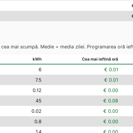
s. cea mai scumpă. Medie = media zilei. Programarea oră ieft
kWh
Cea mai ieftină oră
6
€ 0.01
7.5
€ 0.01
0.12
€ 0.00
45
€ 0.08
0.02
€ 0.00
0.8
€ 0.00
1.4
€ 0.00