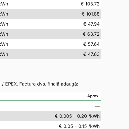
kWh
€ 103.72
kWh
€ 101.88
kWh
€ 47.94
kWh
€ 63.72
kWh
€ 57.64
kWh
€ 47.63
 / EPEX. Factura dvs. finală adaugă:
Aprox.
—
€ 0.005 – 0.20 /kWh
€ 0.05 – 0.15 /kWh