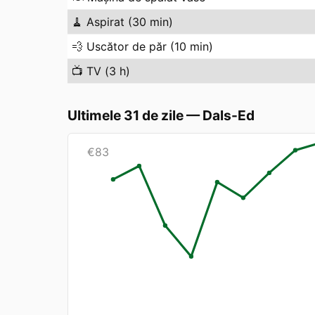
🧹
Aspirat (30 min)
💨
Uscător de păr (10 min)
📺
TV (3 h)
Ultimele 31 de zile
—
Dals-Ed
€
83