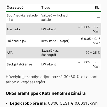
Összetevő
Típus
Kb.
Spot/nagykereskedel
Változó — holnapi
—
mi ár
aukció
€ 0.005 – 0.20
Áramadó
kWh-ként
/kWh
€ 0.05 – 0.15
Hálózati díjak
kWh-ként + alapdíj
/kWh
Százalék az
ÁFA
20 – 25 %
összegről
€ 0.005 – 0.05
Szolgáltatói árrés
kWh-ként
/kWh
Hüvelykujjszabály: adjon hozzá 30–60 %-ot a spot
árhoz a végösszegért.
Okos áramtippek Katrineholm számára
Legolcsóbb óra ma:
03:00 CEST € 0.0031 /kWh