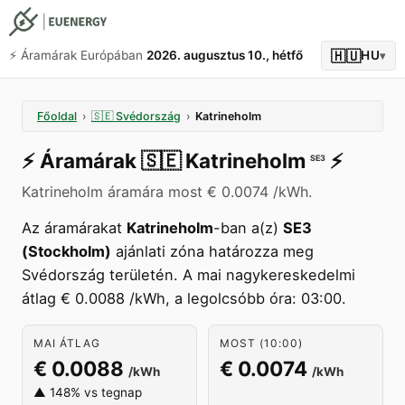
🇭🇺
⚡️ Áramárak Európában
2026. augusztus 10., hétfő
HU
▾
Főoldal
›
🇸🇪
Svédország
›
Katrineholm
⚡️
Áramárak
🇸🇪
Katrineholm
⚡️
SE3
Katrineholm áramára most € 0.0074 /kWh.
Az áramárakat
Katrineholm
-ban a(z)
SE3
(Stockholm)
ajánlati zóna határozza meg
Svédország területén. A mai nagykereskedelmi
átlag € 0.0088 /kWh, a legolcsóbb óra: 03:00.
MAI ÁTLAG
MOST (10:00)
€ 0.0088
€ 0.0074
/kWh
/kWh
▲ 148% vs tegnap