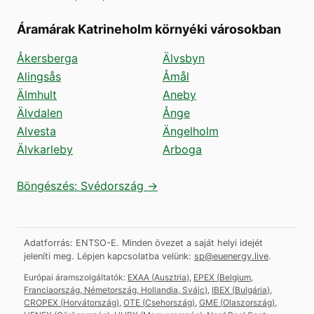
Áramárak Katrineholm környéki városokban
Åkersberga
Älvsbyn
Alingsås
Åmål
Älmhult
Aneby
Älvdalen
Ånge
Alvesta
Ängelholm
Älvkarleby
Arboga
Böngészés: Svédország →
Adatforrás: ENTSO-E. Minden övezet a saját helyi idejét
jeleníti meg.
Lépjen kapcsolatba velünk:
sp@euenergy.live
.
Európai áramszolgáltatók:
EXAA
(
Ausztria
)
,
EPEX
(
Belgium,
Franciaország, Németország, Hollandia, Svájc
)
,
IBEX
(
Bulgária
)
,
CROPEX
(
Horvátország
)
,
OTE
(
Csehország
)
,
GME
(
Olaszország
)
,