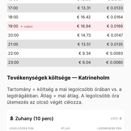
17
:00
€ 13.31
€ 0.0133
18
:00
€ 16.42
€ 0.0164
19
:00
€ 16.94
€ 0.0169
← csúcs
20
:00
€ 14.73
€ 0.0147
21
:00
€ 13.51
€ 0.0135
22
:00
€ 9.34
€ 0.0093
23
:00
€ 6.04
€ 0.0060
Tevékenységek költsége
—
Katrineholm
Tartomány = költség a mai legolcsóbb órában vs. a
legdrágábban. Átlag = mai átlag. A legolcsóbb óra
ütemezés az olcsó végét célozza.
🚿
Zuhany (10 perc)
6