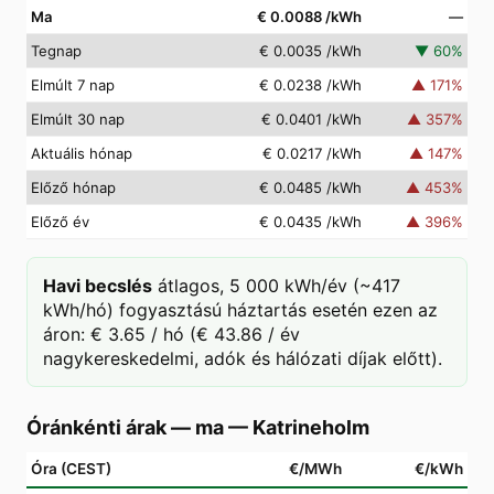
Ma
€ 0.0088
/kWh
—
Tegnap
€ 0.0035
/kWh
▼
60
%
Elmúlt 7 nap
€ 0.0238
/kWh
▲
171
%
Elmúlt 30 nap
€ 0.0401
/kWh
▲
357
%
Aktuális hónap
€ 0.0217
/kWh
▲
147
%
Előző hónap
€ 0.0485
/kWh
▲
453
%
Előző év
€ 0.0435
/kWh
▲
396
%
Havi becslés
átlagos, 5 000 kWh/év (~417
kWh/hó) fogyasztású háztartás esetén ezen az
áron: € 3.65 / hó (€ 43.86 / év
nagykereskedelmi, adók és hálózati díjak előtt).
Óránkénti árak — ma
—
Katrineholm
Óra (CEST)
€/MWh
€/kWh