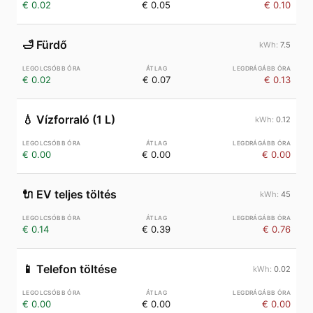
€ 0.02
€ 0.05
€ 0.10
🛁
Fürdő
7.5
€ 0.02
€ 0.07
€ 0.13
💧
Vízforraló (1 L)
0.12
€ 0.00
€ 0.00
€ 0.00
🔌
EV teljes töltés
45
€ 0.14
€ 0.39
€ 0.76
📱
Telefon töltése
0.02
€ 0.00
€ 0.00
€ 0.00