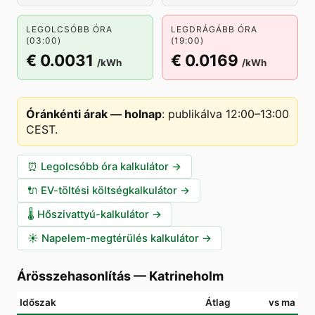
LEGOLCSÓBB ÓRA
LEGDRÁGÁBB ÓRA
(03:00)
(19:00)
€ 0.0031
€ 0.0169
/kWh
/kWh
Óránkénti árak — holnap
:
publikálva 12:00–13:00
CEST
.
⏰
Legolcsóbb óra kalkulátor
→
🔌
EV-töltési költségkalkulátor
→
🌡️
Hőszivattyú-kalkulátor
→
☀️
Napelem-megtérülés kalkulátor
→
Árösszehasonlítás
—
Katrineholm
Időszak
Átlag
vs ma