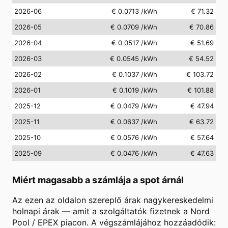
2026-06
€ 0.0713
/kWh
€ 71.32
2026-05
€ 0.0709
/kWh
€ 70.86
2026-04
€ 0.0517
/kWh
€ 51.69
2026-03
€ 0.0545
/kWh
€ 54.52
2026-02
€ 0.1037
/kWh
€ 103.72
2026-01
€ 0.1019
/kWh
€ 101.88
2025-12
€ 0.0479
/kWh
€ 47.94
2025-11
€ 0.0637
/kWh
€ 63.72
2025-10
€ 0.0576
/kWh
€ 57.64
2025-09
€ 0.0476
/kWh
€ 47.63
Miért magasabb a számlája a spot árnál
Az ezen az oldalon szereplő árak nagykereskedelmi
holnapi árak — amit a szolgáltatók fizetnek a Nord
Pool / EPEX piacon. A végszámlájához hozzáadódik: