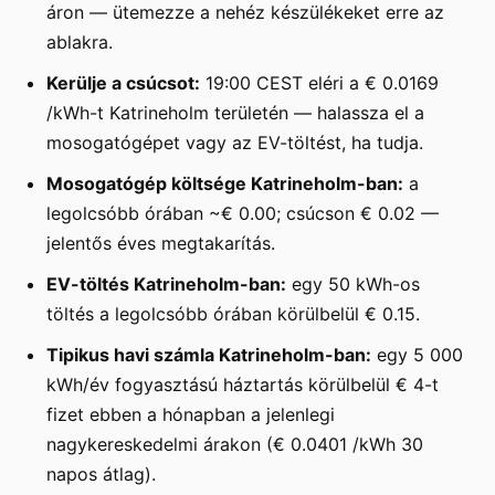
áron — ütemezze a nehéz készülékeket erre az
ablakra.
Kerülje a csúcsot:
19:00 CEST eléri a € 0.0169
/kWh-t Katrineholm területén — halassza el a
mosogatógépet vagy az EV-töltést, ha tudja.
Mosogatógép költsége Katrineholm-ban:
a
legolcsóbb órában ~€ 0.00; csúcson € 0.02 —
jelentős éves megtakarítás.
EV-töltés Katrineholm-ban:
egy 50 kWh-os
töltés a legolcsóbb órában körülbelül € 0.15.
Tipikus havi számla Katrineholm-ban:
egy 5 000
kWh/év fogyasztású háztartás körülbelül € 4-t
fizet ebben a hónapban a jelenlegi
nagykereskedelmi árakon (€ 0.0401 /kWh 30
napos átlag).