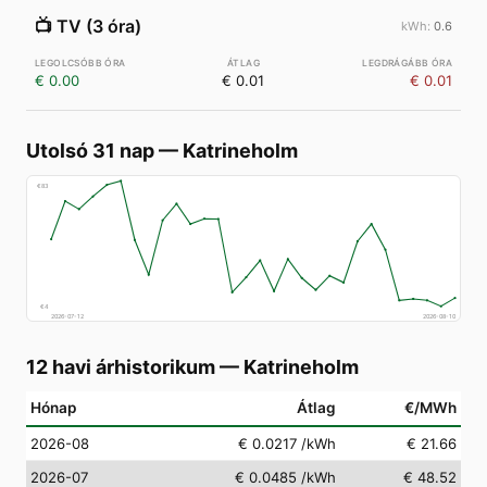
📺
TV (3 óra)
0.6
€ 0.00
€ 0.01
€ 0.01
Utolsó 31 nap
—
Katrineholm
€
83
€
4
2026-07-12
2026-08-10
12 havi árhistorikum
—
Katrineholm
Hónap
Átlag
€/MWh
2026-08
€ 0.0217
/kWh
€ 21.66
2026-07
€ 0.0485
/kWh
€ 48.52