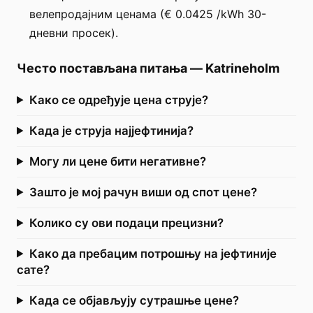
велепродајним ценама (€ 0.0425 /kWh 30-
дневни просек).
Често постављана питања
—
Katrineholm
Како се одређује цена струје?
Када је струја најјефтинија?
Могу ли цене бити негативне?
Зашто је мој рачун виши од спот цене?
Колико су ови подаци прецизни?
Како да пребацим потрошњу на јефтиније
сате?
Када се објављују сутрашње цене?