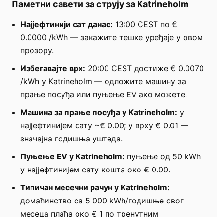
Паметни савети за струју за Katrineholm
Најјефтинији сат данас:
13:00 CEST по €
0.0000 /kWh — закажите тешке уређаје у овом
прозору.
Избегавајте врх:
20:00 CEST достиже € 0.0070
/kWh у Katrineholm — одложите машину за
прање посуђа или пуњење EV ако можете.
Машина за прање посуђа у Katrineholm:
у
најјефтинијем сату ~€ 0.00; у врху € 0.01 —
значајна годишња уштеда.
Пуњење EV у Katrineholm:
пуњење од 50 kWh
у најјефтинијем сату кошта око € 0.00.
Типичан месечни рачун у Katrineholm:
домаћинство са 5 000 kWh/годишње овог
месеца плаћа око € 1 по тренутним