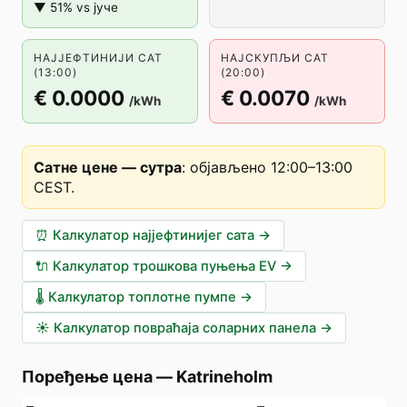
▼ 51% vs јуче
НАЈЈЕФТИНИЈИ САТ
НАЈСКУПЉИ САТ
(13:00)
(20:00)
€ 0.0000
€ 0.0070
/kWh
/kWh
Сатне цене — сутра
:
објављено 12:00–13:00
CEST
.
⏰
Калкулатор најјефтинијег сата
→
🔌
Калкулатор трошкова пуњења EV
→
🌡️
Калкулатор топлотне пумпе
→
☀️
Калкулатор повраћаја соларних панела
→
Поређење цена
—
Katrineholm