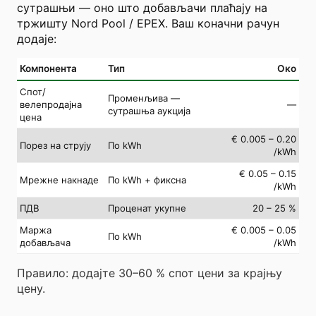
сутрашњи — оно што добављачи плаћају на
тржишту Nord Pool / EPEX. Ваш коначни рачун
додаје:
Компонента
Тип
Око
Спот/
Променљива —
велепродајна
—
сутрашња аукција
цена
€ 0.005 – 0.20
Порез на струју
По kWh
/kWh
€ 0.05 – 0.15
Мрежне накнаде
По kWh + фиксна
/kWh
ПДВ
Проценат укупне
20 – 25 %
Маржа
€ 0.005 – 0.05
По kWh
добављача
/kWh
Правило: додајте 30–60 % спот цени за крајњу
цену.