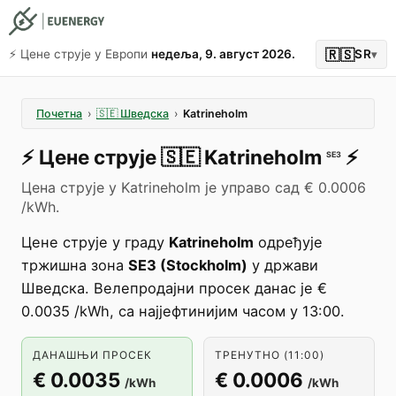
🇷🇸
⚡️ Цене струје у Европи
недеља, 9. август 2026.
SR
▾
Почетна
›
🇸🇪
Шведска
›
Katrineholm
⚡️
Цене струје
🇸🇪
Katrineholm
⚡️
SE3
Цена струје у Katrineholm је управо сад € 0.0006
/kWh.
Цене струје у граду
Katrineholm
одређује
тржишна зона
SE3 (Stockholm)
у држави
Шведска. Велепродајни просек данас је €
0.0035 /kWh, са најјефтинијим часом у 13:00.
ДАНАШЊИ ПРОСЕК
ТРЕНУТНО (11:00)
€ 0.0035
€ 0.0006
/kWh
/kWh