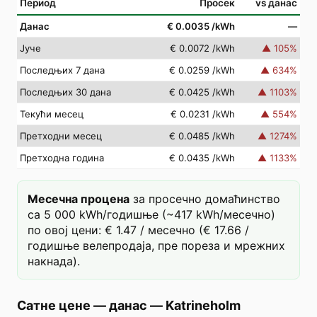
Период
Просек
vs данас
Данас
€ 0.0035
/kWh
—
Јуче
€ 0.0072
/kWh
▲
105
%
Последњих 7 дана
€ 0.0259
/kWh
▲
634
%
Последњих 30 дана
€ 0.0425
/kWh
▲
1103
%
Текући месец
€ 0.0231
/kWh
▲
554
%
Претходни месец
€ 0.0485
/kWh
▲
1274
%
Претходна година
€ 0.0435
/kWh
▲
1133
%
Месечна процена
за просечно домаћинство
са 5 000 kWh/годишње (~417 kWh/месечно)
по овој цени: € 1.47 / месечно (€ 17.66 /
годишње велепродаја, пре пореза и мрежних
накнада).
Сатне цене — данас
—
Katrineholm