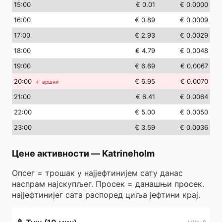
15
:00
€ 0.01
€ 0.0000
16
:00
€ 0.89
€ 0.0009
17
:00
€ 2.93
€ 0.0029
18
:00
€ 4.79
€ 0.0048
19
:00
€ 6.69
€ 0.0067
20
:00
€ 6.95
€ 0.0070
← вршни
21
:00
€ 6.41
€ 0.0064
22
:00
€ 5.00
€ 0.0050
23
:00
€ 3.59
€ 0.0036
Цене активности
—
Katrineholm
Опсег = трошак у најјефтинијем сату данас
наспрам најскупљег. Просек = данашњи просек.
најјефтинијег сата распоред циља јефтини крај.