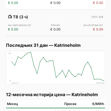
€ 0.00
€ 0.00
€ 0.00
📺
ТВ (3 ч)
0.6
€ 0.00
€ 0.00
€ 0.00
Последњих 31 дан
—
Katrineholm
€
83
€
4
2026-07-11
2026-08-09
12-месечна историја цена
—
Katrineholm
Месец
Просек
€/MWh