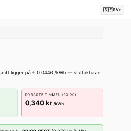
🇸🇪
SV
▾
snitt ligger på € 0.0446 /kWh — slutfakturan
DYRASTE TIMMEN (20:00)
0,340 kr
/kWh