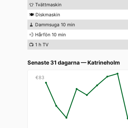
👕
Tvättmaskin
🍽️
Diskmaskin
🧹
Dammsuga 10 min
💨
Hårfön 10 min
📺
1 h TV
Senaste 31 dagarna
—
Katrineholm
€
83