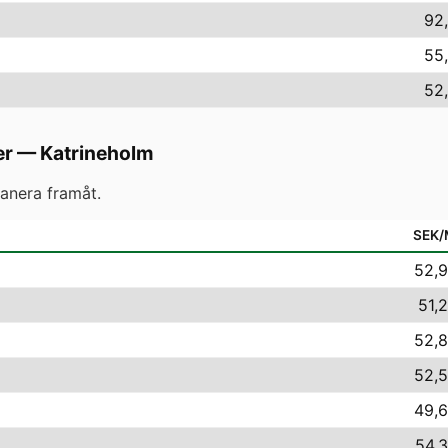
92,
55,
52,
er
—
Katrineholm
anera framåt.
SEK
52,9
51,2
52,8
52,5
49,6
54,3