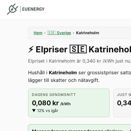
Hem
›
🇸🇪
Sverige
›
Katrineholm
⚡️
Elpriser
🇸🇪
Katrineho
Elpriset i Katrineholm är 0,340 kr /kWh just nu
Hushåll i
Katrineholm
ser grossistpriser satt
lägger till skatter och nätavgift.
DAGENS GENOMSNITT
JUST N
0,080 kr
0,34
/kWh
▼ 12% vs igår