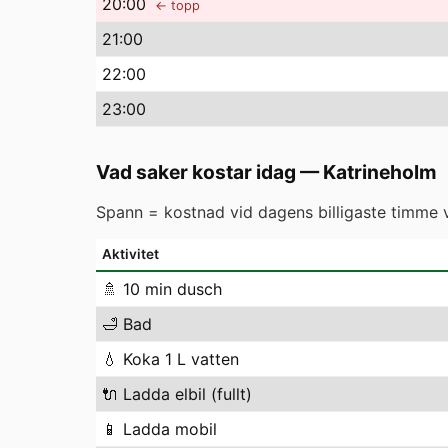
20
:00
← topp
21
:00
22
:00
23
:00
Vad saker kostar idag
—
Katrineholm
Spann = kostnad vid dagens billigaste timme vs
Aktivitet
🚿
10 min dusch
🛁
Bad
💧
Koka 1 L vatten
🔌
Ladda elbil (fullt)
📱
Ladda mobil