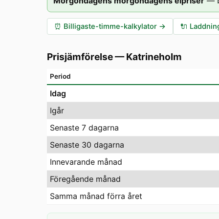
Morgondagens morgondagens elpriser
—
⏰
Billigaste-timme-kalkylator
→
🔌
Laddning
Prisjämförelse
—
Katrineholm
Period
Idag
Igår
Senaste 7 dagarna
Senaste 30 dagarna
Innevarande månad
Föregående månad
Samma månad förra året