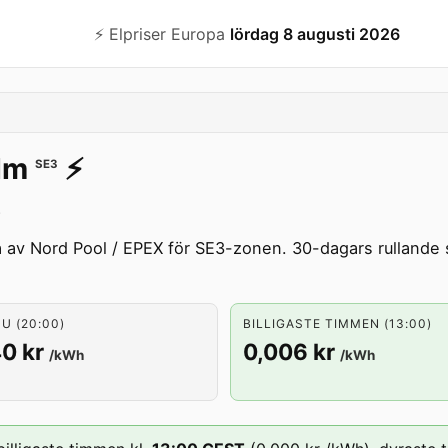
⚡️ Elpriser Europa
lördag 8 augusti 2026
lm
⚡️
SE3
.
a av Nord Pool / EPEX för SE3-zonen. 30-dagars rullande 
U (20:00)
BILLIGASTE TIMMEN (13:00)
0 kr
0,006 kr
/kWh
/kWh