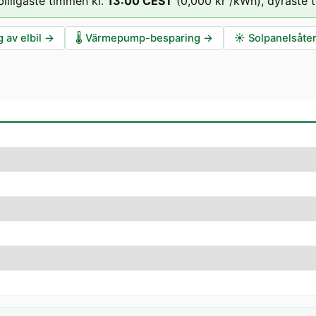
billigaste timmen kl.
13
:00
CEST
(
0,000 kr
/kWh),
dyraste 
 av elbil
→
🌡️
Värmepump-besparing
→
☀️
Solpanelsåte