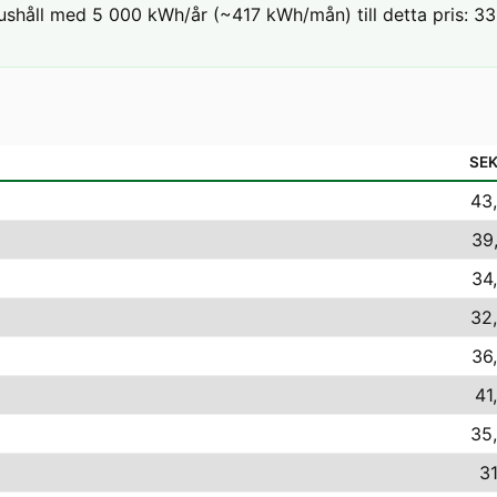
ushåll med 5 000 kWh/år (~417 kWh/mån) till detta pris: 33,1
SE
43,
39
34
32,
36
41
35,
31