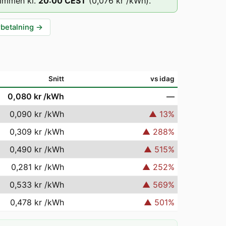
timmen kl.
20
:00
CEST
(
0,076 kr
/kWh).
rbetalning
→
Snitt
vs idag
0,080 kr
/kWh
—
0,090 kr
/kWh
▲
13
%
0,309 kr
/kWh
▲
288
%
0,490 kr
/kWh
▲
515
%
0,281 kr
/kWh
▲
252
%
0,533 kr
/kWh
▲
569
%
0,478 kr
/kWh
▲
501
%