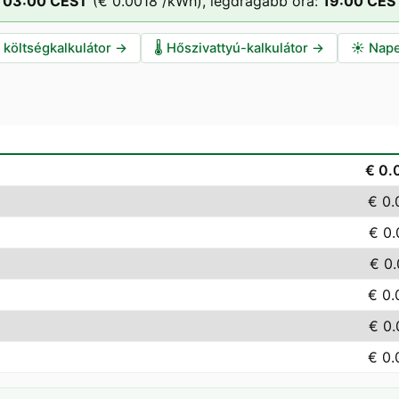
03
:00
CEST
(
€ 0.0018
/kWh),
legdrágább óra:
19
:00
CES
i költségkalkulátor
→
🌡️
Hőszivattyú-kalkulátor
→
☀️
Nape
€ 0.
€ 0.
€ 0
€ 0
€ 0.
€ 0
€ 0.