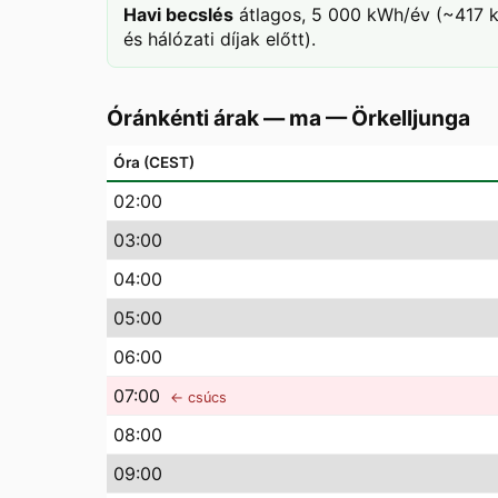
Havi becslés
átlagos, 5 000 kWh/év (~417 k
és hálózati díjak előtt).
Óránkénti árak — ma
—
Örkelljunga
Óra (CEST)
02
:00
03
:00
04
:00
05
:00
06
:00
07
:00
← csúcs
08
:00
09
:00