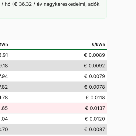
 / hó (€ 36.32 / év nagykereskedelmi, adók
MWh
€/kWh
8.91
€ 0.0089
9.18
€ 0.0092
7.94
€ 0.0079
7.82
€ 0.0078
1.78
€ 0.0118
3.65
€ 0.0137
2.04
€ 0.0120
8.70
€ 0.0087