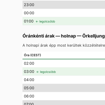
23
:00
00
:00
01
:00
← legolcsóbb
Óránkénti árak — holnap
—
Örkelljun
A holnapi árak épp most kerültek közzétételr
Óra (CEST)
02
:00
03
:00
← legolcsóbb
04
:00
05
:00
06
:00
07
:00