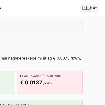
k
🇭🇺
HU
▾
A mai nagykereskedelmi átlag € 0.0073 /kWh,
LEGDRÁGÁBB ÓRA (07:00)
€ 0.0137
/kWh