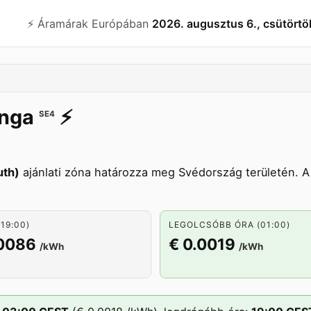
⚡️ Áramárak Európában
2026. augusztus 6., csütörtö
unga
⚡️
SE4
uth)
ajánlati zóna határozza meg Svédország területén. 
19:00)
LEGOLCSÓBB ÓRA (01:00)
.0086
€ 0.0019
/kWh
/kWh