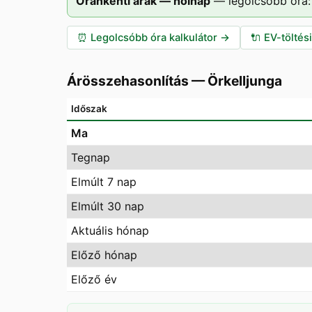
Óránkénti árak — holnap
—
legolcsóbb óra:
⏰
Legolcsóbb óra kalkulátor
→
🔌
EV-töltés
Árösszehasonlítás
—
Örkelljunga
Időszak
Ma
Tegnap
Elmúlt 7 nap
Elmúlt 30 nap
Aktuális hónap
Előző hónap
Előző év