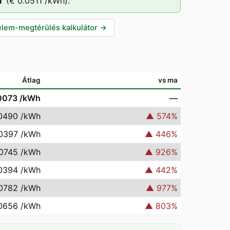
T
(
€ 0.0511
/kWh).
lem-megtérülés kalkulátor
→
Átlag
vs ma
0073
/kWh
—
0490
/kWh
▲
574
%
.0397
/kWh
▲
446
%
.0745
/kWh
▲
926
%
0394
/kWh
▲
442
%
.0782
/kWh
▲
977
%
0656
/kWh
▲
803
%