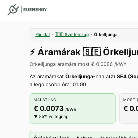
Főoldal
›
🇸🇪
Svédország
›
Örkelljunga
⚡️
Áramárak
🇸🇪
Örkellj
Örkelljunga áramára most € 0.0086 /kWh.
Az áramárakat
Örkelljunga
-ban a(z)
SE4 (So
a legolcsóbb óra: 01:00.
MAI ÁTLAG
MOST (
€ 0.0073
€ 0
/kWh
▼ 85% vs tegnap