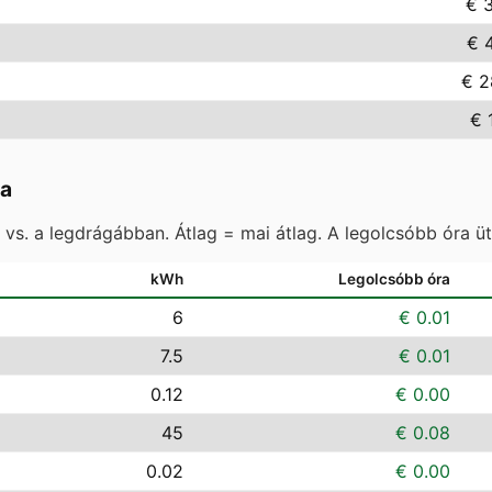
€ 3
€ 
€ 2
€ 
ga
vs. a legdrágábban. Átlag = mai átlag. A legolcsóbb óra ü
kWh
Legolcsóbb óra
6
€ 0.01
7.5
€ 0.01
0.12
€ 0.00
45
€ 0.08
0.02
€ 0.00