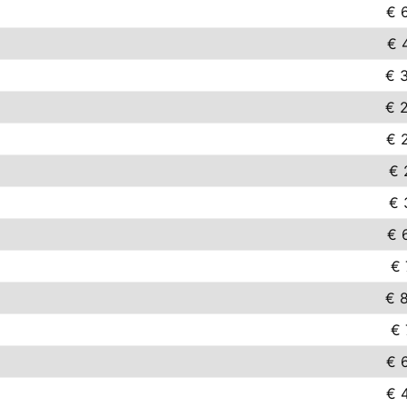
€ 
€ 
€ 
€ 
€ 
€ 
€ 
€ 
€ 
€ 
€ 
€ 
€ 