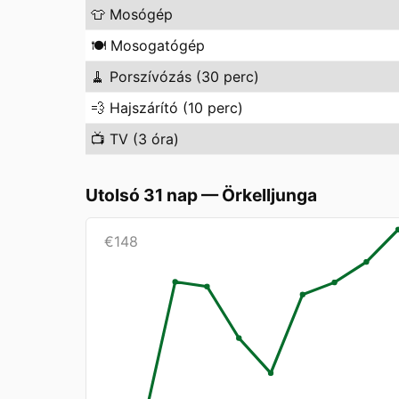
👕
Mosógép
🍽️
Mosogatógép
🧹
Porszívózás (30 perc)
💨
Hajszárító (10 perc)
📺
TV (3 óra)
Utolsó 31 nap
—
Örkelljunga
€
148