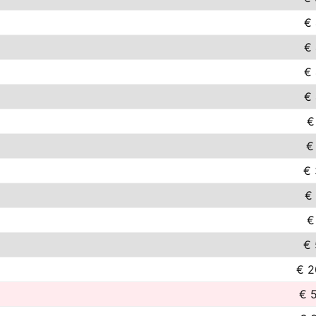
€ 
€ 
€ 
€ 
€
€
€ 
€ 
€
€ 
€ 2
€ 5