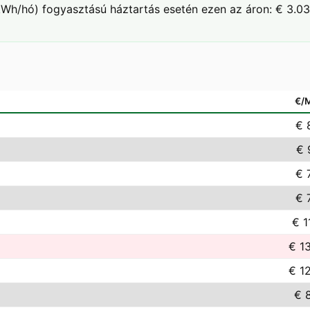
Wh/hó) fogyasztású háztartás esetén ezen az áron: € 3.03
€/
€ 
€ 
€ 
€ 
€ 1
€ 1
€ 1
€ 