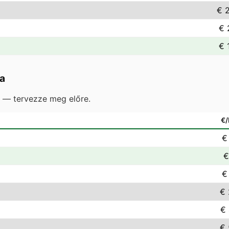
€ 
€ 
€ 
ga
e — tervezze meg előre.
€
€
€
€
€ 
€ 
€ 