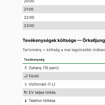
20
:00
21
:00
22
:00
23
:00
Tevékenységek költsége
—
Örkelljun
Tartomány = költség a mai legolcsóbb órában 
Tevékenység
🚿
Zuhany (10 perc)
🛁
Fürdő
💧
Vízforraló (1 L)
🔌
EV teljes töltés
📱
Telefon töltése