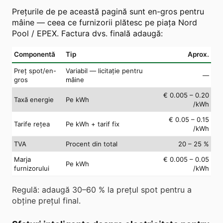
Prețurile de pe această pagină sunt en-gros pentru
mâine — ceea ce furnizorii plătesc pe piața Nord
Pool / EPEX. Factura dvs. finală adaugă:
Componentă
Tip
Aprox.
Preț spot/en-
Variabil — licitație pentru
—
gros
mâine
€ 0.005 – 0.20
Taxă energie
Pe kWh
/kWh
€ 0.05 – 0.15
Tarife rețea
Pe kWh + tarif fix
/kWh
TVA
Procent din total
20 – 25 %
Marja
€ 0.005 – 0.05
Pe kWh
furnizorului
/kWh
Regulă: adaugă 30–60 % la prețul spot pentru a
obține prețul final.