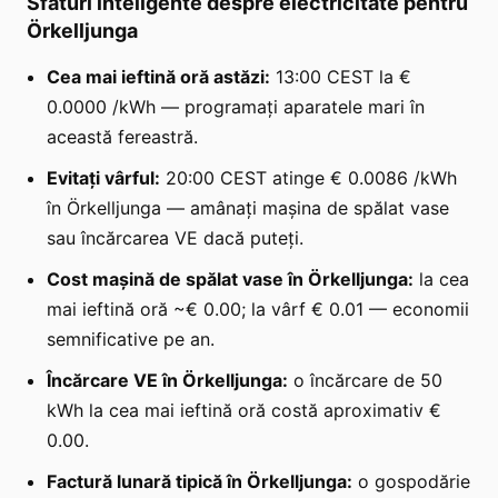
Sfaturi inteligente despre electricitate pentru
Örkelljunga
Cea mai ieftină oră astăzi:
13:00 CEST la €
0.0000 /kWh — programați aparatele mari în
această fereastră.
Evitați vârful:
20:00 CEST atinge € 0.0086 /kWh
în Örkelljunga — amânați mașina de spălat vase
sau încărcarea VE dacă puteți.
Cost mașină de spălat vase în Örkelljunga:
la cea
mai ieftină oră ~€ 0.00; la vârf € 0.01 — economii
semnificative pe an.
Încărcare VE în Örkelljunga:
o încărcare de 50
kWh la cea mai ieftină oră costă aproximativ €
0.00.
Factură lunară tipică în Örkelljunga:
o gospodărie