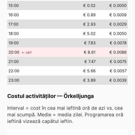
15
:00
€ 0.02
€ 0.0000
16
:00
€ 0.89
€ 0.0009
17
:00
€ 2.93
€ 0.0029
18
:00
€ 5.02
€ 0.0050
19
:00
€ 7.83
€ 0.0078
20
:00
€ 8.61
€ 0.0086
← vârf
21
:00
€ 7.47
€ 0.0075
22
:00
€ 5.66
€ 0.0057
23
:00
€ 3.89
€ 0.0039
Costul activităților
—
Örkelljunga
Interval = cost în cea mai ieftină oră de azi vs. cea
mai scumpă. Medie = media zilei. Programarea oră
ieftină vizează capătul ieftin.