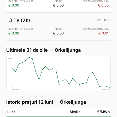
€ 0.00
€ 0.00
€ 0.00
📺
TV (3 h)
0.6
€ 0.00
€ 0.00
€ 0.01
Ultimele 31 de zile
—
Örkelljunga
€
148
€
4
2026-07-11
2026-08-09
Istoric prețuri 12 luni
—
Örkelljunga
Lună
Medie
€/MWh