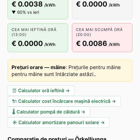
€ 0.0038
€ 0.0000
/kWh
/kWh
▼ 60% vs ieri
CEA MAI IEFTINĂ ORĂ
CEA MAI SCUMPĂ ORĂ
(13:00)
(20:00)
€ 0.0000
€ 0.0086
/kWh
/kWh
Prețuri orare — mâine
:
Prețurile pentru mâine
pentru mâine sunt întârziate astăzi.
.
⏰
Calculator oră ieftină
→
🔌
Calculator cost încărcare mașină electrică
→
🌡️
Calculator pompă de căldură
→
☀️
Calculator amortizare panouri solare
→
Comparație de prețuri
—
Örkelljunga