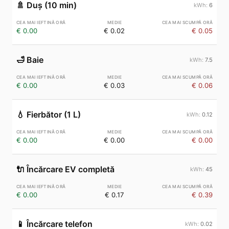
🚿
Duș (10 min)
6
€ 0.00
€ 0.02
€ 0.05
🛁
Baie
7.5
€ 0.00
€ 0.03
€ 0.06
💧
Fierbător (1 L)
0.12
€ 0.00
€ 0.00
€ 0.00
🔌
Încărcare EV completă
45
€ 0.00
€ 0.17
€ 0.39
📱
Încărcare telefon
0.02