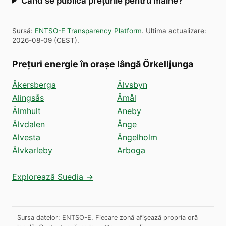
Când se publică prețurile pentru mâine?
Sursă
:
ENTSO-E Transparency Platform
.
Ultima actualizare
:
2026-08-09
(
CEST
).
Prețuri energie în orașe lângă Örkelljunga
Åkersberga
Älvsbyn
Alingsås
Åmål
Älmhult
Aneby
Älvdalen
Ånge
Alvesta
Ängelholm
Älvkarleby
Arboga
Explorează Suedia →
Sursa datelor: ENTSO-E. Fiecare zonă afișează propria oră