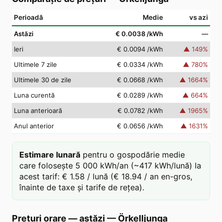
Perioadă
Medie
vs azi
Astăzi
€ 0.0038
/kWh
—
Ieri
€ 0.0094
/kWh
▲
149
%
Ultimele 7 zile
€ 0.0334
/kWh
▲
780
%
Ultimele 30 de zile
€ 0.0668
/kWh
▲
1664
%
Luna curentă
€ 0.0289
/kWh
▲
664
%
Luna anterioară
€ 0.0782
/kWh
▲
1965
%
Anul anterior
€ 0.0656
/kWh
▲
1631
%
Estimare lunară
pentru o gospodărie medie
care folosește 5 000 kWh/an (~417 kWh/lună) la
acest tarif: € 1.58 / lună (€ 18.94 / an en-gros,
înainte de taxe și tarife de rețea).
Prețuri orare — astăzi
—
Örkelljunga