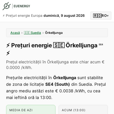
🇷🇴
⚡️ Prețuri energie Europa
duminică, 9 august 2026
RO
▾
Acasă
›
🇸🇪
Suedia
›
Örkelljunga
⚡️
Prețuri energie
🇸🇪
Örkelljunga
SE4
⚡️
Prețul electricității în Örkelljunga este chiar acum €
0.0000 /kWh.
Prețurile electricității în
Örkelljunga
sunt stabilite
de zona de licitație
SE4 (South)
din Suedia. Prețul
angro mediu astăzi este € 0.0038 /kWh, cu cea
mai ieftină oră la 13:00.
MEDIA DE AZI
ACUM (13:00)